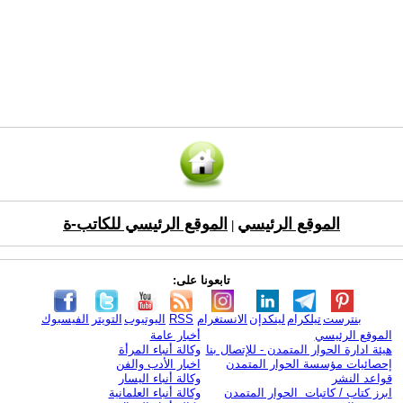
الموقع الرئيسي
الموقع الرئيسي للكاتب-ة
|
تابعونا على:
بنترست
تيلكرام
لينكدإن
الانستغرام
RSS
اليوتيوب
التويتر
الفيسبوك
الموقع الرئيسي
أخبار عامة
هيئة ادارة الحوار المتمدن - للإتصال بنا
وكالة أنباء المرأة
إحصائيات مؤسسة الحوار المتمدن
اخبار الأدب والفن
قواعد النشر
وكالة أنباء اليسار
ابرز كتاب / كاتبات الحوار المتمدن
وكالة أنباء العلمانية