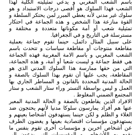
باسم الشعب المغربي و يدعي تمثيليته الكلية لهذا
الشعب فهذا السلوك هو أقصى درجات الاستبداد و هو
سلوك غير مدني لأنه يعطي المبرر لمن يحتكر السلطة و
القوة منازعة هذا الشخص و هذه الجماعة في احتكار
تمثيلية شعب أو أمة مكوناتها متعددة و مختلفة و
مسترسلة في التاريخ و في الجغرافيا.
على سبيل المثال دائمل، حينما تقوم جماعة بعملية
مقاطعة منتوجات أو مقاطعة سياسات و تتحدث باسم
الشعب المغربي و باسم الامة المغربية فهذه الجماعة
هي فقط جماعة و ليست شعبا أو أمة، و هذه الجماعة،
التي من حقها ممارسة هذا السلوك المدني الذي هو
المقاطعة، يجب عليها أن تقوم بهذا السلوك بالصفة و
الحالة المدنية المحددة بالقانون و المساطر الجاري بها
العمل و ليس بواسطة التستر وراء ستار الشعب و ستار
المجتمع الضمني المغلوط .
الافراد الذين يقاطعون بالصفة و الحالة المدنية المعبر
عنها هم أفراد يمارسون سلوكا مدنيا لأنهم يحتجون ضد
الغلاء و الظلم و لكن حينما يستهدفون أشخاصا بعينهم و
يستهدفون مؤسسات اقتصادية بعينها و يغضون الطرف
عن أشخاص اخرين و مؤسسات أخرى تقوم بنفس ما
يقوم به اللأشخاص و المؤسسات التي يدعون الى