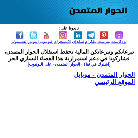
تابعونا على:
بودكاست
بنترست
تيلكرام
لينكدإن
الانستغرام
اليوتيوب
التويتر
الفيسبوك
تبرعاتكم وتبرعاتكن المالية تحفظ استقلال الحوار المتمدن،
فشاركونا في دعم استمرارية هذا الفضاء اليساري الحر
[اشترك في قناة ‫«الحوار المتمدن» على اليوتيوب]
الحوار المتمدن - موبايل
الموقع الرئيسي