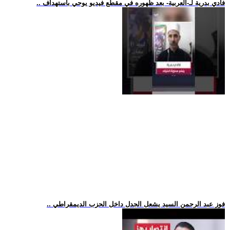
.. فادي بدرية لـ-العربية- بعد ظهوره في مقطع فيديو يوحي باستهداف
.. فوز عبد الرحمن السيد يشعل الجدل داخل الحزب الديمقراطي