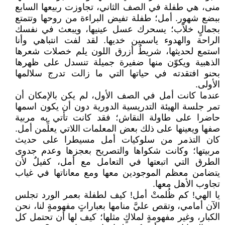
منى، هي طفلة في الصف الثاني، تجاوزت ربيعها السابع
ببضع شهور. أمل؛ طفلة تفيض البراءة من روحها وتتمتع
بجمالٍ خلاّب؛ يسحرك عسل عينيها، ويبعث في نفسك
الراحة والهدوء ياسمين خديها. لقد لفت انتباهي وأنا
استمع لحديثها، شريطٌ أزرق اللون يلم خصلات شعرها
الذهبية ويكوّن منها ضفيرة جميلة تنسدل على ظهرها
بحنو افتقدته في حياتها التي ما زالت تدرج سلالمها
الأولى.
عندما كانت أمل في الصف الأول، لم يكن بالإمكان أن
تمر جلسة الهيئة التدريسية الدورية دون أن يكون اسمها
حاضرا على طاولة النقاش؛ فقد كانت تأتي به مربية
صفها ويعينها على ذلك بعض المعلمات اللاتي يعلِّمن أمل.
كان التذمر من سلوكيات أمل مسيطرا على حديث
مربيتها؛ وكانت شكواها والتصريح بعجزها وعدم جدوى
الطرق التي اتبعتها في التعامل مع أمل، كفيلٌ لأن
يتضامن معظم الموجودين معها ومع معاناتها في غياب
تجاوب الأهل معها.
يا الهي! كم ظُلمتْ أمل! كيف لطفلة بعمر الورد تجلس
الآن أمامي، وتقص عليَّ منامها بعباراتٍ مفهومةٍ لنا، نحن
الكبار، وغير مفهومةٍ لملاكٍ مثلها؛ كيف لها أن تحتمل كل