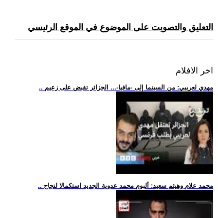
التعليق والتصويت على الموضوع في الموقع الرئيسي
اخر الافلام
.. مهدي لعريبي: من السينما إلى -مافيا-... الجزائر تقبض على زعيم
.. محمد علام وهيثم سعيد: ألبوم محمد عدوية الجديد استكمالا لنجاح