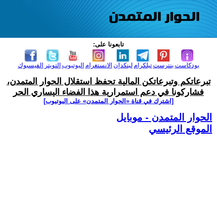
تابعونا على:
بودكاست
بنترست
تيلكرام
لينكدإن
الانستغرام
اليوتيوب
التويتر
الفيسبوك
تبرعاتكم وتبرعاتكن المالية تحفظ استقلال الحوار المتمدن،
فشاركونا في دعم استمرارية هذا الفضاء اليساري الحر
[اشترك في قناة ‫«الحوار المتمدن» على اليوتيوب]
الحوار المتمدن - موبايل
الموقع الرئيسي