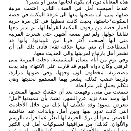
هذه المعاناة دون أن يكون لجانبها معين او نصير؟
عندما أصبحت أمل في الصف الثاني، اهتمت مربية
صفها، منى، أن تصحبها معها الى غرفة المكتبة في حصة
المكوث*خاصتها، بحيث كانت تعطيها في كل مرة حرية
اختيار قصة من رفوف المكتبة لتقرأها لها، ثم تدير معها
نقاشا حولها. ولم تمر بضعة أشهر، حتى شعرت المربية
منى أنها أصبحت أكثر قربا من تلميذتها، وأنها قد
استطاعت أن تبني معها علاقة ثقة؛ فأدى ذلك الى أن
تشعر أمل بارتياح لمربيتها والى الحديث معها.
وفي يومٍ من أيام نيسان المشمسة، دخلت المربية منى
غرفتي وكان دوام اليوم قد قارب على الانتهاء، وقد بدت
مضطربة، مخطوف لون وجهها، وفي صوتها مرارة،
ولربما غضب كذلك، يشعر بهما المستمع لحديثها وهي
تتكلم يجملٍ غير مترابطة.
سمعت من منى، وفهمت بعد أن جمّعتُ جملها المبعثرة،
أنها ومنذ مدة تزيد عن الشهر، تشك بأن تلميذتها "أمل"
تتعرض لسوءٍ؛ وقد تكشَّف لها ذلك من خلال الأحاديث
التي كانت تدور بينها وبين أمل، وبالذات عند مناقشة
القصص معها أو ترك الحرية لها لتعبِّر عما قرأته بالرسم
والألوان. كذلك؛ من مراقبتها لسلوكيات أمل في الكثير
من المواقف والأحداث. لكن منى، كما قالت، لم ترغب