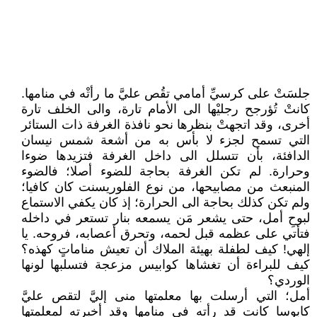
جلسَتْ على كرسيِّ أمامي تقُص عليَّ ما رأتْه في منامها.
كانتْ تُؤرجح رجليْها الى الأمام تارة، والى الخلف تارة
أخرى، وقد اتجهتْ بنظرها نحو نافذة الغرفة ذات الستائر
التي تسمح لجزء لا بأس به من أشعة شمس نيسان
الدافئة، بأن تتسلل الى داخل الغرفة فتزيدها ضوءا
وحرارة. لم تكن الغرفة بحاجة للضوء أصلا؛ فالضوء
المنبعث من مصابيحها، من نوع الفلوريسنت كان كافيا؛
ولم تكن كذلك بحاجة الى الحرارة؛ إذ كان يكفي الاستماع
لبوحِ أمل، حتى يشعر مَن يسمعه بنار تستعر في داخله
فتأتي على عظمه قبل لحمه، وتحرق أعصابه، فروحه. يا
إلهي! كيف لطفلة بهيئة الملاك أن تعيش مناماتٍ كهذه؟
كيف للبراءة أن تغشاها كوابيس مزعجة فتسلبها لونها
الوردي؟
أمل؛ التي أرسلت بها معلمتها منى إليَّ لتقص عليَّ
كابوسا كانت قد رأته في منامها وقد أخبرته لمعلمتها