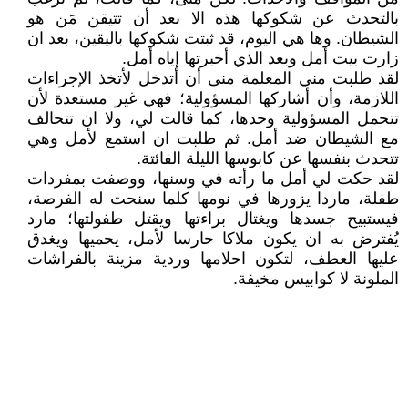
بالتحدث عن شكوكها هذه الا بعد أن تتيقن مَن هو
الشيطان. وها هي اليوم، قد ثبتت شكوكها باليقين، بعد ان
زارت بيت أمل وبعد الذي أخبرتها إياه أمل.
لقد طلبت مني المعلمة منى أن أتدخل لأتخذ الإجراءات
اللازمة، وأن أشاركها المسؤولية؛ فهي غير مستعدة لأن
تتحمل المسؤولية وحدها، كما قالت لي، ولا ان تتحالف
مع الشيطان ضد أمل. ثم طلبت ان استمع لأمل وهي
تتحدث بنفسها عن كابوسها الليلة الفائتة.
لقد حكت لي أمل ما رأته في وسنها، ووصفت بمفردات
طفلة، ماردا يزورها في نومها كلما سنحت له الفرصة،
فيستبيح جسدها ويغتال براءتها ويقتل طفولتها؛ مارد
يُفترض به ان يكون ملاكا حارسا لأمل، يحميها ويغدق
عليها العطف، لتكون احلامها وردية مزينة بالفراشات
الملونة لا كوابيس مخيفة.