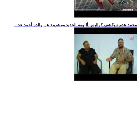
.. محمد عدوية يكشف كواليس ألبومه الجديد ومشروع عن والده أحمد عد