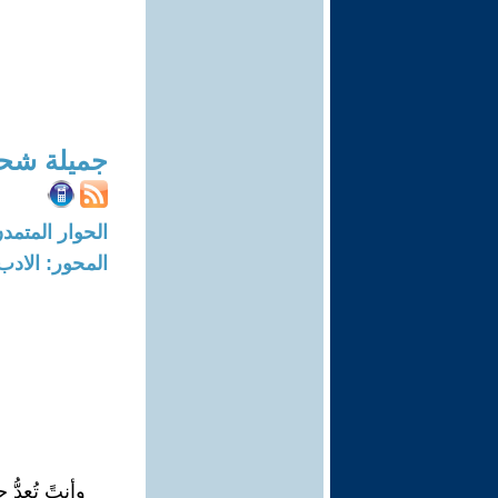
جميلة شحا
الحوار المتمدن-العدد: 6364 - 19
المحور: الادب
وأنتً تُعِدُّ 