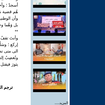
أسجدْ ؛ وأخ
هُم قضية م
وأن الوطنية
بل وَهْما و
**
وأنتَ تقفُ أ
إركع ؛ وسَل
الى متى تظ
وتُغضِبُ إل
يثورَ فيقتل
ترجم ال
المزيد.....