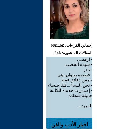
إجمالي القراءات: 682,162
المقالات المنشورة: 146
-
ارقصي
-
سيدة الخصب
-
نادر
-
قصيدة بعنوان: هي
خمس دقائق فقط
-
نحن النساء...كلنا خنساء
-
إصدارات جديدة للكاتبة
جميلة شحادة
المزيد.....
اخبار الأدب والفن