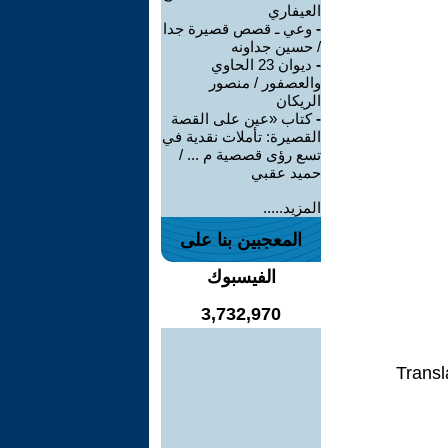
العيفاري
-
وعي ـ قصص قصيرة جدا
/ حسين جداونه
-
ديوان 23 الحاوي
والعصفور / منصور
الريكان
-
كتاب «عين على القصة
القصيرة: تأملات نقدية في
تسع رؤى قصصية م ... /
حميد عقبي
المزيد.....
المعجبين بنا على
الفيسبوك
3,732,970
Transl