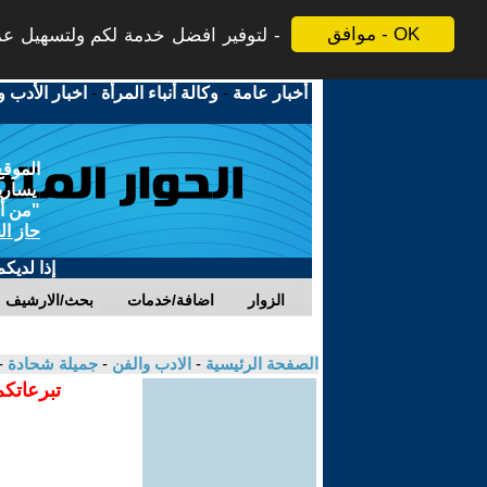
موافق - OK
لتوفير افضل خدمة لكم ولتسهيل عملي
أخبار عامة
-
وكالة أنباء المرأة
-
اخبار الأدب و
الموقع
يسارية
"من أج
حاز ال
إذا لديك
الزوار
اضافة/خدمات
بحث/الارشيف
الصفحة الرئيسية
-
الادب والفن
-
جميلة شحادة
-
تبرعاتكم