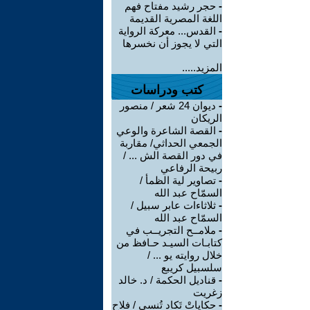
-
حجر رشيد مفتاح فهم
اللغة المصرية القديمة
-
القدس... معركة الرواية
التي لا يجوز أن نخسرها
المزيد.....
كتب ودراسات
-
ديوان 24 شعر / منصور
الريكان
-
القصة الشاعرة والوعي
الجمعي الحداثي/ مقاربة
في دور القصة الش ... /
ربيحة الرفاعي
-
تصاوير لية الظمأ /
السمّاح عبد الله
-
ثلاثاءات عابر سبيل /
السمّاح عبد الله
-
ملامــح التجريــب في
كتابـات السيـد حـافظ من
خلال روايته يو ... /
سلسبيل كريبع
-
قناديل الحكمة / د. خالد
زغريت
-
حكاياتْ تَكاد تُنسى / فلاح