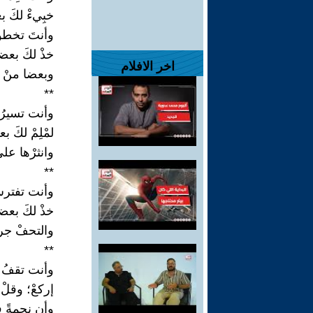
خبِيءْ لكَ 
وأنتَ تخطو ن
خذْ لكَ بعض
اخر الافلام
وبعضا منْ ر
**
وأنت تسيرُ 
لمْلِمْ لكَ 
وانثرْها على
**
وأنت تفترشُ
خذْ لكَ بعض
والتحفْ جر
**
وأنت تقفُ أم
إركعْ؛ وقلْ 
وأن نجمةً 