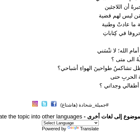
برهُ أن اللاجئين
َن ليس لهم قضية
 ما عادتْ وطنية
حروفا في كِتاباتِ
مام الله؛ لا تنْسَني
ْهُ الى متى ؟
ل تشاكسُ طواحينَ الهواءِ أشباحي؟
هَ الحربِ حتى
 أطفالي وجداتي ؟
#جميلة_شحادة (هاشتاغ)
موضوع إلى لغات أخرى -
ate the topic into other languages
Powered by
Translate