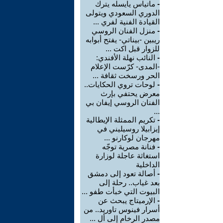
-
ماتياس يايسله يترك
الدوري السعودي ويتولى
القيادة الفنية لفري ...
-
منزل الفنان الروسي
ريبين -بيناتي- يفتح أبوابه
للزوار قبل اكت ...
-
النائب نهلة الأفندي:
-المدى- كرّست الإعلام
الحر ورسخت ثقافة ...
-
لوحات تروي الحكايات..
معرض يحتفي بإرث
الفنان الروسي إيفان بي
...
-
تكريم الممثلة الإيطالية
إيزابيلا روسيليني في
مهرجان لوكارنو ...
-
فنانة مصرية توجّه
استغاثة عاجلة لوزارة
الداخلية
-
أصالة تعود إلى دمشق
بعد غياب.. رحلة إلى
البيوت التي خبأت طفو ...
-
الإرميتاج يبحث عن
أسرار فينوس تاوريد.. من
مصدر الرخام إلى أل ...