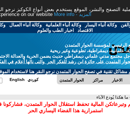
ة التصفح والنشر، الموقع يستخدم بعض أنواع الكوكيز نرجو النق
More info - المزيد
experience on our website
الفن
-
وكالة أنباء اليسار
-
وكالة أنباء العلمانية
-
وكالة أنباء العمال
-
وكا
الاقتصاد
-
اخبار الطب والعلوم
 الرئيسي لمؤسسة الحوار المتمدن
، علمانية، ديمقراطية، تطوعية وغير ربحية
ل مجتمع مدني علماني ديمقراطي حديث يضمن الحرية والعدالة الاجتم
حوار المتمدن على جائزة ابن رشد للفكر الحر والتى نالها أعلام في الفك
م مشاكل تقنية في تصفح الحوار المتمدن نرجو النقر هنا لاستخدام الموقع
كوردي
English
الاخبار
مراكز
الحوار المتمدن
 ما هكذا يُودع الآباء
 وتبرعاتكن المالية تحفظ استقلال الحوار المتمدن، فشاركونا 
استمرارية هذا الفضاء اليساري الحر