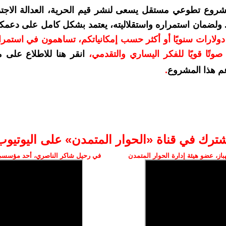
شروع تطوعي مستقل يسعى لنشر قيم الحرية، العدالة الاجتم
. ولضمان استمراره واستقلاليته، يعتمد بشكل كامل على دعمك
دعمكم بمبلغ 10 دولارات سنويًا أو أكثر حسب إمكانياتكم، تساهمون في استم
وتًا قويًا للفكر اليساري والتقدمي
،
انقر هنا للاطلاع على 
م هذا المشروع
.
شترك في قناة «الحوار المتمدن» على اليوتيوب
ز، عضو هيئة إدارة الحوار المتمدن
في رحيل شاكر الناصري، أحد مؤسسي 