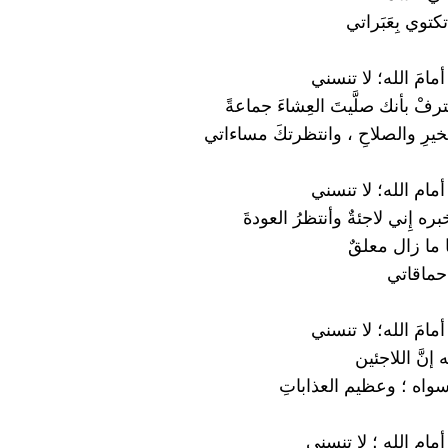
توي بِعَبَراتي
مامَ الله؛ لا تنسني
رفْ بأنك صلَّيتَ العِشاءَ جماعةً
خيرِ والصلاحِ ، وانتظرتكَ مساءاتي
مام الله؛ لا تنسني
ه إِني لاجئةٌ وأنتظرُ العودةَ
ا ما زال معلقٌ
حماقاتي
امَ الله؛ لا تنسني
إنَّ اللاجئين
سواه ؛ وعظيم العذاباتِ
ام الله ؛ لا تنسني