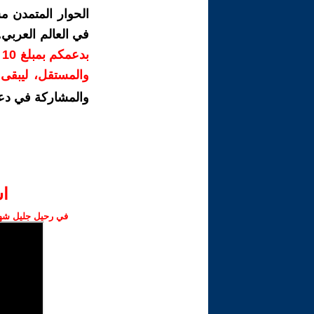
الحوار المتمدن م
في العالم العربي
ب
والمستقل، ليبقى ص
والمشاركة في دع
ا‫
في رحيل جليل شهبا