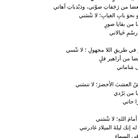
بعضا من رَجَفاتِ صوْتي، وذبْذباتِ آهاتي
حوَ بابِ الغيابِ؛ لا تنْسَني
ا من بقايا صورٍ
سْمِ خَيالاتي
في طريقِ اللا مجهولِ ؛ لا تنْسي
بعضا من أزاهير فلٍ
 مَناماتي
 العشبَ الأخضرَ؛ لا تنسَني
ا من بَرْدي
ا حاتي
امَ اللهِ؛ لا تنْسَني
له إنك ليلةَ الميلادِ غادرتني
في السماء