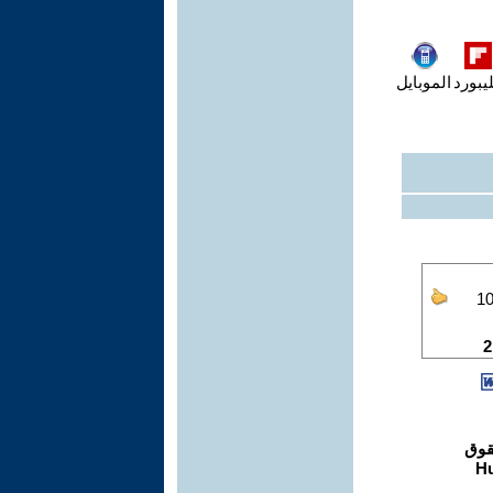
يبورد
الموبايل