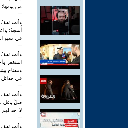
من يومها؛ تك
**
وأنت تقفُ أ
أُسجدْ؛ واعت
في معبدِ ال
**
وأنت تقفُ أ
استغفر وأخبر
ومفتاح بيتن
في جدائل 
**
وأنت تقف أم
صلَّ وقل له 
لا أحد لهم 
**
وأنت تقف أم