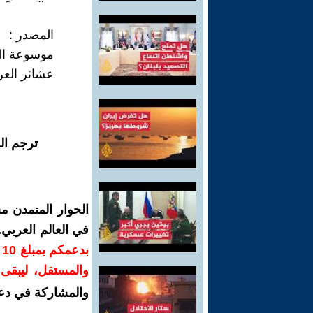
المصدر :
موسوعة المد
عشائر العراق /
ترجم ال
الحوار المتمدن م
في العالم العربي
ب
والمستقل، ليبقى ص
والمشاركة في دع