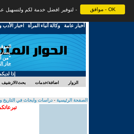
موافق - OK
لتوفير افضل خدمة لكم ولتسهيل عملي
أخبار عامة
-
وكالة أنباء المرأة
-
اخبار الأدب و
الموقع
يسارية
"من أج
حاز ال
إذا لديك
الزوار
اضافة/خدمات
بحث/الارشيف
الصفحة الرئيسية
-
دراسات وابحاث في التاريخ و
تبرعاتكم