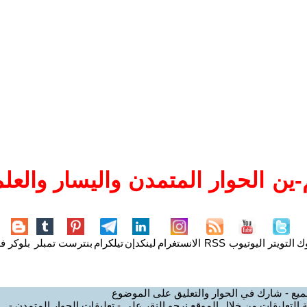
ين الحوار المتمدن واليسار والعلم
وك
التويتر
اليوتيوب
RSS
الانستغرام
لينكدإن
تيلكرام
بنترست
تمبلر
بلوكر
فل
ميع - شارك في الحوار والتعليق على الموضوع
 التعليقات من خلال الموقع نرجو النقر على - تعليقات الحوار المتمدن -