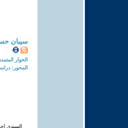
سيبان حسي
الحوار المتمدن-العدد: 6517 - 20
المحور: دراسا
السندي احد