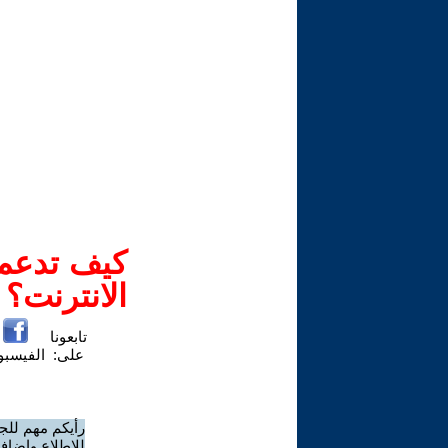
كيف تدعم-
الانترنت؟
تابعونا
على:
الفيسب
رأيكم مهم للج
للاطلاع وإضافة