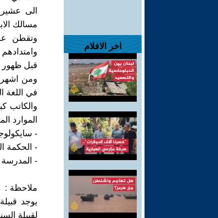
الى عشيرة
مسالك الاب
وتقطن عش
اخر الافلام
وامتدادهم 
قبل ظهور ا
ومن اشهر ف
في اللغة ال
والكاتب كب
الموارد الم
- سايكولوج
- الحكمة ا
- المدرسة ا
ملاحظة :
يوجد قبيل
لقبيلة السِ