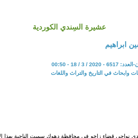
عشيرة السِندي الكوردية
ن ابراهيم
20 / 3 / 18 - 00:50
ت وابحاث في التاريخ والتراث واللغات
ى نواحي قضاء زاخو في محافظة دهوك سميت الناحية بهذا ال