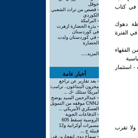
حوقل
 في كتاب
-
قصص من تراث الشعبي
الكوردي
-
البرامكة
ظة دهوك
-
بذرة الحضارة ازهرت
في كوردستان
في الفترة
-
في كوردستان ولدت
الحضارة
ن الفقهاء
المزيد.....
باسية
- استثمار
أخبار عامة
-
بعد تقارير عن تراجع
مخزون البنتاغون.. ترامب:
أمريكا تمتلك -ك ...
-
عبدالرحمن السيد يوضح
لـCNN موقفه من التمويل
العسكري الأمريكي ...
-
الدفاعات الجوية
الروسية تسقط 605
مسيرات أوكرانية و12
ولا تقرب
قنبلة ج ...
-
سماع دوي انفجارين في