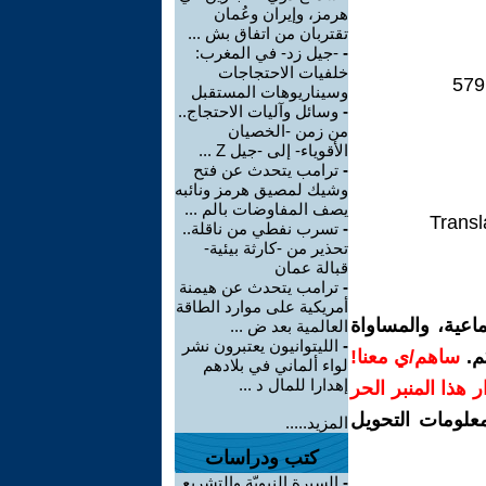
هرمز، وإيران وعُمان
تقتربان من اتفاق بش ...
-
-جيل زد- في المغرب:
خلفيات الاحتجاجات
وسيناريوهات المستقبل
-
وسائل وآليات الاحتجاج..
من زمن -الخصيان
الأقوياء- إلى -جيل Z ...
-
ترامب يتحدث عن فتح
وشيك لمصيق هرمز ونائبه
يصف المفاوضات بالم ...
Transl
-
تسرب نفطي من ناقلة..
تحذير من -كارثة بيئية-
قبالة عمان
-
ترامب يتحدث عن هيمنة
أمريكية على موارد الطاقة
اعية، والمساواة
العالمية بعد ض ...
-
الليتوانيون يعتبرون نشر
م.
ساهم/ي معنا!
لواء ألماني في بلادهم
إهدارا للمال د ...
رار هذا المنبر الحر
معلومات التحويل
المزيد.....
كتب ودراسات
-
السيرة النبويّة والتشريع