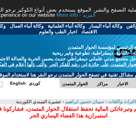
ة التصفح والنشر، الموقع يستخدم بعض أنواع الكوكيز نرجو النق
More info - المزيد
experience on our website
الفن
-
وكالة أنباء اليسار
-
وكالة أنباء العلمانية
-
وكالة أنباء العمال
-
وكا
الاقتصاد
-
اخبار الطب والعلوم
 الرئيسي لمؤسسة الحوار المتمدن
، علمانية، ديمقراطية، تطوعية وغير ربحية
ل مجتمع مدني علماني ديمقراطي حديث يضمن الحرية والعدالة الاجتم
حوار المتمدن على جائزة ابن رشد للفكر الحر والتى نالها أعلام في الفك
م مشاكل تقنية في تصفح الحوار المتمدن نرجو النقر هنا لاستخدام الموقع
كوردي
English
الاخبار
مراكز
الحوار المتمدن
التراث واللغات
-
سيبان حسين ابراهيم
- عشيرة السِندي الكوردية
 وتبرعاتكن المالية تحفظ استقلال الحوار المتمدن، فشاركونا 
استمرارية هذا الفضاء اليساري الحر