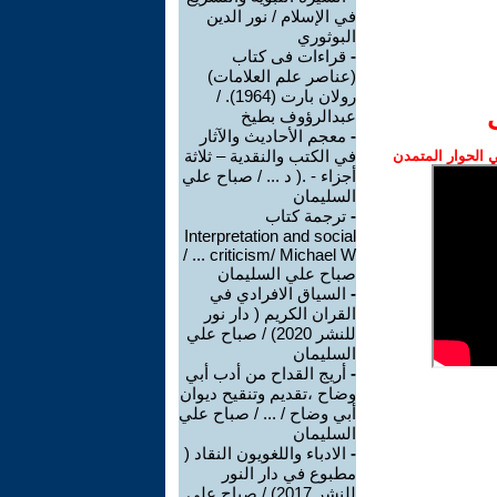
في الإسلام / نور الدين
البوثوري
-
قراءات فى كتاب
(عناصر علم العلامات)
رولان بارت (1964). /
عبدالرؤوف بطيخ
-
معجم الأحاديث والآثار
في الكتب والنقدية – ثلاثة
الحوار المتمدن
أجزاء - .( د ... / صباح علي
السليمان
-
ترجمة كتاب
Interpretation and social
criticism/ Michael W ... /
صباح علي السليمان
-
السياق الافرادي في
القران الكريم ( دار نور
للنشر 2020) / صباح علي
السليمان
-
أريج القداح من أدب أبي
وضاح ،تقديم وتنقيح ديوان
أبي وضاح / ... / صباح علي
السليمان
-
الادباء واللغويون النقاد (
مطبوع في دار النور
للنشر 2017) / صباح علي