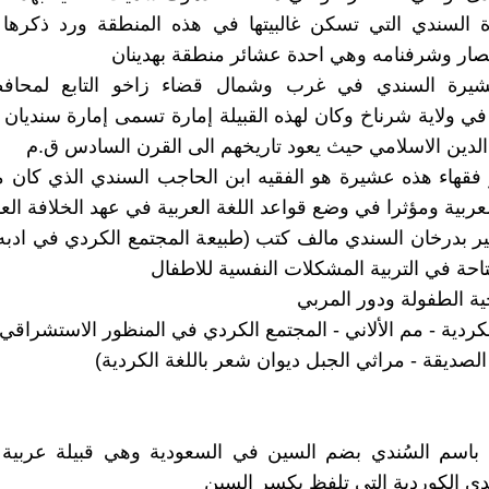
 السندي التي تسكن غالبيتها في هذه المنطقة ورد ذكرها
صار وشرفنامه وهي احدة عشائر منطقة بهدينان
يرة السندي في غرب وشمال قضاء زاخو التابع لمحاف
في ولاية شرناخ وكان لهذه القبيلة إمارة تسمى إمارة سنديان 
لدين الاسلامي حيث يعود تاريخهم الى القرن السادس ق.م
قهاء هذه عشيرة هو الفقيه ابن الحاجب السندي الذي كان م
عربية ومؤثرا في وضع قواعد اللغة العربية في عهد الخلافة الع
ير بدرخان السندي مالف كتب (طبيعة المجتمع الكردي في ادبه 
تاحة في التربية المشكلات النفسية للاطفال
ية الطفولة ودور المربي
لكردية - مم الألاني - المجتمع الكردي في المنظور الاستشراقي
لصديقة - مراثي الجبل ديوان شعر باللغة الكردية)
ة باسم السُندي بضم السين في السعودية وهي قبيلة عربية 
ندي الكوردية التي تلفظ بكسر السين