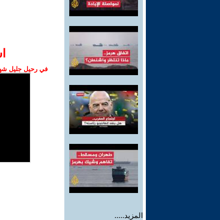
ا‫
في رحيل جليل شهبا
المزيد.....