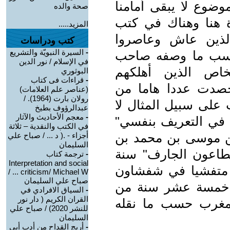
وضوع لا يبقى أمامنا
صحة والده
 هنا وهناك في كتب
المزيد.....
 الذين عاش وعاصروا
كتب ودراسات
-
السيرة النبويّة والتشريع
 حسب ما وصفه صاحب
في الإسلام / نور الدين
شخاص الذين أهلكهم
البوثوري
-
قراءات فى كتاب
حصدت عددا هاما من
(عناصر علم العلامات)
رولان بارت (1964). /
 على سبيل المثال لا
عبدالرؤوف بطيخ
-
معجم الأحاديث والآثار
 في التعريف بنفسي"
في الكتب والنقدية – ثلاثة
ن موسى بن محمد بن
أجزاء - .( د ... / صباح علي
السليمان
طاعون الجارف" سنة
-
ترجمة كتاب
Interpretation and social
كن متفشيا في شفشاون
criticism/ Michael W ... /
صباح علي السليمان
ر خمسة عشر سنة من
-
السياق الافرادي في
القران الكريم ( دار نور
لمغرب حسب ما نقله
للنشر 2020) / صباح علي
السليمان
-
أريج القداح من أدب أبي