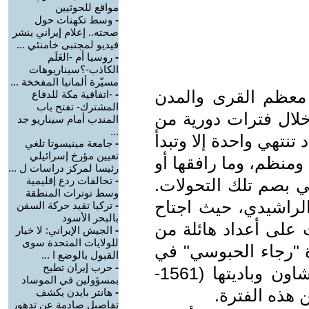
مواقع للحوثيين
-
وسط تكهنات حول
صحته.. إعلام إيراني ينشر
فيديو لمجتبى خامنئي ...
-
روسيا أم -العَلَم
الكاذب-؟سيناريوهات
مسيّرة ألمانيا المفخخة ...
معظم القرى والمدن
-
-اتفاقية مكة للدفاع
المشترك- تفتح باب
 خلال فترات دورية من
المندب أمام سيناريو جد
...
 تنتهي واحدة إلا وتبدأ
-
جامعة مينيسوتا تلغي
تعيين مؤرخ إسرائيلي
منظم، وما رافقها أو
رئيسا لمركز دراسات ل ...
-
تحالفات ردع إقليمية
ي بصم تلك التحولات.
وسط توترات المنطقة
لراشيدي، حيث اجتاح
-
تركيا تقيد حركة السفن
بالبحر الأسود
 على أعداد هائلة من
-
الجيش الإيراني: لا خيار
للولايات المتحدة سوى
ة "رجاء الحبوسي" في
القبول بالوضع ا ...
-
حرب إيران تطيح
أطروحتها لنيل الدكتورة حول : شفشاون وباديتها (1561-
بمسؤولين في الموساد
-
هانتر بايدن يكشف
تفاصيل صادمة عن تدهور