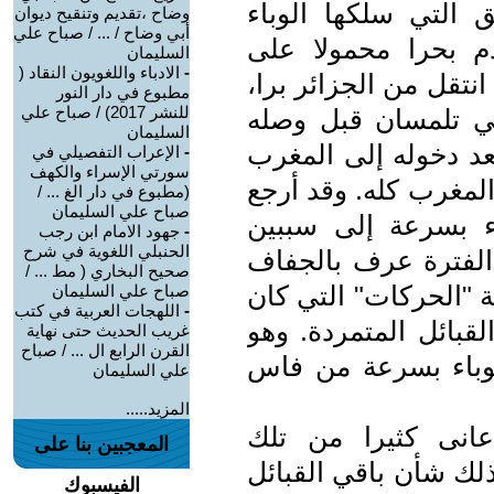
 التي سلكها الوباء
وضاح ،تقديم وتنقيح ديوان
أبي وضاح / ... / صباح علي
م بحرا محمولا على
السليمان
-
الادباء واللغويون النقاد (
نتقل من الجزائر برا،
مطبوع في دار النور
للنشر 2017) / صباح علي
في تلمسان قبل وصله
السليمان
 . على أنه بعد دخوله إلى المغرب
-
الإعراب التفصيلي في
سورتي الإسراء والكهف
لمغرب كله. وقد أرجع
(مطبوع في دار الغ ... /
صباح علي السليمان
ء بسرعة إلى سببين
-
جهود الامام ابن رجب
الحنبلي اللغوية في شرح
الفترة عرف بالجفاف
صحيح البخاري ( مط ... /
ة "الحركات" التي كان
صباح علي السليمان
-
اللهجات العربية في كتب
قبائل المتمردة. وهو
غريب الحديث حتى نهاية
القرن الرابع ال ... / صباح
لوباء بسرعة من فاس
علي السليمان
المزيد.....
انى كثيرا من تلك
المعجبين بنا على
ذلك شأن باقي القبائل
الفيسبوك