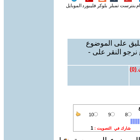
م
بنترست
تمبلر
بلوكر
فليبورد
الموبايل
عليق على الموضوع
نرجو النقر على -
 (
0
)