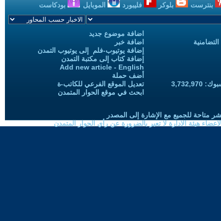
بنترست
بلوكر
فليبورد
الموبايل
بودكاست
اضافة موضوع جديد
التضامنية
اضافة خبر
إضافة يوتيوب-فلم إلى يوتيوب التمدن
إضافة كتاب إلى مكتبة التمدن
Add new article - English
أضف حملة
3,732,97
تعديل الموقع الفرعي للكاتب-ة
ابحث في موقع الحوار المتمدن
شر متاحة للجميع مع الإشارة إلى المصدر
ضاء هيئة الادارة لا تعبر بالضرورة عن رأي الحوار المتمدن