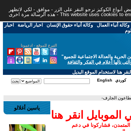
 أنواع الكوكيز نرجو النقر على الزر - موافق - لكي لاتظهر
This website uses cookies to ensure you ge
وكالة أنباء العمال
-
وكالة أنباء حقوق الإنسان
-
اخبار الرياضة
-
اخبار
لوم
التبرع للموقع - ادعمونا
حرية والعدالة الاجتماعية للجميع
"
تى نالها أعلام في الفكر والثقافة
قر هنا لاستخدام الموقع البديل
كوردي
English
طاعون الجارف-
ياسين أغلالو
لموبايل انقر هنا
 المتمدن، فشاركونا في دعم