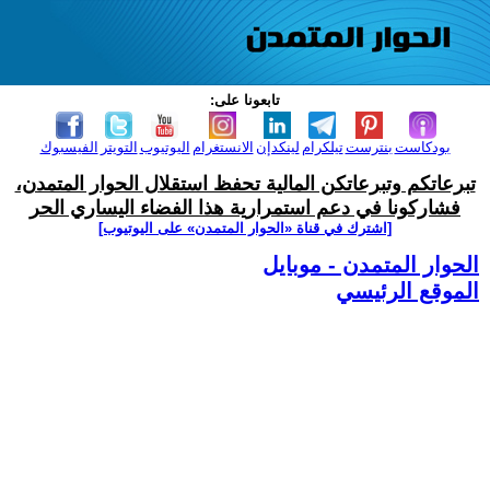
تابعونا على:
بودكاست
بنترست
تيلكرام
لينكدإن
الانستغرام
اليوتيوب
التويتر
الفيسبوك
تبرعاتكم وتبرعاتكن المالية تحفظ استقلال الحوار المتمدن،
فشاركونا في دعم استمرارية هذا الفضاء اليساري الحر
[اشترك في قناة ‫«الحوار المتمدن» على اليوتيوب]
الحوار المتمدن - موبايل
الموقع الرئيسي