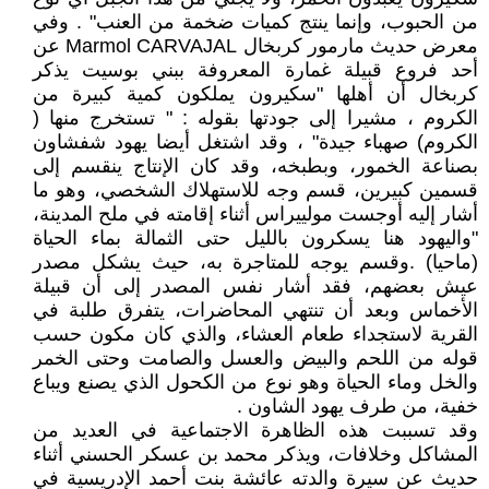
من الحبوب، وإنما ينتج كميات ضخمة من العنب" . وفي
معرض حديث مارمور كربخال Marmol CARVAJAL عن
أحد فروع قبيلة غمارة المعروفة ببني بوسيت يذكر
كربخال أن أهلها "سكيرون يملكون كمية كبيرة من
الكروم ، مشيرا إلى جودتها بقوله : " تستخرج منها (
الكروم) صهباء جيدة" ، وقد اشتغل أيضا يهود شفشاون
بصناعة الخمور، وبطبخه، وقد كان الإنتاج ينقسم إلى
قسمين كبيرين، قسم وجه للاستهلاك الشخصي، وهو ما
أشار إليه أوجست مولييراس أثناء إقامته في ملح المدينة،
"واليهود هنا يسكرون بالليل حتى الثمالة بماء الحياة
(ماحيا) .وقسم يوجه للمتاجرة به، حيث يشكل مصدر
عيش بعضهم، فقد أشار نفس المصدر إلى أن قبيلة
الأخماس وبعد أن تنتهي المحاضرات، يتفرق طلبة في
القرية لاستجداء طعام العشاء، والذي كان مكون حسب
قوله من اللحم والبيض والعسل والصامت وحتى الخمر
والخل وماء الحياة وهو نوع من الكحول الذي يصنع ويباع
خفية، من طرف يهود الشاون .
وقد تسببت هذه الظاهرة الاجتماعية في العديد من
المشاكل وخلافات، ويذكر محمد بن عسكر الحسني أثناء
حديث عن سيرة والدته عائشة بنت أحمد الإدريسية في