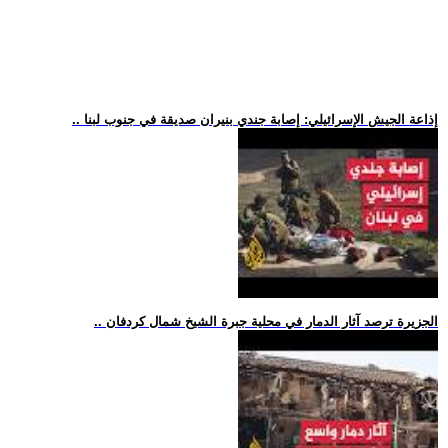
.. إذاعة الجيش الإسرائيلي: إصابة جندي بنيران صديقة في جنوب لبنا
.. الجزيرة ترصد آثار الدمار في محلية جبرة الشيخ شمال كردفان