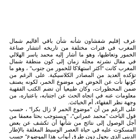
عرف إقليم شفشاون شأنه شأن باقي أقاليم شمال
المغرب في فترات مختلفة من تاريخه انتشار صناعة
الخمور وتعاطيها، وهو ما أشار إليه محمد ياسر الهلالي
في مقال نشرته مجلة زمان إلى كون منطقة شمال
المغرب كانت "أكثر استهلاكا للخمور من جنوب" ، وهو ما
تؤكده العديد من المصادر الكلاسيكية. على الرغم من
كونها نأت عن الخوض في موضوع الخمر، لكونه يصنف
ضمن المحظورات، وكان طبيعيا أن تضم الكتب الفقهية
معلومات عنه في اتجاه الحث عن اجتنابه، باعتباره، من
وجهة نظر الفقهاء، أم الخبائث.
على الرغم من أن "موضوع الخمر لا زال بكرا" ، حسب
قول الباحث "محمد عمراني"، "ويستوجب بحثا معمقا من
أجل الوصول إلى نتائج من شأنها أن تكشف عن بعض
المسكوت عليه في حياة العصر الوسيط المغلفة بالإطار
الديني الذي يحول دون طرق أبواب هذا الموضوع" حسب