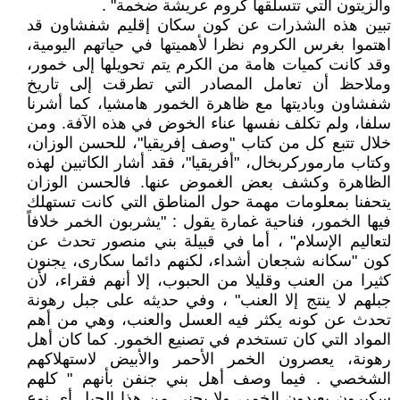
والزيتون التي تتسلقها كروم عريشة ضخمة" .
تبين هذه الشذرات عن كون سكان إقليم شفشاون قد
اهتموا بغرس الكروم نظرا لأهميتها في حياتهم اليومية،
وقد كانت كميات هامة من الكرم يتم تحويلها إلى خمور،
وملاحظ أن تعامل المصادر التي تطرقت إلى تاريخ
شفشاون وباديتها مع ظاهرة الخمور هامشيا، كما أشرنا
سلفا، ولم تكلف نفسها عناء الخوض في هذه الآفة. ومن
خلال تتبع كل من كتاب "وصف إفريقيا"، للحسن الوزان،
وكتاب مارموركربخال، "أفريقيا"، فقد أشار الكاتبين لهذه
الظاهرة وكشف بعض الغموض عنها. فالحسن الوزان
يتحفنا بمعلومات مهمة حول المناطق التي كانت تستهلك
فيها الخمور، فناحية غمارة يقول : "يشربون الخمر خلافاً
لتعاليم الإسلام" ، أما في قبيلة بني منصور تحدث عن
كون "سكانه شجعان أشداء، لكنهم دائما سكارى، يجنون
كثيرا من العنب وقليلا من الحبوب، إلا أنهم فقراء، لأن
جبلهم لا ينتج إلا العنب" ، وفي حديثه على جبل رهونة
تحدث عن كونه يكثر فيه العسل والعنب، وهي من أهم
المواد التي كان تستخدم في تصنيع الخمور. كما كان أهل
رهونة، يعصرون الخمر الأحمر والأبيض لاستهلاكهم
الشخصي . فيما وصف أهل بني جنفن بأنهم " كلهم
سكيرون يعبدون الخمر، ولا يجني من هذا الجبل أي نوع