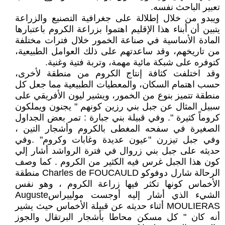
تعبير الباحث نفسه.
ويبدو من خلال إطلالة على جغرافية التصنيع والزراعة
يتبين أن أبناء هذا الإقليم اهتموا بزراعة الكروم باعتبارها
المادة الأساسية في صناعة الخمور خلال فترات مختلفة
من تاريخهم، وقد ساعدتهم على ذلك العوامل الطبيعية،
كتوفره على شبكة مائية مهمة، وتربة فتية وغنية.
وقد اختلفت كثافة إنتاج الكروم من منطقة لأخرى،
حسب اهتمام السكان، والمعطيات الطبيعية مما جعل كل
منطقة تتميز بنوع من الخمور، ويشير ليون الأفريقي على
سبيل المثال عن جبل بني رزين كونهم " يجنون ويملكون
كروماً كثيرة ". وفي قبيلة بني جبارة : تمر بعض الجداول
الصغيرة في سفحه المغطى بالكروم وأشجار التين ،
وفي جبل تيزرن "عيون عديدة وغابات وكروم" .وفي
حديثه على جبل بني زروال في فترة الرواشد أشار إلي
كون هذا الجبل غرس فيه الكثير من الكروم . كما وصف
الرحالة شارل دوفوكو Charles de FOUCAULD منطقة
الأخماس كونها تكثر فيها زراعة الكروم ، وهو نفس
الشيء الذي أشار إليه أوجست مولييراسAuguste
MOULIERAS أثناء حديثه عن قبيلة الأخماس حيث يشير
أنه كان " كل مسكن محاطا بأشجار البرتقال والجوز