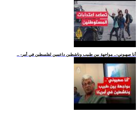
.. -أنا صهيوني-.. مواجهة بين طبيب وناشطين داعمين لفلسطين في أمر