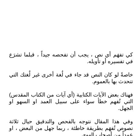
كي تفهَم أي نص ، يجب أن تفحصه جيداً ، قبلما تشرَع
في تفسيره أو تأويله.
خاصةً لو كان النص قد جاء في لُغة أخرى غير لُغتك التي
تتحدث بها بالعموم.
فهناك بعض الآيات الكتابية (أي آيات من الكتاب المقدس)
التي تُفهم خطأ سواء على سبيل العمد او السهو او
الجهل.
وفي هذا المقال نتوجه بالفحص والتدقيق حيال ثلاثة
نصوص تُفهَم بطريقة خاطئة ، ربما جهل من البعض ، او
عمداً من أصحاب الهوى.