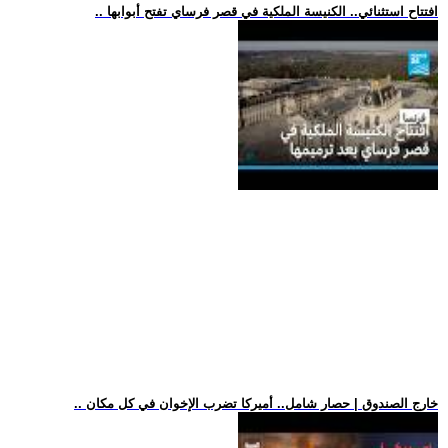
.. افتتاح استثنائي.. الكنيسة الملكية في قصر فرساي تفتح أبوابها
.. خارج الصندوق | حصار شامل.. أميركا تضرب الإخوان في كل مكان