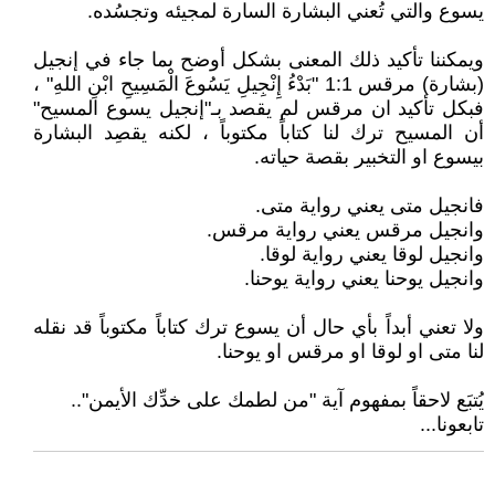
يسوع والتي تُعني البشارة السارة لمجيئه وتجسُده.
ويمكننا تأكيد ذلك المعنى بشكل أوضح بما جاء في إنجيل
(بشارة) مرقس 1:1 "بَدْءُ إِنْجِيلِ يَسُوعَ الْمَسِيحِ ابْنِ اللهِ" ،
فبكل تأكيد ان مرقس لم يقصد بـ"إنجيل يسوع المسيح"
أن المسيح ترك لنا كتاباً مكتوباً ، لكنه يقصِد البشارة
بيسوع او التخبير بقصة حياته.
فانجيل متى يعني رواية متى.
وانجيل مرقس يعني رواية مرقس.
وانجيل لوقا يعني رواية لوقا.
وانجيل يوحنا يعني رواية يوحنا.
ولا تعني أبداً بأي حال أن يسوع ترك كتاباً مكتوباً قد نقله
لنا متى او لوقا او مرقس او يوحنا.
يُتبَع لاحقاً بمفهوم آية "من لطمك على خدِّك الأيمن"..
تابعونا...