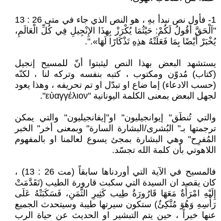
1- فأول نص نبدأ بهِ ، هو النص الذي جاء في متى 26 : 13
"اَلْحَقَّ أَقُولُ لَكُمْ: حَيْثُمَا يُكْرَزْ بِهذَا الإِنْجِيلِ فِي كُلِّ الْعَالَمِ،
يُخْبَرْ أَيْضًا بِمَا فَعَلَتْهُ هذِهِ تَذْكَارًا لَهَا».".
يستشهد البعض بهذا النص ليثبتوا أنّ للمسيح إنجيل
(كتاب) مُدوّن ومكتوب ، كتبه بنفسه وتركه لنا ، لكنّه
(حسب الادعاء) إما ضاع او تبدّل او تم تحريفه ، وهذا يعود
لجهل البعض بمعنى الكلمة اليونانية "εὐαγγέλιον".
والتي تُنطَق" إيوانجيليون" او"إيفانجيليون" والتي يمكن
ترجمتها بـ" البُشرى/البشارة السارة" وبمعنى أخر" الخبر
المُفرِح" وهي البشارة بمجئ يسوع لعالمنا او بالمفهوم
اللاهوتي بأن كلمة الله تجسّد.
فالمسيح في الآية التي أوردناها سابقاً (مت 26 : 13) ،
كان يقصد ان السيدة التي سكبت قارورة الطيب (تَقَدَّمَتْ
إِلَيْهِ امْرَأَةٌ مَعَهَا قَارُورَةُ طِيب كَثِيرِ الثَّمَنِ، فَسَكَبَتْهُ عَلَى
رَأْسِهِ وَهُوَ مُتَّكِئٌ) ستكون سيرتها طيبة وسيتحدث الجميع
عنها خيراً ، حين يتم التبشير او الحديث عن حياة الرب