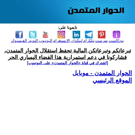
تابعونا على:
بودكاست
بنترست
تيلكرام
لينكدإن
الانستغرام
اليوتيوب
التويتر
الفيسبوك
تبرعاتكم وتبرعاتكن المالية تحفظ استقلال الحوار المتمدن،
فشاركونا في دعم استمرارية هذا الفضاء اليساري الحر
[اشترك في قناة ‫«الحوار المتمدن» على اليوتيوب]
الحوار المتمدن - موبايل
الموقع الرئيسي