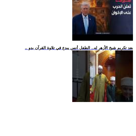
.. بعد تكريم شيخ الأزهر له.. الطفل أنس يبدع في تلاوة القرآن بدو