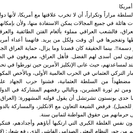
أمريكا
لسلطة مراراً وتكراراً، أن لا تخرب علاقتها مع أمريكا، لأنها 
ات هائلة في جميع المجالات يمكن الاستفادة منها، ولأن بإمكانه
راق، فالشعب العراقي مملوء بألغام الفتن الطائفية والعرقية
ها وتفجيرها في أي وقت ولكل من يريد. فاتهمنا أعداء أمريكا
 دسمة!!. بينما الحقيقة كان قصدنا وما يزال، حماية العراق الجد
اقيون لمن أسدى لهم الفضل. فأهل العراق، معروفون في ا
متد لمساعدتهم، حيث عانى الإنكليز الأمرين حين تورطوا في تحر
ار التركي العثماني في الحرب العالمية الأولى، وبالأخص المك
مضطهداً من السلطة العثمانية، فشنوا حرب الجهاد ع
 ومن ثم ثورة العشرين، وبالتالي رفضهم المشاركة في الدولة
ما حدى بونستون تشرتشل أن يقول قولته المشهورة: (العراق،
للجميل). فرفض الشيعة التعاون مع الانكليز، والمساركة بالدولة
ى حرمانهم من حقوق المواطنة لثمانين سنة.
دون نفس الغلطة الكبرى التي ارتكبها آباؤهم وأجدادهم، فتنكرو
م من جور النظام البعثي الصدامي الفاشي الذي رفع شعار: (لا