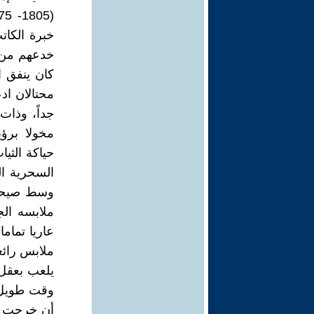
خبرة الكات
خدعهم من ق
كان ينفق ا
محتالان اد
جداً، وذات
مخولا برؤي
حياكة الثيا
السحرية ال
وسط صيحات 
ملابسه الج
عاريا تمام
ملابس رائعة
يلعب بعقل 
وقت طويل حت
أن خرجت ال