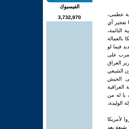
الفيسبوك
دولة عظمى،
3,732,970
ا تفجير أي
 النائمة،
 بالعمالة
يد فيما لو
لضرب على
ير العراق
ون الشيعي
لى الجيش
 العراقية
 يا له من
 الوليدة،
ا لأمريكا
 شيعة بعد