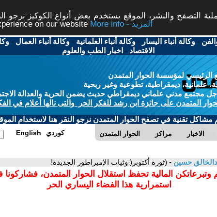
ة التصفح والنشر، الموقع يستخدم بعض أنواع الكوكيز نرجو النق
More info - المزيد
experience on our website
الفن
-
وكالة أنباء اليسار
-
وكالة أنباء العلمانية
-
وكالة أنباء العمال
-
وكا
الاقتصاد
-
اخبار الطب والعلوم
 الرئيسي لمؤسسة الحوار المتمدن
، علمانية، ديمقراطية، تطوعية وغير ربحية
ل مجتمع مدني علماني ديمقراطي حديث يضمن الحرية والعدالة الاجتم
حوار المتمدن على جائزة ابن رشد للفكر الحر والتى نالها أعلام في الفك
م مشاكل تقنية في تصفح الحوار المتمدن نرجو النقر هنا لاستخدام الموقع
كوردي
English
الاخبار
مراكز
الحوار المتمدن
الخالق حسين
- (ثورة أكتوبر( وثياب الإمبراطور الجديدة!
 وتبرعاتكن المالية تحفظ استقلال الحوار المتمدن، فشاركونا 
استمرارية هذا الفضاء اليساري الحر