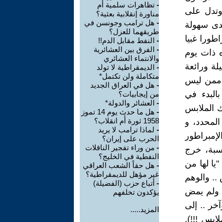
-
تظاهرات سلمية أم
، وتدل على
مناورة إنقلابية بعثية؟
-
هل ترامب وجونسن في
مدى سهولة
طريقهما للعزل؟
طورا غبيا
-
النفط مقابل الدم!!
-
الفرق بين العشائرية
ه ذات يوم
والانتماء العشائري
لة ورائعة
-
الديمقراطية لا تولد
متكاملة ولن تكتمل*
، ممن ليس
-
هل في العراق الجديد
بالبدء في
من إيجابيات؟
-
العشائر والدولة*
لك الملابس
-
هل ما حدث يوم 14 تموز
1958 ثورة أَم انقلاب؟
المحدد، و
-
لماذا ترامب لا يريد
إمبراطور
الحرب على إيران؟
-
من وراء تفجير الناقلات
اسبة، خرج
النفطية في الخليج؟
يا لها من
-
هل حقاً الشعب العراقي
غير مؤهل للديمقراطية؟
 .. والوهم
-
أتباع حزب (الفضيلة)
. ولم يمض
يؤكدون تخلفهم
خر .. إلى
المزيد.....
بس !!!).