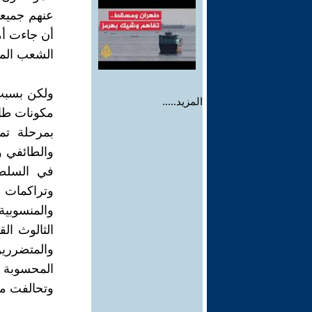
عنهم جميعاً
أن جاءت أمر
الشعب المج
ولكن بسبب 
المزيد.....
مكونات طائ
بمرحلة تمه
والطائفي و
في السلطة
وتراكمات 
والمنسوبية
الثالوث ال
والمتضررين
المحسوبة 
وتحالفت مع 