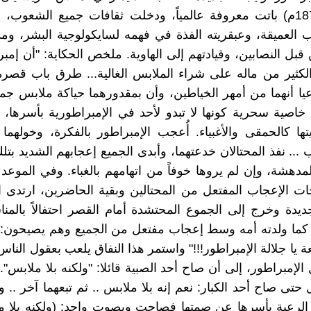
(1805- 1875م) باتت معروفة عالمياً، ودخلت ثقافات جميع الشعوب
ب العميقة، وعبقريته الفذة في فهمه لسايكولوجية البشر، و
بل النصابين، وقيادتهم إلى الهاوية. ملخص الحكاية: "أن إمبرا
لكثير من ماله على شراء الملابس الغالية... طرق باب قصر
عيا أنهما من أمهر الخياطين، وأن بمقدورهما حياكة ملابس جمي
 خاصية سحرية كونها لا تبدو لأحد في الإمبراطورية بأسرها
تها كالحمقى والأغبياء. أُعجب الإمبراطور بالفكرة، وخولهما 
ب ... نفذ المحتالان خدعتهما، وأبدى الجميع إعجابهم الشديد بت
مدهشة، وإن لم يروها خوفاً من اتهامهم بالغباء. وفي الموعد 
الإعجاب المفتعل من المحتالين وبقية الحاضرين، ارتدى ال
ديدة وخرج إلى الجموع المحتشدة أمام القصر احتفالاً بالمن
ا كما ولدته أمه وسط إعجاب مفتعل من الجميع وهم يصيحون: "
 يا جلالة الإمبراطور!!!" واستمر هذا النفاق يلعب بعقول الناس
الإمبراطور، إلى أن صاح أحد الصبية قائلا: "ولكنه بلا ملابس"
ى صاح أحد الكبار: نعم إنه بلا ملابس .. ثم تبعهما آخر .. وآ
رعية بأسرها عن صمتها فصاحت وبصوت واحد: (ولكنه بلا ملا