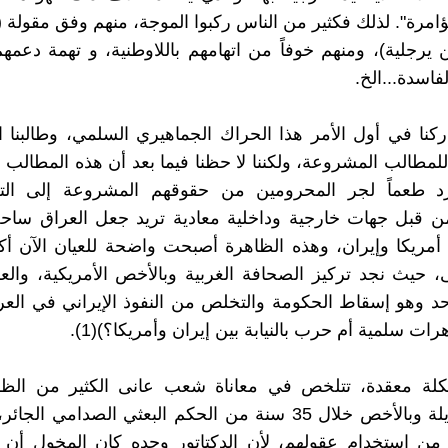
ؤامرة". لذلك فكثير من الناس ركبوا الموجة، منهم وفق مقول
يرجلية)، ومنهم خوفاً من اتهامهم باللاوطنية، و تهمة دعمه
لفاسدة...الخ.
ركنا في أول الأمر هذا الحراك الجماهيري السلمي، وطالبنا 
 للمطالب المشروعة، ولكننا لا حظنا فيما بعد أن هذه المطالب
 طعماً لجر المحرومين من حقوقهم المشروعة إلى الت
من قبل جهات خارجية وداخلية معادية تريد جعل العراق ساح
ين أمريكا وإيران، وهذه الظاهرة أصبحت واضحة للعيان الآن أ
يث نجد تركيز الصحافة الغربية وبالأخص الأمريكية، والعر
 وهو إسقاط الحكومة والتخلص من النفوذ الإيراني في العر
هرات سلمية أم حرب بالنيابة بين إيران وأمريكا؟)(1).
كلة معقدة، تتلخص في معاناة شعب عانى الكثير من الظل
لقرون طويلة وبالأخص خلال 35 سنة من الحكم البعثي الصدامي ال
من استخدام عقولهم، لأن الدكتاتور وحده كان المخول أن ي