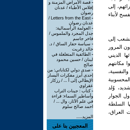
-
قصة الأمراض المزمنة و
ائهم، إلى
إفلاس الأطباء / عدنان
رضوان
سح لأبناء
Letters from the East /
-
عدنان رضوان
-
العولمة الرأسمالية:
جدل المجرد والملموس /
لشعب إلى
فاخر جاسم
-
سياسة حفار الساق / د.
ون المرور
خالد زغريت
-
الطائفية المتغلغلة في
ها الديني
لبنان / حسين محمود
ا مكانتهم
صالح
-
صدى دولي لكتاباتي: من
النفسية،
إحدى أبرز مفكرات اليسار
لمحسوبية
الإيطالي إلى أ ... / رزكار
عقراوي
يد، وُلد
-
كتاب : جينات التراب
ول الجوار
وأساطير السماء: قراءة
في علم الآثار، وال ... /
ا السلطة
احمد صالح سلوم
 العراق،
المزيد.....
المعجبين بنا على