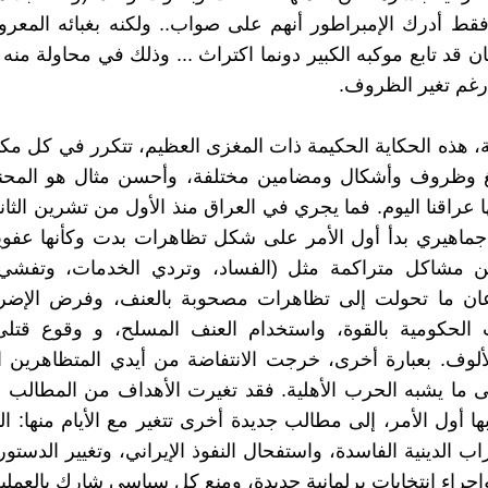
قط أدرك الإمبراطور أنهم على صواب.. ولكنه بغبائه المعر
كان قد تابع موكبه الكبير دونما اكتراث ... وذلك في محاولة من
رغم تغير الظروف.
، هذه الحكاية الحكيمة ذات المغزى العظيم، تتكرر في كل مك
 وظروف وأشكال ومضامين مختلفة، وأحسن مثال هو المحنة
ا عراقنا اليوم. فما يجري في العراق منذ الأول من تشرين الثا
ماهيري بدأ أول الأمر على شكل تظاهرات بدت وكأنها عفوي
 مشاكل متراكمة مثل (الفساد، وتردي الخدمات، وتفشي ا
ن ما تحولت إلى تظاهرات مصحوبة بالعنف، وفرض الإضر
الحكومية بالقوة، واستخدام العنف المسلح، و وقوع قتلى 
لوف. بعبارة أخرى، خرجت الانتفاضة من أيدي المتظاهرين ا
 ما يشبه الحرب الأهلية. فقد تغيرت الأهداف من المطالب 
بها أول الأمر، إلى مطالب جديدة أخرى تتغير مع الأيام منها: 
اب الدينية الفاسدة، واستفحال النفوذ الإيراني، وتغيير الدستو
إجراء انتخابات برلمانية جديدة، ومنع كل سياسي شارك بالعملي