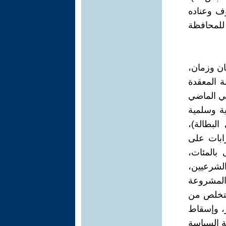
وف وعناده
ه للمحافظة
ان وزمان،
 المعقدة
ني الماضي
ة وسلمية
لبطالة)،
ابات على
بالمئات،
لشرعيين،
المشروعة
التخلص من
ر، وإسقاط
ة السياسة