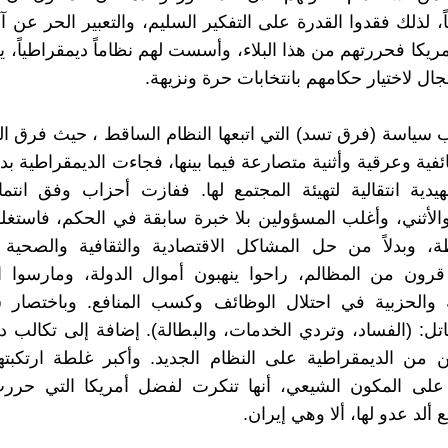
، لذلك فقدوا القدرة على التفكير السليم، والتعبير الحر عن آر
يكا فحررتهم من هذا البلاء، وأسست لهم نظاماً ديمقراطياً، يف
ال لاختيار حكامهم بانتخابات حرة ونزيهة.
سياسة (فرق تسد) التي اتبعها النظام الساقط ، حيث فرق ا
فية وعرقية وأثنية متصارعة فيما بينها، فجاءت الديمقراطية بد
يدية انتقالية لتهيئة المجتمع لها. ففازت أحزاب وفق انتمائ
الأثني، وأغلب المسؤولين بلا خبرة سابقة في الحكم، فاستغلو
، وبدلاً من حل المشاكل الاقتصادية والثقافية والصحية و
قرون من المظالم، راحوا ينهبون أموال الدولة، ومارسوا ا
 والحزبية في احتلال الوظائف وكسب المنافع. وباختصار شد
قاتل: (الفساد، وتردي الخدمات، والبطالة). إضافة إلى تكالب د
 من الديمقراطية على النظام الجديد. وأكبر غلطة ارتكبته
على المكون الشيعي، أنها تنكرت لفضل أمريكا التي حررت
ألد عدو لها، ألا وهي إيران.