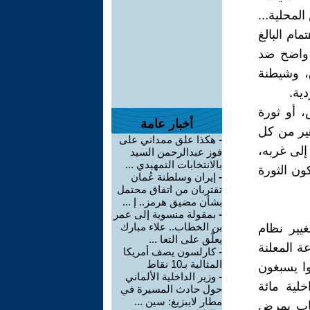
المحلية...
مام البالغ
ز واضح ضد
ق، وشيطنة
ية.
، أو ثورة
أخبار عامة
هير من كل
-
هكذا علق ممداني على
لى غربه،
فوز عبدالرحمن السيد
بالانتخابات التمهيدي ...
ن الثورة
-
إيران وسلطنة عُمان
تقتربان من اتفاق محتمل
بشأن مضيق هرمز.. إ ...
-
بمقولة منسوبة إلى عمر
بن الخطاب.. علاء مبارك
غيير نظام
يعلّق على التعا ...
ة المعلنة
-
كارلسون يصف أمريكا
المثالية بـ10 نقاط
وا يسبغون
-
وزير الداخلية الألماني
لية مائة
حول حادث المسيرة في
مطار لايبزيغ: سين ...
مصاب بمرض