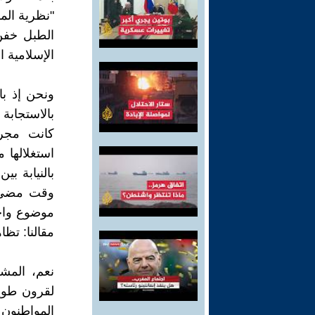
"نظرية الم
الطبل خفن 
الإسلامية ا
ونحن إذ با
بالاستجابة
كانت مجرد
استغلالها 
بالنيابة ب
وقت مضى، ح
موضوع واحد
مقالنا: تظا
نعم، المش
المواطنون 