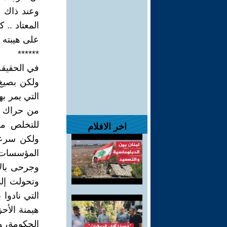
وعند ذاك ف
المعتاد .. 
على هيبته 
******
في الحقيقة
ولكن بصيغ
التي يمر به
من حراك ج
للتخلص من
اخر الافلام
ولكن سرعا
المؤسسات 
وجرحى بالأ
وتحولت إلى
التي نادوا 
هيمنة الأحز
الحكومة، و