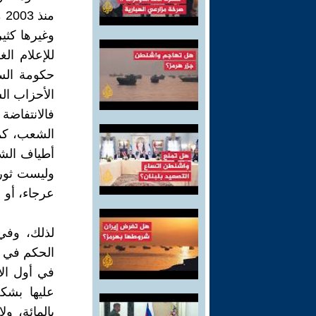
من
وغيرها كثير
للإعلام ال
حكومة السي
الأحزاب ال
فالانتفاضة 
الشعب، كما
أطياف الشع
وليست ثورة
عرجاء، أو 
لذلك، وفي 
الحكم في ا
في أول الأ
عليها بشك
بالمائة، و