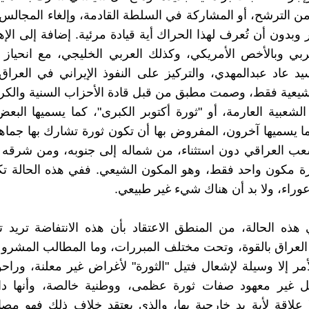
ذ 2003 من الترشح، أو المشاركة في السلطة القادمة، وإلغاء المجالس 
 وبدون أن تُعرف لهذا الحراك أية قيادة مرئية. إضافة إلى الإهت
غربي وبالأخص الأمريكي، وكذلك العربي الخليجي، مع انحيا
د عاد عبدالمهدي، والتركيز على النفوذ الإيراني في العرا
شيعية فقط، وصمت مطبق من قبل قادة الأحزاب السنية والكرد
الشعبية العارمة، أو "ثورة أكتوبر الكبرى"، كما يسميها البعض
 يسميها آخرون، المفروض بها أن تكون ثورة تشارك بها جما
ب العراقي دون استثناء، من شماله إلى جنوبه، ومن شرقه إ
 مكون واحد فقط، وهو المكون الشيعي. ففي هذه الحالة تكو
عوراء، ولا بد أن هناك شيء غير طبيعي.
هذه الحالة، من المنطق الاعتقاد بأن هذه الانتفاضة تريد ت
لعراق بالقوة، وتحت مختلف المبررات، وما المطالب المشروع
مر إلا وسيلة لإشعال فتيل "الثورة" لأغراض غير معلنة، وراح
ل غير معهود صفات ثورة عظمى، ووطنية خالصة، وأنها داخ
لا علاقة لأية يد خارجية بها، والذي يعتقد خلاف ذلك فهو 