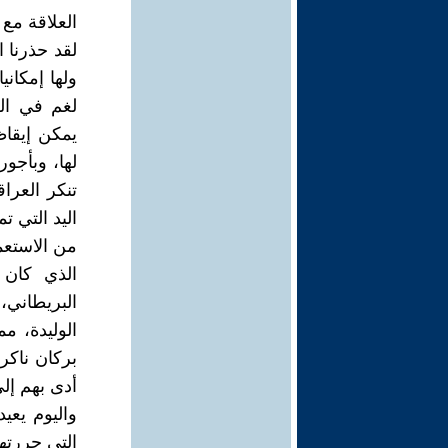
العلاقة مع 
لقد حذرنا ا
ولها إمكاني
لغم في الع
يمكن إيقاظ
لها، وبأجور
تنكر العر
اليد التي ت
من الاستعم
الذي كان 
البريطاني،
الوليدة، م
بركان ناكر 
أدى بهم إل
واليوم يعي
التي حررته