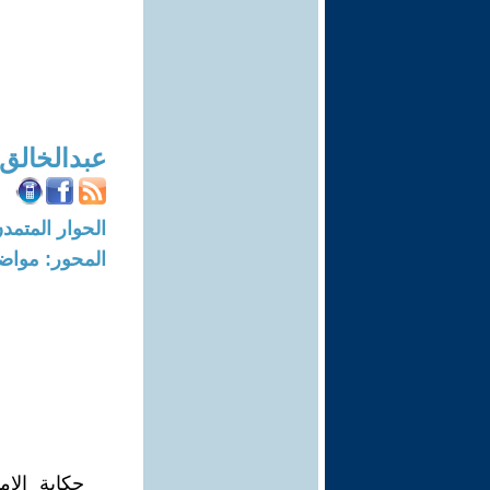
عبدالخالق
الحوار المتمدن-العدد: 6413 - 19
المحور: مواض
حكاية الإم