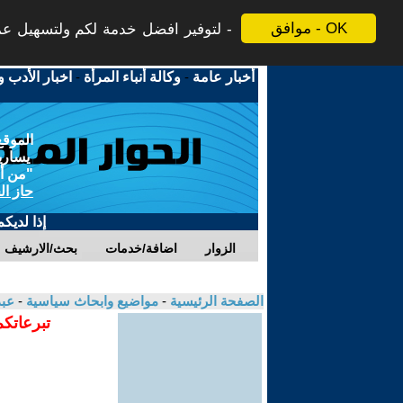
موافق - OK
لتوفير افضل خدمة لكم ولتسهيل عملي
أخبار عامة
-
وكالة أنباء المرأة
-
اخبار الأدب و
الموقع
يسارية
"من أج
حاز ال
إذا لديك
الزوار
اضافة/خدمات
بحث/الارشيف
الصفحة الرئيسية
-
مواضيع وابحاث سياسية
-
عبد
تبرعاتكم