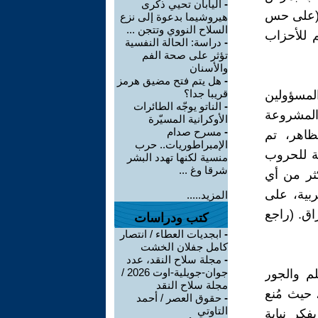
-
اليابان تحيي ذكرى
ة (على حس
هيروشيما بدعوة إلى نزع
السلاح النووي وتتجن ...
م للأحزاب
-
دراسة: الحالة النفسية
تؤثر على صحة الفم
والأسنان
-
هل يتم فتح مضيق هرمز
قريبا جدا؟
المسؤولين
-
الناتو يوجّه الطائرات
 المشروعة
الأوكرانية المسيّرة
-
مسرح صدام
ظاهر، تم
الإمبراطوريات.. حرب
ة للحروب
منسية لكنها تهدد البشر
شرقا وغ ...
كثر من أي
بية، على
المزيد.....
اق. (راجع
كتب ودراسات
-
ابجديات العطاء / انتصار
كامل جفلان الخشت
-
مجلة سلاح النقد، عدد
جوان-جويلية-اوت 2026 /
م والجور
مجلة سلاح النقد
جائر، حيث مُنع
-
حقوق العصر / أحمد
التاوتي
فكر نيابة