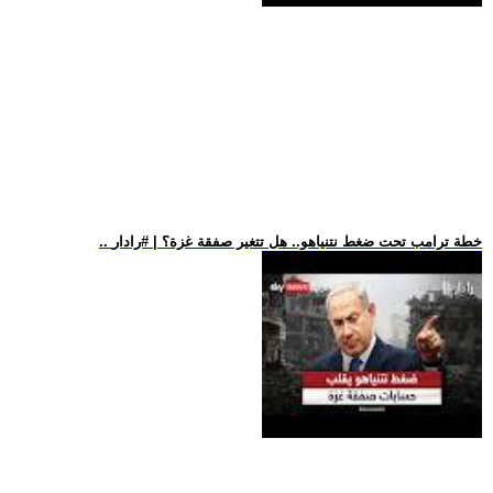
.. خطة ترامب تحت ضغط نتنياهو.. هل تتغير صفقة غزة؟ | #رادار