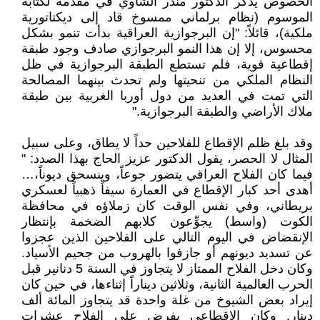
الخصوص يذكر الدكتور منذر الشاوي في مقدمة لكتابه
الموسوم (نظام برلماني ممسوخ قاد إلى ديكتاتورية
ملكية)، قائلاً: "إن البرجوازية العراقية بدأت تنمو بشكل
محسوس، إلا إن هذا النمو البرجوازي صادف وجود طبقة
إقطاعية قوية، فلم تستطع الطبقة البرجوازية في ظل
النظام الملكي من تنحيتها ولم تحدث بينهما المصالحة
التي تمت في العديد من دول أوربا الغربية بين طبقة
ملاك الأراضي والطبقة البرجوازية."
وقد بلغ ظلم الإقطاع للفلاحين حداً لا يطاق، وعلى سبيل
المثال لا الحصر، يقول الدكتور عزيز الحاج بهذا الصدد: "
فيما كان الفلاح العراقي يتضور جوعاً، وينسحق ديوناً،…
أهدى أحد كبار الإقطاع في العمارة سيفاً ذهبياً لعسكري
بريطاني، وفي نفس الوقت كان زملاؤه في محافظة
الكوت (واسط) يجوِّعون كلابهم الضخمة بإنتظار
الإنقضاض في اليوم التالي على الفلاحين الذين عجزوا
عن تسديد ديونهم أو جازفوا بالهروب من جحيم الأسياد.
وكان دخل الفلاح الممتاز لا يتجاوز في السنة 5 دنانير قبل
الحرب العالمية الثانية، وثلاثين ديناراً إثناءها، في حين كان
إيراد بعض الشيوخ من غلة واحدة قد يتجاوز المائة ألف
دينار. وكان الإقطاعي يفرض على الفلاح عشرات