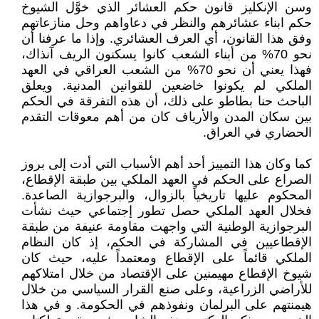
وسن الإنكليز قانون حكم العشائر الذي خوَّل الشيوخ
حكم ابناء عشائرهم والنظر في دعاواهم وحل منازعاتهم
وفق هذا القانون، أي العرف العشائري. وإذا ما عرفنا أن
نحو 70% من أبناء الشعب كانوا يسكنون الريف آنذاك،
فهذا يعني أن نحو 70% من الشعب العراقي في العهد
الملكي لم يكونوا خاضعين للقوانين المدنية. ويعلق
الباحث حنا بطاطو على ذلك، أن هذه التفرقة في الحكم
بين سكان المدن والأرياف كان من أهم معوقات التقدم
الحضاري في العراق.
كما وكان هذا التمييز أحد أهم الأسباب التي أدت إلى بروز
الصراع على الحكم في العهد الملكي بين طبقة الإقطاع،
المحكوم عليها تاريخياً بالزوال، والبرجوازية الصاعدة.
فخلال العهد الملكي حصل تطور إجتماعي حيث نشأت
البرجوازية الوطنية التي واجهت مقاومة عنيفة من طبقة
الإقطاعيين في المشاركة في الحكم، إذ كان النظام
الملكي قائماً على الإقطاع ومعتمداً عليه، حيث كان
شيوخ الإقطاع مهيمنين على الإقتصاد من خلال امتلاكهم
للأراضي الزراعية، وعلى صنع القرار السياسي من خلال
هيمنتهم على البرلمان ونفوذهم في الحكومة. و في هذا