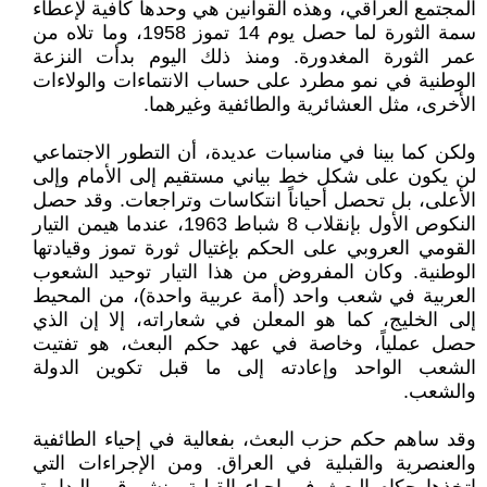
المجتمع العراقي، وهذه القوانين هي وحدها كافية لإعطاء
سمة الثورة لما حصل يوم 14 تموز 1958، وما تلاه من
عمر الثورة المغدورة. ومنذ ذلك اليوم بدأت النزعة
الوطنية في نمو مطرد على حساب الانتماءات والولاءات
الأخرى، مثل العشائرية والطائفية وغيرهما.
ولكن كما بينا في مناسبات عديدة، أن التطور الاجتماعي
لن يكون على شكل خط بياني مستقيم إلى الأمام وإلى
الأعلى، بل تحصل أحياناً انتكاسات وتراجعات. وقد حصل
النكوص الأول بإنقلاب 8 شباط 1963، عندما هيمن التيار
القومي العروبي على الحكم بإغتيال ثورة تموز وقيادتها
الوطنية. وكان المفروض من هذا التيار توحيد الشعوب
العربية في شعب واحد (أمة عربية واحدة)، من المحيط
إلى الخليج، كما هو المعلن في شعاراته، إلا إن الذي
حصل عملياً، وخاصة في عهد حكم البعث، هو تفتيت
الشعب الواحد وإعادته إلى ما قبل تكوين الدولة
والشعب.
وقد ساهم حكم حزب البعث، بفعالية في إحياء الطائفية
والعنصرية والقبلية في العراق. ومن الإجراءات التي