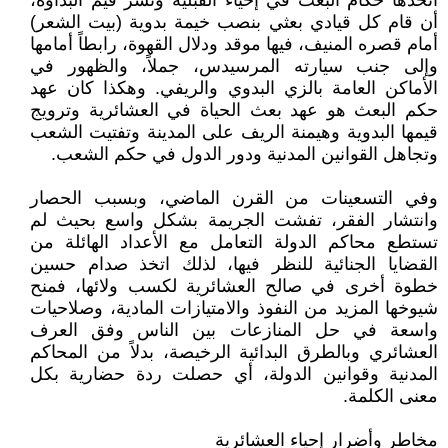
اتخذها حكام البعث في إحياء القبلية ونشر قيم البداوة،
أن قام كل قيادي بعثي بنصب خيمة بدوية (بيت الشعر)
أمام قصره المنيف، فيها موقد ودلال القهوة، رابطاً أمامها
وإلى جنب سيارته المرسيدس، جملاً، والظهور في
الأماكن العامة بالزي البدوي والريفي. وهكذا كان عهد
حكم البعث هو عهد بعث الحياة في العشائرية وترويج
قيمها البدوية وهيمنة الريف على المدينة وتفتيت الشعب
وتجاهل القوانين المدنية ودور الدول في حكم الشعب.
وفي التسعينات من القرن الماضي، وبسبب الحصار
وانتشار الفقر، تفشت الجريمة بشكل واسع بحيث لم
تستطع محاكم الدولة التعامل مع الأعداد الهائلة من
القضايا الجنائية للنظر فيها، لذلك اتخذ صدام حسين
خطوة أخرى في صالح العشائرية لكسب ولائها، فمنح
شيوخها المزيد من النفوذ والامتيازات المادية، وصلاحيات
واسعة في حل المنازعات بين الناس وفق العرف
العشائري وبالطرق البدائية الرخيصة، بدلاً من المحاكم
المدنية وقوانين الدولة، أي حصلت ردة حضارية بكل
معنى الكلمة.
مخاطر وأضرار إحياء العشائرية