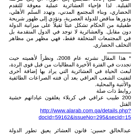
القبلية. لذا فإحياء العشائرية عملية معوقة للتقدم
الحضاري، وبناء المجتمع المدني، وتهدد السلم الأهلي،
ودورها مناقض للدولة العصرية، وتؤدي إلى ظهور شريحة
طفيلية من الحكام تشكل عبئاً ثقيلاً على ميزانية الدولة
دون مقابل. والعشائرية لا توجد في الدول المتقدمة بل
في المجتمعات المتخلفة فقط، فهي مظهر من مظاهر
التخلف الحضاري.
ــــــــــــــــ
* هذا المقال نشرته عام 2008، ونظراً لأهميته حيت
تجددت في الفترة الأخيرة المطالبات من قبل قوى الردة،
لبعث الحياة في العشائرية التي يراد بها إضافة أخرى
لتفتيت الشعب العراقي بعد أن فتته الصراعات الطائفية
والأثنية والمحلية.
روابط ذات صلة
200 طبيب عراقي في كربلاء يغلقون عياداتهم خشية
القتل
http://www.alarab.com.qa/details.php?
docId=59162&issueNo=295&secId=15
عبدالخالق حسين: قانون العشائر يعيق تطور الدولة