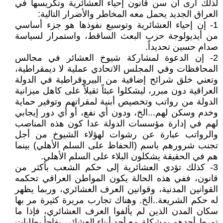
لذلك أرى أن سن قانون إحياء العشائرية وتكريسها في
العراق الجديد يحمل معه المخاطر والأضرار التالية:
1- إن إحياء العشائرية وتوسيع نفوذها هو جزء أساسي
من أيديولوجة حزب البعث الساقط، واستمرار لسياسة
صدام حسين تحديداً.
2- إن الدعوة لمشاركة شيوخ العشائر في مجالس
المحافظات وفي المجلس الاتحادي عملية لا ديمقراطية،
وتعني خلق شرائح إضافية من البيروقراطية في الدولة
العراقية دون مبرر، ليشكلوا عبئاً ثقيلاً على كاهل ميزانية
الدولة من رواتب وتخصيص أبنية لمقراتهم وتوفير حماية
وخدم وسكن لهم...الخ، ودون أي نفع، أو أي دور إيجابي
لهم في إدارة مؤسسات الدولة عدا كون هذه المناصب
والرواتب عبارة عن رشوات لهؤلاء الشيوخ من أجل
تجنب شرورهم باسم (الحفاظ على السلم الأهلي) بينما
هم في الحقيقة يشكلون البلاء على السلم الأهلي.
3- كذلك تؤدي العشائرية إلى حكم الشعب بأكثر من
قانون، ففي هذه الحالة يكون المواطن العراقي تحكمه
القوانين المدنية، وقوانين العرف العشائري، وربما يظهر
له حكم الشريعة..الخ. وهناك تجارب مريرة كثيرة مر بها
سكان المدن الذين لم يألفوا العرف العشائري، فإذا ما
تورط أحدهم بمشكلة مع أحد أبناء العشائر، يفاجأ بطلبات