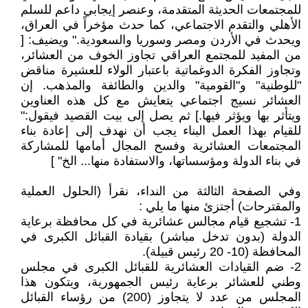
للمجتمعات الحديثة المتقدمة، وعنصر إيجابي داعم للسلم
الأهلي والتقدم الاجتماعي، كما حدث مؤخراً في العراق،
ويحدث في الأردن ومصر وسوريا والسعودية." ويضيف: [
من المفيد للمجتمع العراقي تجاوز الخوف من العشائر،
وتجاوز الفكرة الدوغماتية باعتبار الولاء للعشيرة مناقض
"للوطنية" و"القومية" والدين والطائفة والمذهب. إن
العشائر نسيج اجتماعي يتعايش مع كل هذه العناوين
ويتأثر بها ويؤثر فيها.] ثم يصل إلى بيت القصيد فيقول:"
للقيام بهذا العمل البناء يجب أن نهدف إلى إعادة بناء
المجتمعات العشائرية وفسح المجال أمامها للمشاركة
في بناء الدولة ومؤسساتها، والاستفادة منها... الخ" ]
وفي الصفحة الثالثة من النداء، نقرأ (الحلول العملية
والمقترحات) أجتزئ منها ما يلي :
1- تشجيع قيام مجالس عشائرية في كل محافظة برعاية
الدولة (بدون تدخل مباشر) بقيادة القبائل الكبرى في
المحافظة (10- 20 رئيس قبيلة).
2- ضم القيادات العشائرية للقبائل الكبرى في مجلس
وطني للعشائر برعاية رئيس الجمهورية، ويتكون هذا
المجلس من عدد لا يتجاوز (200) من رؤساء القبائل