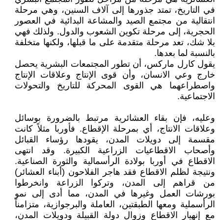
في التاريخ، تمتد جذورها إلى آلاف السنين، وهي مرحلة
انتقالية من مجتمع الصيد والمشاعة البدائية في العصور
الحجرية، إلى مرحلة تكوين الشعوب والدول. ولذلك فهي
بلا شك، تعد مرحلة متقدمة على ما قبلها، ولكنها متخلفة
بالنسبة لما بعدها.
يقول كارل ماركس، أن تطور المجتمعات البشرية يحصل
خارج وعي الانسان، وأن قوى الإنتاج وعلاقات الإنتاج
واصطراعهما هي القوى المحركة للتاريخ والتحولات
الاجتماعية.
وعليه، فإن بقاء العشائرية مرتبط بالضرورة بوسائل
وعلاقات الانتاج، أي بمرحلة الإقطاع. فأوربا مثلاً كانت
مقسمة إلى دويلات المدن، يقودها رؤساء القبائل
وأصحاب الاقطاعيات الزراعية الكبيرة. وقد انتهى
الاقطاع في أوربا بولادة الرأسمالية والثورة الصناعية.
ونتيجة لظلم الاقطاع فقد هاجر الفلاحون (أبناء العشائر)
من قراهم إلى المدن، وتركوا الزراعة وانخرطوا
بورشات العمل وغيرها في المدن، مما أدى إلى نمو
الرأسملية ومعها الطبقتين، العاملة والبرجوازية، متزامناً
مع إنهيار الاقطاع وزوال دولة القبيلة ودويلات المدن،