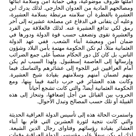
أملتها ظروف موضوعية، وهي حماية أمن وسلامة أبنائها
ومصالحهم المادية من العدوان الخارجي. لذلك يدرك ابن
العشيرة بالفطرة أن سلامته مرتبطة بسلامة العشيرة،
وعليه أن يتفانى في الدفاع عن مصلحة عشيرته إلى آخر
رمق لكي تدافع العشيرة عنه. لذلك فالعلاقة بين الفرد
والعشيرة تقوى وتضعف حسب قوة الدولة ودورها في
ضمان أمن ومعيشة أبناء الشعب. ففي عهد الدولة
العثمانية مثلاً، لم تكن الحكومة مهتمة بأمن البلاد وشؤون
الناس، بل كان كل دور الحكام منصباً على جمع الضرائب
وإرسالها إلى العاصمة إسطنبول. ولهذا السبب لم يكن
أمام العراقيين غير اللجوء إلى عشائرهم والتماسك فيما
بينهم لضمان أمنهم وسلامتهم بقيادة شيخ العشيرة.
وكانت هذه العشائر في حرب دائمة فيما بينها، ومع
الحكومة العثمانية أيضا،ً والتي كانت تشجع أحياناً
الحروب بين القبائل من أجل إضعافها، وتنحاز إلى هذه
القبيلة أو تلك حسب المصالح وتبدل الأحوال.
واستمرت الحالة هذه إلى تأسيس الدولة العراقية الحديثة
والتي كانت نتجية لثورة العشرين التي قام بها أبناء
العشائر يقيادة رؤسائهم وفتاواى رجال الدين الشيعة.
لذك لم يكن سهلاً على مؤسسي الدولة العراقية وقوات