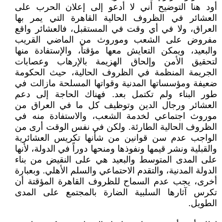
أود هنا التوضيح أني لا أدعو إلى إعلان الحرب على
العشائر في الظروف الحالية القاهرة التي يمر بها
العراق، ولا في أي وقت في المستقبل، فالعشائر واقع
مفروض على الشعب وموروث من الماضي القريب
والبعيد، ويمكن التعايش معها مؤقتاً، والإستفادة منها
لتحقيق الأمن وإلحاق الهزيمة بالإرهاب وعصابات
الجريمة المنظمة في الظروف الحالية، حيث الحكومة
ضعيفة ومؤسساتها المدنية وقواتها المسلحة مازالت في
طور البناء ولم تكتمل بعد. فهناك الحاجة إلى دعم
العشائر ورجال الدين وتوظيف كل ما في العراق من
موروث اجتماعي لخدمة الشعب، والاستفادة منه في
الظروف الحالية الطارئة. ولكن في نفس الوقت أرى من
الواجب عدم سن قوانين من شأنها تكريس العشائرية
والقبلية ونشر قيمها ونفوذها ومنحها دوراً في الدولة، لأنها
على المدى المتوسط والبعيد هي على النقيض من بناء
الدولة المدنية، والتقدم الاحتماعي والسلم الأهلي. وبعبارة
أخرى، يجب عدم السماح للظروف القاهرة المؤقتة أن
تكرس آثارها السلبية الضارة بالمجتمع على المدى
الطويل.