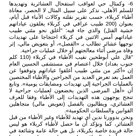
6- وكمثال حي لعواقب استفحال العشائرية وتهديدها
للسلم الأهلي، نذكر على سبيل المثال لا الحصر، معاناة
أطباء كربلاء، حسب تقرير نقلته وكالات الأنباء قبل أيام،
بعنوان (200 طبيب عراقي في كربلاء يغلقون عياداتهم
خشية القتل) والذي جاء فيه: "أغلق نحو مئتي طبيب
عياداتهم أمس الاثنين في كربلاء احتجاجا على تهديدات
توجهها عشائر تطالب بـ «الفصل»، أو بتعويض مالي، إثر
وفاة مرضى أثناء معالجتهم أو خلال عمليات جراحية.
"قال علي أبوطحين نقيب الأطباء في كربلاء (110 كلم
جنوب بغداد) خلال اعتصام في مستشفى الحسين العام
إن «أكثر من مئتي طبيب أغلقوا عياداتهم وتوقفوا عن
العمل بعد تعرض العديد من الجراحين والأطباء المختصين
بالعمليات الجراحية إلى تهديدات ومضايقات يومية». وتابع
أن «أهل المرضى الذين يخضعون لعمليات جراحية لا
تنجح يوجهون هذه التهديدات إلى الأطباء وفقا للعرف
العشائري، ويطالبون بالفصل (تعويض مالي) متجاهلين
القوانين والسلطات الحكومية».
ونحن بدوورنا ندين أي تهديد للأطباء وغير الأطباء من قبل
العشائر، كما ونؤكد أن ما حصل لأطباء كربلاء هو ليس
حالة فريدة خاصة بكربلاء، بل هي حالة عامة وشائعة في