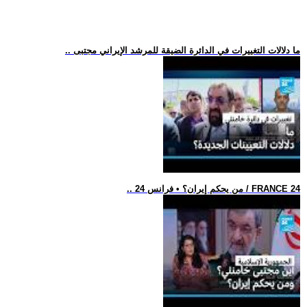
.. ما دلالات التغييرات في الدائرة الضيقة للمرشد الإيراني مجتبى
.. من يحكم إيران؟ • فرانس 24 / FRANCE 24