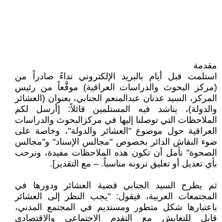
مقدمة
استلمت قبل أيام بالبريد الإلكتروني نداءً صادراً من
(مركز البحوث والدراسات العراقية) موقَّعاً من رئيس
المركز، السيد عدنان عبدالمنعم الجنابي، بعنوان (العشائر
والدولة)، يناشد فيه المستلمين قائلاً: [أرسل لكم
الملاحظات التي توصلنا إليها في مركزالبحوث والدراسات
العراقية حول موضوع "العشائر والدولة"، وخاصة على
ضوء النقاش الدائر بخصوص "مجالس الإسناد" و"مجالس
الصحوة" نأمل أن تكون هذه الملاحظات مفيدة، ونرحب
بأي تعديل أو تعليق ترونه مناسباً. – مع التقدير].
ثم يطرح السيد الجنابي قضية العشائر ودورها في
المجتمعات العربية، فيقول: "يجب النظر إلى العشائر
باعتبارها شكل متطور ومستديم في المجتمع المدني،
قابل للتعايش مع التقدم الاجتماعي والاقتصادي