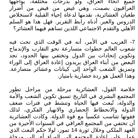
جميع أنحاء العراق، ولو بدرجات مختلفة، يواجهها
العراقيون بصمت، وهي غيض من فيض من أضرار
طغيان العشائرية، نقدمها لدعاة إحياء القبلية لاسنخلاص
الدروس والعبر. أدناه رابط التقرير. فهل هذا هو السلم
الأهلي والتقدم الاجتماعي اللذين تساهم فيهما العشائر؟
7- الغريب في الأمر، أنه في الوقت الذي تحث فيه
شعوب العالم خطوات متسارعة نحو التقارب والإندماح
وتكوين إتحادات بين الدول وتختفي بينها الحدود، نجد
البعض من أبناء العراق يريدون إعادة العراق إلى الوراء
وتمزيق الشعب الواحد إلى كينانات وعشائر متصارعة.
وهذا العمل هو ردة حضارية بامتياز.
خلاصة القول، العشائرية مرحلة من مراحل تطور
المجتمع البشري في التاريخ تسبق تكوين الشعب والأمة
والدولة، تُبعث فيها الحياة وتنشط في فترات ضعف
الدولة والانحطاط الحضاري والانهيار الفكري، لذلك
فقوتها تتناسب عكسياً مع قوة الدولة. وكادت العشائرية
أن تختفي من المجتمع العراقي في السنوات الأخيرة من
العهد الملكي وخلال ثورة 14 تموز، لولا حكم البعث الذي
عمل على إعادة المجتمع إلى الوراء أي إلى مرحلة