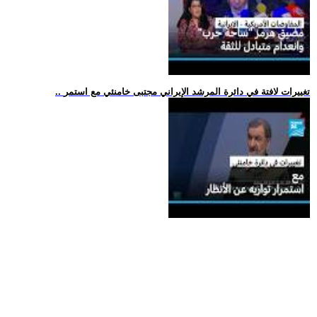
.. تغييرات لافتة في دائرة المرشد الإيراني مجتبى خامنئي مع استمر