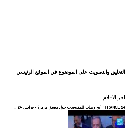
التعليق والتصويت على الموضوع في الموقع الرئيسي
اخر الافلام
.. أين وصلت المفاوضات حول مضيق هرمز؟ • فرانس 24 / FRANCE 24