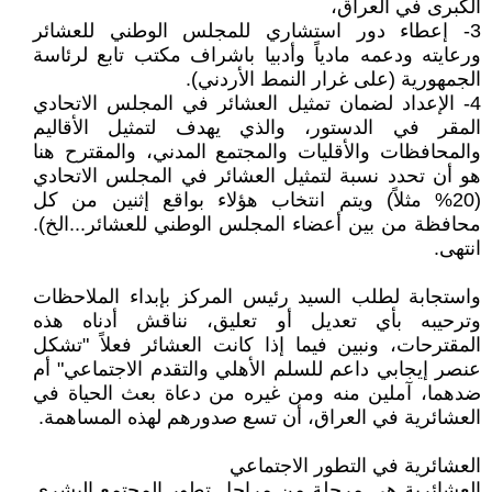
الكبرى في العراق،
3- إعطاء دور استشاري للمجلس الوطني للعشائر
ورعايته ودعمه مادياً وأدبيا باشراف مكتب تابع لرئاسة
الجمهورية (على غرار النمط الأردني).
4- الإعداد لضمان تمثيل العشائر في المجلس الاتحادي
المقر في الدستور، والذي يهدف لتمثيل الأقاليم
والمحافظات والأقليات والمجتمع المدني، والمقترح هنا
هو أن تحدد نسبة لتمثيل العشائر في المجلس الاتحادي
(20% مثلاً) ويتم انتخاب هؤلاء بواقع إثنين من كل
محافظة من بين أعضاء المجلس الوطني للعشائر...الخ).
انتهى.
واستجابة لطلب السيد رئيس المركز بإبداء الملاحظات
وترحيبه بأي تعديل أو تعليق، نناقش أدناه هذه
المقترحات، ونبين فيما إذا كانت العشائر فعلاً "تشكل
عنصر إيجابي داعم للسلم الأهلي والتقدم الاجتماعي" أم
ضدهما، آملين منه ومن غيره من دعاة بعث الحياة في
العشائرية في العراق، أن تسع صدورهم لهذه المساهمة.
العشائرية في التطور الاجتماعي
العشائرية هي مرحلة من مراحل تطور المجتمع البشري