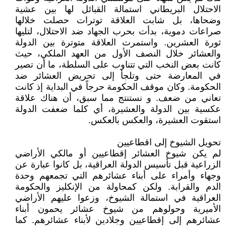
الاحتلال البريطاني استمالة القبائل لها بين عشية
وضحاها، بل شابت العلاقة توترات حصلت خلالها
صراعات دموية، بدأت بحرب الجهاد ضد الاحتلال، لتليها
ثورة العشرين. واستمرت العلاقة متوترة بين الدولة
والعشائر خلال النصف الأول من العهد الملكي، حيث
كانت بعض النخب التي تتناوب على السلطة، ما أن تصير
في المعارضة حتى وتلجأ إلى تحريض العشائر ضد
الحكومة. وكان موقف الحكومة حرجاً في البداية إذ كانت
تعاني من ضعف. و نستنتج مما سبق، أن هناك علاقة
عكسية بين الدولة والعشيرة، أي كلما ضعفت الدولة
استقوت العشيرة، والعكس بالعكس.
تحويل الشيوخ إلى اقطاعيين
لم يكن شيوخ العشائر إقطاعيين أو مالكي الأراضي
الزراعية قبل تأسيس الدولة العراقية، بل كانوا عبارة عن
وجهاء وأمراء على أبناء عشائرهم التي تجمعهم وحدة
الدم والقرابة. ولكن كمحاولة من الإنكليز والحكومة
العراقية في استمالة الشيوخ، وزعوا عليهم الأراضي
الأميرية وحولوهم من شيوخ عشائر يحمون أبناء
عشائرهم إلى إقطاعيين وجلادين لأبناء عشائرهم. كما