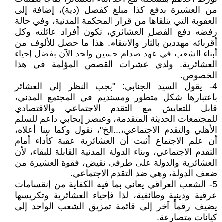
من العشيرة بدفع كذا مبلغ كفصل (دية)، إضافة إلى
العقوبة التي يتلقاها من قرار المحكمة المدنية، وفي حالة
رفضه دفع الفصل العشائري، تكون أفراد عائلته وكل
أقربائه مهددين بالثأر والانتقام. هذا ما حصل للألوف من
أبناء الشعب في عهد صدام حسين ولحد الآن بفضل إحياء
العشائرية. ولدي عشرات القصص المؤلمة في هذا
الخصوص.
4- يقول السيد الجنابي: "يجب النظر إلى العشائر
باعتبارها شكل متطور ومستديم في المجتمع المدني،
قابل للتعايش مع التقدم الاجتماعي والاقتصادي
للمجتمعات الحديثة المتقدمة، وعنصر إيجابي داعم للسلم
الأهلي والتقدم الاجتماعي،...الخ"، نقول وكما بينا أعلاه،
أن علم الاجتماع أثبت أن العشائرية عقبة كأداء أمام
التقدم الاجتماعي، وبناء الدولة المدنية القابلة للبقاء، لأن
العشائرية والدولة على طرفي نقيض، فقوة العشيرة من
ضعف الدولة، وهي ضد التقدم الاجتماعي.
5- الشعب العراقي يعاني بما فيه الكفاية من إنقسامات
عرقية ودينية وطائفية، لذا فإحياء العشائرية وتكريسها
يضيف رقماً آخر إلى قائمة تمزيق الشعب الواحد إلى
كيانات متصارعة.