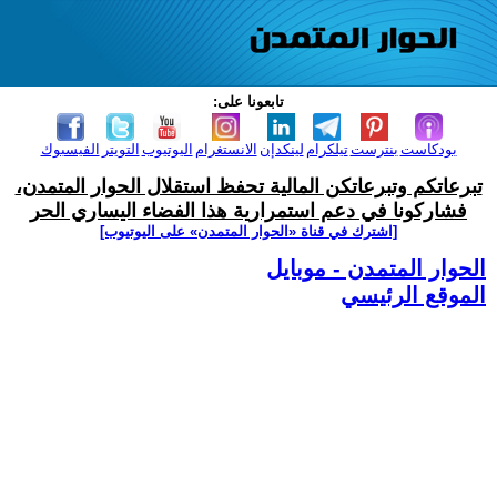
تابعونا على:
بودكاست
بنترست
تيلكرام
لينكدإن
الانستغرام
اليوتيوب
التويتر
الفيسبوك
تبرعاتكم وتبرعاتكن المالية تحفظ استقلال الحوار المتمدن،
فشاركونا في دعم استمرارية هذا الفضاء اليساري الحر
[اشترك في قناة ‫«الحوار المتمدن» على اليوتيوب]
الحوار المتمدن - موبايل
الموقع الرئيسي