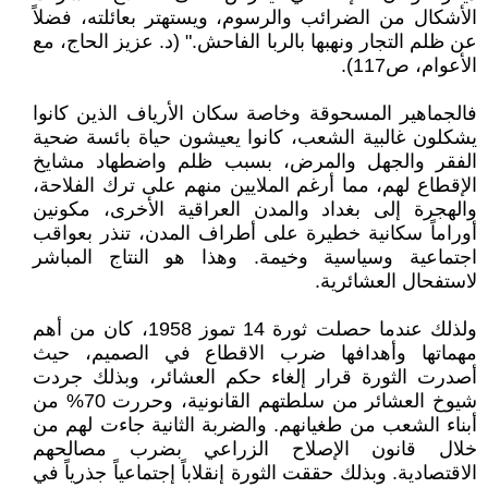
الأشكال من الضرائب والرسوم، ويستهتر بعائلته، فضلاً
عن ظلم التجار ونهبها بالربا الفاحش." (د. عزيز الحاج، مع
الأعوام، ص117).
فالجماهير المسحوقة وخاصة سكان الأرياف الذين كانوا
يشكلون غالبية الشعب، كانوا يعيشون حياة بائسة ضحية
الفقر والجهل والمرض، بسبب ظلم واضطهاد مشايخ
الإقطاع لهم، مما أرغم الملايين منهم على ترك الفلاحة،
والهجرة إلى بغداد والمدن العراقية الأخرى، مكونين
أوراماً سكانية خطيرة على أطراف المدن، تنذر بعواقب
اجتماعية وسياسية وخيمة. وهذا هو النتاج المباشر
لاستفحال العشائرية.
ولذلك عندما حصلت ثورة 14 تموز 1958، كان من أهم
مهماتها وأهدافها ضرب الاقطاع في الصميم، حيث
أصدرت الثورة قرار إلغاء حكم العشائر، وبذلك جردت
شيوخ العشائر من سلطتهم القانونية، وحررت 70% من
أبناء الشعب من طغيانهم. والضربة الثانية جاءت لهم من
خلال قانون الإصلاح الزراعي بضرب مصالحهم
الاقتصادية. وبذلك حققت الثورة إنقلاباً إجتماعياً جذرياً في