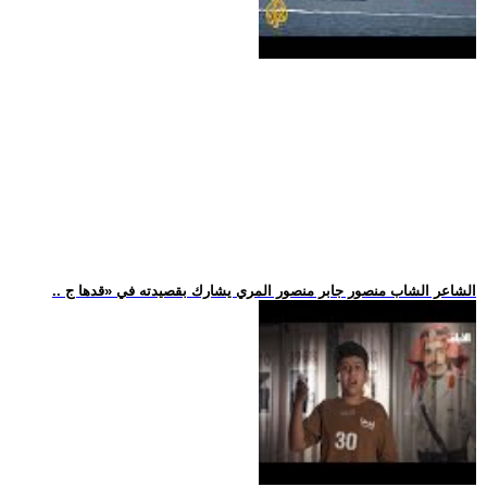
.. الشاعر الشاب منصور جابر منصور المري يشارك بقصيدته في «قدها ج