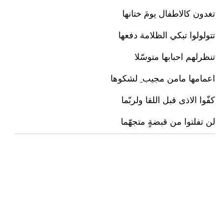
تغدون كالاطفال يومَ ختانها
تتولولوا تبكي الظلامة دفعها
تنظرلهم احبابها متوسّلا
اعمامها مامن مجيب ِ لشكوها
كفّوا الاذى قبل اللقا ولربّما
لن تفلتوا من قبضةٍ متجهّما