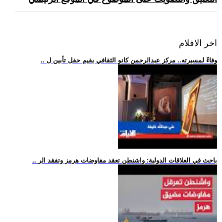
اخر الافلام
.. وفاءً لمسيرته.. مركز عبدالرحمن كانو الثقافي يقيم حفل تأبين ل
.. باحث في العلاقات الدولية: واشنطن تعقد مفاوضات هرمز وتفقد الر