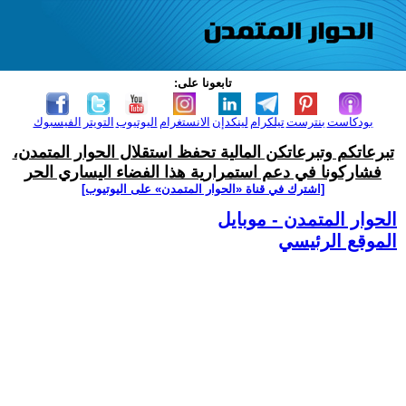
تابعونا على:
بودكاست
بنترست
تيلكرام
لينكدإن
الانستغرام
اليوتيوب
التويتر
الفيسبوك
تبرعاتكم وتبرعاتكن المالية تحفظ استقلال الحوار المتمدن،
فشاركونا في دعم استمرارية هذا الفضاء اليساري الحر
[اشترك في قناة ‫«الحوار المتمدن» على اليوتيوب]
الحوار المتمدن - موبايل
الموقع الرئيسي