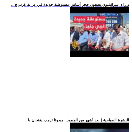
.. وزراء إسرائيليون يضعون حجر أساس مستوطنة جديدة في عرابة غرب ج
.. النشرة الصباحية | بعد أشهر من الجمود.. مبعوثا ترمب يفتحان با