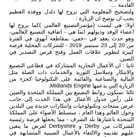
القادمة ....
ولتصحيح المعلومة التي يروج لها دلدل ووفده العظيم
يجب ان نوضح ان الزيارة :
اولا: هي ليست (مؤتمرالتصنيع العالمي )كما يروج لها
اعضاء الوفد وذيولهم انما هي - اتفاقية التصنيع العالمي-
وهو حدث يعقد في –خفي- بمقاطعة آنهوي في الفترة
من 20 إلى 23 سبتمبر 2019 - للشركات المحلية فرصة
كبيرة لتطوير علاقات العمل وفتح فرص التصدير في
الصين.
ثانيا : ان الأعمال التجارية المشاركة في قطاعي التصنيع
والابتكار وسلاسل التوريد والخدمات ذات الصلة مثل
المالية والصناعية والقائمة على التكنولوجيا كجزء من
الزيارة التي يدعمها Midlands Engine.
ثالثا :ستكون روابط التصنيع بين المملكة المتحدة والصين
على رأس جدول الأعمال في هذا الحدث إلى جانب
عرض منتجات وتكنولوجيات وابتكارات جديدة بين البلدين
وحول العالم.وهذا العام ، ستسلط الأضواء على المملكة
المتحدة باعتبارها بلد الشرف - مما يجعلها فرصة رئيسية
للشركات من Derby و Derbyshire لعرض ما يتعين
عليهم تقديمه والالتقاء بالأعمال الصينية المتشابهة في