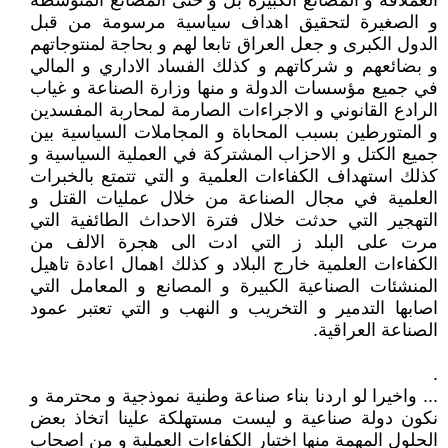
العملاقة و المصانع الكبيرة بل و حتى المصانع المتوسطة
و الصغيرة لتحقيق اهداف سياسية مرسومة من قبل
الدول الكبرى و جعل العراق تابعا لهم و بحاجة لمنتوجاتهم
و بضائعهم و شركاتهم و كذلك الفساد الاداري و المالي
في جميع مؤسسات الدولة و منها وزارة الصناعة و غياب
الرادع القانوني و الاجراءات الصارمة لمحاربة المفسدين
و المتورطين بسبب المحاباة و المجاملات السياسية بين
جميع الكتل و الاحزاب المشتركة في العملية السياسية و
كذلك استهداف الكفاءات العلمية و التي تتمتع بالخبرات
العلمية في مجال الصناعة من خلال عمليات القتل و
التهجير التي حدثت خلال فترة الاحداث الطائفية التي
مرت على البلد ز التي ادت الى هجرة الالف من
الكفاءات العلمية خارج البلاد و كذلك اهمال اعادة تاهيل
المنشئات الصناعية الكبيرة و المصانع و المعامل التي
اصابها التدمير و التخريب و النهب و التي تعتبر عمود
الصناعة العراقية.
.
... واخيرا لو اردنا بناء صناعة وطنية نموذجية و محترمة و
نكون دولة صناعية و ليست مستهلكة علينا اتخاذ بعض
الحلول المهمة منها اختيار الكفاءات العملية و من اصحاب