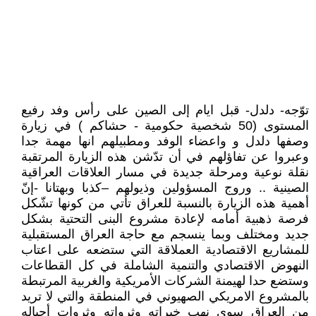
توّجه- دلدل- قبل ايام إلى الصين على رأس وفد رفيع
المستوى (50 شخصية حكومية - حشاكم ) في زيارة
وصفها دلدل و واعضاء الوفد ومطبيلهم انها مهمة جدا
وعبروا عن تفاؤلهم في أن تدّشن هذه الزيارة المرتقبة
نقلة نوعية ومرحلة جديدة في مسار العلاقات العراقية
الصينية .. وروج المسؤولين وذيولهم –كذبا وبهتانا -إنّ
أهمية هذه الزيارة بالنسبة للعراق تأتي من كونها تشّكل
فرصة ذهبية أمامه لإعادة مشروع البنى التحتية بشكل
جديد ومختلف وبما ينسجم مع حاجة العراق المستقبلية
للمشاريع الاقتصادية العملاقة التي ستضعه على اعتاب
النهوض الاقتصادي والتنمية الشاملة في كل القطاعات
وستضع حدا لهيمنة الشركات الأمريكية والغربية المرتبطة
بالمشروع الامريكي الصهيوني في المنطقة والتي لا تريد
من العراق سوى نهب خيراته وثرواته وثروات أجياله