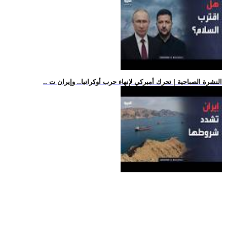
.. النشرة الصباحية | تحرك أميركي لإنهاء حرب أوكرانيا.. وإيران ت