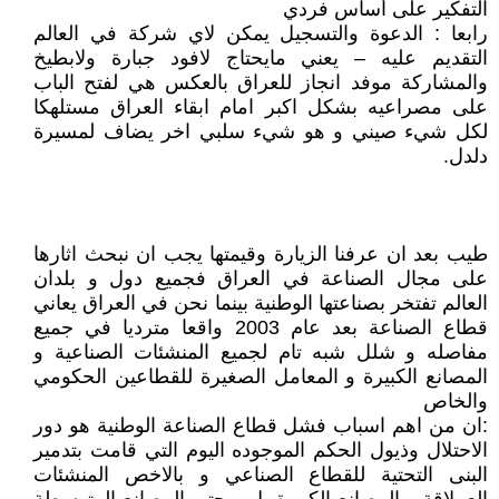
التفكير على أساس فردي
رابعا : الدعوة والتسجيل يمكن لاي شركة في العالم
التقديم عليه – يعني مايحتاج لافود جبارة ولابطيخ
والمشاركة موفد انجاز للعراق بالعكس هي لفتح الباب
على مصراعيه بشكل اكبر امام ابقاء العراق مستلهكا
لكل شيء صيني و هو شيء سلبي اخر يضاف لمسيرة
دلدل.
طيب بعد ان عرفنا الزيارة وقيمتها يجب ان نبحث اثارها
على مجال الصناعة في العراق فجميع دول و بلدان
العالم تفتخر بصناعتها الوطنية بينما نحن في العراق يعاني
قطاع الصناعة بعد عام 2003 واقعا مترديا في جميع
مفاصله و شلل شبه تام لجميع المنشئات الصناعية و
المصانع الكبيرة و المعامل الصغيرة للقطاعين الحكومي
والخاص
:ان من اهم اسباب فشل قطاع الصناعة الوطنية هو دور
الاحتلال وذيول الحكم الموجوده اليوم التي قامت بتدمير
البنى التحتية للقطاع الصناعي و بالاخص المنشئات