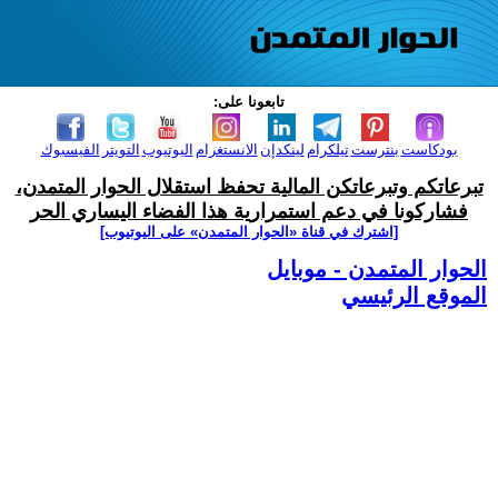
تابعونا على:
بودكاست
بنترست
تيلكرام
لينكدإن
الانستغرام
اليوتيوب
التويتر
الفيسبوك
تبرعاتكم وتبرعاتكن المالية تحفظ استقلال الحوار المتمدن،
فشاركونا في دعم استمرارية هذا الفضاء اليساري الحر
[اشترك في قناة ‫«الحوار المتمدن» على اليوتيوب]
الحوار المتمدن - موبايل
الموقع الرئيسي