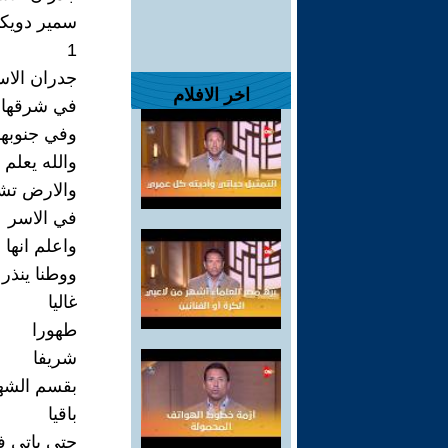
سمير دويك
1
جدران الاس
اخر الافلام
في شرقها غ
وفي جنوبها
والله يعلم 
والارض تشه
في الاسر
واعلم انها 
ووطنا ينذر
غاليا
طهورا
شريفا
بقسم الشه
باقيا
حتى ياتي ف