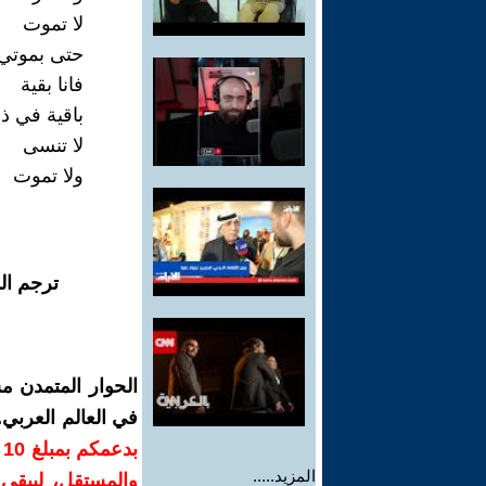
لا تموت
حتى بموتي
فانا بقية
باقية في ذ
لا تنسى
ولا تموت
ترجم ال
الحوار المتمدن م
في العالم العربي
ب
المزيد.....
والمستقل، ليبقى ص