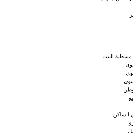
ر
 مسطبة البيت
وى
وى
سوى
طن
ع
الساكن
ي
قل