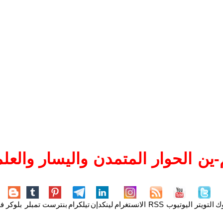
ين الحوار المتمدن واليسار والعلم
وك
التويتر
اليوتيوب
RSS
الانستغرام
لينكدإن
تيلكرام
بنترست
تمبلر
بلوكر
فل