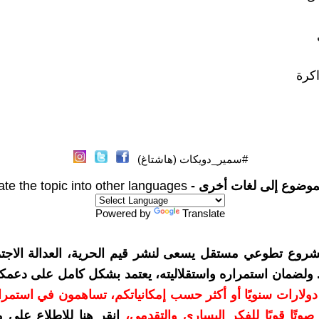
اكرة
#سمير_دويكات (هاشتاغ)
موضوع إلى لغات أخرى -
ate the topic into other languages
Powered by
Translate
شروع تطوعي مستقل يسعى لنشر قيم الحرية، العدالة الاجتم
. ولضمان استمراره واستقلاليته، يعتمد بشكل كامل على دعمك
دعمكم بمبلغ 10 دولارات سنويًا أو أكثر حسب إمكانياتكم، تساهمون في استم
وتًا قويًا للفكر اليساري والتقدمي
،
انقر هنا للاطلاع على 