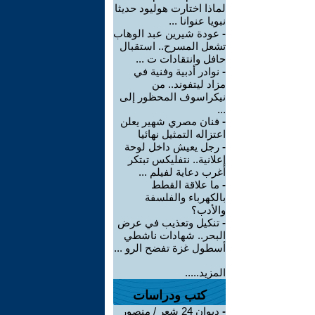
لماذا اختارت هوليود حديثا
نبويا عنوانا ...
-
عودة شيرين عبد الوهاب
تشعل المسرح.. استقبال
حافل وانتقادات ت ...
-
نوادر أدبية وفنية في
مزاد ليتفوند.. من
نيكراسوف المحظور إلى
...
-
فنان مصري شهير يعلن
اعتزاله التمثيل نهائيا
-
رجل يعيش داخل لوحة
إعلانية.. نتفليكس تبتكر
أغرب دعاية لفيلم ...
-
ما علاقة القطط
بالكهرباء والفلسفة
والأدب؟
-
تنكيل وتعذيب في عرض
البحر.. شهادات ناشطي
أسطول غزة تفضح الرو ...
المزيد.....
كتب ودراسات
-
ديوان 24 شعر / منصور