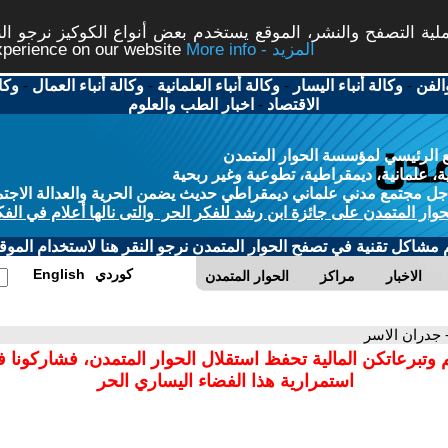
ة التصفح والنشر، الموقع يستخدم بعض أنواع الكوكيز نرجو النق
More info - المزيد
experience on our website
الفن
-
وكالة أنباء اليسار
-
وكالة أنباء العلمانية
-
وكالة أنباء العمال
-
وكا
الاقتصاد
-
اخبار الطب والعلوم
 الرئيسي لمؤسسة الحوار المتمدن
، علمانية، ديمقراطية، تطوعية وغير ربحية
ل مجتمع مدني علماني ديمقراطي حديث يضمن الحرية والعدالة الاجتم
حوار المتمدن على جائزة ابن رشد للفكر الحر والتى نالها أعلام في الفك
م مشاكل تقنية في تصفح الحوار المتمدن نرجو النقر هنا لاستخدام الموقع
كوردي
English
الاخبار
مراكز
الحوار المتمدن
 جدران الاسر
 وتبرعاتكن المالية تحفظ استقلال الحوار المتمدن، فشاركونا 
استمرارية هذا الفضاء اليساري الحر