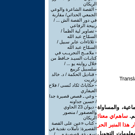
الريكان
-
القصة الشاعرة والوعي
الجمعي الحداثي/ مقاربة
في دور القصة الش ... /
ربيحة الرفاعي
-
تصاوير لية الظمأ /
السمّاح عبد الله
-
ثلاثاءات عابر سبيل /
السمّاح عبد الله
-
ملامــح التجريــب في
كتابـات السيـد حـافظ من
خلال روايته يو ... /
سلسبيل كريبع
-
قناديل الحكمة / د. خالد
Transl
زغريت
-
حكاياتْ تَكاد تُنسى / فلاح
العيفاري
-
وعي ـ قصص قصيرة جدا
/ حسين جداونه
اعية، والمساواة
-
ديوان 23 الحاوي
والعصفور / منصور
م.
ساهم/ي معنا!
الريكان
-
كتاب «عين على القصة
رار هذا المنبر الحر
القصيرة: تأملات نقدية في
معلومات التحويل
تسع رؤى قصصية م ... /