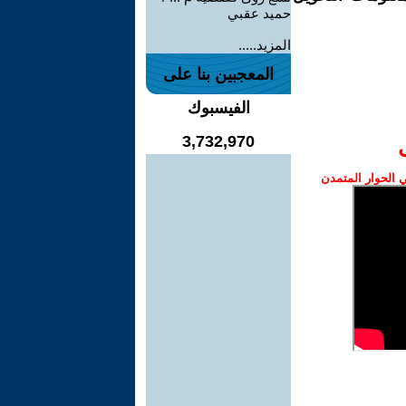
حميد عقبي
المزيد.....
المعجبين بنا على
الفيسبوك
3,732,970
الحوار المتمدن