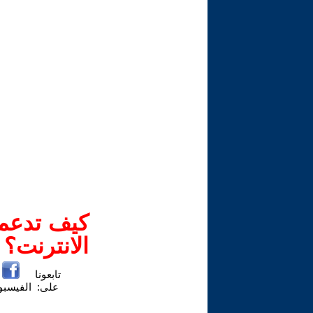
كيف تدعم-
الانترنت؟
تابعونا
على:
الفيسب