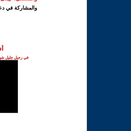
والمشاركة في دع
ا‫
في رحيل جليل شهبا