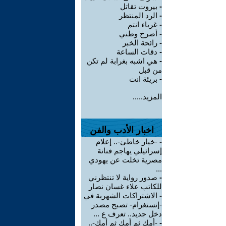
-
بيروت تقاتل
-
الرد المنتظر
-
غرباء انتم
-
أصرخ وطني
-
رائحة الخبر
-
دقات الساعة
-
هي اشبه بغرابة لم تكن
من قبل
-
بريئة انت
المزيد.....
اخبار الأدب والفن
-
-خيار خاطئ-.. إعلام
إسرائيلي يهاجم فنانة
مصرية تخلت عن يهودي
...
-
صدور رواية لا تنتظرني
للكاتب علاء غسان نصار
-
الاشتراكات الشهرية في
-إنستغرام- تصبح مصدر
دخل جديد.. تعرف ع ...
-
-أمك ثم أمك ثم أمك-..