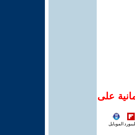
انية على
يبورد
الموبايل