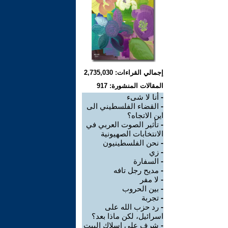
إجمالي القراءات: 2,735,030
المقالات المنشورة: 917
-
أنا لا شىء
-
القضاء الفلسطيني الى
اين الاتجاه؟
-
تأثير الصوت العربي في
الانتخابات الصهيونية
-
نحن الفلسطينيون
-
زي
-
السفارة
-
مديح رجل تافه
-
لا مفر
-
بين الحروب
-
تجربة
-
رد حزب الله على
اسرائيل، لكن ماذا بعد؟
-
شرف على اسلاك البيت