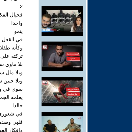
2
فخيال الفك
واحدا
ينمو
في القعل
وكأنه طفلا
تركته على
بلا ماوى س
وبلا مال س
وبلا حنين 
سوى في و
يعلمه الجمي
خالدا
في شعوري 
قلبي وصدر
وافكار الع