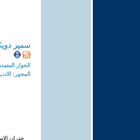
سمير دوي
الحوار المتمدن-العدد: 6358 - 19
المحور: الادب
جدران الاس