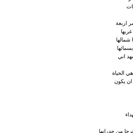
ات
ر اربعة
ربها
 شمالها
بسمائها
د اني
هي الحياة
 ان يكون
داء
رحا من جدرانها