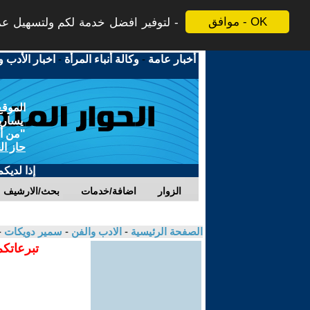
موافق - OK
لتوفير افضل خدمة لكم ولتسهيل عملي
أخبار عامة
-
وكالة أنباء المرأة
-
اخبار الأدب و
الموقع
يسارية
"من أج
حاز ال
إذا لديك
الزوار
اضافة/خدمات
بحث/الارشيف
الصفحة الرئيسية
-
الادب والفن
-
سمير دويكات
-
تبرعاتكم