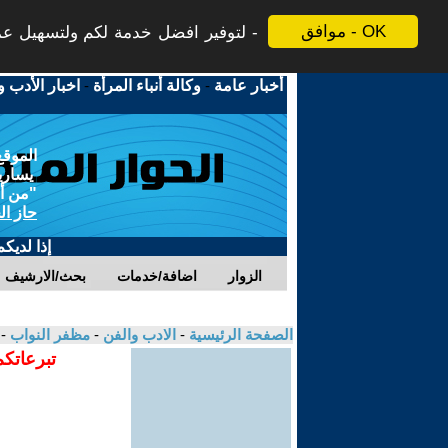
موافق - OK
لتوفير افضل خدمة لكم ولتسهيل عملي
أخبار عامة
-
وكالة أنباء المرأة
-
اخبار الأدب و
الموقع
يسارية
"من أج
حاز ال
إذا لديك
الزوار
اضافة/خدمات
بحث/الارشيف
الصفحة الرئيسية
-
الادب والفن
-
مظفر النواب
-
تبرعاتكم