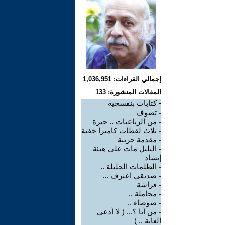
إجمالي القراءات: 1,036,951
المقالات المنشورة: 133
-
كتابات بنفسجية
-
تصوف
-
من الرباعيات .. حيرة
-
ثلاث لقطات كاميرا خفية
-
مقدمة حزينة
-
البلبل مات على هيئة
إنشاد
-
الظلمات الجليلة ..
-
صديقي اعترف ...
-
فراشة
-
مجاملة ..
-
ضوضاء ..
-
من أنا ؟... ( لا أدعي
الغابة .. )