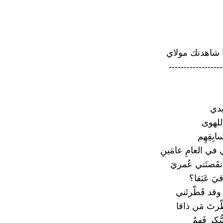
 شاهدتك مولاي
------------------
يدي
 للهوى
بِقِهِم
ي في العامِ عامَينِ
نقَصتَني عُمريَ
يَ عَبَقا؟
وقد قَطّرتَني
ّرتَ مَن ذاقا
رِ فَهمٌ