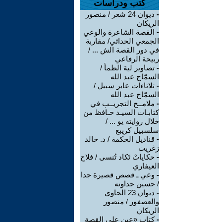
كتب ودراسات
-
ديوان 24 شعر / منصور
الريكان
-
القصة الشاعرة والوعي
الجمعي الحداثي/ مقاربة
في دور القصة الش ... /
ربيحة الرفاعي
-
تصاوير لية الظمأ /
السمّاح عبد الله
-
ثلاثاءات عابر سبيل /
السمّاح عبد الله
-
ملامــح التجريــب في
كتابـات السيـد حـافظ من
خلال روايته يو ... /
سلسبيل كريبع
-
قناديل الحكمة / د. خالد
زغريت
-
حكاياتْ تَكاد تُنسى / فلاح
العيفاري
-
وعي ـ قصص قصيرة جدا
/ حسين جداونه
-
ديوان 23 الحاوي
والعصفور / منصور
الريكان
-
كتاب «عين على القصة