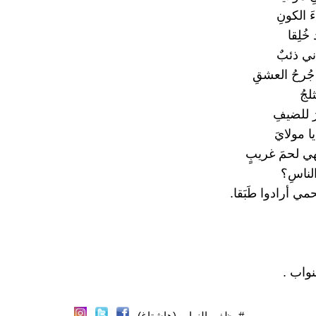
َ الكونِ
 خُلِقا
َني ذئبٌ
جُرحُ العشقِ
لجُ
رَ للضيفِ
يا مولايَ
ي لحمَ غريبٍ
الناسِ؟
مي أرادوا طَبَقا.
نواب .
#مظفر_النواب (هاشتاغ)