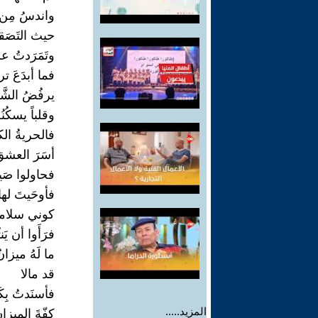
واندسُ مِن 
حيث التَصَق
وتَمَرَدتُ ع
فما أبدَعَ ت
يرفُضُ الشَّت
وقلباً يسكُنُهُ
فالحريةُ الك
أسَرَ العشقَ
فحاولوا صَيدي
فأوحَيتَ لها
كوني سلاماً
فرَأَوا أن يَن
ما لَهُ ميزان
قد مالا
فأسنَدتُ بِ
المزيد.....
كفّةَ الميزان