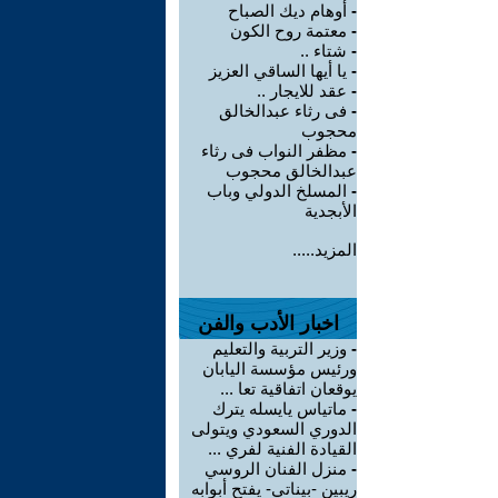
-
أوهام ديك الصباح
-
معتمة روح الكون
-
شتاء ..
-
يا أيها الساقي العزيز
-
عقد للايجار ..
-
فى رثاء عبدالخالق
محجوب
-
مظفر النواب فى رثاء
عبدالخالق محجوب
-
المسلخ الدولي وباب
الأبجدية
المزيد.....
اخبار الأدب والفن
-
وزير التربية والتعليم
ورئيس مؤسسة اليابان
يوقعان اتفاقية تعا ...
-
ماتياس يايسله يترك
الدوري السعودي ويتولى
القيادة الفنية لفري ...
-
منزل الفنان الروسي
ريبين -بيناتي- يفتح أبوابه