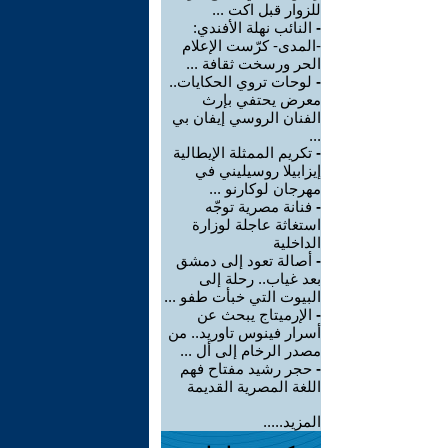
للزوار قبل اكت ...
-
النائب نهلة الأفندي:
-المدى- كرّست الإعلام
الحر ورسخت ثقافة ...
-
لوحات تروي الحكايات..
معرض يحتفي بإرث
الفنان الروسي إيفان بي
...
-
تكريم الممثلة الإيطالية
إيزابيلا روسيليني في
مهرجان لوكارنو ...
-
فنانة مصرية توجّه
استغاثة عاجلة لوزارة
الداخلية
-
أصالة تعود إلى دمشق
بعد غياب.. رحلة إلى
البيوت التي خبأت طفو ...
-
الإرميتاج يبحث عن
أسرار فينوس تاوريد.. من
مصدر الرخام إلى أل ...
-
حجر رشيد مفتاح فهم
اللغة المصرية القديمة
المزيد.....