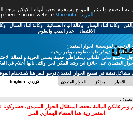
ة التصفح والنشر، الموقع يستخدم بعض أنواع الكوكيز نرجو النق
More info - المزيد
experience on our website
الفن
-
وكالة أنباء اليسار
-
وكالة أنباء العلمانية
-
وكالة أنباء العمال
-
وكا
الاقتصاد
-
اخبار الطب والعلوم
 الرئيسي لمؤسسة الحوار المتمدن
، علمانية، ديمقراطية، تطوعية وغير ربحية
ل مجتمع مدني علماني ديمقراطي حديث يضمن الحرية والعدالة الاجتم
حوار المتمدن على جائزة ابن رشد للفكر الحر والتى نالها أعلام في الفك
م مشاكل تقنية في تصفح الحوار المتمدن نرجو النقر هنا لاستخدام الموقع
كوردي
English
الاخبار
مراكز
الحوار المتمدن
 تصوف ..
 وتبرعاتكن المالية تحفظ استقلال الحوار المتمدن، فشاركونا 
استمرارية هذا الفضاء اليساري الحر