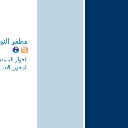
مظفر النو
الحوار المتمدن-العدد: 6358 - 19
المحور: الادب