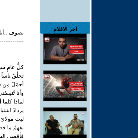
اخر الافلام
تصوف ..أنا
-------------
كلُّ عامٍ س
تخلُقُ ناساً
أجمَلَ مِن سا
وأنا تُنقِصُن
لماذا كلما أ
يزدادُ اشتياق
ليتَ مولايَ 
يفهمُ ما قط
فأقصى السُّك