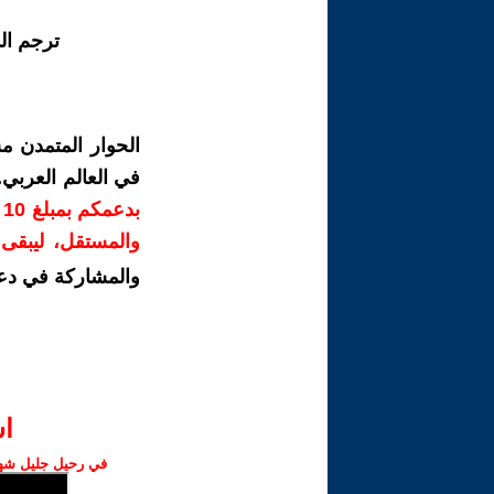
ترجم ال
الحوار المتمدن م
في العالم العربي
ب
والمستقل، ليبقى ص
والمشاركة في دع
ا‫
في رحيل جليل شهبا