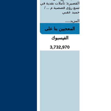
القصيرة: تأملات نقدية في
تسع رؤى قصصية م ... /
حميد عقبي
المزيد.....
المعجبين بنا على
الفيسبوك
3,732,970