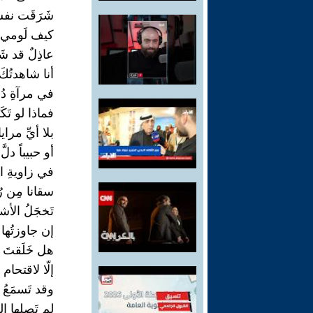
شَرَقَت نف
كيف لَومي آ
عاذِلٌ قد شَ
أنا شاهدتُكَ
في مرآةِ دُن
فماذا لو تَكَ
بلا أيِّ مرايا
أو حبيباً دلَّ
في زاويةِ ال
سقانا مِن رُ
تَخجَلُ الأشي
إن جاوزتُها 
هل خَلَقتَ 
إلّا لاقتحام 
وقد تَسمَعُ 
لم تَصلها ا