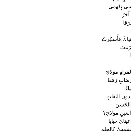
سي بِفَهمي
خَرٌ
رَقا
ياكَ فأُسكِرتُ
رّمتَ
مرآةِ مولايَ
ضابٍ رَمَقا
اءُ
دون التِفاتٍ
الحُسنَ
العينِ مولايَ؟
عينايَ خبايا
لشمسُ كالحلمِ