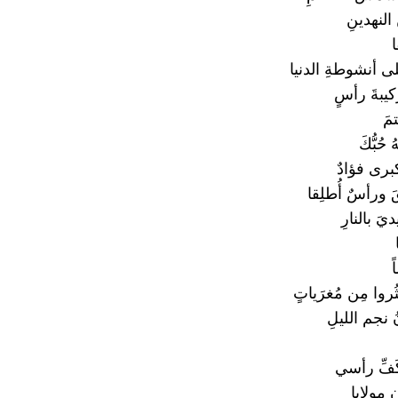
النهدينِ
ا
لى أنشوطةِ الدنيا
ركيبةَ رأسٍ
مَ
 حُبُّكَ
برى فؤادٌ
 ورأسٌ أُطلِقا
َ بالنارِ
ثُروا مِن مُغرَياتٍ
ُ نجم الليلِ
كَفِّ رأسي
ِ مولايا