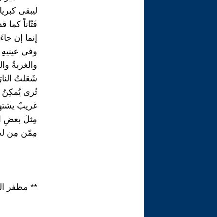
ليبقى كبرياء
فَتّاناً كما قد
إنما إن جاء
وفي عينيهِ 
والغربةُ والث
شَعَلتُ النا
تُرى يُمكِنُ 
غريبٌ يشته
مِثلَ بعضِ 
مِمّن مِن لح
** مظفر ال