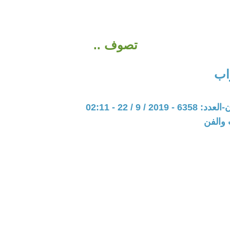
تصوف ..
اب
20 / 9 / 22 - 02:11
 والفن