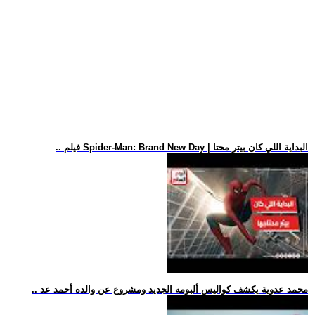
.. فيلم Spider-Man: Brand New Day | البداية اللي كان بيتر محتا
.. محمد عدوية يكشف كواليس ألبومه الجديد ومشروع عن والده أحمد عد