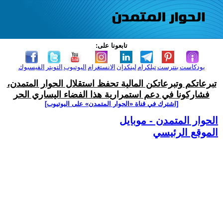
تابعونا على:
بودكاست
بنترست
تيلكرام
لينكدإن
الانستغرام
اليوتيوب
التويتر
الفيسبوك
تبرعاتكم وتبرعاتكن المالية تحفظ استقلال الحوار المتمدن،
فشاركونا في دعم استمرارية هذا الفضاء اليساري الحر
[اشترك في قناة ‫«الحوار المتمدن» على اليوتيوب]
الحوار المتمدن - موبايل
الموقع الرئيسي