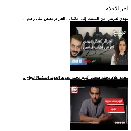
اخر الافلام
.. مهدي لعريبي: من السينما إلى -مافيا-... الجزائر تقبض على زعيم
.. محمد علام وهيثم سعيد: ألبوم محمد عدوية الجديد استكمالا لنجاح