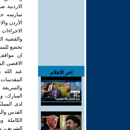
الاردنية ض
تمارسه حك
الأردن وال
الاجراءات
والقضية ال
تخضع للمسا
ان مواقف 
الاقصى الم
عبد الله 
اخر الافلام
المقدسات 
والسريعة و
المبارك، و
لدى المملك
القدس والم
الكاملة و
الشريف، ول