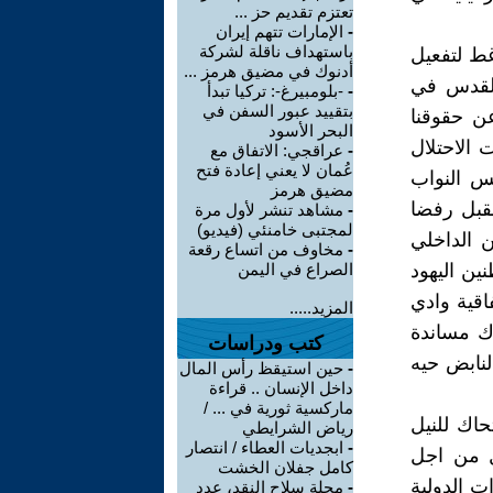
تعتزم تقديم حز ...
-
الإمارات تتهم إيران
باستهداف ناقلة لشركة
غط لتفعيل
أدنوك في مضيق هرمز ...
للقدس في
-
-بلومبيرغ-: تركيا تبدأ
بتقييد عبور السفن في
عن حقوقنا
البحر الأسود
 الاحتلال
-
عراقجي: الاتفاق مع
عُمان لا يعني إعادة فتح
س النواب
مضيق هرمز
قبل رفضا
-
مشاهد تنشر لأول مرة
لمجتبى خامنئي (فيديو)
 الداخلي
-
مخاوف من اتساع رقعة
ين اليهود
الصراع في اليمن
اقية وادي
المزيد.....
ك مساندة
كتب ودراسات
لنابض حيه
-
حين استيقظ رأس المال
داخل الإنسان .. قراءة
ماركسية ثورية في ... /
حاك للنيل
رياض الشرايطي
-
ابجديات العطاء / انتصار
ل من اجل
كامل جفلان الخشت
ات الدولية
-
مجلة سلاح النقد، عدد