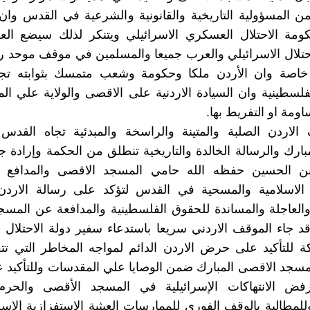
من المسؤولية التاريخية والقانونية والشرعية في القدس وان
ومة الاحتلال العسكري الاسرائيلي ويتنكر لذلك سيضع العل
احتلال الاسرائيلي والعرب جميعا والمسلمين في موقف موحد 
 خاصة وان الأردن ملكا وحكومة وشعب متمسك بثوابته تج
فلسطينية وان السيادة الاردنية على الاقصى والولاية علي ال
ومة او التفريط بها.
الاردن الصلبة والمتينة والراسخة والمبدئية تجاه القدس
بارك والرسالة الخالدة والتاريخية تنطلق من الحكمة وإرادة جل
بن الحسين حفظه الله حامي المسجد الاقصى والمدافع 
الاسلامية والمسحية في القدس لتؤكد على رسالة الاردن
العاجلة والمساندة للحقوق الفلسطينية والمدافعة عن المس
قد جاء الموقف الاردني سريعا باستدعاء سفير دولة الاحتلال ا
ة للتأكيد على حرض الاردن الدائم لمواجه المخاطر التي تت
سجد الاقصى المبارك ضمن الوصايا علي المقدسات وللتأكيد عل
رفض الانتهاكات الإسرائيلية في المسجد الأقصى والحر
لمطالبة بالوقف الفوري للممارسات العبثية الاستفزازية الإسر