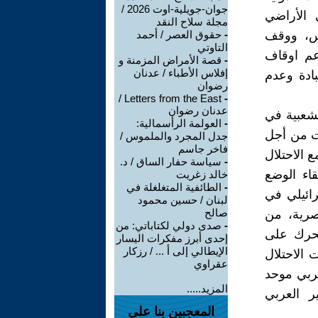
جوان-جويلية-اوت 2026 /
 الأراضي
مجلة سلاح النقد
دس، ووقف
-
حقوق العصر / أحمد
التاوتي
عم اوقاف
-
قصة الأمراض المزمنة و
إفلاس الأطباء / عدنان
ادة وعدم
رضوان
Letters from the East /
-
عدنان رضوان
لشعبية في
-
العولمة الرأسمالية:
ات من أجل
جدل المجرد والملموس /
فاخر جاسم
 الاحتلال
-
سياسة حفار الساق / د.
اء الوضع
خالد زغريت
-
الطائفية المتغلغلة في
رائيلي في
لبنان / حسين محمود
صالح
نصرية، من
-
صدى دولي لكتاباتي: من
تحرك على
إحدى أبرز مفكرات اليسار
الإيطالي إلى أ ... / رزكار
 الاحتلال
عقراوي
ربي موحد
المزيد.....
ر العربي
المعجبين بنا على