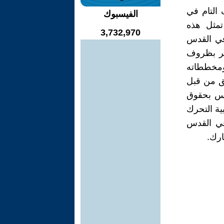
 التام في
الفيسبوك
مثل هذه
3,732,970
في القدس
مر بظروف
ومخططاته
ق من قبل
مس بحقوق
ية التحرك
في القدس
ارك.