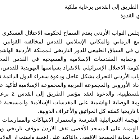
الطريق إلى القدس برعاية ملكية
 القدوة
جلس النواب الأردني بعدم السماح لحكومة الاحتلال العسكري ا
ضع الزماني والمكاني الإسلامي للقدس لمخالفته القوانين 
تي في السياق الطبيعي للدور التاريخي للمملكة الأردنية الهاشم
وحماية المقدسات الإسلامية والمسيحية في القدس المح
مة الاحتلال الإسرائيلي بالانفراد بسياستها التهويدية للقدس، 
اب الأردني التحرك بشكل عاجل ودعوة سفراء الدول الدائمة
حاد الأوروبي والمجموعة العربية والمجموعة الإسلامية لتأكيد 
للقضية الفلسطينية، والدع
ومة الوصاية الهاشمية على المقدسات الإسلامية والمسيحية
ا تاريخيا كفلته كل المواثيق والأعراف الدولية.
جمة الاسرائيلية الشرسة واستمرار الانتهاكات والممارسات ال
الهيمنة على المسجد الأقصى تقف الاردن موقف تاريخي و
ل حماية المسجد الاقصى والتاكيد علي اهمية واستمرار الولاية