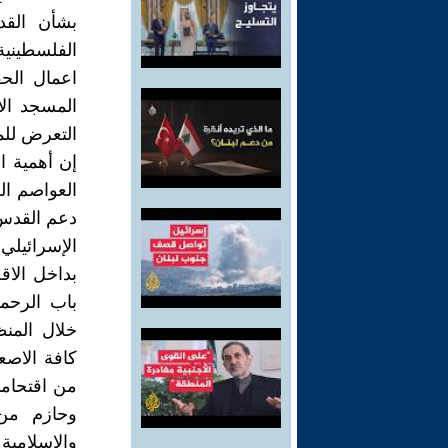
بشأن القد
الفلسطينية
اعمال الحف
المسجد ال
التعرض للم
إن أهمية ا
العواصم ال
دعم القدس 
الإسرائيلي
بداخل الاق
باب الرحمة
خلال المنظ
كافة الاصع
من اقتحام
وحازم من 
والإسلامية