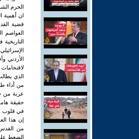
الحرم الشر
ان أهمية ا
قضية القدس
العواصم ال
التاريخية 
الإسرائيلي
الأردني وأ
لاقتحامات 
الذي يطالب
من أداء طق
عربة من خل
حقيقة هامة
في قلوب وو
إن هذا الع
من القدس 
الضغط عليها