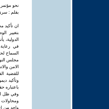
نحو مؤتمر 
بقلم : سري
ان تأكيد م
بتغيير الو
الدولية، يأ
في رعاية 
السماح لحكو
مجلس النو
الامن والات
وتأكيد ديم
باعتباره حق
وفي ظل اله
ومحاولات 
واحد من اج