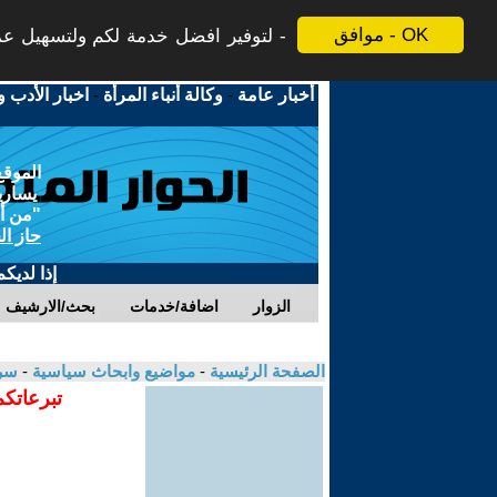
موافق - OK
لتوفير افضل خدمة لكم ولتسهيل عملي
أخبار عامة
-
وكالة أنباء المرأة
-
اخبار الأدب و
الموقع
يسارية
"من أج
حاز ال
إذا لديك
الزوار
اضافة/خدمات
بحث/الارشيف
الصفحة الرئيسية
-
مواضيع وابحاث سياسية
-
سر
تبرعاتكم