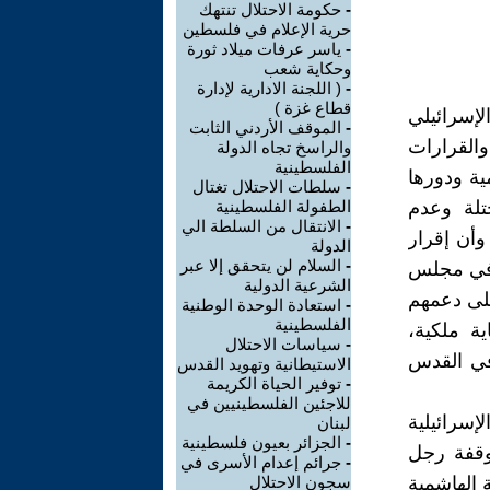
-
حكومة الاحتلال تنتهك
حرية الإعلام في فلسطين
-
ياسر عرفات ميلاد ثورة
وحكاية شعب
-
( اللجنة الادارية لإدارة
قطاع غزة )
لإسرائيلي
-
الموقف الأردني الثابت
والقرارات
والراسخ تجاه الدولة
الفلسطينية
ية ودورها
-
سلطات الاحتلال تغتال
تلة وعدم
الطفولة الفلسطينية
-
الانتقال من السلطة الي
وأن إقرار
الدولة
-
السلام لن يتحقق إلا عبر
 في مجلس
الشرعية الدولية
على دعمهم
-
استعادة الوحدة الوطنية
الفلسطينية
وة لعقد مؤتمر الطريق إلى القدس 2 برعاية ملكية،
-
سياسات الاحتلال
 في القدس
الاستيطانية وتهويد القدس
-
توفير الحياة الكريمة
للاجئين الفلسطينيين في
إسرائيلية
لبنان
-
الجزائر بعيون فلسطينية
وقفة رجل
-
جرائم إعدام الأسرى في
 الهاشمية
سجون الاحتلال