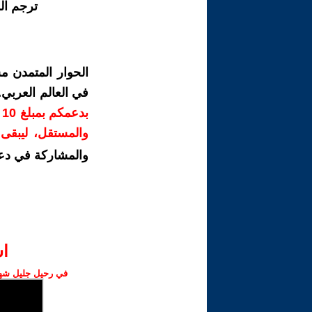
ترجم ال
الحوار المتمدن م
في العالم العربي
ب
والمستقل، ليبقى ص
والمشاركة في دع
ا‫
في رحيل جليل شهبا