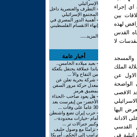
الإسرائيلي
 اي إجراء
-
التطرف والعنصرية داخل
المجتمع الإسرائيلي
اقات بين
-
أهمية الدور المصري في
رافض لهذه
إنهاء الانقسام الفلسطيني
اه القدس
المزيد.....
مقدسات لا
أخبار عامة
 والمسجد
-
بعيد ميلاده الخامس..
الة الملك
باندا عملاقة يحتفل بكعكة
من التفاح والأ ...
الاول عن
-
شركة بحرية تعلن عن
 الواضحة
معدل حركة مرور السفن
بمضيق هرمز
جد الاقصى
-
هل يعود صاحب -الحذاء
لاسرائيلي
الأخضر- من إيفرست بعد
30 عاماً على وفات ...
عرض اليها
-
حرب إيران تضع واشنطن
ى الادانة
أمام -خيارات محدودة-..
وكبير جنرالات تر ...
م القدسي
-
تزامنًا مع وصول حليف
ائيلية في
ترامب إلى الحكم.. أمريكا