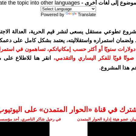
موضوع إلى لغات أخرى -
ate the topic into other languages
Powered by
Translate
شروع تطوعي مستقل يسعى لنشر قيم الحرية، العدالة الاجتم
. ولضمان استمراره واستقلاليته، يعتمد بشكل كامل على دعمك
دعمكم بمبلغ 10 دولارات سنويًا أو أكثر حسب إمكانياتكم، تساهمون في استم
وتًا قويًا للفكر اليساري والتقدمي
،
انقر هنا للاطلاع على 
م هذا المشروع
.
شترك في قناة «الحوار المتمدن» على اليوتيوب
ز، عضو هيئة إدارة الحوار المتمدن
في رحيل شاكر الناصري، أحد مؤسسي 