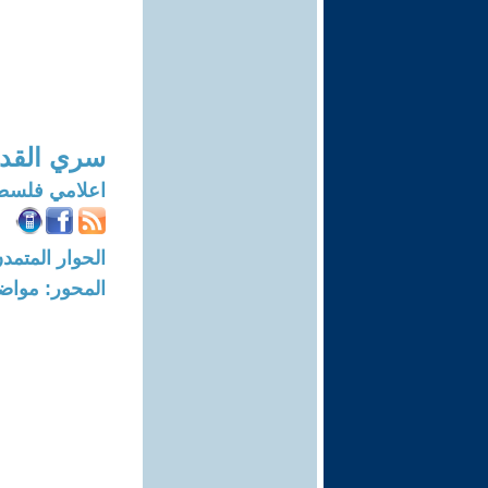
سري القد
اعلامي فلسط
الحوار المتمدن-العدد: 6327 - 19
المحور: مواض