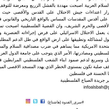
لسلام العربية اصبحت مهددة بالفشل الزريع ومعرضة للتوقف
ر اعتداءات جيش الاحتلال على القدس والأقصى حيث ت
 على أقدس المقدسات المساس بالواقع التاريخي والقانوني 
لأقصى والحرم الشريف، وان القضيةَ الفلسطينية اصبحت ت
يعمل الاحتلال الاسرائيلي على فرض إجراءاته العنصرية 
ول لمشاكله وتطبيقها على ارض الواقع في ظل الدعم المطل
المتحدة الامريكية مما يساهم في ضرب مصداقية السلام وال
سطيني ومصادرتها، الأمر الذي يتوجب على جامعة الدول العرب
 وسريع لدعم صمود ابناء الشعب الفلسطيني المرابطين 
قف صلبة تكون بمستوى الخطر الذي يهدد المسجد الاقصى المب
يا الحسنة في فلسطين
 جريدة الصباح الفلسطينية
infoalsbah@
#سري_القدوة (هاشتاغ)