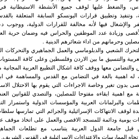
س، والضغط عليها لوقف جميع الأنشطة الاستيطانية في
، وتنفيذ وتطبيق قرارات اليونسكو السابقة المتعلقة بالق
ر والإشغال فيها لأنه مخالفة للقرارات الدولية، ووجوب د
أقصى وزيادة عدد الموظفين والحراس فيه وضمان حرية العب
صلين وحرمانهم من اداء شعائرهم الدينية .
لتحرك الشعبي والدبلوماسي والعمل الجماهيري والتحركات ا
عربية والتنسيق ما بين الاردن وفلسطين وعلى كافة المستوي
والتضامن معها ووقف كافة اشكال التطبيع العربية المجانية مع
، له اهمية بالغة في التضامن مع القدس والمساهمة في ابق
صى بدون تغير وخاصة الاجراءات التي يقوم بها الاحتلال الاس
 مع اهمية ابقاءه مفتوحا للمصلين، والتصدي للقوانين الع
مات والبرلمانات العربية والمؤسسات الدولية واستمرار ال
دة لوقف الانتهاكات الإسرائيلية والجرائم التي تمارسها سلطات
ات يومية ودائمة للمسجد الاقصى والعمل على اتخاذ موقف ع
قبل جامعة الدول العربية يتناسب مع تطلعات الجماهي
 تجاه الممارسات والاعتداءات الإسرائيلية في القدس الشريف.