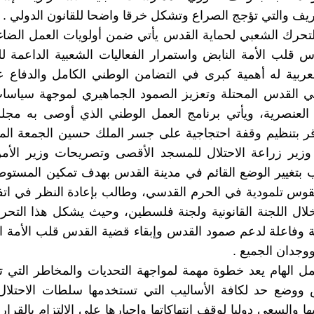
يف والتي تؤجج الصراع وتشكل خرقا واضحا للقانون الدولي .
لتحرك الشعبي لحماية القدس يأتي ضمن أولويات العمل الضا
 قلب الأمة النابض واستمرار الفعاليات الشعبية الداعمة 
عربية له أهمية كبرى في التضامن الوطني الكامل والدفاع 
في القدس المحتلة وتعزيز الصمود الجماهيري لموجهة سياسات
 العنصرية، ويأتي برنامج العمل الوطني الذي أوصى به مجل
قر بتنظيم وقفة احتجاجية على جسر الملك حسين الجمعة الم
وزير زراعة الاحتلال للمسجد الأقصى وتصريحات وزير الأمن
 بتغيير الوضع القائم في مدينة القدس بهدف تمكين المستوطن
وس تلمودية في الحرم القدسي، وطالب بإعادة النظر في اتف
ال اللجنة القانونية ولجنة فلسطين، وحيث يشكل هذا التحر
 وفاعلة لدعم صمود القدس وإبقاء قضية القدس قلب الأمة ا
جدان الجميع .
مل الهام يعد خطوة مهمة لمواجهة التحديات والمخاطر التي ت
ووضع حد لكافة الأساليب التي تستخدمها سلطات الاحتلا
 والسعى دوليا لوقف انتهاكاتها وإجبارها علي الالتزام بالقرار