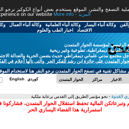
ة التصفح والنشر، الموقع يستخدم بعض أنواع الكوكيز نرجو النق
More info - المزيد
experience on our website
الفن
-
وكالة أنباء اليسار
-
وكالة أنباء العلمانية
-
وكالة أنباء العمال
-
وكا
الاقتصاد
-
اخبار الطب والعلوم
 الرئيسي لمؤسسة الحوار المتمدن
، علمانية، ديمقراطية، تطوعية وغير ربحية
ل مجتمع مدني علماني ديمقراطي حديث يضمن الحرية والعدالة الاجتم
حوار المتمدن على جائزة ابن رشد للفكر الحر والتى نالها أعلام في الفك
م مشاكل تقنية في تصفح الحوار المتمدن نرجو النقر هنا لاستخدام الموقع
كوردي
English
الاخبار
مراكز
الحوار المتمدن
ي القدوة
- نحو مؤتمر الطريق إلى القدس برعاية ملكية
 وتبرعاتكن المالية تحفظ استقلال الحوار المتمدن، فشاركونا 
استمرارية هذا الفضاء اليساري الحر