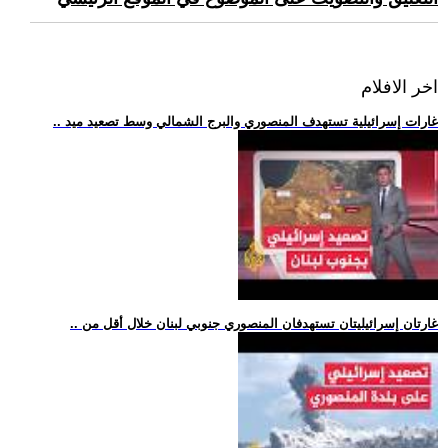
اخر الافلام
.. غارات إسرائيلية تستهدف المنصوري والبرج الشمالي وسط تصعيد ميد
.. غارتان إسرائيليتان تستهدفان المنصوري جنوبي لبنان خلال أقل من