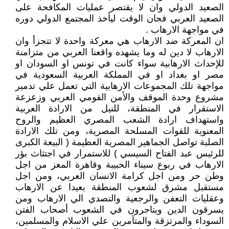
الصعيد الدولي وان لا يقتصر عمليات المكافحة على
الصعيد العربي فحان الوقت ليأخذ المجتمع الدولي دوره
في مواجهة الارهاب .
ان المعركة ضد الارهاب هي معركة واحدة لا تتجزأ وان
الارهاب لا دين له وما يشهده واقعنا العربي من متزامنة
للإحداث الارهابية سواء كانت في تونس او السودان او
مصر او بغداد او في المملكة العربية السعودية في
مواجهة تلك المجموعات الارهابية التي تعمل علي تدمير
مشروع وحدة الموقف والأمن القومي العربي وزعزعة
الاستقرار في المنطقة، للنيل من الارادة العربية
واستهداف ارادة الشعب المصري العظيم والروح
المعنوية للقوات المسلحة المصرية، ومن تلك الارادة
الصلبة تواصل الجماهير المصرية العظيمة ( البيعة الكبرى
للرئيس عبد الفتاح السيسي ) للاستمرار في اجتثاث بؤر
الارهاب في ربوع سيناء الحبيبة وقاهرة المعز من اجل
وطن حر ومن اجل كرامة الانسان العربي، ومن اجل
مستقبل مشرق لشعوب المنطقة بعيدا عن الارهاب
وعقليات التعفن والرجعية والتصدي الي الارهاب ومن
يسرقون الدين ويتاجرون في الشعوب أصحاب الفتن
السوداء والمرتزقة والمتآمرين علي الاسلام والمسلمين،