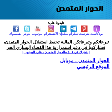
تابعونا على:
بودكاست
بنترست
تيلكرام
لينكدإن
الانستغرام
اليوتيوب
التويتر
الفيسبوك
تبرعاتكم وتبرعاتكن المالية تحفظ استقلال الحوار المتمدن،
فشاركونا في دعم استمرارية هذا الفضاء اليساري الحر
[اشترك في قناة ‫«الحوار المتمدن» على اليوتيوب]
الحوار المتمدن - موبايل
الموقع الرئيسي