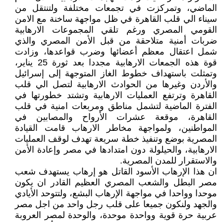
الماضي، وتمركزت في تجمعات مختلفة ولتنتقل من
سيناء الي قلب القاهرة في ظل مواجهة ساخنة مع الامن
القومي المصري ورغم تلقي المجموعات الارهابية
ضربات أمنية متلاحقة من قبل الأمن المصري والذي
شمل اعتقال معظم أعضائها وضرب قواعدها، وزادت
قوة هذه الجمعات الارهابية مجددا بعد ثورة 25 يناير،
وتمثلت باستهداف خطوط الغاز المتوجهة إلى إسرائيل
والأردن وغيرها من الحوادث الارهابية لتصل الي قلب
القاهرة وترتفع العمليات الارهابية وتشتد خطورتها في
الفترة الماضية لتشمل مناطق ومربعات امنية في قلب
القاهرة، موقعة عشرات الأرواح والمصابين في
المواطنين، ولمواجهة مخاطر الارهاب قامت القيادة
المصرية بوضع وتنفيذ خطة سريعة تهدف لوقف العمليات
الارهابية، والحيلولة دون امتدادها في مصر وإعادة الأمن
والاستقرار للمدن المصرية.
ان هذا الإرهاب الأسود القاتل هو إرهاب يستهدف شعب
مصر البطل والشعب المصري العظيم القادر ان يكون
موحدا وواحدا في مواجهة الإرهاب البشع، ولتتوحد الأيادي
والجهد ولنكون جميعا على قلب رجل واحد من اجل مصر
عربية حرة قوية وواحدة موحدة، والوحدة لمصر العروبة