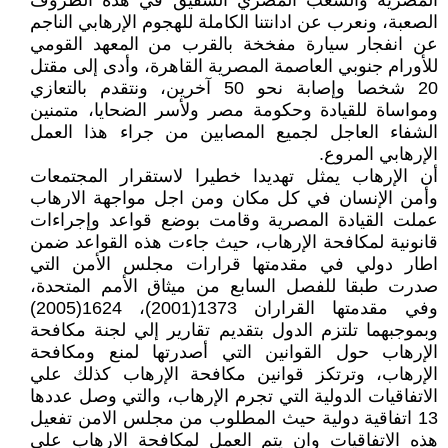
المصرية والشعب المصري الشقيق في هذه الظروف
الصعبة، ونعرب عن ادانتنا الكاملة للهجوم الإرهابي الناجم
عن انفجار سيارة مفخخة بالقرب من المعهد القومي
للأورام جنوبي العاصمة المصرية القاهرة، وأدى إلى مقتل
20 شخصا وإصابة نحو 50 آخرين، ونتقدم بالتعازي
ومواساة للقيادة وحكومة مصر ولأسر الضحايا، متمنين
الشفاء العاجل لجميع المصابين من جراء هذا العمل
الإرهابي المروع.
أن الإرهاب يمثل تهديدا خطيرا لاستقرار المجتمعات
وأمن الإنسان في كل مكان ومن اجل مواجهة الارهاب
عملت القيادة المصرية وقامت بوضع قواعد وإجراءات
قانونية لمكافحة الإرهاب، حيث جاءت هذه القواعد ضمن
اطار دولي في مقدمتها قرارات مجلس الأمن التي
صدرت طبقا للفصل السابع من ميثاق الأمم المتحدة،
وفي مقدمتها القراران 1373(2001)، 1624(2005)
وبموجبهما تلتزم الدول بتقديم تقارير إلي لجنة مكافحة
الإرهاب حول القوانين التي أصدرتها لمنع ومكافحة
الإرهاب، وترتكز قوانين مكافحة الإرهاب كذلك علي
الاتفاقيات الدولية التي تجرم الإرهاب، والتي وصل عددها
13 اتفاقية دولية حيث المطلوب من مجلس الامن تفعيل
هذه الاتفاقيات وان يتم العمل لمكافحة الارهاب علي