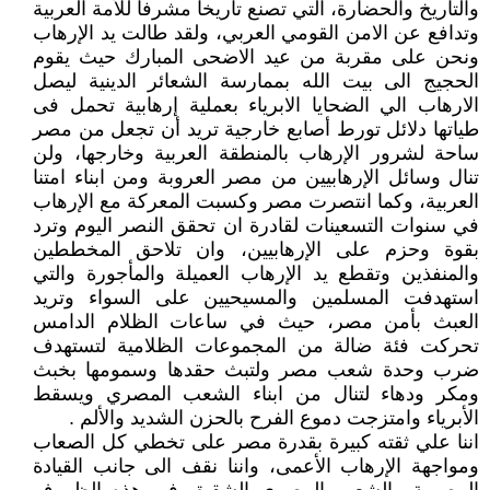
والتاريخ والحضارة، التي تصنع تاريخا مشرفا للأمة العربية
وتدافع عن الامن القومي العربي، ولقد طالت يد الإرهاب
ونحن على مقربة من عيد الاضحى المبارك حيث يقوم
الحجيج الى بيت الله بممارسة الشعائر الدينية ليصل
الارهاب الي الضحايا الابرياء بعملية إرهابية تحمل فى
طياتها دلائل تورط أصابع خارجية تريد أن تجعل من مصر
ساحة لشرور الإرهاب بالمنطقة العربية وخارجها، ولن
تنال وسائل الإرهابيين من مصر العروبة ومن ابناء امتنا
العربية، وكما انتصرت مصر وكسبت المعركة مع الإرهاب
في سنوات التسعينات لقادرة ان تحقق النصر اليوم وترد
بقوة وحزم على الإرهابيين، وان تلاحق المخططين
والمنفذين وتقطع يد الإرهاب العميلة والمأجورة والتي
استهدفت المسلمين والمسيحيين على السواء وتريد
العبث بأمن مصر، حيث في ساعات الظلام الدامس
تحركت فئة ضالة من المجموعات الظلامية لتستهدف
ضرب وحدة شعب مصر ولتبث حقدها وسمومها بخبث
ومكر ودهاء لتنال من ابناء الشعب المصري ويسقط
الأبرياء وامتزجت دموع الفرح بالحزن الشديد والألم .
اننا علي ثقته كبيرة بقدرة مصر على تخطي كل الصعاب
ومواجهة الإرهاب الأعمى، واننا نقف الى جانب القيادة