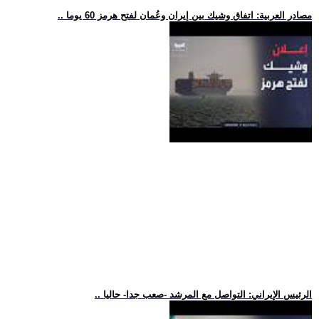
.. مصادر العربية: اتفاق وشيك بين إيران وعُمان لفتح هرمز 60 يوما
.. الرئيس الإيراني: التواصل مع المرشد -صعب جدا- حاليا