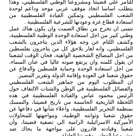
للتآمر علي قضيتنا ومشروعنا الوطني الفلسطيني، وهذا
يتطلب اساسا اتخاذ موقف عربي موحد وداعم لوحدة
الشعب الفلسطيني وتمكين القيادة الفلسطينية من
استعادة قطاع غزة وعودتها للشرعية الفلسطينية .
نتمنى ان نخرج من نطاق الصمت وان يكون هناك عمل
وطني كبير من اجل استعادة الوحدة الوطنية الفلسطينية،
وكشف اللثام عن وجه هؤلاء الذين يتاجرون بالشعب
الفلسطيني، وانه لعار يلاحق كل من يتاجرون بفلسطين
من اجل المصالح الشخصية الواهية، فحان الوقت لشعبنا
ان يقول كلمته وان يرتفع صوته عاليا في عنان السماء،
من اجل استعادة الوحدة وحماية فلسطين والدفاع عن
حقوق شعبنا في العودة وإقامة الدولة وتقرير المصير.
ان المطلوب اليوم من جماهير الشعب الفلسطيني
والفصائل الفلسطينية في الوطن والشتات الالتفاف حول
الرئيس محمود عباس والقيادة الفلسطينية في هذه
اللحظة التاريخية الحاسمة من تاريخ قضيتنا، والتمسك
بمنظمة التحرير الفلسطينية، واعلاء شأنها في دفاعها عن
حقوق شعبنا وثوابته الوطنية، ومواجهتها للمحاولات
الأميركية الاسرائيلية الرامية الى تصفية قضيتنا، وأن
شعبنا وقيادته قادرون على مواجهة ما يحاك ضد
مشروعنا الوطني وقضيتنا العادلة.