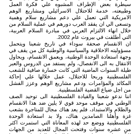
سيطرة بعض الإطراف المشبوه علي فكرة العمل
وطبيعته، خدمة للاحتلال الاسرائيلي ومشاريع الوهم
الامريكية التي تعمل علي دعم مشاريع سلام وهمية
وتسعى الي ان يفقد العرب دورهم في عملية السلام من
خلال انهاء الالتزام العربي في مبادرة السلام العربية،
التي أطلقت في بيروت عام 2002.
ان الانقسام صحفة سوداء في تاريخ شعبنا ويتحمل
مسؤوليته الاخلاقية والسياسية والوطنية كل من يقف في
وجهة استعادة الوحدة الوطنية، ويعمق الانقسام، ويحاول
الانتقال به الى الانفصال، ولم يستفد من الدروس والعبر
طيلة السنوات الماضية التي كانت خسارة صافية للشعب
الفلسطينية وربحا للاحتلال، عمل خلالها علي إحاكة
المكائد والمؤامرات ودعم مشاريع الوهم وعزز الفشل
من اجل ضياع القضية الفلسطينية.
اننا ندعو شعبنا والقيادة الفلسطينية الى توحيد الصف
الوطني في موقف موحد قوي لا يلين ضد هذا الانقسام
والظلام والاستبداد، فلم يعد هناك مجال للمتاجرة بشعب
غزة وأهلنا الصامدين هناك، ولا بد استعادة الوحدة
الفلسطينية ووضع حد لهذه المعاناة التي استمرت اكثر
من عشره سنوات وفتحت المجال للعديد من الجهات