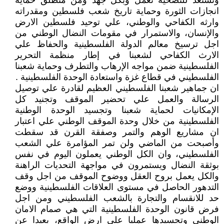
وتستعد للتضحية تعمل وبكل جهد ومن منطلق حماية
انجازات الثورة وحماية تاريخ شعب فلسطين ومقدراته
وارثه الكفاحي والوطني، علي توحيد فلسطين الارض
والإنسان، والاستمرار في مقومات النضال الوطني من
اجل ترسيخ معالم الدولة الفلسطينية والحفاظ علي
الارث الكفاحي لشعبنا في إطار منظمة التحرير
الفلسطينية ضمن مواجه الإرهاب والتطرف وحماية شعبنا
الفلسطيني في قطاع غزة واستعادة الوحدة الفلسطينية .
ان جماهير شعبنا الفلسطيني العظيم لقادرة علي توصيل
الرسالة والعمل علي تحضير الموقف وتجنيد كل
الإمكانيات لحماية شعبنا وتجسيد الوحدة الوطنية
الفلسطينية من خلال وحدة الموقف الوطني علي اعتبار
ان مشاريع الوهم والتمر وصفقة القرن قد سقطت
وأصبحت من الماضي ولن تمر المؤامرة علي الشعب
الفلسطيني، وان الكل الوطني يعملون اليوم في نفس
بوثقة النضال ويستمرون في مواجهة التحديات الراهنة
والكل يعمل بروح العقل ووضوح الموقف من اجل وقف
التدهور الحاصل في مستوى العلاقات الفلسطينية ووضع
حد للانقسام والتجارة بالشعب الفلسطيني ومن اجل
فرض قانون الوحدة الفلسطينية التي هي صمام الامان
الوطني وتجسيدها عمليا علي ارض الواقع، بعيدا عن