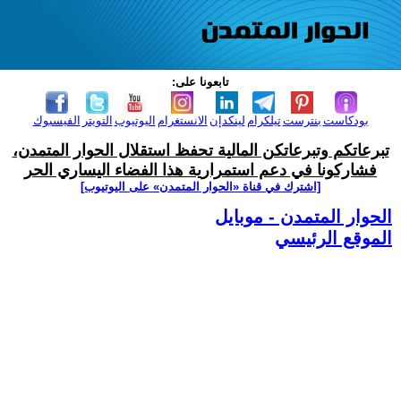
تابعونا على:
بودكاست
بنترست
تيلكرام
لينكدإن
الانستغرام
اليوتيوب
التويتر
الفيسبوك
تبرعاتكم وتبرعاتكن المالية تحفظ استقلال الحوار المتمدن،
فشاركونا في دعم استمرارية هذا الفضاء اليساري الحر
[اشترك في قناة ‫«الحوار المتمدن» على اليوتيوب]
الحوار المتمدن - موبايل
الموقع الرئيسي