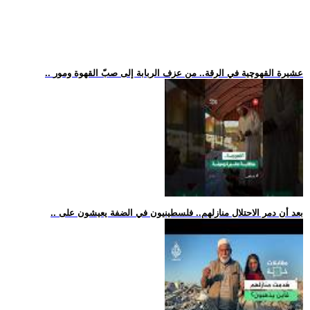
.. عشيرة القهوچية في الرقة.. من عزف الربابة إلى صبّ القهوة ومور
.. بعد أن دمر الاحتلال منازلهم.. فلسطينيون في الضفة يعيشون على