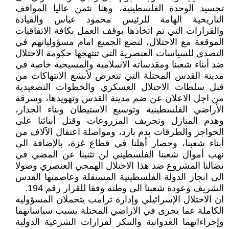
تجسيد الوحدة الفلسطينية، وهنا نثمن عاليا المواقف
التاريخية الهامة للرئيس محمود عباس والقيادة
والقرارات التي تم اتخاذها بوقف العمل بكافة الاتفاقيات
الموقعة مع الاحتلال، لتضع الجميع امام مسؤولياتهم في
التصدي للسياسات العنصرية التي تنتهجها حكومة الاحتلال
ضد أبناء شعبنا ومقدساته الاسلامية والمسيحية خاصة في
مدينة القدس المحتلة التي تتعرض لأبشع الانتهاكات من
قبل سلطات الاحتلال العسكري والخطوات التصعيدية
من اجل الاعلان عن ضم مدينة القدس وتهويدها، وسرقة
الأراضي الفلسطينية وتوسيع الاستيطان وبناء الجدار،
وهدم المنازل وتجريف المزروعات وقتل أبنائنا على
الحواجز والطرقات بدم بارد، ومواصلة اعتقال الآلاف من
أبناء شعبنا، وحصار أهلنا في قطاع غزة، بالإضافة الى
نهب أموال شعبنا الفلسطيني لن تثنينا عن المضي في
نضالنا المشروع ضد هذا الاحتلال الهمجي العنصري وصولا
الى انجاز الدولة الفلسطينية المستقلة وعاصمتها القدس
الشريف وعودة شعبنا الى وطنه وفقا للقرار رقم 194.
ان الاحتلال الإسرائيلي وإدارة ترامب يتحملان المسؤولية
الكاملة عما يجرى في الاراضي المحتلة بسبب سياساتهما
وإجراءاتهما العدوانية والتنكر لقرارات الشرعية الدولية