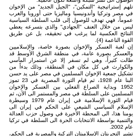
الوصول الى نشر شبكة واسعة تكون عالمية.
تلهم إستراتيجية "التمكين"، "الجيل الجديد" من الإخوان
في مصر وتركيا وأندونيسيا وماليزيا حتى أوروبا والغرب
عموماً، فهي تهدف للوصول إلى قلب السلطة السياسية
ليس من خلال العنف "الجهادي" والذي بتسرعه يعطي
النتائج العكسية لما يرغب في تحقيقه، بل عن طريق
القوة الناعمة (4).
إن لعبة العسكر والإخوان بصورة خاصة، والإسلاميين
والعسكر بصورة عامة، في منطقة الشرق الأوسط قد
طالت كثيراً، وهي لم تسفر إلا عن استمرار المآسي
والكوارث في كل مكان في المنطقة، وذلك بدءاً من
تشكيل جمعية الإخوان المسلمين في مصر على يد حسن
البنا عام 1928، ثم قيام الثورة المصرية في 23 تموز
1952 وبداية الصراع الفعلي بين العسكر والإخوان
المسلمين على السلطة في مصر والمستمر الى الآن، ثم
قيام الثورة الإسلامية في إيران عام 1979 وسيطرة
الإسلام السياسي الشيعي على الحكم في إيران الى
يومنا هذا، الى المحطة الأخيرة في وصول حزب العدالة
والتنمية بواسطة الانتخابات الحرة الى السلطة في تركيا
عام 2002.
تشير التجربتان الإسلاميتان التركية والمصرية في الحكم،