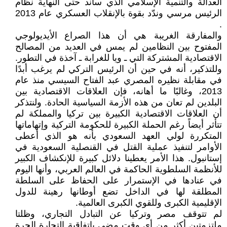
العدالة والتنمية الإسلامي الذي ساند حتى النهاية نظام
الرئيس مرسي وندّد بقوة بالإنقلاب العسكري عام 2013
.
والمفارقة الغريبة هي أن هذا الصراع الأيديولوجي
المفتوح بين النظامين لم يمس في العديد من المصالح
الاقتصادية المشتركة التي ـ ويا للغرابة ـ آخذة في التطور.
وللتذكير، أنه في حين أن الرئيس التركي لم يرغب أبدًا
في مقابلة نظيره المصري عبد الفتاح السيسي منذ عام
2013، وغالبًا ما أهانه، فإن العلاقات الاقتصادية بين
البلدين لم تعان من هذه الأزمة السياسية الحادة. ولنتذكر
أن العلاقات الاقتصادية الكبيرة بين تركيا والمملكة لم
تتأثر أيضاً رغم الحملة الكبيرة للحكومة التركية وإتهاماتها
المتكررة لولي العهد السعودي بأنه هو الذي أعطى
الأوامر لتنفيذ عملية القتل في القنصلية السعودية في
إستانبول. هذا الأمر يعطينا دلائل كبيرة للإنكشاف الكبير
للأنظمة السلطوية الحاكمة في العالم العربي، وأنها اليوم
في عنادها في الإستمرار على الحفاظ على السلطة
المطلقة لها في الداخل تضع أوطانها رهينة للدول
الإقليمية الكبرى وللقوي الكبرى العالمية.
لم تتوقف مصر وتركيا عن التبادل التجاري، وظلتا
ملتزمتين أكثر من أي وقت مضى باتفاقية التجارة الحرة