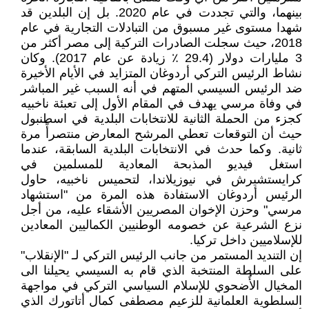
بينهما، والتي تجددت في عام 2020. بل إن البلدين قد
شهدا مستوى غير مسبوق من التبادلات التجارية في عام
2018، حيث سجلت الصادرات التركية إلى مصر أكثر من
3 مليارات دولار (29.4 ٪ زيادة عن عام 2017). وكان
نشاط الرئيس التركي أردوغان المتزايد في الأيام الأخيرة
ضد الرئيس السيسي المتهم في أنه السبب غير المباشر
في وفاة مرسي يهدف في المقام الأول إلى تعبئة ناخبيه
كجزء من الحملة الثانية للانتخابات البلدية في اسطنبول
حيث أن التوقعات تعطي المرشح المعارض منتصرأً مرة
ثانية. وكما حدث في الانتخابات البلدية السابقة، عندما
استغل فيديو المذبحة المعادية للمسلمين في
كرايستشيرش في نيوزيلاندا، لتحميس ناخبيه، حاول
الرئيس أردوغان الاستفادة هذه المرة من "استشهاد
مرسي" وحزن الإخوان المصريين الأشقاء عليه، من أجل
نزع الشرعية عن خصومه الوطنيين الكماليين المعادين
للإسلاميين داخل تركيا.
إن التنديد المستمر من جانب الرئيس التركي لـ "الإنقلاب"
على السلطة المنتخبة الذي قام به السيسي يحيلنا الى
المخيال الأُضحوي للإسلام السياسي التركي في مواجهة
السلطوية العلمانية للزعيم مصطفى كمال أتاتورك الذي