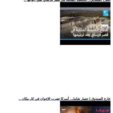
.. خارج الصندوق | حصار شامل.. أميركا تضرب الإخوان في كل مكان