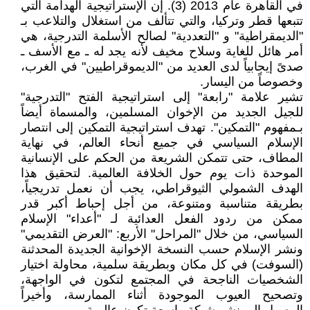
في القاهرة عام 2013 (3). إن الإستراتيجية الهدامة التي
تتبعها قطر وتركيا، والتي تتألف من استغلال والتلاعب بـ
"الديمقراطية" و "التعددية" لصالح الأسلمة التدرجية، هي
أمر هائل للغاية وسلاح مخيف لأنه يجد له ـ مع الأسف ـ
صدىً إيجابياً لدى العديد من "الديموقراطيين" في الغرب،
وخصوصاً من اليسار.
تشير علامة "رابعة" إلى استراتيجية الفتح "التدرجية"
للجيل الجديد من الإخوان المسلمين، والمسماة أيضاً
بـمفهوم "التمكين". تهدف استراتيجية التمكين إلى انتصار
الإسلام السياسي في جميع أنحاء العالم، في نهاية
المطاف، حتى تتمكن الشريعة من الحكم على الإنسانية
الموحدة ذات يوم حول الخلافة العالمية. لتحقيق هذا
الهدف الشمولي الثيوقراطي، يجب أن نعمل تدريجياً،
بطريقة متناسبة ومتنوعة، من أجل إحباط أكبر قدر
ممكن من ردود الفعل العدائية لـ "أعداء" الإسلام
السياسي، من خلال "المراحل" الأربع: "العرض التقديمي"
ونشر الإسلام حسب النسخة الإخوانية الجديدة المحدثنة
(السوفت) في كل مكان وبطريقة سلمية، محاولة اختيار
الشخصيات الناجحة في المجتمع لتكون في الواجهة،
وتصحيح العيوب الموجودة أثناء الممارسة، وأخيراً