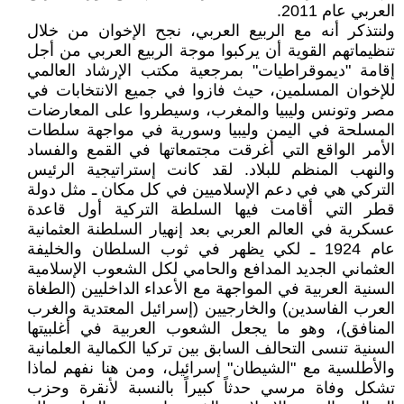
العربي عام 2011.
ولنتذكر أنه مع الربيع العربي، نجح الإخوان من خلال
تنظيماتهم القوية أن يركبوا موجة الربيع العربي من أجل
إقامة "ديموقراطيات" بمرجعية مكتب الإرشاد العالمي
للإخوان المسلمين، حيث فازوا في جميع الانتخابات في
مصر وتونس وليبيا والمغرب، وسيطروا على المعارضات
المسلحة في اليمن وليبيا وسورية في مواجهة سلطات
الأمر الواقع التي أغرقت مجتمعاتها في القمع والفساد
والنهب المنظم للبلاد. لقد كانت إستراتيجية الرئيس
التركي هي في دعم الإسلاميين في كل مكان ـ مثل دولة
قطر التي أقامت فيها السلطة التركية أول قاعدة
عسكرية في العالم العربي بعد إنهيار السلطنة العثمانية
عام 1924 ـ لكي يظهر في ثوب السلطان والخليفة
العثماني الجديد المدافع والحامي لكل الشعوب الإسلامية
السنية العربية في المواجهة مع الأعداء الداخليين (الطغاة
العرب الفاسدين) والخارجيين (إسرائيل المعتدية والغرب
المنافق)، وهو ما يجعل الشعوب العربية في أغلبيتها
السنية تنسى التحالف السابق بين تركيا الكمالية العلمانية
والأطلسية مع "الشيطان" إسرائيل، ومن هنا نفهم لماذا
تشكل وفاة مرسي حدثاً كبيراً بالنسبة لأنقرة وحزب