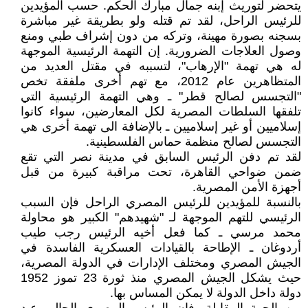
يتحضر لتوريث إبنه جمال مبارك الحكم. حسب المؤيدين
للرئيس الراحل، لقد تم قتله ولو بطريقة غير مباشرة
بسجنه بصورة مهينة، وتركه من دون إشراف طبي ومنع
وصول العلاجات الضرورية. إن التهمة الرئيسية الموجهة
له هي تهمة "الإرهاب"، لتسببه في مقتل العديد من
المتظاهرين عام 2012، مع تهم أخرى ملفقة تخص
"التجسس لصالح قطر" ـ وهي التهمة الرئيسية التي
تلفقها السلطات المصرية لكل المعارضين، سواء كانوا
إسلاميين أو غير إسلاميين ـ بالإضافة الى تهمة أخرى هي
التجسس لصالح منظمة حماس الفلسطينية.
لقد تم دفن الرئيس السابق في مدينة نصر التي تقع
ضمن ضواحي القاهرة، تحت مراقبة كبيرة من قبل
أجهزة الأمن المصرية.
بالنسبة للمؤيدين للرئيس المصري الراحل فإن السبب
الرئيسي للتهم الموجهة لـ "شهيدهم" الكبير هو محاولة
محمد مرسي ـ كما فعل أخيه الرئيس رجب طيب
أردوغان ـ الإطاحة بالقيادات العسكرية الفاسدة في
الجيش المصري ومختلف الإدارات في الدولة المصرية،
حيث يشكل الجيش المصري منذ ثورة 23 تموز 1952
دولة داخل الدولة لا يمكن المساس بها.