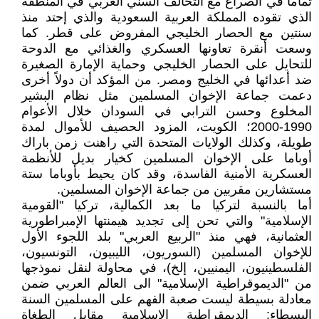
تماماً في الصراع مع التحالف السني العربي في المنطقة
الذي تقوده المملكة العربية السعودية والذي إحتد منذ
سنتين مع الحصار الخليجي المفروض على قطر. كما
وسعت أنقرة تعاونها العسكري والغذائي مع الدوحة
للتحايل على الحصار الخليجي وحماية الإمارة الصغيرة
ضد أعدائها في الخليج ومصر. من المؤكد أن دولاً أخرى
دعمت جماعة الإخوان المسلمين مثل نظام البشير
المخلوع وحسن الترابي في السودان خلال الأعوام
1990-2000؛ الكويت، المزود الحصيف للأموال لمدة
طويلة، وكذلك الولايات المتحدة التي راهنت زمن باراك
أوباما على الإخوان المسلمين كخيار بديل للأنظمة
العسكرية الأمنية الفاسدة، وقد كان يحيط بأوباما ستة
مستشارين مقربين من جماعة الإخوان المسلمين.
أما بالنسبة لتركيا ما بعد الكمالية، تركيا "القومية
الإسلامية" والتي تحن إلى تجديد هيمنتها الإمبراطورية
العثمانية، فهي منذ "الربيع العربي" بلد اللجوء الأول
للإخوان المسلمين (السوريون، الليبيون، التونسيون،
الفلسطينيون، اليمنيين، إلخ)، في محاولة لنقل نموذجها
من "الديموقراطية الإسلامية" الى العالم العربي ضمن
معادلة بسيطة ليست صعبة الفهم على المسلمين السنة
البسطاء: الديمقراطية الإسلامية مقابل الطغاة