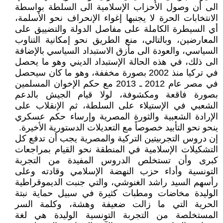
الى أن وصول الأحزاب الإسلامية الى السلطة بواسطة
الانتخابات الحرة لا يجنبها إغواء الإنحراف نحو الأسلمة،
أي السيطرة الكاملة على مفاصل الدولة والتضييق على
المعارضين، وبالتالي، منع الطريق نحو إمكانية التناوب
السياسي، والعودة الى مأزق الاستبداد السياسي بالإضافة
الى ذلك، في هذه الحالة الإستبداد الديني وهو ما يحصل
في تركيا منذ 2002 بصورة مخففة، وهو ما كان سيحصل
في مصر عام 2012 ـ 2013 مع حكم الإخوان المسلمين
بصورة فاقعة ومكشوفة، لولا قيام الجيش بالدعم
الشعبي في الإستيلاء على السلطة، ثم الإنقلاب على
الإرادة الشعبية والثورة المصرية وإرساء حكم عسكري
ينحو نحو التأبيد خصوصاً مع التعديلات الدستورية الأخيرة.
إن دروس التجربيتين التركية والمصرية يجب أن تدفع كل
التشكيلات الإسلامية في المنطقة نحو القيام بمراجعات
كبرى وأن تستخلص الدروس المفيدة من التجربة
التونسية وأداء حزب النهضة الإسلامي وقادته وعلى
رأسهم السيد راشد الغنوشي، والتي جنبت الديموقراطية
الوليدة مخاضات ومطبات كثيرة في سبيل حماية نبتة
الحرية التي ما زالت ضعيفة وهشة، وكلمة السر
المستخلصة من التجربة التونسية الوليدة هي لغة