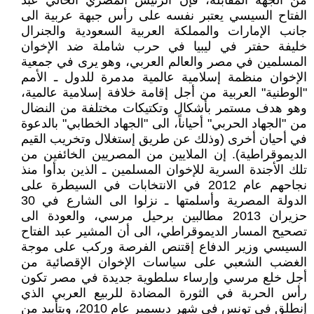
من الجهة المقابلة، فإن الرئيس المصري الحالي عبد
الفتاح السيسي يعتبر نفسه على رأس جبهة عربية الى
جانب الإمارات والمملكة العربية السعودية والجنرال
خليفة حفتر في ليبيا في حرب شاملة ضد الإخوان
المسلمين في مصر والعالم العربي، وهو يرى في جمعية
الإخوان منظمة إسلامية عالمية مدمرة للدول ـ الأمم
"الوطنية" العربية من أجل إقامة خلافة إسلامية عالمية،
وهو هدف مستمر بأشكال وتكتيكات مختلفة من النضال
من "الجهاد الحربي" أحياناً، الى "الجهاد الخطابي" بالدعوة
في أحيان أخرى (وذلك عن طريق إستغلال وتخريب القيم
الديموقراطية). إن الملايين من المصريين الخائفين من
تلك الأجندة السرية للإخوان المسلمين ـ الذين بدأوا منذ
نجاحهم عام 2012 في الانتخابات في السيطرة على
الدولة المصرية وأسلمتها ـ نزلوا الى الشارع في 30
حزيران 2013 مطالبين برحيل مرسي، والعودة الى
تصحيح المسار الديموقراطي، الى أن المشير عبد الفتاح
السيسي وزير الدفاع إقتنص الفرصة وركب على موجة
الغضب الشعبي على سياسات الإخوان الإقصائية من
أجل خلع مرسي وإرساء سلطوية جديدة في مصر تكون
رأس الحربة في الثورة المضادة للربيع العربي الذي
إنطلق في تونس في شهر ديسمبر عام 2010، وبتأييد من