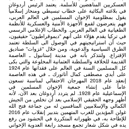
العسكريين المناهضين للأسلمة. يعتمد الرئيس أردوغان
في بلاغته البكائية على خطاب تبسيطي ومنحاز إسلامياً
يقول بمظلومية الإخوان المسلمين في العالم العربي،
فهم يتعرضون لقمع الأجهزة الأمنية والعسكرية للأنظمة
الطغيانية في العالم العربي. والخطاب الإعلامي الرسمي
في تركيا يقدم هؤلاء على أنهم "ديموقراطيون" حقيقيون،
حيث أن استراتيجيتهم في الوصول الى السلطة تعتمد
الطرق السياسية والدعوية، ومن خلال "غزوات" صناديق
الإقتراع. ولنتذكر بأنه في مدينة إستانبول ـ العاصمة
القديمة للخلافة والسلطنة العثمانية المخلوعة والتي بكى
كل المسلمين السنة في العالم على فقدانها عام 1924
على أيدي مصطفى كمال أتاتورك ـ في هذه العاصمة
إنعقد عام 2018 المهرجان الاحتفالي لمناسبة تسعون
عاماً على إنشاء جمعية الإخوان المسلمين في
الإسماعيلية عام 1928. لم يتردد أردوغان بعد الآن، لأنه
أظهر وجهه الحقيقي الإسلامي بعد أن تخلص من الجيش
الكمالي والإسلاميين المنافسين له من جماعة فتح الله
غولن المؤيدين للغرب المتهمين بتدبير إنقلاب عام 2016
للإطاحة به، في ظهوراته المتكررة في الحشود من رفع
يده في شكل شعار تجمع مسجد رابعة العدوية الإخواني