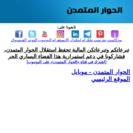
تابعونا على:
بودكاست
بنترست
تيلكرام
لينكدإن
الانستغرام
اليوتيوب
التويتر
الفيسبوك
تبرعاتكم وتبرعاتكن المالية تحفظ استقلال الحوار المتمدن،
فشاركونا في دعم استمرارية هذا الفضاء اليساري الحر
[اشترك في قناة ‫«الحوار المتمدن» على اليوتيوب]
الحوار المتمدن - موبايل
الموقع الرئيسي