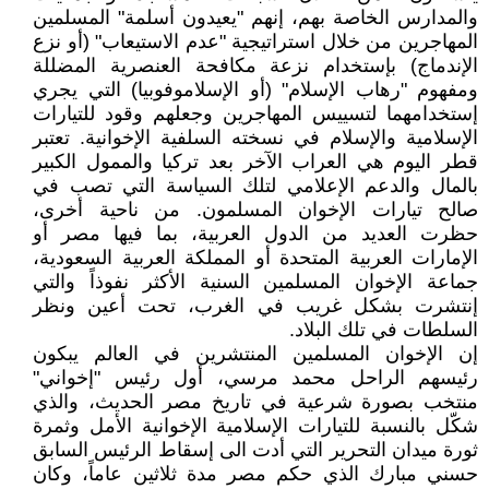
والمدارس الخاصة بهم، إنهم "يعيدون أسلمة" المسلمين
المهاجرين من خلال استراتيجية "عدم الاستيعاب" (أو نزع
الإندماج) بإستخدام نزعة مكافحة العنصرية المضللة
ومفهوم "رهاب الإسلام" (أو الإسلاموفوبيا) التي يجري
إستخدامهما لتسييس المهاجرين وجعلهم وقود للتيارات
الإسلامية والإسلام في نسخته السلفية الإخوانية. تعتبر
قطر اليوم هي العراب الآخر بعد تركيا والممول الكبير
بالمال والدعم الإعلامي لتلك السياسة التي تصب في
صالح تيارات الإخوان المسلمون. من ناحية أخرى،
حظرت العديد من الدول العربية، بما فيها مصر أو
الإمارات العربية المتحدة أو المملكة العربية السعودية،
جماعة الإخوان المسلمين السنية الأكثر نفوذاً والتي
إنتشرت بشكل غريب في الغرب، تحت أعين ونظر
السلطات في تلك البلاد.
إن الإخوان المسلمين المنتشرين في العالم يبكون
رئيسهم الراحل محمد مرسي، أول رئيس "إخواني"
منتخب بصورة شرعية في تاريخ مصر الحديث، والذي
شكّل بالنسبة للتيارات الإسلامية الإخوانية الأمل وثمرة
ثورة ميدان التحرير التي أدت الى إسقاط الرئيس السابق
حسني مبارك الذي حكم مصر مدة ثلاثين عاماً، وكان