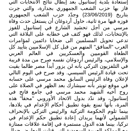
إستعادة بلدية إستانبول بعد إبطال نتائج الانتخابات التي
فاز بها حزب الشعب الجمهوري بجدارة، والتي جرت
بتاريخ (23/06/2019) وجدّد حزب الشعب الجمهوري
فوزه فيها مرة ثانية، حاول أردوغان أن يستغل حدث وفاة
مرسي من أجل تحشيد الشارع في إستانبول للفوز
بالإنتخابات، لذلك فهو كثف في خطابه على البلاغة التي
تدعي تحويل المسلمين الى ضحايا دائمين لمؤامرات
الغرب "المنافق" المتهم من قبل كل الإسلاميين بتأييد كل
الطغاة القوميين والعسكريين في العالم العربي
والإسلامي، والرئيس أردوغان نفسه صرح من مدة قريبة
في التلفزيون التركي بأنه لن يزور أبداً مصر طالما بقيت
تحت قيادة الرئيس السيسي. وقد صرح في اليوم التالي
لإعلان وفاة الرئيس السابق محمد مرسي على حسابه
في موقع تويتر بأنه سيشارك بعد الظهر في الصلاة على
روح أخيه الشهيد محمد مرسي في جامع فاتح في
إستانبول، وقد ندّد بدول الاتحاد الأوروبي "محقاً" هذه
المرة، بأنها تمنع بقوة تطبيق أحكام الإعدام في بلادها،
بينما تلوم الحكومة التركية والرئيس التركي بالإنحراف
الشمولي لأنهما يريدان إعادة تطبيق حكم الإعدام في
تركيا، بينما هذه الدول مستمرة في إقامة علاقات ممتازة
مع المملكة العربية السعودية التي قتلت المعارض جمال