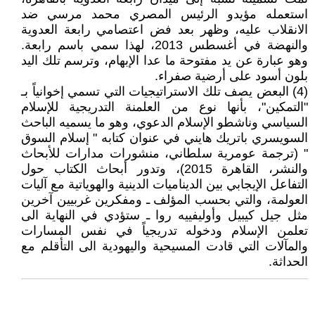
استعمله مؤيدو الرئيس المصري محمد مرسي ضد
الانقلاب عليه، وظهر بعد فض اعتصامي رابعة العدوية
والنهضة في أغسطس 2013، لهذا سمي باسم رابعة.
وهو عبارة عن يد مفتوحة ما عدا الإبهام، وترسم تلك اليد
بلون أسود على أرضية صفراء.
(4) البعض يصف تلك الاستراتيجيات التي تسمي إخوانياً بـ
"التمكين"، بأنها نوع من العلمنة التدريجية للإسلام
السياسي وناشطو الإسلام الدعوي، وهو ما يسميه الباحث
السويسري باتريك هايني في عنوان كتابه " إسلام السوق
" (ترجمة عومرية سلطاني، منشورات مدارات للأبحاث
والنشر، القاهرة 2015)، وتدور أبحاث الكتاب حول
التفاعل الإيجابي بين الديناميات الدينية والهوياتية مع آليات
العولمة، والتي بحسب المؤلف ـ ومفكرين غربيين آخرين
مثل جيل كيبيل وأوليفييه روا ـ ستؤدي في النهاية الى
تعلمن الإسلام ودخوله تدريجياً في نفس المسارات
والمآلات التي قادت المسيحية واليهودية الى التأقلم مع
الحداثة.