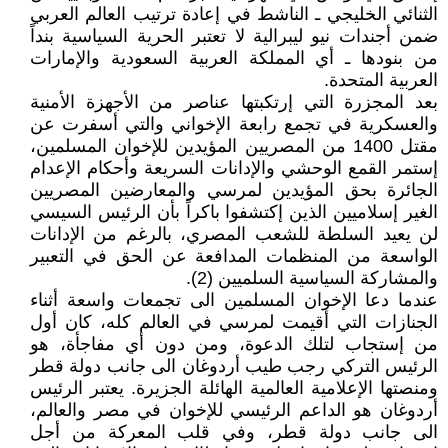
الثنائي الخليجي ـ الناشط في إعادة ترتيب العالم العربي
ضمن أجندات نيو ليبرالية لا تعتبر الحرية السياسية بنداً
من بنودها ـ أي المملكة العربية السعودية والإمارات
العربية المتحدة.
بعد المجزرة التي إرتكبتها عناصر من الأجهزة الأمنية
والعسكرية في تجمع رابعة الإخواني والتي أسفرت عن
مقتل 1400 من المصريين المؤيدين للإخوان المسلمين،
إستمر القمع الوحشي والإدانات السريعة وأحكام الإعدام
الجائرة بحق المؤيدين لمرسي والمعارضين المصريين
الغير إسلاميين الذين إكتشفوا باكراً بأن الرئيس السيسي
لن يعيد السلطة للشعب المصري، بالرغم من الإدانات
الواسعة من المنظمات المدافعة عن الحق في التعبير
والمشاركة السياسية السلميين (2).
عندما دعا الإخوان المسلمين الى تجمعات واسعة أثناء
الجنازات التي أقيمت لمرسي في العالم كله، كان أول
من إستجاب لتلك الدعوة، ومن دون أي مفاجأة، هو
الرئيس التركي رجب طيب أردوغان الى جانب دولة قطر
ومنصتها الإعلامية العالمية الهائلة الجزيرة. يعتبر الرئيس
أردوغان هو الداعم الرئيسي للإخوان في مصر والعالم،
الى جانب دولة قطر، وفي قلب المعركة من أجل