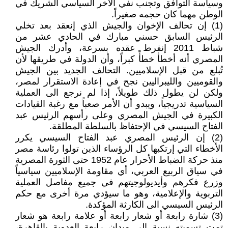
وسياسة التوافق وتجنب نفي الآخر السياسي الشريك في
الوطن مهما كان حجمه صغيراً.
(1) إن تحالف الإخوان والجيش الذي إنعقد بعد تخلي
الرئيس السابق حسني مبارك في الحادي عشر من
شباط 2011 إنفرط عقده بسرعة، وأدرك الجيش
المصري أنه أخطأ خطأً كبراً، وأن الدولة في طريقها لأن
تُبلع من قبل الإسلاميين. التحالف الجديد بين الجيش
والقوميين والليبراليين نجح في إعادة الاستقرار لمصر،
ولكن لن يطول ذلك طويلاً، إذا لم نرجع الى العملية
السياسية تدريجياً، ويبدو أن الأمر صعباً مع رغبة القيادات
الكبيرة في الجيش المصري وعلى رأسهم الرئيس عبد
الفتاح السيسي في الإحتفاظ بالسلطة المطلقة.
(2) إن الرئيس المصري عبد الفتاح السيسي يكرر
الأخطاء التي إرتكبها كل الرؤساء الذين تولوا رئاسة مصر
منذ حركة الضباط الأحرار عام 1952 حتى الثورة المصرية
في سياق الربيع العربي، أي مقاومة الإسلاميين سياسياً
وزرع فكرهم وأيديولوجيتهم في جميع مفاصل العملية
التربوية والإعلامية، وهو ما سيؤدي مرة أخرى مع حكم
الرئيس السيسي الى الكارثة المؤكدة.
(3) شارة رابعة أو شعار رابعة أو علامة رابعة هو شعار
تمت تسميته نسبة إلى ميدان رابعة العدوية بالقاهرة،