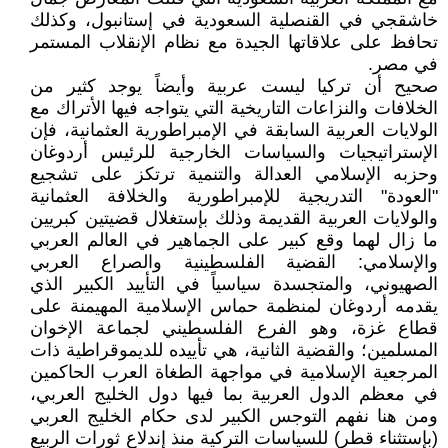
خاشقجي في القنصلية السعودية في إستانبول، وكذلك
تحافظ على علاقاتها الجيدة مع نظام الإنقلاب المستمر
في مصر.
صحيح أن تركيا ليست عربية وأيضاً يوجد كثير من
الخلافات والنزاعات التاريخية التي يتواجه فيها الأتراك مع
الولايات العربية السابقة في الإمبراطورية العثمانية، فإن
الإستراتيجيات والسياسات الخارجية للرئيس أردوغان
وحزبه الإسلامي العدالة والتنمية ترتكز على تشجيع
"العودة" التدريجية للإمبراطورية والخلافة العثمانية
والولايات العربية القديمة وذلك بإستغلال قضيتين كبريين
ما زال لهما وقع كبير على الجماهير في العالم العربي
والإسلامي: القضية الفلسطينية والصراع العربي
الصهيوني، والمتجسدة سياسياً في التأييد الكبير الذي
يقدمه أردوغان لمنظمة حماس الإسلامية المهيمنة على
قطاع غزة، وهو الفرع الفلسطيني لجماعة الإخوان
المسلمين؛ والقضية الثانية، هي تأييده للديموقراطية ذات
المرجعية الإسلامية في مواجهة الطغاة العرب الحاكمين
في معظم الدول العربية بما فيها دول الخليج العربي،
ومن هنا نفهم التوجس الكبير لدى حكام الخليج العربي
(بإستثناء قطر) للسياسات التركية منذ إندلاع ثورات الربيع