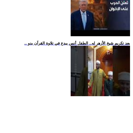
.. بعد تكريم شيخ الأزهر له.. الطفل أنس يبدع في تلاوة القرآن بدو