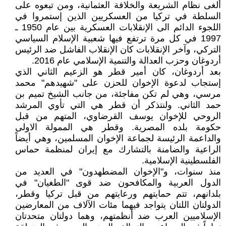
ألغى نظام الشريعة والخلافة العثمانية، ومن تبعوه على
السلطة في تركيا من العسكريين الذين إستمروا في
اللجوء الدائم الى الإنقلابات العسكرية بين عام 1950 ـ
1997 في كل مرة ترتفع فيها شعبية الإسلام السياسي
التركي، وآخر الإنقلابات كان الإنقلاب الفاشل ضد الرئيس
أردوغان وحزب العدالة والتنمية الإسلامي عام 2016.
بعد أردوغان، كان أمير قطر هو الزعيم الثاني الذي
إستجاب لدعوة الإخوان للحزن على "شهيدهم" محمد
مرسي، وهي لم تكن مفاجئة، من جانب الشيخ تميم بن
حمد الثاني. ولنتذكر أن قطر هي التي تأوي المرشد
الروحي للإخوان يوسف القرضاوي، المتهم من قبل
حكومة بلده المصرية. وقطر هي الممولة الاولى
والداعمة الرئيسة لجماعة الإخوان المسلمين، وهي أيضاً
الراعية والضامنة بالتشارك مع إيران لمنظمة حماس
الفلسطينية الإسلامية.
منذ سنوات، و"الإخوان المضطهدون" في العديد من
الدول العربية والمكافحون ضد قوى "الطغيان" في
بلدانهم، تتم حمايتهم ورعايتهم من قبل تركيا وقطر،
الدولتان اللتان يتواجد فيهما مئات الآلاف من المعارضين
الإسلاميين العرب ضد أنظمتهم، وهما دولتان متحدتان