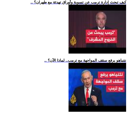
.. كيف تبحث إدارة ترمب عن تسوية وأوراق تهدئة مع طهران؟
.. نتنياهو يرفع سقف المواجهة مع ترمب.. لماذا الآن؟