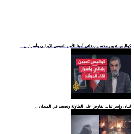
.. كواليس تعيين محسن رضائي أمينا للأمن القومي الإيراني وأسرار ل
.. لبنان وإسرائيل.. تفاوض على الطاولة وتصعيد في الميدان