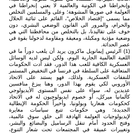
وإنخراطنا في الكونية والعالمية لا يعني إنخراطنا في
العولمة في صورها المشوهة؛ وعلى والمسلمين التخلص
مما يسمى "إقتصاد الخلاص"، القائم على ثنائية الحلال
والحرام، والمرور الى القانون الوضعي البشري، دون
خوف على تقاليدنا، بل بالتخلص من محافظتنا التي هي
وضعية مؤذية ومكبلة، ومعيقة ومقاومة لدخولنا بقوة في
عصر الحداثة.
(1) الرئيس إيمانويل ماكرون يريد أن يلعب دوراً ما في
اللعبة العالمية الجارية اليوم، ولكن ليس لديه الوسائل
العسكرية الكافية للعب هذا الدور، فقد أدت الحكومات
المتعاقبة على السلطة في فرنسا في التخفيض المستمر
للنفقات العسكرية. ولذلك، فهو يستند على الاتحاد
الأوروبي لكي يقوم بهذا الدور، وهنا يبزغ منافسين
عديدين له، سواء على نفس المستوى الأيديولوجي
كألمانيا ميركل، أو خصوم ايديولوجيون له في الاتحاد
كحكومات هنغاريا وبولونيا، وأخيراً الحكومة الإيطالية
الجديدة؛ وهي حكومات تتبع سياسات مغايرة
لإيديولوجيات العولمة الهادفة الى خلق سوق عالمية،
وفتح الحدود أمام تنقل الرساميل والبضائع والبشر،
وتغييرات عميقة في المجتمعات تحت شعار التنوع،