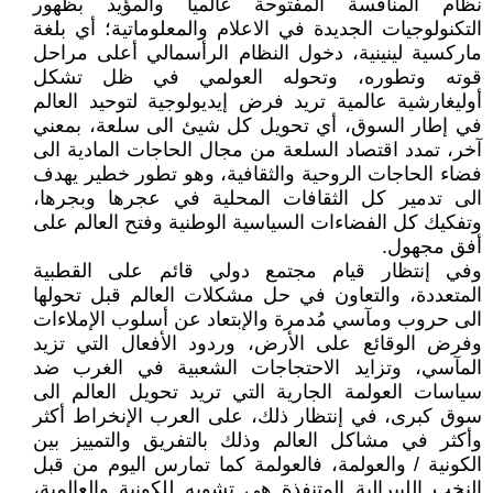
نظام المنافسة المفتوحة عالمياً والمؤيد بظهور
التكنولوجيات الجديدة في الاعلام والمعلوماتية؛ أي بلغة
ماركسية لينينية، دخول النظام الرأسمالي أعلى مراحل
قوته وتطوره، وتحوله العولمي في ظل تشكل
أوليغارشية عالمية تريد فرض إيديولوجية لتوحيد العالم
في إطار السوق، أي تحويل كل شيئ الى سلعة، بمعني
آخر، تمدد اقتصاد السلعة من مجال الحاجات المادية الى
فضاء الحاجات الروحية والثقافية، وهو تطور خطير يهدف
الى تدمير كل الثقافات المحلية في عجرها وبجرها،
وتفكيك كل الفضاءات السياسية الوطنية وفتح العالم على
أفق مجهول.
وفي إنتظار قيام مجتمع دولي قائم على القطبية
المتعددة، والتعاون في حل مشكلات العالم قبل تحولها
الى حروب ومآسي مُدمرة والإبتعاد عن أسلوب الإملاءات
وفرض الوقائع على الأرض، وردود الأفعال التي تزيد
المآسي، وتزايد الاحتجاجات الشعبية في الغرب ضد
سياسات العولمة الجارية التي تريد تحويل العالم الى
سوق كبرى، في إنتظار ذلك، على العرب الإنخراط أكثر
وأكثر في مشاكل العالم وذلك بالتفريق والتمييز بين
الكونية / والعولمة، فالعولمة كما تمارس اليوم من قبل
النخب الليبرالية المتنفذة هي تشويه للكونية والعالمية،