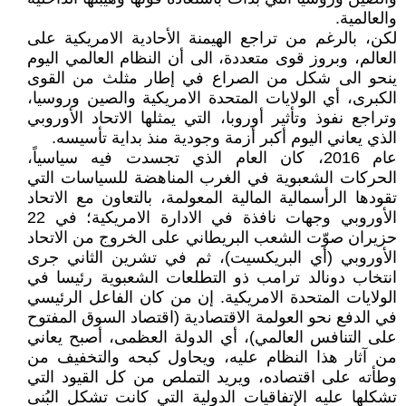
والعالمية.
لكن، بالرغم من تراجع الهيمنة الأحادية الامريكية على
العالم، وبروز قوى متعددة، الى أن النظام العالمي اليوم
ينحو الى شكل من الصراع في إطار مثلث من القوى
الكبرى، أي الولايات المتحدة الامريكية والصين وروسيا،
وتراجع نفوذ وتأثير أوروبا، التي يمثلها الاتحاد الأوروبي
الذي يعاني اليوم أكبر أزمة وجودية منذ بداية تأسيسه.
عام 2016، كان العام الذي تجسدت فيه سياسياً،
الحركات الشعبوية في الغرب المناهضة للسياسات التي
تقودها الرأسمالية المالية المعولمة، بالتعاون مع الاتحاد
الأوروبي وجهات نافذة في الادارة الامريكية؛ في 22
حزيران صوّت الشعب البريطاني على الخروج من الاتحاد
الأوروبي (أي البريكسيت)، ثم في تشرين الثاني جرى
انتخاب دونالد ترامب ذو التطلعات الشعبوية رئيسا في
الولايات المتحدة الامريكية. إن من كان الفاعل الرئيسي
في الدفع نحو العولمة الاقتصادية (اقتصاد السوق المفتوح
على التنافس العالمي)، أي الدولة العظمى، أصبح يعاني
من آثار هذا النظام عليه، ويحاول كبحه والتخفيف من
وطأته على اقتصاده، ويريد التملص من كل القيود التي
تشكلها عليه الإتفاقيات الدولية التي كانت تشكل البُنى