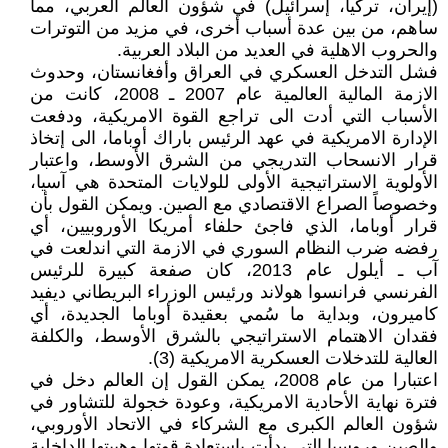
(إيران، تركيا، إسرائيل) في شؤون العالم العربي، مما
ساهم، من بين عدة أسباب أخرى، في مزيد من التوترات
والحروب الاهلية في العديد من البلاد العربية.
فشل التدخل العسكري في العراق وأفغانستان، وحدوث
الازمة المالية العالمية عام 2007 ـ 2008، كانت من
الأسباب التي أدت الى تراجع القوة الامريكية، ودفعت
الإدارة الامريكية في عهد الرئيس باراك أوباما، الى إتخاذ
قرار الانسحاب التدريجي من الشرق الأوسط، واعتبار
الأولوية الاستراتيجية الأولى للولايات المتحدة هي آسيا،
وخصوصاً الصراع الاقتصادي مع الصين. ويمكن القول بأن
قرار أوباما، الذي فاجئ حلفاء أمريكا الأوروبيين، أي
رفضه ضرب النظام السوري في الازمة التي اندلعت في
آب ـ أيلول عام 2013، كان صفعة كبيرة للرئيس
الفرنسي فرانسوا هولاند ورئيس الوزراء البريطاني ديفيد
كاميرون، وبداية ما سُمي بعقيدة أوباما الجديدة، أي
فقدان الاهتمام الاستراتيجي بالشرق الأوسط، والكلفة
العالية للتدخلات العسكرية الامريكية (3).
اعتبارا من عام 2008، يمكن القول إن العالم دخل في
فترة نهاية الأحادية الامريكية، وعودة خجولة للتشاور في
شؤون العالم الكبرى مع الشركاء في الاتحاد الأوروبي،
والصين وروسيا التي بدأت باستعادة قوتها وهيبتها الداخلية