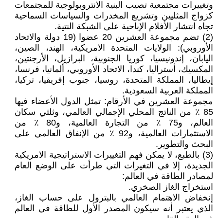
وتغييرات مجتمعية تصيب البنية الانتروبولوجية للمجتمعات
كزواج المثليين وتشريع المخدرات والسياسات السماحية
تجاه انتشار الأفلام الإباحية على الشبكة النتية.
(2) تضم مجموعة العشرين 20 عضوا (19 دولة والاتحاد
الأوروبي): الولايات المتحدة الامريكية، الهند، الصين،
اليابان، إندونيسيا، كوريا الجنوبية، البرازيل، الأرجنتين،
المكسيك، أستراليا، كندا، الاتحاد الأوروبي، ألمانيا، فرنسا،
إيطاليا، المملكة المتحدة، روسيا، جنوب إفريقيا، تركيا،
المملكة العربية السعودية.
مجموعة العشرين في الأرقام: تمثل الدول الأعضاء فيها
85 ٪ من الناتج المحلي الإجمالي العالمي، وثلثي سكان
العالم، و75 ٪ من التجارة العالمية، و80 ٪ من
الاستثمارات العالمية، و92 ٪ من الإنفاق العالمي على
البحث والتطوير.
(3) بالطبع، لا يمكن فهم التغييرات الاستراتيجية الامريكية
الجديدة، إلا في التغيرات التي طرأت على الوضع العام
لمصادر الطاقة في العالم:
استخراج الغاز الصخري.
إنخفاض الاهتمام العالمي بالبترول على حساب الغاز،
الذي يعتبر أنه سيكون المصدر الأول للطاقة في العالم