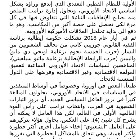
الأولية للنظام القطبي التعددي الذي إندفع وراؤه بشكل
أساسي الاتحاد الأوروبي، وتحاول إدارة ترامب التملص
منه لصالح الإتفاقيات الثنائية التي تتفاوض فيها في كل
مرة لكي تحصل على حصة أكبر من المكاسب، وهو ما
دفع الى بداية تخلخل العلاقات الأميركية الأوروبية.
ثم في أيار عام 2018 تشكلت حكومة إيطالية برئاسة
الفقيه القانوني جوزيبي كانتي من تحالف الشعبويين من
اليسار (حزب الخمسة نجوم بزعامة لويجي دي مايو)
واليمين (حزب الرابطة الإيطالية بزعامة ماتيو سيلفيني)،
المناهضين لسياسات الاتحاد الأوروبي الساعية لتعميق
العولمة الاقتصادية وغير الاقتصادية وفرضها على الدول
المنتسبة للاتحاد.
طبعاً، البعض في أوروبا، وخصوصاً في أوساط المتنفذين
في السياسات في الاتحاد الأوروبي، يحاولون المبالغة
كثيراً في بروز الفاعل السياسي الجديد، أي بروز التيارات
الشعبوية في الغرب، وانتخاب ترامب على رأس القوة
العالمية الأولى في العالم، لكن هذا العامل لا يمكنه أن
يشرح كل شيئ (4). على العكس، يحاول هؤلاء بتركيزهم
على العامل "الشعبوي" إخفاء عوامل أخرى أكثر خطورة
وأكثر أهمية، وهي تتعلق بالمشاكل الخطيرة التي يفرزها