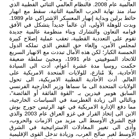
العالمية عام 2008. فالنظام العالمي الثنائي القطبية الذي
ساد منذ نهاية الحرب العالمية الثانية، سقط مع انهيار
حائط برلين وبداية إنهيار المعسكر الاشتراكي عام 1989.
وبدت للوهلة الأولى، أن عالماً جديداً يتشكل في الأفق
قوامه التعاون والتشارك وبناء منظومة عالمية جديدة
تقوم على التعددية القطبية، تعقب عملية إصلاح كبيرة
لمجلس الأمن، وإلغاء حق النقض الذي تملكه الدول
الخمسة الكبار؛ لكن هذه الآمال تبددت مع الانهيار السريع
للاتحاد السوفييتي عام 1991، ومجيئ سلطة ضعيفة
حكمت روسيا مدة عشرة أعوام، أدت الى السيادة
الأحادية، بلا مُنازع، للولايات المتحدة الامريكية على
العالم. أدت الأحادية القطبية الامريكية، الى تحول
الولايات المتحدة الى ما سماها وزير الخارجية الفرنسي
السابق هوبير فيدرين بـ "القوة الفائقة أو الفائضة"،
وبالتالي الى زيادة الغطرسة في السياسات الخارجية،
مما دفع الإدارة الامريكية في عهد الرئيس جورج بوش
الابن الى إتخاذ القرار في غزو العراق عام 2003 والذي
فتح الشرق الأوسط الى مزيد من الازمات والحروب،
وأدى الى تغيير المعادلات الاستراتيجية في الشرق
الأوسط لغير صالح العرب، وزيادة تدخل القوى الإقليمية