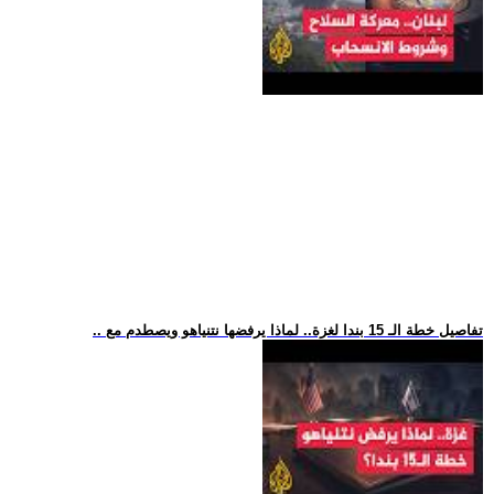
.. تفاصيل خطة الـ 15 بندا لغزة.. لماذا يرفضها نتنياهو ويصطدم مع