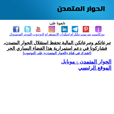
تابعونا على:
بودكاست
بنترست
تيلكرام
لينكدإن
الانستغرام
اليوتيوب
التويتر
الفيسبوك
تبرعاتكم وتبرعاتكن المالية تحفظ استقلال الحوار المتمدن،
فشاركونا في دعم استمرارية هذا الفضاء اليساري الحر
[اشترك في قناة ‫«الحوار المتمدن» على اليوتيوب]
الحوار المتمدن - موبايل
الموقع الرئيسي