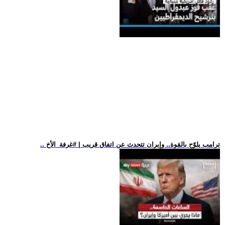
.. ترامب يلوّح بالقوة.. وإيران تتحدث عن اتفاق قريب | #غرفة_الأخ