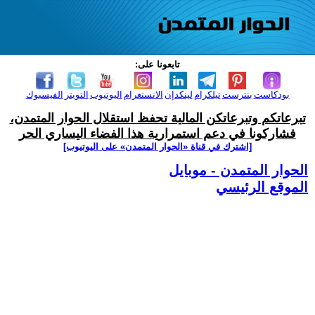
تابعونا على:
بودكاست
بنترست
تيلكرام
لينكدإن
الانستغرام
اليوتيوب
التويتر
الفيسبوك
تبرعاتكم وتبرعاتكن المالية تحفظ استقلال الحوار المتمدن،
فشاركونا في دعم استمرارية هذا الفضاء اليساري الحر
[اشترك في قناة ‫«الحوار المتمدن» على اليوتيوب]
الحوار المتمدن - موبايل
الموقع الرئيسي