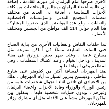
الاخرى طرحها أمام البرلمان في دورته القادمة ، إضافة
الى غالبية أعضاء البرلمان ومجالس المحافظات من كافة
الأحزاب السياسية ، أضافة الى العديد من مختلف
منظمات المجتمع المدني والمؤسسات الاقتصادية
والنقابات ، وبلغ عدد المواطنين الذي حضروا للمشاركة
هذا العام حوالي 114 الف مواطن من الجنسين ومختلف
الأعمار .
تبدا حلقات النقاش والفعاليات الأخرى من بداية الصباح
حتى الساعة السابعة مساءً في أماكن متنوعة مثل
مسارح عامة ، وعلى ظهر بعض الزوارق في ميناء
المدينة ، وداخل الخيام ، وعند أكشاك المنظمات ، وفي
المطاعم وفي الهواء الطلق .
يمتد المهرجان لمسافة أكثر من كيلومتر على شارع
ساحلي ، ولايسمح بمرور السيارات أيام المهرجان ، لذلك
من الاعتيادي ان تلتقي اثناء التجوال شخصيات عامة من
رئيس الوزراء والوزراء وقادة الاحزاب واعضاء البرلمان
وغيرهم ، وبدون حمايات شخصية طبعاً ، يتنقلون بين
اماكن المهرجان مشياً على الأقدام مثل أي مشارك وزائر
للمهرجان .