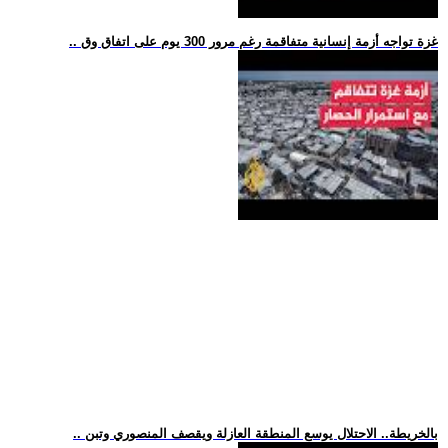
.. غزة تواجه أزمة إنسانية متفاقمة رغم مرور 300 يوم على اتفاق وق
.. بالخريطة.. الاحتلال يوسع المنطقة العازلة ويقصف المنصوري وتبن