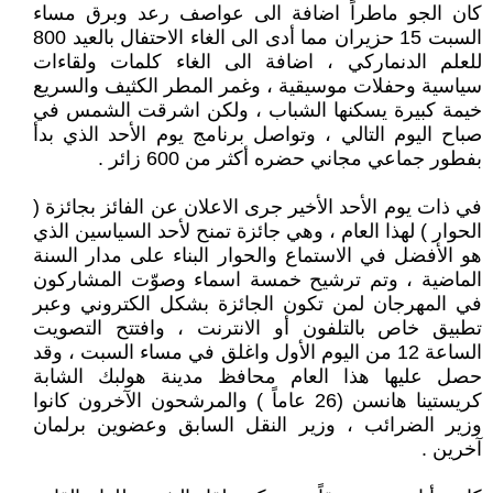
كان الجو ماطراً اضافة الى عواصف رعد وبرق مساء
السبت 15 حزيران مما أدى الى الغاء الاحتفال بالعيد 800
للعلم الدنماركي ، اضافة الى الغاء كلمات ولقاءات
سياسية وحفلات موسيقية ، وغمر المطر الكثيف والسريع
خيمة كبيرة يسكنها الشباب ، ولكن اشرقت الشمس في
صباح اليوم التالي ، وتواصل برنامج يوم الأحد الذي بدأ
بفطور جماعي مجاني حضره أكثر من 600 زائر .
في ذات يوم الأحد الأخير جرى الاعلان عن الفائز بجائزة (
الحوار ) لهذا العام ، وهي جائزة تمنح لأحد السياسين الذي
هو الأفضل في الاستماع والحوار البناء على مدار السنة
الماضية ، وتم ترشيح خمسة اسماء وصوّت المشاركون
في المهرجان لمن تكون الجائزة بشكل الكتروني وعبر
تطبيق خاص بالتلفون أو الانترنت ، وافتتح التصويت
الساعة 12 من اليوم الأول واغلق في مساء السبت ، وقد
حصل عليها هذا العام محافظ مدينة هولبك الشابة
كريستينا هانسن (26 عاماً ) والمرشحون الآخرون كانوا
وزير الضرائب ، وزير النقل السابق وعضوين برلمان
آخرين .