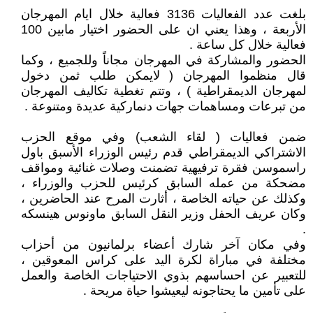
بلغت عدد الفعاليات 3136 فعالية خلال ايام المهرجان
الأربعة ، وهذا يعني ان على الحضور اختيار مابين 100
فعالية خلال كل ساعة .
الحضور والمشاركة في المهرجان مجاناً وللجميع ، وكما
قال منظموا المهرجان ( لايمكن طلب ثمن دخول
لمهرجان الديمقراطية ) ، وتتم تغطية تكاليف المهرجان
من تبرعات ومساهمات جهات دنماركية عديدة ومتنوعة .
ضمن فعاليات ( لقاء الشعب) وفي موقع الحزب
الاشتراكي الديمقراطي قدم رئيس الوزراء الأسبق باول
راسموسن فقرة ترفيهية تضمنت وصلات غنائية ومواقف
مضحكة من عمله السابق كرئيس للحزب والوزراء ،
وكذلك عن حياته الخاصة ، أثارت المرح عند الحاضرين ،
وكان عريف الحفل وزير النقل السابق ماونوس هينسكه
.
وفي مكان آخر شارك أعضاء برلمانيون من أحزاب
مختلفة في مباراة لكرة اليد على كراس المعوقين ،
للتعبير عن احساسهم بذوي الاحتياجات الخاصة والعمل
على تأمين ما يحتاجونه ليعيشوا حياة مريحة .