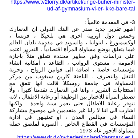
https://www.tv2lorry.dk/artikel/unge-buher-minister-
ud-af-gymnasium-vi-er-ikke-bare-tal
3- في المقدمة عالمياً :
اظهر تقرير جديد صدر عن البنك الدولي ان الدنمارك
وخمس دول اوربية اخرى هي بلجيكا ، فرنسا ،
لوكسمبورغ ، ليتوانيا ، والسويد في مقدمة بلدان العالم
فيما يتعلق بوضع مساواة المرأة اقتصادياً . التقرير اعتمد
على دراسات وفق معايير محددة تتعلق مثلأً باجازة
الامومة ، مستوى الرواتب ، التقاعد ، امكانية انشاء
مؤسسات خاصة ، اضافة الى قوانين الزواج ، وحرية
التنقل والتصرف . الباحثة كارين سيغوب من مركز
المساواة في جامعة روسكلا قالت انها تتفق مع
استنتاجات التقرير ، واننا في الدنمارك تقدمنا كثيراً ، ولا
تضطر المرأة للاختيار بين الوظيفة أو رعاية الاطفال ، لانه
تتوفر رعاية للاطفال حتى بعمر سنة واحدة . ولكنها
اشارت الى اننا لا زلنا غير متقدمين في موضوع مشاركة
النساء في مجالس المدن ، او تمثيلهن في ادارة
المؤسسات في القطاع الخاص . الصورة لملصق حملة
مساواة الاجور عام 1973 .
https://www.dr.dk/nyheder/indland/danmark-er-i-