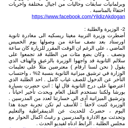
وبرلمانيات سابقات وحاليات من اجيال مختلفة واخريات
احتفاءً بالمناسبة .
https://www.facebook.com/YildizAkdogan
2- الوزيرة والطلبة :
أضطرت وزيرة التربية مغيتا ريسكيه الى مغادرة ثانوية
اورستاد بعد نصف ساعة من وصولها يوم الخميس
الماضي ، على الرغم ان الوقت المقرر للزيارة كان ساعة
ونصف . وكان بضع مئات من الطلبة قد تجمعوا على
سلالم الثانوية قد واجهوا الوزيرة بالزعيق والهتاف الذي
يقول ( نحن لسنا ارقام ) معترضين مثلاً على تعليمات
الوزارة في ترشيق ميزانية الثانوية بنسبة 2% ، واحتساب
التأخر عن الدخول للصف غياب كامل . احد الطلبة الذي
اعترضها على درج الثانوية قال لها : انتِ حضرتِ بسيارة
بورشا ولكننا نستخدم النقل العام ويحدث تأخير احياناً ،
وترشيق الميزانية أدى الى خسارتنا لعدد من المدرسين .
الوزيرة كتبت لاحقاً : للأسف لم تكن تجربة جيدة هذا
اليوم ، حضرتُ للحديث عن الديمقراطية والتعليم
وتحدثت مع الادارة والمدرسين و رغبتُ اكمال الحوار مع
مجلس الطلبة . الرابط ادناه لفيديو الحدث .