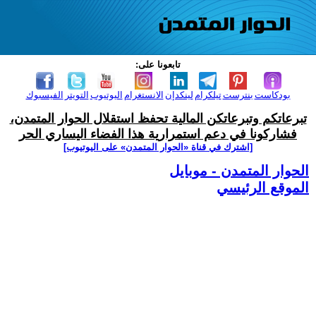
تابعونا على:
بودكاست
بنترست
تيلكرام
لينكدإن
الانستغرام
اليوتيوب
التويتر
الفيسبوك
تبرعاتكم وتبرعاتكن المالية تحفظ استقلال الحوار المتمدن،
فشاركونا في دعم استمرارية هذا الفضاء اليساري الحر
[اشترك في قناة ‫«الحوار المتمدن» على اليوتيوب]
الحوار المتمدن - موبايل
الموقع الرئيسي