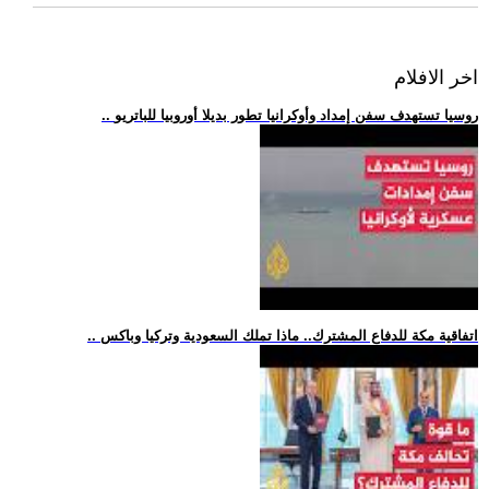
اخر الافلام
.. روسيا تستهدف سفن إمداد وأوكرانيا تطور بديلا أوروبيا للباتريو
.. اتفاقية مكة للدفاع المشترك.. ماذا تملك السعودية وتركيا وباكس