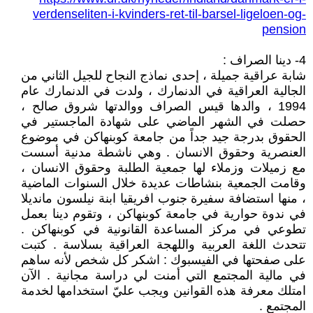
verdenseliten-i-kvinders-ret-til-barsel-ligeloen-og-
pension
4- دينا الصراف :
شابة عراقية جميلة ، إحدى نماذج النجاح للجيل الثاني من
الجالية العراقية في الدنمارك ، ولدت في الدنمارك عام
1994 ، والدها قيس الصراف ووالدتها شروق صالح ،
حصلت في الشهر الماضي على شهادة الماجستير في
الحقوق بدرجة جيد جداً من جامعة كوبنهاكن في موضوع
العنصرية وحقوق الانسان . وهي ناشطة مدنية أسست
مع زميلات وزملاء لها جمعية الطلبة وحقوق الانسان ،
وقامت الجمعية بنشاطات عديدة خلال السنوات الماضية
، منها استضافة سفيرة جنوب افريقيا ابنة نيلسون مانديلا
في ندوة حوارية في جامعة كوبنهاكن ، وتقوم دينا بعمل
تطوعي في مركز المساعدة القانونية في كوبنهاكن .
تتحدث اللغة العربية واللهجة العراقية بسلاسة . كتبت
على صفحتها في الفيسبوك : اشكر كل شخص لأنه ساهم
في مالية المجتمع التي أمنت لي دراسة مجانية . الآن
امتلك معرفة هذه القوانين ويجب عليّ استخدامها لخدمة
المجتمع .