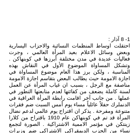
1- 8 آذار :
احتقلت اوساط المنظمات النسائية والاحزاب اليسارية
وبعض وسائل الاعلام بعيد المرأة العالمي ، وجرت
فعاليات عديدة في مدن مختلفة أبرزها في كوبنهاكن .
وتشكل المساواة الموضوع الأول في النقاش بهذه
المناسبة ، ولكن برز هذا العام موضوع المساواة في
اجازة الامومة حيث يطالب البعض بتقاسم اجازة الامومة
مناصفة مع الرجل ، بسبب ان غياب المرأة عن العمل
لسنة كاملة يضعف من كفائتها لعدم متابعتها التطور في
عملها . من جانب آخر اقامت رابطة المرأة العراقية في
الدنملرك حفلاً عائلياً مساء يوم أمس السبت ضم فقرات
متنوعة ومفرحة . يذكر ان اقتراح يوم عالمي لدعم نضال
المرأة قد تم في كوبنهاكن عام 1910 باقتراح من كلارا
زينتكن في مؤتمر الاممية الاشتراكية . الصورة لتجمع
نساء من الحزب الديمقراكي الاشتراكي ضم وزيرات