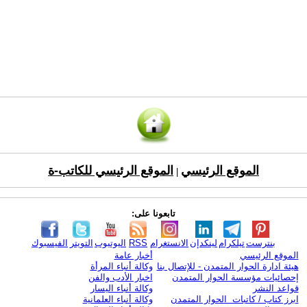
الموقع الرئيسي
الموقع الرئيسي للكاتب-ة
|
تابعونا على:
بنترست
تيلكرام
لينكدإن
الانستغرام
RSS
اليوتيوب
التويتر
الفيسبوك
الموقع الرئيسي
أخبار عامة
هيئة ادارة الحوار المتمدن - للإتصال بنا
وكالة أنباء المرأة
إحصائيات مؤسسة الحوار المتمدن
اخبار الأدب والفن
قواعد النشر
وكالة أنباء اليسار
ابرز كتاب / كاتبات الحوار المتمدن
وكالة أنباء العلمانية