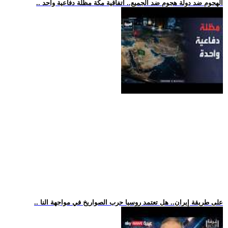
.. الهجوم ضد دولة هجوم ضد الجميع.. اتفاقية مكة مظلة دفاعية واحد
.. على طريقة إيران.. هل تعتمد روسيا حرب الصواريخ في مواجهة النا