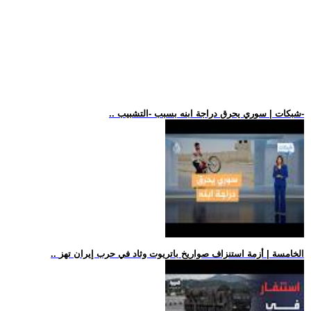
.. شبكات | سوري يحرق دراجة ابنه بسبب -التشبيب-
.. الخامسة | أزمة استنزاف صواريخ باتريوت وثاد في حرب إيران تهز