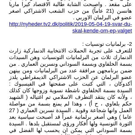
على مقعد . واصبحت الشابة طالبة الاقتصاد كيرا ماريا
هانسن (21 عاماً) من حزب الشعب الاشتراكي اصغر
عضو في البرلمان الاوربي .
http://nyheder.tv2.dk/politik/2019-05-04-19-svar-du-
skal-kende-om-ep-valget
2- برلمانيات تونسيات :
للتعرف على تجربة الحملات الانتخابية الدنماركية زارت
الدنمارك ثلاث من البرلمانيات التونسيات وهن السيدات
بسمة الخلفاوي وبسمة السوداني ونسرين العماري . من
ضمن برنامجهن مرافقة عدد من البرلمانيات ومن بينهن
عضو البرلمان عن الحزب الاشتراكي الديمقراطي يلدز
أكدوكان ، التي كتبت على صفحتها في الفيسبوك :
السيدة بسمة الخلفاوي ناشطة نسوية وزوجها كان كذلك
، ولأنه كان ينتقد التطرف الاسلامي تم اغتياله ( الشهيد
حكم بلعاوي ، ح أ) ، وهذا لم يمنع بسمة من مواصلة
العمل وانها شجاعة وقوية . السيدة نسرين العماري ( 27
عاما ) وهي أصغر برلمانية عمراً قد أصبحت سياسية بعد
الثورة التونسية ولها أفكار ورؤى لمستقبل بلدها . السيدة
بسمة السوداني التي يمكن ان يحسب لها الفضل في