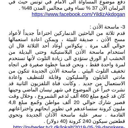
دفع موضوع المساواة الى الأمام في تونس حيث في
البرلمان الآن 37 % نساء وفي مجالس المدن 48% .
https://www.facebook.com/YildizAkdogan
3- ماسحة الأذن :
قدم ثلاثة من الباحثين الدنماركين اختراعاً جديداً لأعواد
مسح الأذن ، صديقة للبيئة ، ويمكن اعادة استعمالها
حوالي ألف مرة . نيكولاس أوغاد أحد الثلاثة قال ان
استخدام ماسحة الأذن البلاستيكية وحتى البديلة من
الخشب او الورق ستؤدي الى زيادة التلوث لأنها تستخدم
لمرة واحدة فقط ، ونحن قدمنا خطوة صغيرة في اتجاه
تخفيف التلوث البيئي . ماسحة الأذن الجديدة تتكون من
مادتي النايلون والسليكون وقابلة للتنظيف واعادة
الاستعمال من جديد . وكانت قناة التلفزيون الثانية قد
نشرت خبراً عن الموضوع في شهر نيسان الماضي وحينها
كان قد جُمع مبلغ 460 ألف لدعم الشمروع ، وخلال وقت
قصير شارك حوالي 20 ألف مواطن وجُمع مبلغ 4,8
مليون كرونة ستساعدهم في تطوير ابحاثهم واختراعاتهم
القادمة . سعر علبة ماسحة الآذان الجديدة وتحوي
قطعتين سيكون 240 كرونة (40 دولار) .
http://nyheder.tv2.dk/lokalt/2019-05-29-danskere-