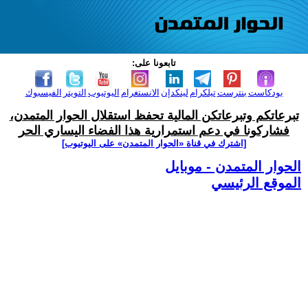
تابعونا على:
بودكاست
بنترست
تيلكرام
لينكدإن
الانستغرام
اليوتيوب
التويتر
الفيسبوك
تبرعاتكم وتبرعاتكن المالية تحفظ استقلال الحوار المتمدن،
فشاركونا في دعم استمرارية هذا الفضاء اليساري الحر
[اشترك في قناة ‫«الحوار المتمدن» على اليوتيوب]
الحوار المتمدن - موبايل
الموقع الرئيسي