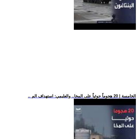
.. الخامسة | 20 هجوماً حوثياً على المخا.. والعليمي: استهداف الم