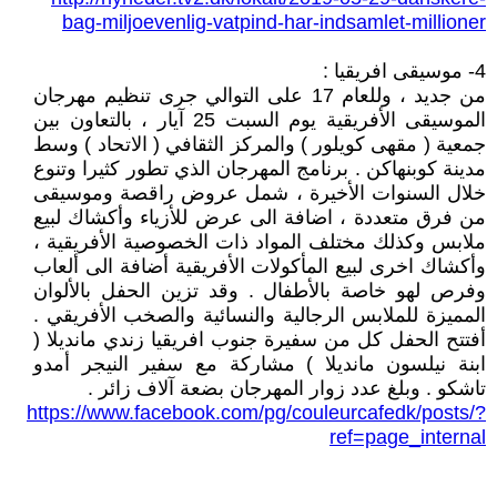
bag-miljoevenlig-vatpind-har-indsamlet-millioner
4- موسيقى افريقيا :
من جديد ، وللعام 17 على التوالي جرى تنظيم مهرجان
الموسيقى الأفريقية يوم السبت 25 آيار ، بالتعاون بين
جمعية ( مقهى كويلور ) والمركز الثقافي ( الاتحاد ) وسط
مدينة كوبنهاكن . برنامج المهرجان الذي تطور كثيرا وتنوع
خلال السنوات الأخيرة ، شمل عروض راقصة وموسيقى
من فرق متعددة ، اضافة الى عرض للأزياء وأكشاك لبيع
ملابس وكذلك مختلف المواد ذات الخصوصية الأفريقية ،
وأكشاك اخرى لبيع المأكولات الأفريقية أضافة الى ألعاب
وفرص لهو خاصة بالأطفال . وقد تزين الحفل بالألوان
المميزة للملابس الرجالية والنسائية والصخب الأفريقي .
أفتتح الحفل كل من سفيرة جنوب افريقيا زندي مانديلا (
ابنة نيلسون مانديلا ) مشاركة مع سفير النيجر أمدو
تاشكو . وبلغ عدد زوار المهرجان بضعة آلاف زائر .
https://www.facebook.com/pg/couleurcafedk/posts/?
ref=page_internal