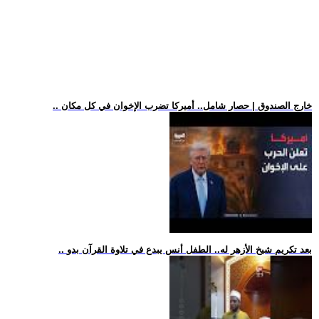
.. خارج الصندوق | حصار شامل.. أميركا تضرب الإخوان في كل مكان
.. بعد تكريم شيخ الأزهر له.. الطفل أنس يبدع في تلاوة القرآن بدو