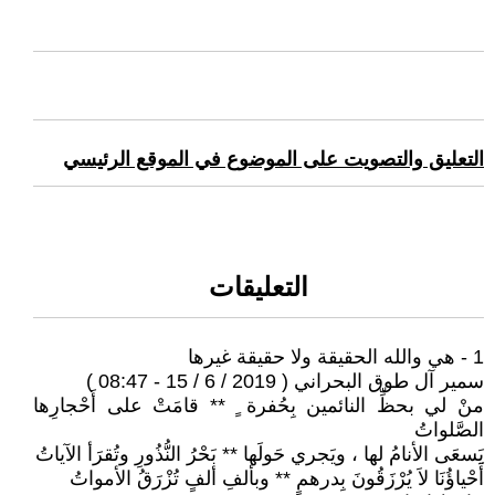
التعليق والتصويت على الموضوع في الموقع الرئيسي
التعليقات
1 - هي والله الحقيقة ولا حقيقة غيرها
سمير آل طوق البحراني ( 2019 / 6 / 15 - 08:47 )
منْ لي بحظِّ النائمين بِحُفرة ٍ ** قامَتْ على أَحْجارِها
الصَّلواتُ
يَسعَى الأنامُ لها ، ويَجري حَولَها ** بَحْرُ النُّذُورِ وتُقرَأ الآياتُ
أَحْياؤُنَا لاَ يُرْزَقُونَ بِدرهمٍ ** وبألفِ ألفٍ تُزْرَقُ الأمواتُ