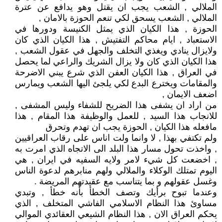
الملالي , الشعب يجب ان يقتل وهو يدافع عن عترة
الملالي , الشعب يسحق لكي تنعم الحوزة بالامان ,
الحوزة , هذا الكيان الذي يمثل الكنيسة ودورها في
الاستعباد , ايام محاكم التفتيش , هذا الكيان الذي كان
ولايزال ينادي ويغذي التخلف والجهل في عقول الشعب ,
هذا الكيان الذي كان ولا يزال الشريك والراعي لما يحصل
في العراق , هذا الكيان العفن الذي شرع يبني الاضرحة
والمقامات ويخترع البدع لكي يلجئ اليها الشعب ويمارس
اضعف الايمان ,
من اراد ان يشفى هذا الضريح للشفاء وليس المشفى ,
للانجاب هذا السيد , للعمل والوظيفة هذا المقام , هذا
مافعله هذا الكيان , الحوزة يجب ان تهدم وتحرق
ولم تكتفي بهذا , لا وانما ولت اناس على رقاب العراقيين
, واخذت تحول مسار هذا البلد الى الاتجاه الذي امرت به
, اخضعت كل شيء لامر ولايه السفيه في ايران , هي
اليوم تمتلك الوكلاء والملالي ولهم منابرهم لدعوة الناس
وغسل عقولهم و بما يتناسب مع عقيدتهم المريضة .
وعندما تبوح برأيك وتصف الخطأ بأنه خطأ , وتبدي
مساوئ هذا النظام الاسلامي الفاشي المتخلف , الذي
يحكم العراق الان , هذا النظام الشيعي العقائدي الموالي