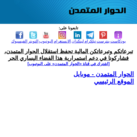
تابعونا على:
بودكاست
بنترست
تيلكرام
لينكدإن
الانستغرام
اليوتيوب
التويتر
الفيسبوك
تبرعاتكم وتبرعاتكن المالية تحفظ استقلال الحوار المتمدن،
فشاركونا في دعم استمرارية هذا الفضاء اليساري الحر
[اشترك في قناة ‫«الحوار المتمدن» على اليوتيوب]
الحوار المتمدن - موبايل
الموقع الرئيسي