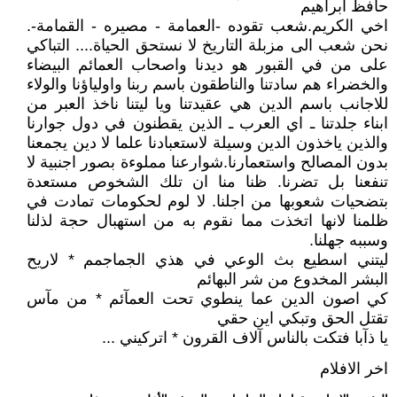
حافظ ابراهيم
اخي الكريم.شعب تقوده -العمامة - مصيره - القمامة-.
نحن شعب الى مزبلة التاريخ لا نستحق الحياة.... التباكي
على من في القبور هو ديدنا واصحاب العمائم البيضاء
والخضراء هم سادتنا والناطقون باسم ربنا واولياؤنا والولاء
للاجانب باسم الدين هي عقيدتنا ويا ليتنا ناخذ العبر من
ابناء جلدتنا ـ اي العرب ـ الذين يقطنون في دول جوارنا
والذين ياخذون الدين وسيلة لاستعبادنا علما لا دين يجمعنا
بدون المصالح واستعمارنا.شوارعنا مملوءة بصور اجنبية لا
تنفعنا بل تضرنا. ظنا منا ان تلك الشخوص مستعدة
بتضحيات شعوبها من اجلنا. لا لوم لحكومات تمادت في
ظلمنا لانها اتخذت مما نقوم به من استهبال حجة لذلنا
وسببه جهلنا.
ليتني اسطيع بث الوعي في هذي الجماجمم * لاريح
البشر المخدوع من شر البهائم
كي اصون الدين عما ينطوي تحت العمآئم * من مآس
تقتل الحق وتبكي اين حقي
يا ذآبا فتكت بالناس آلاف القرون * اتركيني ...
اخر الافلام