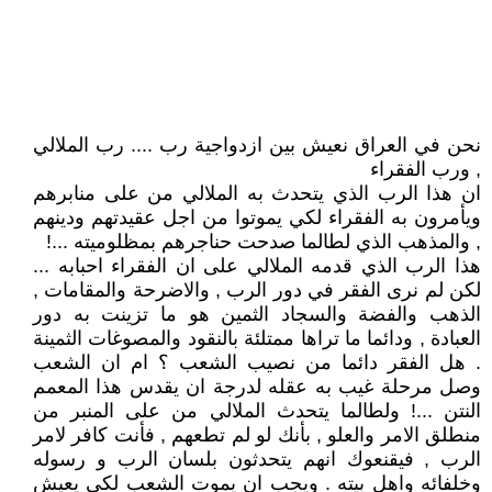
نحن في العراق نعيش بين ازدواجية رب .... رب الملالي
, ورب الفقراء
ان هذا الرب الذي يتحدث به الملالي من على منابرهم
ويأمرون به الفقراء لكي يموتوا من اجل عقيدتهم ودينهم
, والمذهب الذي لطالما صدحت حناجرهم بمظلوميته ...!
هذا الرب الذي قدمه الملالي على ان الفقراء احبابه ...
لكن لم نرى الفقر في دور الرب , والاضرحة والمقامات ,
الذهب والفضة والسجاد الثمين هو ما تزينت به دور
العبادة , ودائما ما تراها ممتلئة بالنقود والمصوغات الثمينة
. هل الفقر دائما من نصيب الشعب ؟ ام ان الشعب
وصل مرحلة غيب به عقله لدرجة ان يقدس هذا المعمم
النتن ...! ولطالما يتحدث الملالي من على المنبر من
منطلق الامر والعلو , بأنك لو لم تطعهم , فأنت كافر لامر
الرب , فيقنعوك انهم يتحدثون بلسان الرب و رسوله
وخلفائه واهل بيته . ويجب ان يموت الشعب لكي يعيش