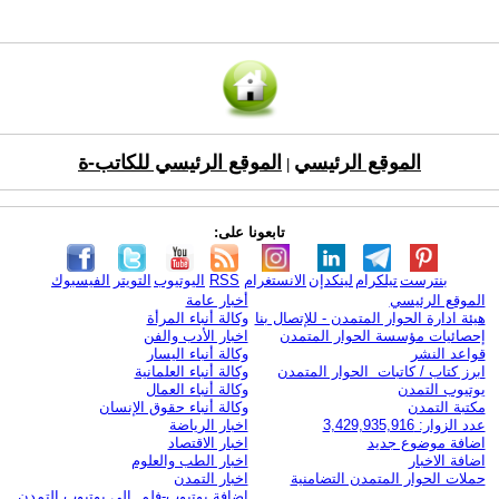
الموقع الرئيسي
الموقع الرئيسي للكاتب-ة
|
تابعونا على:
بنترست
تيلكرام
لينكدإن
الانستغرام
RSS
اليوتيوب
التويتر
الفيسبوك
الموقع الرئيسي
أخبار عامة
هيئة ادارة الحوار المتمدن - للإتصال بنا
وكالة أنباء المرأة
إحصائيات مؤسسة الحوار المتمدن
اخبار الأدب والفن
قواعد النشر
وكالة أنباء اليسار
ابرز كتاب / كاتبات الحوار المتمدن
وكالة أنباء العلمانية
يوتيوب التمدن
وكالة أنباء العمال
مكتبة التمدن
وكالة أنباء حقوق الإنسان
عدد الزوار: 3,429,935,916
اخبار الرياضة
اضافة موضوع جديد
اخبار الاقتصاد
اضافة الاخبار
اخبار الطب والعلوم
حملات الحوار المتمدن التضامنية
اخبار التمدن
إضافة يوتيوب-فلم إلى يوتيوب التمدن