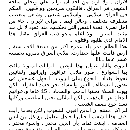
لايران , ولا اريد من احد ان يزايد علي ويخلي ساحة
الشيعى في العراق , فالنكون صريحين وواقعيين , الحكم
في العراق اسلامي , واسلامي شيعي , وشيعي متعصب
متطرف متخلف , وخائن ايضا , موالي لايران , جاء من
اجل نصرة عقدة النقص التي تحكمهم منذ عقود لا بل منذ
مئات السنين , ولا اعلم ماهو ذنب العراق بمقتل هذا
الامام الذي طلبوه وقتلوه ...
هذا النظام دمر بلد عمره اكثر من سبعة الاف سنة ,
ارض قامت عليها حضارت, ملالي العراق دمروه بخمسة
عشر عاما ...!!!
الموت والنار عنوان لهذا الوطن , الرايات الملونة ملئت
بها الشوارع , صور ملالي عراقيين وايرانيين ولبنانيين
تحوط بغداد , الجوع يملئ البيوت , الجهل عشعش في
عقول البسطاء , العوز والفساد نخر جسد الفقراء , لكن
بيوت الصلاة تملئها الذهب والسجاد , 15 عاما ودعواتهم
الدفاع عن المذهب , لكن الملالي تحتل المناصب وركابها
تسد جوع نصف الشعب .
لم اكن مقتنع ان الدين افيون الشعوب , لكن بعدما رأيت
كيف هذا الشعب الجبان الجاهل يتعامل مع كل من لبس
العمامة , ايقنت تماما بأن الدين مخدر , واسوء مخدر ,
ولو كان بيدي لمنعت الدين من العراق لمئة سنة وحولت