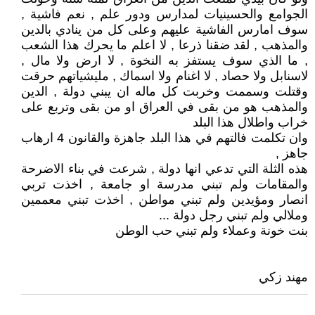
الجوامع والحسينيات لمدارس ودور علم , نعم فاشية ,
سوف امارس الفاشية عليهم وعلى كل من ينادي بالدين
والمذهب , لقد ضقنا ذرعا , لا اعلم ما يحرك هذا الشعب
, ما الذي سوف يستفز به النخوة , لا ارض ولا مال ,
لاسنابل ولا حصاد , لا اغنام ولا اسماك , مليشياتهم حرقت
وقتلت وسممت وخربت كل ماله ان يبني دولة , الدين
والمذهب هو من بقى في العراق او من بقى وتربع على
خراب واطلال هذا البلد
وان تكلمت فالتهم في هذا البلد جاهزة والقانون 4 ارهاب
جاهز ,
هذه الثلة التي تدعي انها دولة , شرعت في بناء الاضرحة
والمقامات ولم تبني مدرسة او جامعة , اخذت تربي
انصار ومؤيدين ولم تبني مواطن , اخذت تبني معممين
وملالي ولم تبني رجل دولة ...
بنت خونة وعملاء ولم تبني حب الوطن
مهند زكي