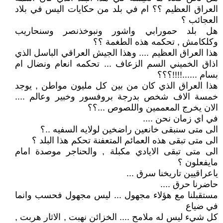
العراق العظيم ؟؟ ام في بلد من حكايات اليس في بلاد
العجائب ؟
هل بلد حمورابي واشور ونبوخذنصر وسنحاريب
وكلكامش , تحكمه هذه الطغمة ؟؟
هذا العراق العظيم .... وهذا الجيش العراقي الباسل الذي
اذاق الخميني السم الزعاف ... تحكمه انعام ونضال ام
بسام ......!!!!؟؟؟
هذا العراق الذي كان من بين كل مليون مواطن , يوجد
خمسة الاف شخص بدرجة بروفسور وخبير وعالم ....
الان يخرج المعممين واللصوص ...؟؟
في اي زمان نحن ....
الى متى سنبقى خانعين راضخين لولايه السفيه ..؟
الى متى تبقى هذه العمائم المتعفنة تحكم هذا البلد ؟
الى متى تبقى الايادي مكبلة , والحناجر موصدة امام
مايفعلون ؟
ياعراقيين تاريخنا سرق ...
حاضرنا حرق ....
مستقبلنا مع هؤلاء مجهول ... ليس مجهول فحسب وانما
في ضياع
كل شيء ليس له ملامح .... الخزائن نهبت , الاثار هربت ,