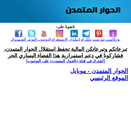
تابعونا على:
بودكاست
بنترست
تيلكرام
لينكدإن
الانستغرام
اليوتيوب
التويتر
الفيسبوك
تبرعاتكم وتبرعاتكن المالية تحفظ استقلال الحوار المتمدن،
فشاركونا في دعم استمرارية هذا الفضاء اليساري الحر
[اشترك في قناة ‫«الحوار المتمدن» على اليوتيوب]
الحوار المتمدن - موبايل
الموقع الرئيسي