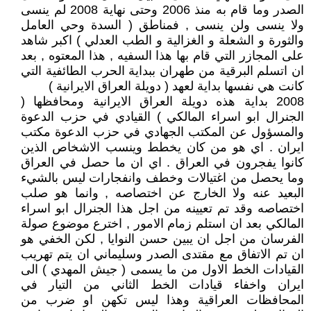
الصدر وما قام به منذ 2006 وحتى نهاية 2008 لم ينسى
ولا ينسى ولن ينسى , فمناطق ( السدة وحي العامل
والثورة و الشعلة و الغزالية و الطب العدلي ) اكبر شاهد
على المجازر التي قام بها هذا السفيه , هذا المعتوه , بعد
ان اتسلم البرقية من طهران ببداية الحرب الطائفية التي
كانت هي نفسها بداية لعهد ( دويلة العراق الايرانية )
2008 بداية هذه دويلة العراق الايرانية ومحافظها (
الجنرال ابو اسراء المالكي ) القيادي في حزب الدعوة
والمسؤول عن المكتب الجهادي في حزب الدعوة مكتب
ايران . اي هو من كان يخطط وينسب الاشخاص الذين
كانوا يفجرون في العراق . اي ان ما حصل في العراق
وما يحصل من اغتيالات وخطف وانفجارات ليس بالشيء
البعيد عنه ولا الخارج عن اختصاصه , وانما هو صلب
اختصاصه وقد تم تعيينه من اجل هذا الجنرال ابو اسراء
المالكي بعد ان استلم زمام الامور , اخترع موضوع صولة
الفرسان من اجل ان يبين حسن النوايا , لكن الخفي هو
ان تم الاتفاق مع مقتدى الصدر وسليماني ان يتم تهريب
القيادات الخط الاول من ما يسمى ( جيش المهدي ) الى
ايران واخفاء قيادات الخط الثاني من التيار في
المحافظات العراقية وهذا ليس تكهن او ضرب من