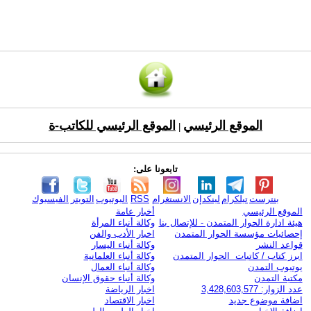
الموقع الرئيسي
الموقع الرئيسي للكاتب-ة
|
تابعونا على:
بنترست
تيلكرام
لينكدإن
الانستغرام
RSS
اليوتيوب
التويتر
الفيسبوك
الموقع الرئيسي
أخبار عامة
هيئة ادارة الحوار المتمدن - للإتصال بنا
وكالة أنباء المرأة
إحصائيات مؤسسة الحوار المتمدن
اخبار الأدب والفن
قواعد النشر
وكالة أنباء اليسار
ابرز كتاب / كاتبات الحوار المتمدن
وكالة أنباء العلمانية
يوتيوب التمدن
وكالة أنباء العمال
مكتبة التمدن
وكالة أنباء حقوق الإنسان
عدد الزوار: 3,428,603,577
اخبار الرياضة
اضافة موضوع جديد
اخبار الاقتصاد