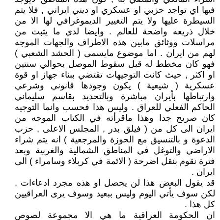
فيها اي تواجد حزبي او عسكري او ديني ايراني , فلا يتم
السيطرة عليها ولا يتم التغيير الديموغرافي لها الا من
خلال ذريعه واضحة للعالم . وايضا لدي ما يثبت من
مراسلات ووثائق مابين هذه الاطراف والجهات الموجه
لهم من ايران . اما موضوع مايسمى ( الحشد الشعبي )
فهو كان مخطط له قبل سقوط الموصل بحوالي سنتين
او اكثر , حيث كانت التوجيهات تقتضي ببناء جهاز او قوة
عسكرية ( شيعية ) يكون وجودها قانوني وشرعي
وارتباطها بأيران مباشرة وبالتحديد بقاسم سليماني
الحاكم الفعلي للعراق . وليس هذا فحسب وانما التوجيه
كان صريح جدا وهذا ماقرأته في الكتاب الموجه من
ايران الى كل من ( فيلق بدر , المجلس الاعلى , حزب
الدعوة و بالتنسيق مع الحوزة والمرجعية ) انه يتم شراء
الاراضي والتوغل في المناطق الشمالية والغربية وبعد
فترة نقوم بنقل اضرحة ( الائمة في كربلاء وسامراء ) الى
ايران .
قد يقول البعض هذا لن يحصل او هذه مجرد ادعاءات ,
لكن سوف يأتي اليوم وليس ببعيد وسوف يرى العراقيين
كل هذا .
ان الحكومة العراقية ما هي الا مجموعة لصوص