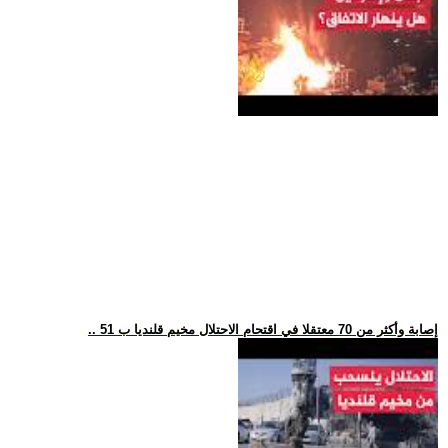
.. 51 إصابة وأكثر من 70 معتقلا في اقتحام الاحتلال مخيم قلنديا ب