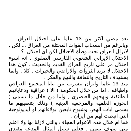
بعد مضي اكثر من 13 عاما على احتلال العراق ....
وبالرغم من انسحاب القوات المحتلة من العراق ... لكن ,
لايزال العراق تحت وطأة الاحتلال لكن اي احتلال .؟
الاحتلال الايراني الشعوبي الفارسي الصفوي , انه اسوء
احتلال مر على تاريخ العراق القديم والحديث . كون هذا
الاحتلال لا يريد الثروات والاراضي والخيرات , كلا , وانما
يستهدف التاريخ والثقافة والنهج والفكر .
منذ 13 عاما وايران تتسرب بين ثنايا المجتمع العراقي
واطيافه , اما من خلال الحكومة ( الا ) عراقية ودعاياتهم
الطائفية ونهجهم العنصري , واما من خلال ما تسمى (
الحوزة العلمية والمرجعية الدينية ) وذلك بتنصيبهم ما
يسمى ايات الهص وشيوح تابعين بولاءاتهم او أيديولوجية
التي انيطت لهم من ايران .
فما ام خلال هذه الاعوام العجاف والتي لازلنا بها ولا اعلم
متى سوف تنتهي , فعلى سبيل المثال المدعو مقتدى