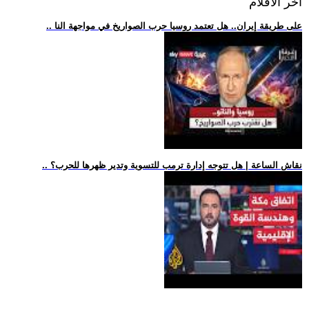
اخر الافلام
.. على طريقة إيران.. هل تعتمد روسيا حرب الصواريخ في مواجهة النا
.. نقاش الساعة | هل تتوجه إدارة ترمب للتسوية وتدير ظهرها للحرب؟