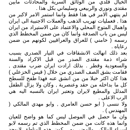
الخيال فلدي من الوثائق السرية والمحادثات مابين
مقتدى ونوري والربيعي وسليماني بكل هذا .
لم ينتهي الامر في هذا فقط وانما استمر الامر لاكبر من
هذا , فعمليات تهريب الذهب والعملات الاجنبية الى ايران
واهمال المتوج المحلي والاعتماد على الاستيراد من ايران
ليس من باب الصدفة وانما كان من ضمن المخطط الذي
رسمه ( خامني ) للعراق والعراقيين لكونهم من ضمن
رعاياه .
بعد ذلك انهالت الانشقاقات في التيار الصدري بسبب
شراء ذمة مقتدى الصدر من قبل الاكراد والسنة
والسعودية وقطر . بذلك ارادت ايران ضرب مقتدى ,
فقامت بشق الصف الصدري من خلال ( قيس الخزعلي )
هذا كان اكثر خبلا من من انشق عنه فهذا طفح للسطح
كل ما بداخله من حقد وعنصرية , وكان ولا يزال الطفل
المدلل والمطيع لايران وتعتبر ايران بالنسبه اليه هي
الرب الاعلى .
ولا ننسى ( ابو حسن العامري , وابو مهدي المالكي (
المهندس ) .
وان ما حصل في الموصل ليس كما هو واضح للعيان
وانما هذه كانت من ضمن المخطط الذي تم رسمه لابو
اسراء المالكي والمضي به , كون هذه المناطق لايوجد