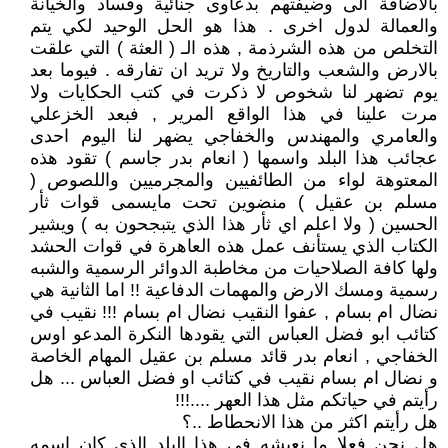
بالاضافة الى وضيفتهم بدعاوى جنائية وفساد والخيانة
والعمالة لدول اخرى . هذا هو الحل الوحيد لكي يتم
التخلص من هذه الشرذمة , هذه الـ ( العثة ) التي علقت
بالارض والشعب والتاريخ ولا تريد ان تفارقه . فيوما بعد
يوم تضهر لنا شخوص لا ذكرت في كتب الحكايات ولا
مرت علينا في هذا الواقع المرير , فبعد الخزعلي
والعامري والمهندس والخفاجي يضهر لنا اليوم احدى
عجائب هذا البلد واسمها ( انعام بدر جاسم ) تقود هذه
المعتوهة لواء من الطائفيين والمجرميين واللصوص (
مسلم بن عقيل ) منضوين تحت مايسمى قوات ثأر
الحسين ( ولا اعلم اي ثأر هذا الذي يتبجحون به ) ويشير
الكتاب الذي يستأنف عمل هذه العاهرة في قوات الحشد
ولها كافة الصلاحيات من مخاطبة الدوائر الرسمية والشبه
رسمية ومسك الارض والمهمات الدفاعية !! اما الثانية هي
نضال ام بسام , عفوا النقيب نضال ام بسام !!! نقيب في
كتائب ابو فضل العباس التي يقودها النكرة المدعو اوس
الخفاجي , انعام بدر قائد مسلم بن عقيل المهام الخاصة
و نضال ام بسام نقيب في كتائب او فضل العباس ... هل
رأيتم في حياتكم مثل هذا العهر ....!!!
هل رأيتم اكثر من هذا الانحطاط ..؟
هل نحن فعلا ما نعيشه في هذا البلد الذي كان اسمه