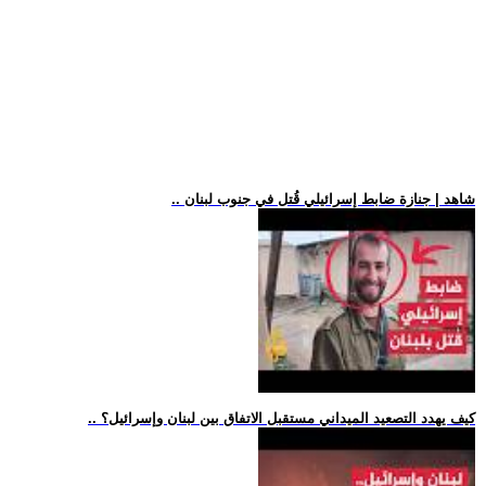
.. شاهد | جنازة ضابط إسرائيلي قُتل في جنوب لبنان
.. كيف يهدد التصعيد الميداني مستقبل الاتفاق بين لبنان وإسرائيل؟