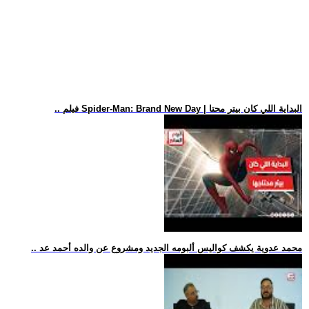
.. فيلم Spider-Man: Brand New Day | البداية اللي كان بيتر محتا
.. محمد عدوية يكشف كواليس ألبومه الجديد ومشروع عن والده أحمد عد