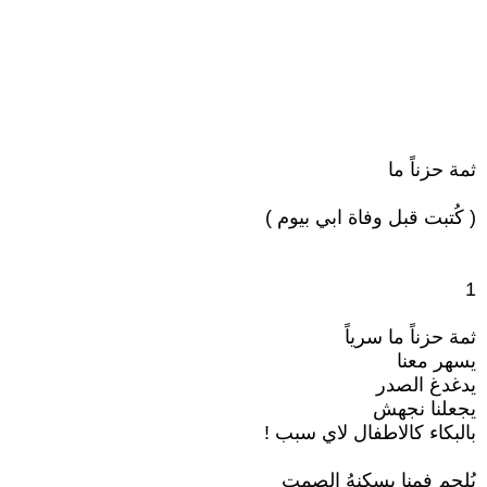
ثمة حزناً ما
( كُتبت قبل وفاة ابي بيوم )
1
ثمة حزناً ما سرياً
يسهر معنا
يدغدغ الصدر
يجعلنا نجهش
بالبكاء كالاطفال لاي سبب !
يُلجم فمنا يسكنهُ الصمت