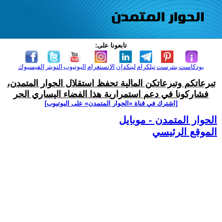
تابعونا على:
بودكاست
بنترست
تيلكرام
لينكدإن
الانستغرام
اليوتيوب
التويتر
الفيسبوك
تبرعاتكم وتبرعاتكن المالية تحفظ استقلال الحوار المتمدن،
فشاركونا في دعم استمرارية هذا الفضاء اليساري الحر
[اشترك في قناة ‫«الحوار المتمدن» على اليوتيوب]
الحوار المتمدن - موبايل
الموقع الرئيسي