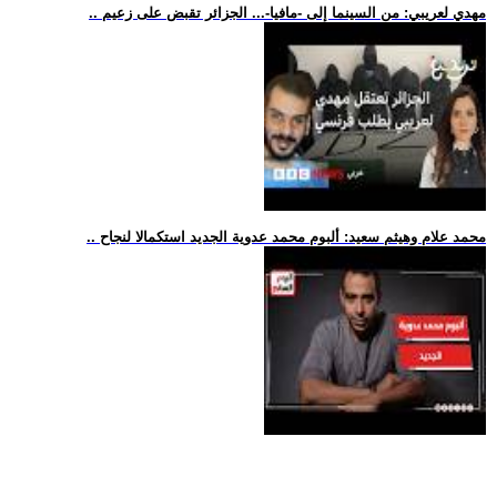
.. مهدي لعريبي: من السينما إلى -مافيا-... الجزائر تقبض على زعيم
.. محمد علام وهيثم سعيد: ألبوم محمد عدوية الجديد استكمالا لنجاح