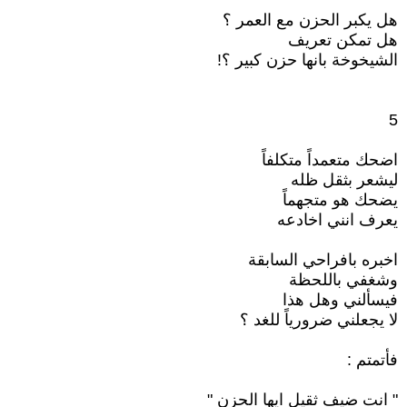
هل يكبر الحزن مع العمر ؟
هل تمكن تعريف
الشيخوخة بانها حزن كبير ؟!
5
اضحك متعمداً متكلفاً
ليشعر بثقل ظله
يضحك هو متجهماً
يعرف انني اخادعه
اخبره بافراحي السابقة
وشغفي باللحظة
فيسألني وهل هذا
لا يجعلني ضرورياً للغد ؟
فأتمتم :
" انت ضيف ثقيل ايها الحزن "