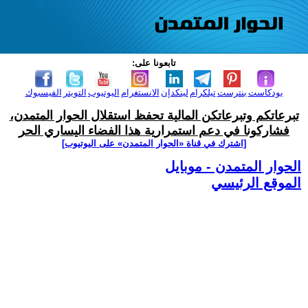
تابعونا على:
بودكاست
بنترست
تيلكرام
لينكدإن
الانستغرام
اليوتيوب
التويتر
الفيسبوك
تبرعاتكم وتبرعاتكن المالية تحفظ استقلال الحوار المتمدن،
فشاركونا في دعم استمرارية هذا الفضاء اليساري الحر
[اشترك في قناة ‫«الحوار المتمدن» على اليوتيوب]
الحوار المتمدن - موبايل
الموقع الرئيسي