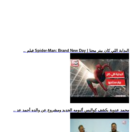
.. فيلم Spider-Man: Brand New Day | البداية اللي كان بيتر محتا
.. محمد عدوية يكشف كواليس ألبومه الجديد ومشروع عن والده أحمد عد