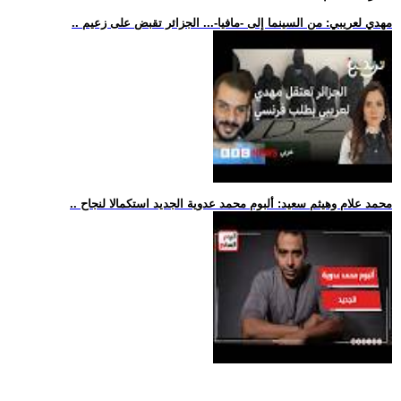
.. مهدي لعريبي: من السينما إلى -مافيا-... الجزائر تقبض على زعيم
.. محمد علام وهيثم سعيد: ألبوم محمد عدوية الجديد استكمالا لنجاح