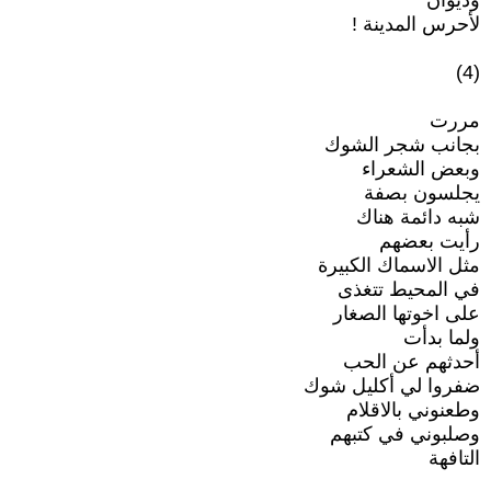
وديوان
لأحرس المدينة !
(4)
مررت
بجانب شجر الشوك
وبعض الشعراء
يجلسون بصفة
شبه دائمة هناك
رأيت بعضهم
مثل الاسماك الكبيرة
في المحيط تتغذى
على اخوتها الصغار
ولما بدأت
أحدثهم عن الحب
ضفروا لي أكليل شوك
وطعنوني بالاقلام
وصلبوني في كتبهم
التافهة