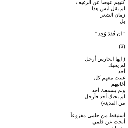
كتبهم عوضاً عن الرغيف
لم يقل ليس هذا
زمان الشعر
بل
" ان فُقدَ وُجِد "
(3)
( ايها الحارس أرحل
لم يحبك
أحد
غنيت معهم كل
أغانيهم
ولم يسمعك أحد
لم يحبك أحد فأرحل
من المدينة)
أستيقظ من حلمي مفزوعاً
أبحث عن قلمي