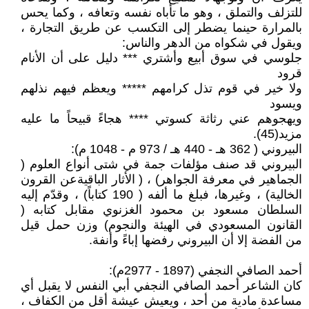
للتزلف والتملق ، وهو ما تأباه نفسه وتعافه ، وكما يحس
بالمرارة حينما يضطر إلى التكسب عن طريق التجارة ،
ويقول في شكواه من الدهر والناس:
جلوسي في سوق أبيع وأشتري *** دليل على أن الأنام
قرود
ولا خير في قوم تذل كرامهم ***** ويعظم فيهم نذلهم
ويسود
ويهجوهم عني رثاثة كسوتي **** هجاءً قبيحاً ما عليه
مزيد(45).
البيروني ( 362 هـ - 440 هـ / 973 م - 1048 م):
البيروني قد صنف مؤلفات جمة في شتى أنواع العلوم (
الجماهير في معرفة الجواهر) ، ( الأثار الباقيةعن القرون
الخالية) ، وغيرها، فبلغ ما ألفه ( 190 كتاباً) ، وقدّم إليه
السلطان مسعود بن محمود الغزنوي مقابل كتابه (
القانون المسعودي في الهيئة والنجوم) وزن حمل قيل
من الفضة إلا أن البيروني رفضها إباءً وأنفة.
أحمد الصافي النجفي (1897 - 2977م):
كان الشاعر أحمد الصافي النجفي أبي النفس لا يقبل أي
مساعدة مادية من أحد ، ويعيش عيشة أقل من الكفاف ،