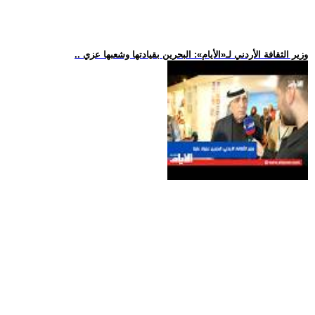
.. وزير الثقافة الأردني لـ«الأيام»: البحرين بقيادتها وشعبها عزي