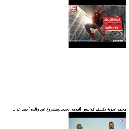
.. محمد عدوية يكشف كواليس ألبومه الجديد ومشروع عن والده أحمد عد