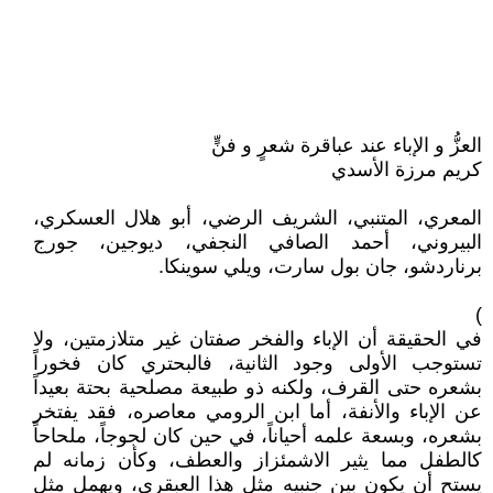
العزُّ و الإباء عند عباقرة شعرٍ و فنٍّ
كريم مرزة الأسدي
المعري، المتنبي، الشريف الرضي، أبو هلال العسكري،
البيروني، أحمد الصافي النجفي، ديوجين، جورج
برناردشو، جان بول سارت، ويلي سوينكا.
)
في الحقيقة أن الإباء والفخر صفتان غير متلازمتين، ولا
تستوجب الأولى وجود الثانية، فالبحتري كان فخوراً
بشعره حتى القرف، ولكنه ذو طبيعة مصلحية بحتة بعيداً
عن الإباء والأنفة، أما ابن الرومي معاصره، فقد يفتخر
بشعره، وبسعة علمه أحياناً، في حين كان لجوجاً، ملحاحاً
كالطفل مما يثير الاشمئزاز والعطف، وكأن زمانه لم
يستح أن يكون بين جنبيه مثل هذا العبقري، ويهمل مثل