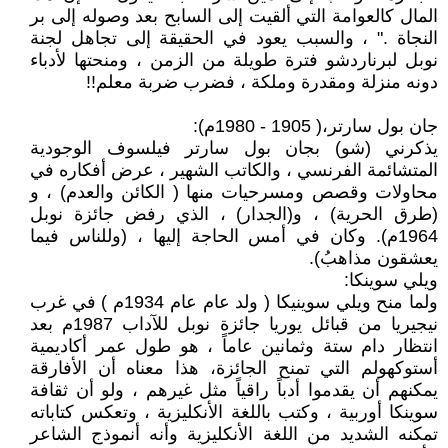
المال كالعوامة التي ألقيت إلى السابح بعد وصوله إلى بر
النجاة ." ، والسبب يعود في الحقيقة إلى تجاهل لجنة
نوبل لبرناردشو فترة طويلة من الزمن ، ومنحتها لأدباء
دونه منزلة ومقدرة وملكة ، فضرب ضربة معلم!!
جان بول سارتر،( 1905 - 1980م):
يذكرني (شو) بجان بول سارتر فيلسوف الوجودية
المتشائمة الفرنسي ، والكاتب الشهير ، عرض أفكاره في
محاولات وقصص ومسرحيات منها ( الكائن والعدم) ، و
(طرق الحرية) ، و(الجدار) ، الذي رفض جائزة نوبل
1964م). وكان في أمس الحاجة إليها ، (وللناس فيما
يعشقون مذاهبُ).
ويلي سوينكا:
ولما منح ويلي سوينيكا ( ولد عام عام 1934م ) في غرب
نيجيريا من قبائل يوريا جائزة نوبل للآداب 1987م بعد
انتظار دام ستة وثمانين عاماً ، هو طول عمر أكاديمية
أستوكهولم التي تمنح الجائزة، هذا معناه أن الأفارقة
يمكنهم أن يقدموا أدباً راقياً مثل غيرهم ، ولو أن ثقافة
سوينكا أوربية ، وكتب باللغة الأنكليزية ، وتعكس كتاباته
تمكنه الشديد من اللغة الأنكليزية وأنه أنموذج الشاعر