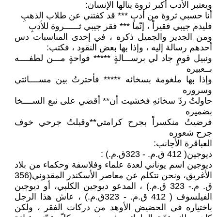
ويعتبر الأدب أكبر ثروة ينالها الإنسان:
أنا حسبي ثروة من أدبٍ *** قد كفتني عن طلاب الذهبِ
فليدم جيبي فقيراً ، إنّما *** فقر جيبي ثــــــروة للأدبِ
ومن الجدير والجميل ذكره ، في إحدى المناسبات دس
أحدهم رسالة إليه ، وإذا بها بعض النقود ، فكتب:
ونبيل قومٍ جاد لي برســـالةٍ ***** فواحةٍ مـــن لطفــــه
بــعبيره
وإذا بها ملغومة بسخائه ***** فأحترتُ بين مســــائتي
وسروره
حاولتُ ردّ سخائهِ فخشيت أن** أقضي على نبع الســــخا
بضميره
فرضيتُ منكسراً بجرح كرامتي**وقبلتُ جرحي خوف
جرح شعوره
العباقرة الأجانب:
ديوجين( 412 ق.م. - 323ق.م.) :
ديوجين اسم يوناني لعدة علماء وفلاسفة وحكماء من بلاد
الأغريق، ونحن نتكلم عن معاصر الأسكندر المقدوني(356
ق. م.- 323 ق.م.) ، المدعو ديوجين الكلبي، أو ديوجين
الفيلسوف ( 412 ق.م. - 323ق.م.) ، عاش هذا الرجل
باختياره في الحضيض الأوهد من دركات الفقر ، ولكن