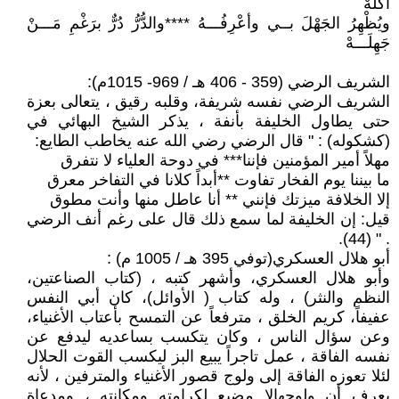
أكَلَهْ
ويُظْهِرُ الجَهْلَ بــي وأعْرِفُـــهُ ****والدُّرُّ دُرٌّ برَغْمِ مَـــنْ
جَهِلَـــهْ
الشريف الرضي (359 - 406 هـ / 969- 1015م):
الشريف الرضي نفسه شريفة، وقلبه رقيق ، يتعالى بعزة
حتى يطاول الخليفة بأنفة ، يذكر الشيخ البهائي في
(كشكوله) : " قال الرضي رضي الله عنه يخاطب الطايع:
مهلاً أمير المؤمنين فإننا*** في دوحة العلياء لا نتفرق
ما بيننا يوم الفخار تفاوت **أبداً كلانا في التفاخر معرق
إلا الخلافة ميزتك فإنني ** أنا عاطل منها وأنت مطوق
قيل: إن الخليفة لما سمع ذلك قال على رغم أنف الرضي
. " (44).
أبو هلال العسكري(توفي 395 هـ / 1005 م) :
وأبو هلال العسكري، وأشهر كتبه ، (كتاب الصناعتين،
النظم والنثر) ، وله كتاب ( الأوائل)، كان أبي النفس
عفيفاً، كريم الخلق ، مترفعاً عن التمسح بأعتاب الأغنياء،
وعن سؤال الناس ، وكان يتكسب بساعديه ليدفع عن
نفسه الفاقة ، عمل تاجراً يبيع البز ليكسب القوت الحلال
لئلا تعوزه الفاقة إلى ولوج قصور الأغنياء والمترفين ، لأنه
يعرف أن ولوجهالا مضيع لكرامته ومكانته ، ومدعاة