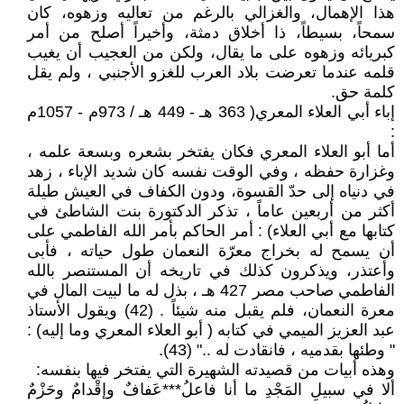
هذا الإهمال، والغزالي بالرغم من تعاليه وزهوه، كان
سمحاً، بسيطاً، ذا أخلاق دمثة، وأخيراً أصلح من أمر
كبريائه وزهوه على ما يقال، ولكن من العجيب أن يغيب
قلمه عندما تعرضت بلاد العرب للغزو الأجنبي ، ولم يقل
كلمة حق.
إباء أبي العلاء المعري( 363 هـ - 449 هـ / 973م - 1057م
:
أما أبو العلاء المعري فكان يفتخر بشعره وبسعة علمه ،
وغزارة حفظه ، وفي الوقت نفسه كان شديد الإباء ، زهد
في دنياه إلى حدّ القسوة، ودون الكفاف في العيش طيلة
أكثر من أربعين عاماً ، تذكر الدكتورة بنت الشاطئ في
كتابها مع أبي العلاء) : أمر الحاكم بأمر الله الفاطمي على
أن يسمح له بخراج معرّة النعمان طول حياته ، فأبى
وأعتذر، ويذكرون كذلك في تاريخه أن المستنصر بالله
الفاطمي صاحب مصر 427 هـ ، بذل له ما لبيت المال في
معرة النعمان، فلم يقبل منه شيئاً . (42) ويقول الأستاذ
عبد العزيز الميمي في كتابه ( أبو العلاء المعري وما إليه) :
" وطئها بقدميه ، فانقادت له .." (43).
وهذه أبيات من قصيدته الشهيرة التي يفتخر فيها بنفسه:
ألا في سبيلِ المَجْدِ ما أنا فاعلُ***عَفافٌ وإقْدامٌ وحَزْمٌ