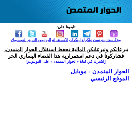
تابعونا على:
بودكاست
بنترست
تيلكرام
لينكدإن
الانستغرام
اليوتيوب
التويتر
الفيسبوك
تبرعاتكم وتبرعاتكن المالية تحفظ استقلال الحوار المتمدن،
فشاركونا في دعم استمرارية هذا الفضاء اليساري الحر
[اشترك في قناة ‫«الحوار المتمدن» على اليوتيوب]
الحوار المتمدن - موبايل
الموقع الرئيسي