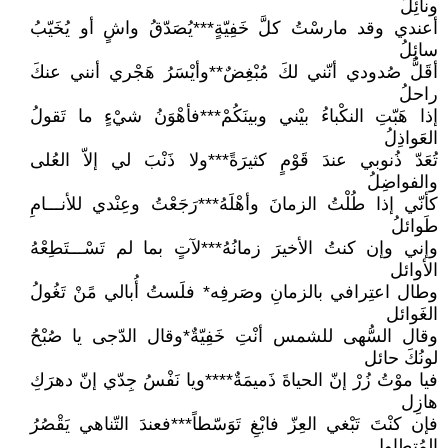
ونائِلُ
أعندي وقد مارسْتُ كلَّ خَفِيّةٍ***يُصَدّقُ واشٍ أو يُخَيّبُ
سائِلُ
أقَلُّ صُدودي أنّني لكَ مُبْغِضٌ**وأيْسَرُ هَجْري أنني عنكَ
راحلُ
إذا هَبّتِ النكْباءُ بيْني وبينَكُمْ***فأهْوَنُ شيْءٍ ما تَقولُ
العَواذِلُ
تُعَدّ ذُنوبي عندَ قَوْمٍ كثيرَةً***ولا ذَنْبَ لي إلاّ العُلى
والفواضِلُ
كأنّي إذا طُلْتُ الزمانَ وأهْلَهُ***رَجَعْتُ وعِنْدي للأنـــامِ
طَوائلُ
وإني وإن كنتُ الأخيرَ زمانُهُ***لآتٍ بما لم تَسْـــتَطِعْهُ
الأوائل
وطال اعتِرافي بالزمانِ وصَرفِه* فلَستُ أُبالي مًنْ تَغُولُ
الغَوائل
وقال السُّهى للشمس أنْتِ خَفِيّةٌ*وقال الدّجى يا صُبْحُ
لونُكَ حائل
فيا موْتُ زُرْ إنّ الحياةَ ذَميمَةٌ****ويا نَفْسُ جِدّي إنّ دهرَكِ
هازِل
فإن كنْتَ تَبْغي العِزّ فابْغِ تَوَسّطاً***فعندَ التّناهي يَقْصُرُ
المُتطاوِل