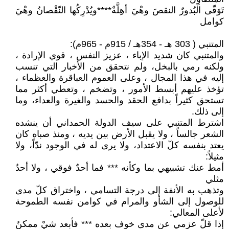
تَوَقّى البُدورٌ النقصَ وهْيَ أهِلَّةٌ****ويُدْرِكُها النّقْصانُ وهْيَ
كوامل
المتنبي ( 303 هـ - 354هـ / 915م - 965م):
والمتنبي كان شديد الإباء ، عزيز النفس ، قوي الإرادة ،
ولكنه رمي بالبخل، ولم نتحقق من الأخبار التي تنسب
إليه في هذا المجال ، وعلى العموم العباقرة والعظماء ،
تؤخذ عليهم أبسط الأمور ، وتضخم ، وتعطي أكثر مما
تستحق كثيراً بدافع الحقد والحسد والغيرة والعداء، وما
إلى ذلك.
اشترط المتنبي على سيف الدولة الحمداني أن ينشده
الشعر جالساً ، ولا يقبل الأرض بين يديه ، ومنذ صباه كان
يعتد بنفسه كلّ الاعتداد، ولا يرى له في الوجود ندّاً، ولا
مثيلاً:
أمط عنك تشبيهي بما وكأنه *** فما أحدٌ فوقي ، ولا أحدٌ
مثلي
وتذهب به الأنفة إلى درجة التسامي ، واختراق كلّ مدى
للوصول إلى الشأو والمرام في كوامن نفسه الطموحة
لأعلى المعالي:
إذا قلّ عزمي عن مدى خوف بعده *** فأبعد شيٍْ ممكنٌ