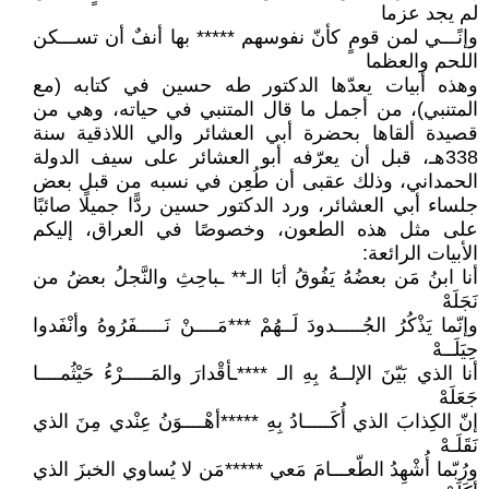
لم يجد عزما
وإنًـــي لمن قومٍ كأنّ نفوسهم ***** بها أنفٌ أن تســـكن
اللحم والعظما
وهذه أبيات يعدّها الدكتور طه حسين في كتابه (مع
المتنبي)، من أجمل ما قال المتنبي في حياته، وهي من
قصيدة ألقاها بحضرة أبي العشائر والي اللاذقية سنة
338هـ، قبل أن يعرّفه أبو العشائر على سيف الدولة
الحمداني، وذلك عقبى أن طُعِن في نسبه من قبل بعض
جلساء أبي العشائر، ورد الدكتور حسين ردًّا جميلًا صائبًا
على مثل هذه الطعون، وخصوصًا في العراق، إليكم
الأبيات الرائعة:
أنا ابنُ مَن بعضُهُ يَفُوقُ أبَا الـ** ـباحِثِ والنَّجلُ بعضُ من
نَجَلَهْ
وإنّما يَذْكُرُ الجُـــــدودَ لَــهُمْ ***مَــــنْ نَـــــفَرُوهُ وأنْفَدوا
حِيَلَــهْ
أنا الذي بَيّنَ الإلــهُ بِهِ الـ ****ـأقْدارَ والمَـــــرْءُ حَيْثُمــــا
جَعَلَهْ
إنّ الكِذابَ الذي أُكَـــــادُ بِهِ *****أهْــــوَنُ عِنْدي مِنَ الذي
نَقَلَـهْ
ورُبّما أُشْهِدُ الطّعـــامَ مَعي *****مَن لا يُساوي الخبزَ الذي