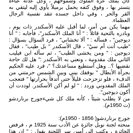
كان يملك عزّة الملوك وشموخهم ، وكلّ عدّته عباءة
يتستر بها ، وفوق كتفه يحمل برميلاً يأوي إليه ليتقي به
القر والحر ، وفي داخل جسده تتقد نفسية الرجال
العظماء.
مهما يكن من أمر، لما أقبل عليه الأسكندر ذات يوم ،
وبادره بالتحية قائلاً : " أنا الملك الأسكندر"، فأجابه : " أنا
ديوجين" ، فسأله : " ألا تخشاني" ، فرد السؤال بسؤال :
"طيب أنت أم سيْ" ، قال الأسكندر " بل طيب" ، فقال
ديوجين : " ومن يخشى الطيب" ، ثم سأله ابن فيليب
الثاني ملك مقدونية ، ونعني به الأسكندر :" هل لك حاجة
نقضيها ؟.. وهل أستطيع مساعدتك؟ "، فرد عليه الحكيم
بجرأة الأبطال " بوقفك بيني وبين الشمس حرمتني من
الدفء ، فلو تزحزحت قليلاً حتى أتدفأ بحرارتها " فتعجب
الملك المقدوني وردد : " لو لم أكن الأسكندر. لوددت أن
أكون ديوجين".
من لا يطلب شيئاً ، كأنه ملك كل شيءجورج برناردشو
(ت 1950م).
جورج برناردشو( 1856 - 1950م):
منحته لجنة نوبل جائزة عن الأدب سنة 1925 م ، فرفض
الجائزة ، وكتب إلى أمين سر اللجنة يقول : " إن هذا