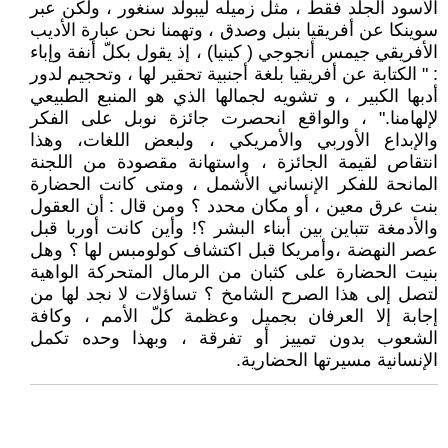
الأسود الجلد فقط ، مثل زميله ليبولد سنغور ، ولكن عبر
سوينكا عن أفريقيا بنبل وصدق ، وتهمنا نحن عبارة الأديب
الأفريقي جيمس أنجوجي ( كينيا) ، إذ يقول بكلّ أنفة وإباء
: " الكتابة عن أفريقيا بلغة أجنبية تحقير لها ، وتحجيم لدور
أدبها الكبير ، و تشويه لجمالها الذي هو المنبع الطبيعي
لإلهامنا." ، والواقع انحصرت جائزة نوبل على الفكر
والإبداع الأوربي والأمريكي ، ولبعض اللغات، وهذا
انتقاص لقيمة الجائزة ، واستهانة مقصودة من اللجنة
المانحة للفكر الإنساني الأشمل ، ومتى كانت الحضارة
بنت عرق معين ، أو مكان محدد ؟ ومن قال : أن العقول
والأدمغة تتباين بين أبناء البشر ؟! وأين كانت أوربا قبل
عصر النهضة ،وأمريكا قبل اكتشاف كولومبس لها ؟ وهل
بنيت الحضارة على كثبان من الرمال المتحركة الواهية
لتصل إلى هذا الصرح الشامخ ؟ تساؤلات لا نجد لها من
إجابة إلا العرفان بجميل وعظمة كلّ الأمم ، وكافة
الشعوب بدون تمييز أو تفرقة ، وبهذا وحده تكمل
الإنسانية مسيرتها الحضارية.