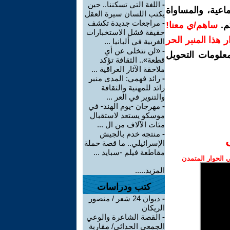
-
اللغة التي تسكننا.. حين
اعية، والمساواة
يكتب اللسان سيرة العقل
-
مراجعات جديدة تكشف
م.
ساهم/ي معنا!
حقيقة فشل الاستخبارات
رار هذا المنبر الحر
الغربية في ألبانيا ...
-
«لن نتخلى عن أي
معلومات التحويل
قطعة».. الثقافة تؤكد
ملاحقة الآثار العراقية ...
-
رائد فهمي: المدى منبر
رائد للمهنية والثقافة
والتنوير في العر ...
-
مهرجان -يوم الهند- في
موسكو يستعد لاستقبال
مئات الآلاف من ال ...
-
منتجه خدم بالجيش
الإسرائيلي.. ما قصة حملة
مقاطعة فيلم -سبايد ...
الحوار المتمدن
المزيد.....
كتب ودراسات
-
ديوان 24 شعر / منصور
الريكان
-
القصة الشاعرة والوعي
الجمعي الحداثي/ مقاربة