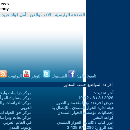
الصفحة الرئيسية
-
الادب والفن
-
أمل فؤاد عبيد
-
تابعونا على:
الفيسبوك
التويتر
اليوتيوب
أخر تحديث:
مركز دراسات وابحا
2026 / 8 / 8 - 10:02
مركز مساواة المرأ
عرض اخرعدد مع المقدمة و الصور
مركز الدراسات والاب
هيئة ادارة الحوار المتمدن - للإتصال بنا
العربي
إحصائيات مؤسسة الحوار المتمدن
مركز حق الحياة لمن
قواعد النشر
مركزابحاث ودراسات 
ابرز كتاب / كاتبات الحوار المتمدن
في العالم العربي
عدد الزوار: 3,428,977,290
يوتيوب التمدن