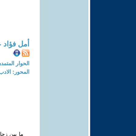
أمل فؤاد ع
الحوار المتمدن-العدد: 6245 - 19
المحور: الادب
ما بين زحا