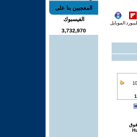
المعجبين بنا على
الفيسبوك
يبورد
الموبايل
3,732,970