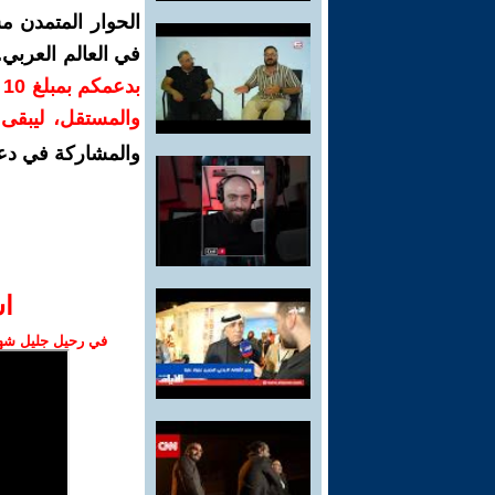
الحوار المتمدن م
في العالم العربي
ب
والمستقل، ليبقى ص
والمشاركة في دع
ا‫
في رحيل جليل شهبا