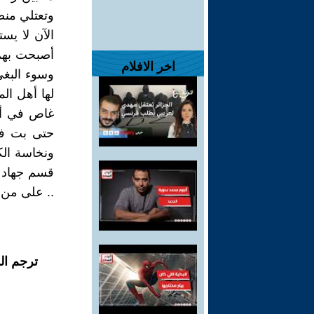
وتعتلي منصا
الآن لا يس
أصبحت بهم 
اخر الافلام
وسوء البغي 
لها أهل الم
غاص في أع
حتى بت في
ونخاسة الك
قسم جهاد ل
.. على من 
ترجم ال