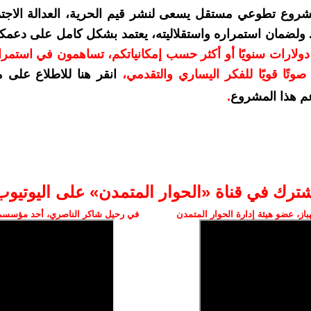
شروع تطوعي مستقل يسعى لنشر قيم الحرية، العدالة الاجتم
. ولضمان استمراره واستقلاليته، يعتمد بشكل كامل على دعمك
دعمكم بمبلغ 10 دولارات سنويًا أو أكثر حسب إمكانياتكم، تساهمون في استم
وتًا قويًا للفكر اليساري والتقدمي
،
انقر هنا للاطلاع على 
م هذا المشروع
.
شترك في قناة «الحوار المتمدن» على اليوتيوب
ز، عضو هيئة إدارة الحوار المتمدن
في رحيل شاكر الناصري، أحد مؤسسي 