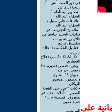
في دور القصة الش ... /
ربيحة الرفاعي
-
تصاوير لية الظمأ /
السمّاح عبد الله
-
ثلاثاءات عابر سبيل /
السمّاح عبد الله
-
ملامــح التجريــب في
كتابـات السيـد حـافظ من
خلال روايته يو ... /
سلسبيل كريبع
-
قناديل الحكمة / د. خالد
زغريت
-
حكاياتْ تَكاد تُنسى / فلاح
العيفاري
-
وعي ـ قصص قصيرة جدا
/ حسين جداونه
-
ديوان 23 الحاوي
والعصفور / منصور
الريكان
-
كتاب «عين على القصة
القصيرة: تأملات نقدية في
تسع رؤى قصصية م ... /
حميد عقبي
انية على
المزيد.....