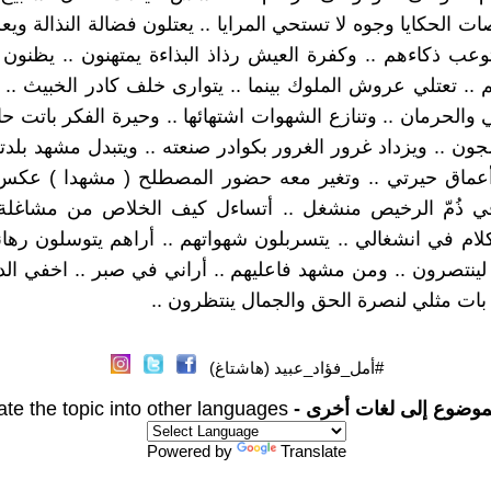
ت الحكايا وجوه لا تستحي المرايا .. يعتلون فضالة النذالة ويع
توعب ذكاءهم .. وكفرة العيش رذاذ البذاءة يمتهنون .. يظنون 
.. تعتلي عروش الملوك بينما .. يتوارى خلف كادر الخبيث .. رت
والحرمان .. وتنازع الشهوات اشتهائها .. وحيرة الفكر باتت حال
جون .. ويزداد غرور الغرور بكوادر صنعته .. ويتبدل مشهد بلدتي
ماق حيرتي .. وتغير معه حضور المصطلح ( مشهدا ) عكس 
 ذُمّ الرخيص منشغل .. أتساءل كيف الخلاص من مشاغلة ا
لام في انشغالي .. يتسربلون شهواتهم .. أراهم يتوسلون رهانه
ينتصرون .. ومن مشهد فاعليهم .. أراني في صبر .. اخفي ا
بات مثلي لنصرة الحق والجمال ينتظرون ..
#أمل_فؤاد_عبيد (هاشتاغ)
موضوع إلى لغات أخرى -
ate the topic into other languages
Powered by
Translate