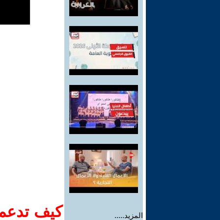
كيف تدعم-
المزيد.....