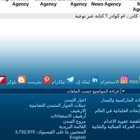
 كادر .. ام كوادر ؟ كتابة عبر نوعية
RSS
الانستغرام
لينكد إن
تيلكرام
بنترست
بلوكر
ث الماركسية واليسار
اخبار التمدن
ة
حملات الحوار المتمدن التضامنية
حاث العلمانية في العالم
الارشيف
أرشيف الاستفتاءات
اهضة عقوبة الاعدام
مروج التمدن
الحركة العمالية والنقابية
القائمة البريدية
المعجبين بنا على الفيسبوك: 3,732,970
English