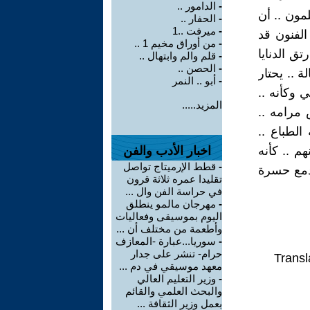
-
الدامور ..
لمون .. أن
-
الحفار ..
-
ميرفت ..1
الفنون قد
-
من أوراق مخيم 1 ..
ق الدنايا
-
قلم والم وابتهال ..
-
الحصن ..
ة .. يحتار
-
أبو .. النمر
 وكأنه ..
المزيد.....
مرامه ..
لطباع ..
م .. كأنه
اخبار الأدب والفن
-
قطط الإرميتاج تواصل
لدمع حسرة
تقليدا عمره ثلاثة قرون
في حراسة الفن وال ...
-
مهرجان مالمو ينطلق
اليوم بموسيقى وفعاليات
وأطعمة من مختلف أن ...
-
سوريا...عبارة -المعازف
حرام- تنشر على جدار
Transl
معهد موسيقي في دم ...
-
وزير التعليم العالي
والبحث العلمي والقائم
بعمل وزير الثقافة ...