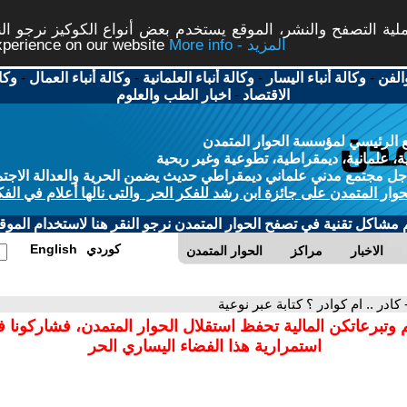
ة التصفح والنشر، الموقع يستخدم بعض أنواع الكوكيز نرجو النق
More info - المزيد
experience on our website
الفن
-
وكالة أنباء اليسار
-
وكالة أنباء العلمانية
-
وكالة أنباء العمال
-
وكا
الاقتصاد
-
اخبار الطب والعلوم
 الرئيسي لمؤسسة الحوار المتمدن
، علمانية، ديمقراطية، تطوعية وغير ربحية
ل مجتمع مدني علماني ديمقراطي حديث يضمن الحرية والعدالة الاجتم
حوار المتمدن على جائزة ابن رشد للفكر الحر والتى نالها أعلام في الفك
م مشاكل تقنية في تصفح الحوار المتمدن نرجو النقر هنا لاستخدام الموقع
كوردي
English
الاخبار
مراكز
الحوار المتمدن
 كادر .. ام كوادر ؟ كتابة عبر نوعية
 وتبرعاتكن المالية تحفظ استقلال الحوار المتمدن، فشاركونا 
استمرارية هذا الفضاء اليساري الحر