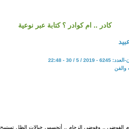
كادر .. ام كوادر ؟ كتابة عبر نوعية
بيد
20 / 5 / 30 - 22:48
 والفن
م الفوضى .. وفوضى الزحام .. أتحسس خيالات الظل تستبيح 