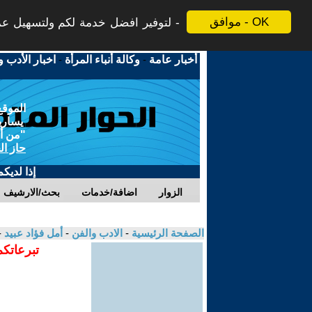
موافق - OK
لتوفير افضل خدمة لكم ولتسهيل عملي
أخبار عامة
-
وكالة أنباء المرأة
-
اخبار الأدب و
الموقع
يسارية
"من أج
حاز ال
إذا لديك
الزوار
اضافة/خدمات
بحث/الارشيف
الصفحة الرئيسية
-
الادب والفن
-
أمل فؤاد عبيد
-
تبرعاتكم