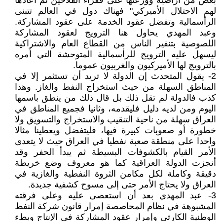
بعض من أراضيه ووزعتها على فقراء الفلاحين ثم أعادها
لهم الاحتلال الأميركي" فهناك دول في العالم تتبنى
الرأسمالية وتفضل عقود الخدمة على عقود المشاركة.
وعبد المهدي يحاول هنا الترويج لعقود المشاركة
اللصوصية بتنفير الناس من القطاع العام والاشتراكية
ليسهل عليه الترويج للرأسمالية المتوحشة التي أمره
بالترويج لها الأميركيون والغربيون عموما.
2- يقول المتحدث إن الدولة لا تريد أن تستثمر إلا في
المناطق السهلة من حيث استخراج النفط والغاز. وهذا
كذب فالدولة لم تقل ذلك بل قال ذلك من ينطق باسمها
اليوم ومن لديه دليل فليقدمه، وثانيا فجميع المناطق في
العراق سهلة من ناحية التنقيب والاستخراج والتسويق ولا
خطورة أو صعوبات كبيرة فيها، فليتفضل ويعطينا مثالا
واحدا على منطقة صعبة نفطيا في العراق حيث لا يتعدى
الأمر القيام بالكشوفات البسيطة ثم يبدأ الحفر وقد
أنجزت الدولة العراقية كما هو معروف وضع خريطة
دقيقة وكاملة لكل مكامن الثروة النفطية والغازية في
العراق ولا يحتاج الأمر حتى إلى مسوح كشفية جديدة.
3- عبد المهدي بعد أن استعصى عليه وعلى فرقته
المشبوهة في نظام المحاصصة إمرار قانون شركة النفط
الوطنية الكارثي وإمرار عقود المشاركة في الإنتاج وبطء