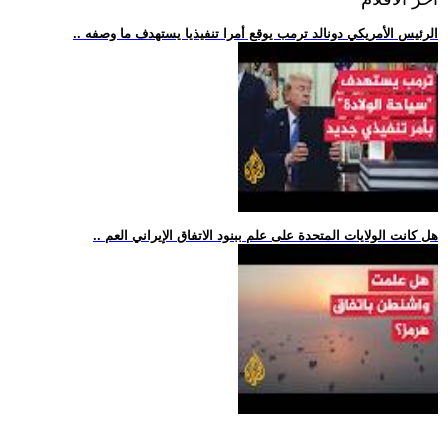
.. الرئيس الأمريكي دونالد ترمب يوقع أمرا تنفيذيا يستهدف ما وصفه
.. هل كانت الولايات المتحدة على علم ببنود الاتفاق الإيراني العم