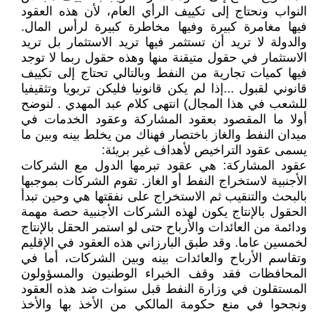
النواب ونحتاج إلى تكييف الرأي العام، لأن هذه العقود
فيها مغامرة كبيرة وفيها مخاطرة كبيرة لرأس المال.
والدولة لا تريد أن تستثمر فيها تريد الاستثمار بل تريد
الاستثمار في حقول متيقنة منها وهذه حقول ربما لا توجد
فيها كميات تجارية من النفط وبالتالي تحتاج إلى تكييف
قانوني لقبول ...إذا لم يكن قانونيا فليكن تربويا وتثقيفيا
للشعب في هذا المجال) انتهى كلام عبد المهدي . لنوضح
أولا ما المقصود بعقود المشاركة وعقود الخدمات في
ميدان النفط والغاز باختصار فهناك من يخلط بينه وبين ما
يسمى عقود التراخيص لأهداف غير بريئة:
عقود المشاركة: هي عقود تبرمها الدول مع الشركات
الأجنبية لاستخراج النفط أو الغاز. تقوم الشركات بموجبها
بالبحث والتنقيب ثم الاستخراج على نفقتها هي وحين تبدأ
الحقول بالإنتاج يكون لهذه الشركات الأجنبية حصة مهمة
ودائمة من العائدات والأرباح حتى لو استمر الحقل بالإنتاج
لخمسين عاما. وقد طبق البارزاني هذه العقود في الإقليم
وتقاسم الأرباح والعائدات بينه وبين الشركات، أما في
المحافظات فقد وقف الخبراء الوطنيون والمسؤولون
المستقلون في وزارة النفط قبل سنوات ضد هذه العقود
ونجحوا في منع حكومة المالكي من الأخذ بها والأخذ