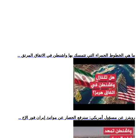
.. ما هي الخطوط الحمراء التي تتمسك بها واشنطن في الاتفاق المرتق
.. رويترز عن مسؤول أمريكي: سنرفع الحصار عن موانئ إيران فور الإع