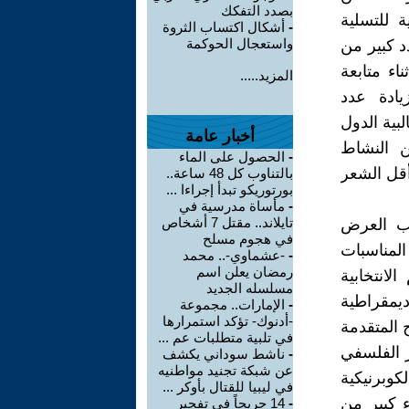
بصدد التفكك
 للتسلية
-
أشكال اكتساب الثروة
واستعجال الحوكمة
د كبير من
اء متابعة
المزيد.....
يادة عدد
بية الدول
أخبار عامة
ن النشاط
-
الحصول على الماء
أقل الشعر
بالتناوب كل 48 ساعة..
بورتوريكو تبدأ إجراءا ...
-
مأساة مدرسية في
تايلاند.. مقتل 7 أشخاص
سب العرض
في هجوم مسلح
لمناسبات
-
-عشماوي-.. محمد
رمضان يعلن اسم
انتخابية
مسلسله الجديد
ديمقراطية
-
الإمارات.. مجموعة
-أدنوك- تؤكد استمرارها
 المتقدمة
في تلبية متطلبات عم ...
ر الفلسفي
-
ناشط سوداني يكشف
عن شبكة تجنيد مواطنيه
كوبرنيكية
في ليبيا للقتال بأوكر ...
 كبير من
-
14 جريحاً في تفجير