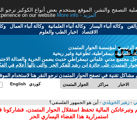
ة التصفح والنشر، الموقع يستخدم بعض أنواع الكوكيز نرجو النق
More info - المزيد
experience on our website
الفن
-
وكالة أنباء اليسار
-
وكالة أنباء العلمانية
-
وكالة أنباء العمال
-
وكا
الاقتصاد
-
اخبار الطب والعلوم
 الرئيسي لمؤسسة الحوار المتمدن
، علمانية، ديمقراطية، تطوعية وغير ربحية
ل مجتمع مدني علماني ديمقراطي حديث يضمن الحرية والعدالة الاجتم
حوار المتمدن على جائزة ابن رشد للفكر الحر والتى نالها أعلام في الفك
م مشاكل تقنية في تصفح الحوار المتمدن نرجو النقر هنا لاستخدام الموقع
كوردي
English
الاخبار
مراكز
الحوار المتمدن
مي
-
زهير الخويلدي
- أين هو الجمهور الفلسفي؟
 وتبرعاتكن المالية تحفظ استقلال الحوار المتمدن، فشاركونا 
استمرارية هذا الفضاء اليساري الحر