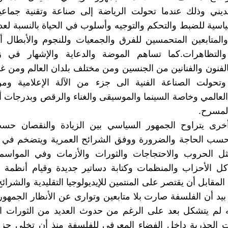
ديني وذلك عندما تحولت الرياضة إلى صناعة وتقنية جماعية
سية للضبط والتحكم والتوجيه وأسلوب في الحياة بالنسبة لعد
المتابعين المتحمسين للفرق والجمعيات وللنجوم والأبطال أثن
 والتظاهرات.كما تساهم الموضة والدعاية والإشهار في ز
الفنون والفنانين من الجنسين ومن مختلف بلدان العالم ومن غال
 وتحولت الصناعة الفنية الى جزء من الآلة الإعلامية وم
العالمي وخاصة السينما والموسيقى والغناء والرقص وبدرجات 
المسرح.
رى يتراوح الجمهور السياسي بين الزيادة والنقصان ح
سب الحاجة والضرورة ووفق الشرائح العمرية ويتضخم في ا
ل الحروب والاحتجاجات والثورات والأزمات وفي المواسم ال
كل الأحزاب والمنظمات وكتابة دساتير جديدة وقيام أنظمة 
مقابل أن يقتصر على المنتمين للإيديولوجيا التقليدية والشرائح
يد أن الفلسفة صارت بلا متابعين وتوارى عن الأنظار الجمهو
ه لم يتشكل بعد على الرغم من حدوث العديد من الثورات ال
ت الجذرية داخل الفضاء المعرفي للفلسفة منذ أن تخلى جزء