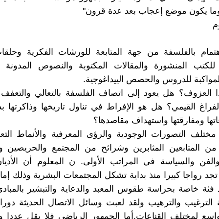
ما يكون موضع إعجاب بعد عدة قرون"
م
هتمام بالفلسفة من جهة المتابعة للورشات الفكرية وحلقا
 للكتب المنشورة والمقالات المكتوبة والنصوص المدونة
مواكبة للدروس والحصص الييداغوجية.
 العزوف؟ هل يعود إلى اتصاف الفلسفة بالتعالي والتعفف أ
لفراغ القيمي؟ هل هو الإفراط في تناول تاريخها وذاكرتها بد
تها ومفارقتها واستهداف مقاصدها؟
ختلف التصورات الوجودية والرؤى المعرفية والأنماط التعب
ن المتابعين المثابرين وشرائح من المجتمع والحريصين وج
والفن والسياسة في المراتب الأولى. ن المعلوم أن الأدي
تجد رواجا كبيرا منذ بداية تشكل المجتمعات البشرية وذلك إما 
 فئة خاصة بحراسة طقوس المعبد والدعاية والتبشير بالمبادئ 
الترغيب والترهيب ولقد لعبت وسائل الاتصال الحديثة دورا
لواسع لمختلف القناعات.أما الجمهور الرياضي فلا يقل عددا 