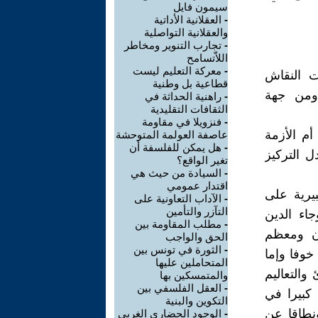
سيمون فايل
-
العقلانية الأداتية
والعقلانية التواصلية
-
تجارب التنوير ومخاطر
اللاّتسامح
-
معركة التعليم ليست
ت النقاش
قطاعية بل وطنية
 ومن جهة
-
راهنية الحداثة في
الثقافات التقليدية
-
فنزويلا في مقاومة
م الأزمة
عاصفة العولمة المتوحشة
-
هل يمكن للفلسفة أن
ل التركيز
تغير الواقع؟
-
السيادة من حيث هي
اقتدار عمومي
يرية على
-
الآداب التعاونية على
التآزر والتأمين
اء الدين
-
مطلب المقاومة بين
ان ومعظم
الحق والواجب
-
الثورة في تونس بين
خوفا وإما
المتحاملين عليها
والتعاليم
والمتمسكين بها
-
العقل الفلسفي بين
 كبيرا في
التكوين والبنية
ونطاقا عن
-
الوجود الحضاري الغربي