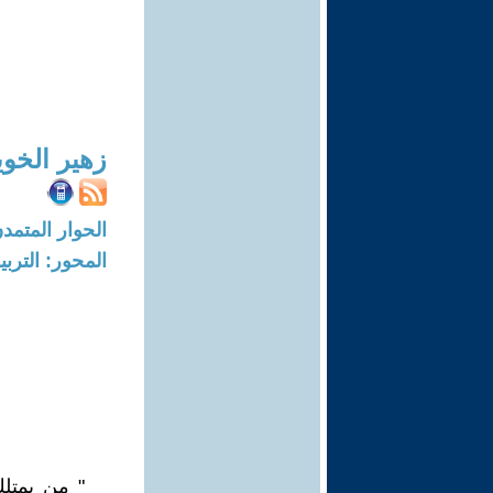
زهير الخو
الحوار المتمدن-العدد: 6172 - 19
المحور: التربي
" من يمتلك