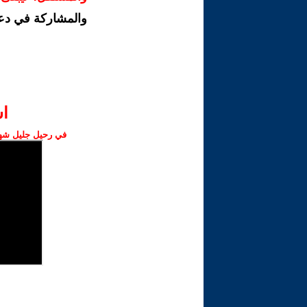
والمشاركة في دع
ا‫
في رحيل جليل شهبا