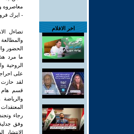
معاصروه و
- ايرك فرو
اخر الافلام
تضاءل الا
والمطالعة
الحضور وال
ما مرد هذا
الروحية وا
على احراجا
لقد حازت م
قسم هام م
والرياضة 
المعتقدات 
رجاء وتجند
وفق جدلية 
الانتشار ا