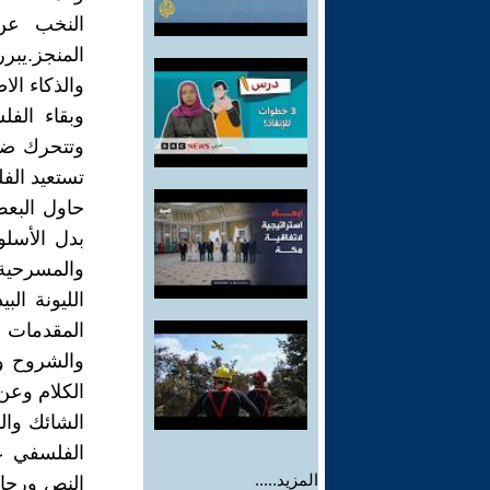
النخب عن 
المنجز.يبرر
والذكاء ال
وبقاء الف
وتتحرك ضم
تستعيد الف
حاول البعض
بدل الأسل
والمسرحية
الليونة ال
المقدمات و
والشروح وا
الكلام وعن
الشائك وال
الفلسفي ع
المزيد.....
النص ورجاح