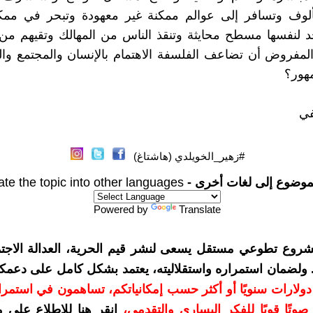
مألوف وتسافر إلى عوالم ممكنة غير معهودة وتبحر في ممكل
د لنفسها مسطح محايثة وتنقذ الناس من المهالك وتقيهم من
مفروض أن تضاعف الفلسفة الاهتمام بالإنسان والمجتمع وال
مهور؟
في
#زهير_الخويلدي (هاشتاغ)
موضوع إلى لغات أخرى -
ate the topic into other languages
Powered by
Translate
شروع تطوعي مستقل يسعى لنشر قيم الحرية، العدالة الاجتم
. ولضمان استمراره واستقلاليته، يعتمد بشكل كامل على دعمك
دعمكم بمبلغ 10 دولارات سنويًا أو أكثر حسب إمكانياتكم، تساهمون في استم
وتًا قويًا للفكر اليساري والتقدمي
،
انقر هنا للاطلاع على 