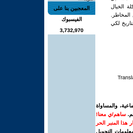
ة الخيال
المعجبين بنا على
 المخاطر.
الفيسبوك
تاريخ لكي
3,732,970
Transl
اعية، والمساواة
م.
ساهم/ي معنا!
رار هذا المنبر الحر
معلومات التحويل