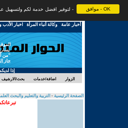
موافق - OK
لتوفير افضل خدمة لكم ولتسهيل عملي
أخبار عامة
-
وكالة أنباء المرأة
-
اخبار الأدب و
الموقع
يسارية
"من أج
حاز ال
إذا لديك
الزوار
اضافة/خدمات
بحث/الارشيف
الصفحة الرئيسية
-
التربية والتعليم والبحث العل
تبرعاتكم