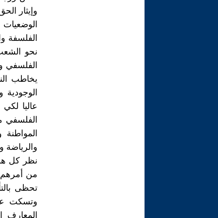
وإيثار الح
الوضعيات 
الفلسفة وا
نحو الشعب
الفلسفي و
يخاطب الن
الوجودية و
عاليا لكي 
الفلسفي من
المواطنة 
والرياضة و
نظر كل هؤل
من أمرهم و
تحظى بالتأ
وتسكت عن 
المعارف ا