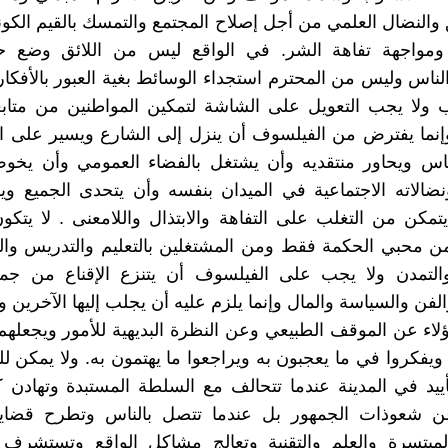
ق والنضال العلمي من أجل إصلاح المجتمع والتمسك بالقيم الكو
ومواجهة تفاهة الشر. في الواقع ليس من اللائق وضع ح
لناس وليس من المحترم استجداء الوسائط بغية العبور بالأفكار
 ولا يجب التعويل على الشاشة لتمكين المواطنين من متاب
إنما يفترض من الفيلسوف أن ينزل إلى الشارع ويسير على ا
اس ويحاور منتقديه وأن يشتغل بالفضاء العمومي وأن يخو
نضالاته الاجتماعية في الميدان بنفسه وأن يتحدى الجميع و
يتمكن من التغلب على التفاهة والابتذال واللامعنى . لا يتكو
 محبي الحكمة فقط ومن المشتغلين بالتعليم والتدريس والت
والتمدن ولا يجب على الفيلسوف أن يتنزع الإقناع من جمه
الفن والسياسة والمال وإنما يلزم عليه أن يجلب إليها الآخرين
اء عن الموقف الطبيعي وعن النظرة البديهية للأمور ويجعله
يفكروا في ما يعجبون به ويراجعوا ما يهتمون به. ولا يمكن ل
ييد في المدينة عندما تتحالف مع السلطة المستبدة وتهادن ك
شعوذات الجمهور بل عندما تتصل بالناس وتطرح قضايا
لمبتسرة والعلم والتقنية وتعالج مشاكل الواقع وتستشرف 