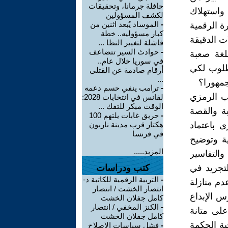
حافلة جرمانا، وتحقيقات
واستهلاك
لكشف المسؤولين
-
الموساد يُبعد اثنين من
ة الرقمية
كبار مسؤوليه.. خطة
ت الدقيقة
فاشلة لتغيير النظا ...
-
حوادث السير تتضاعف
لغة صعبة
في سوريا خلال عام..
طلوب لكي
أرقام صادمة عن القتلى
...
جمهورا؟
-
ترامب ينفي حسم دعمه
وب الرمزي
لفانس في انتخابات 2028:
الوقت مبكر للتفك ...
ة والقصة
-
حريق غابات يلتهم 100
 باعتماد
هكتار قرب مدينة ناربون
في فرنسا
ية وتوضيح
المزيد.....
والتفاسير
لتجريد في
كتب ودراسات
-
التربية الرقمية للكاتبة د-
دم منازلة
انتصار الخشت / انتصار
س الإبداع
كامل جفلان الخشت
-
الكنز المخفي / انتصار
لى متانة
كامل جفلان الخشت
ة الحكمة
-
فشل سياسات الاصلاح