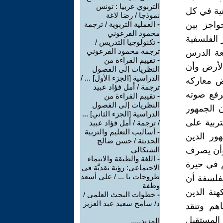
التربوي عربيا : تونس
نية في كل
نموذجا / رضا لاغة
واجز بين
-
العملية التربوية / ترجمة
محمود الفرعوني
 الفلسفية
-
تكنولوجيا التدريس /
ترجمة محمود الفرعوني
عة الدرس
-
تقييم القراءة من
لأرض وأن
النظريات إلى الفصول
الدراسية [الجزء الأول] ... /
ض معاركه
ترجمة / أمل فؤاد عبيد
يرفع صوته
-
تقييم القراءة من
النظريات إلى الفصول
ن الجمهور
الدراسية [الجزء الثاني] ...
ربية على
/ ترجمة / أمل فؤاد عبيد
-
أساليب التعليم والتربية
ور الدين
الحديثة / حسن صالح
 وأن يصرف
الشنكالي
-
اللغة والطبقة والانتماء
م في حيرة
الاجتماعي: رؤية نقديَّة في
طروحات با ... / علي أسعد
لفلسفة أن
وطفة
هنة الدين
-
خطوات البحث العلمى /
د/ سامح سعيد عبد العزيز
هم وتنقد
المستقبل
المزيد.....