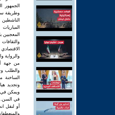
الجمهور ال
وطريقة سيا
الناشطين و
المباريات
المعجبين ب
والثقافات
الاقتصادي 
والرواية و
من جهة أخ
والطلب وح
الساخنة مث
وتجديد هيا
ويمكن في ال
في السن. ب
أو لنقل ان
والمنعطفا