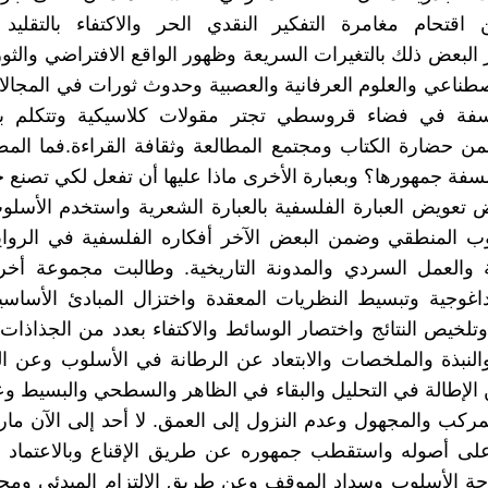
اقتحام مغامرة التفكير النقدي الحر والاكتفاء بالتقليد 
 البعض ذلك بالتغيرات السريعة وظهور الواقع الافتراضي والثور
اصطناعي والعلوم العرفانية والعصبية وحدوث ثورات في المجالا
لسفة في فضاء قروسطي تجتر مقولات كلاسيكية وتتكلم ب
ن حضارة الكتاب ومجتمع المطالعة وثقافة القراءة.فما الم
لسفة جمهورها؟ وبعبارة الأخرى ماذا عليها أن تفعل لكي تصنع 
 تعويض العبارة الفلسفية بالعبارة الشعرية واستخدم الأسل
وب المنطقي وضمن البعض الآخر أفكاره الفلسفية في الرواي
 والعمل السردي والمدونة التاريخية. وطالبت مجموعة أخرى
بيداغوجية وتبسيط النظريات المعقدة واختزال المبادئ الأساس
تلخيص النتائج واختصار الوسائط والاكتفاء بعدد من الجذاذات 
لنبذة والملخصات والابتعاد عن الرطانة في الأسلوب وعن ا
 الإطالة في التحليل والبقاء في الظاهر والسطحي والبسيط وع
مركب والمجهول وعدم النزول إلى العمق. لا أحد إلى الآن مار
لى أصوله واستقطب جمهوره عن طريق الإقناع وبالاعتماد ع
ة الأسلوب وسداد الموقف وعن طريق الالتزام المبدئي ومحب