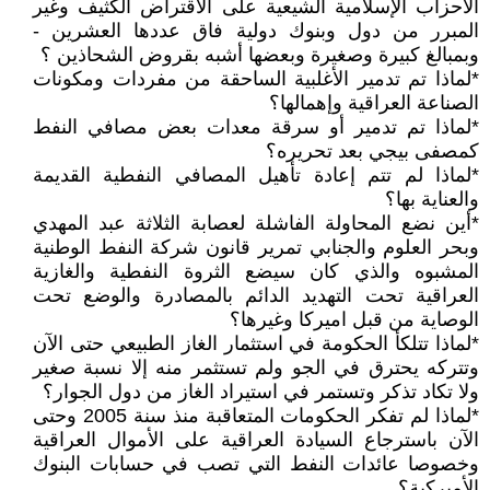
الأحزاب الإسلامية الشيعية على الاقتراض الكثيف وغير
المبرر من دول وبنوك دولية فاق عددها العشرين -
وبمبالغ كبيرة وصغيرة وبعضها أشبه بقروض الشحاذين ؟
*لماذا تم تدمير الأغلبية الساحقة من مفردات ومكونات
الصناعة العراقية وإهمالها؟
*لماذا تم تدمير أو سرقة معدات بعض مصافي النفط
كمصفى بيجي بعد تحريره؟
*لماذا لم تتم إعادة تأهيل المصافي النفطية القديمة
والعناية بها؟
*أين نضع المحاولة الفاشلة لعصابة الثلاثة عبد المهدي
وبحر العلوم والجنابي تمرير قانون شركة النفط الوطنية
المشبوه والذي كان سيضع الثروة النفطية والغازية
العراقية تحت التهديد الدائم بالمصادرة والوضع تحت
الوصاية من قبل اميركا وغيرها؟
*لماذا تتلكأ الحكومة في استثمار الغاز الطبيعي حتى الآن
وتتركه يحترق في الجو ولم تستثمر منه إلا نسبة صغير
ولا تكاد تذكر وتستمر في استيراد الغاز من دول الجوار؟
*لماذا لم تفكر الحكومات المتعاقبة منذ سنة 2005 وحتى
الآن باسترجاع السيادة العراقية على الأموال العراقية
وخصوصا عائدات النفط التي تصب في حسابات البنوك
الأميركية؟