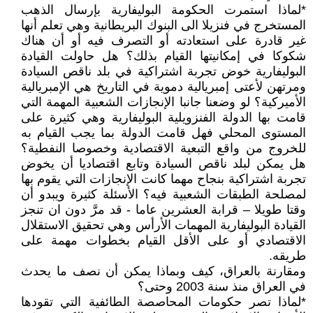
*لماذا استمرت الحكومة البوليفارية بإرسال الذهب
المستخرج في فنزيلا الى البنوك البريطانية وهي تعلم أنها
غير قادرة على استعادته أو التصرف فيه أو أن هناك
شكوكا في إمكانيتها القيام بذلك؟ هل حاولت القيادة
البوليفارية خوض تجربة اشتراكية في بلد ناقص السيادة
ومرتهن لأعتى إمبريالية دموية في التاريخ هي الإمبريالية
الأميركية؟ لو وضعنا جانبا الإنجازات الشعبية المهمة التي
قامت بها الدولة الفنزويلية البوليفارية وهي كثيرة على
المستوى المحلي فهل قامت الدولة بما يجب القيام به
للخروج من واقع التبعية الاقتصادية وخصوصا النفطية؟
هل يمكن لبلد ناقص السيادة وتابع اقتصاديا أن يخوض
تجربة اشتراكية بنجاح مهما كانت الإنجازات التي يقوم بها
لمصلحة الطبقات الشعبية فيه؟ الأسئلة كثيرة ويبدو أن
وقتا طويلا – قرابة العشرين عاما - قد مرَّ دون ان تنجز
القيادة البوليفارية المهمات الأرأس وهي تحقيق الاستقلال
الاقتصادي أو على الأقل القيام بخطوات مهمة على
طريقه.
ومقارنة بالعراق، كيف وبماذا يمكن أن نصف ما يحدث
في العراق منذ سنة 2003 وحتى؟
*لماذا تصر حكومات المحاصصة الطائفية التي تقودها