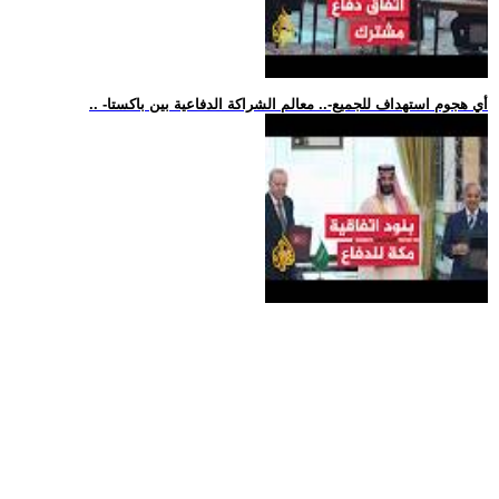
.. -أي هجوم استهداف للجميع-.. معالم الشراكة الدفاعية بين باكستا