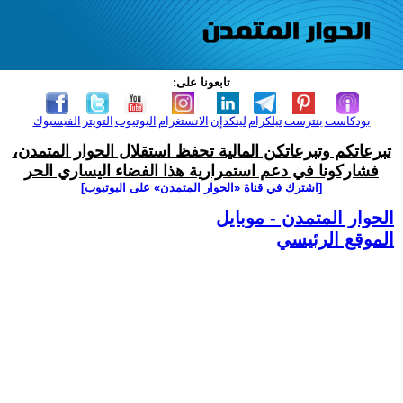
تابعونا على:
بودكاست
بنترست
تيلكرام
لينكدإن
الانستغرام
اليوتيوب
التويتر
الفيسبوك
تبرعاتكم وتبرعاتكن المالية تحفظ استقلال الحوار المتمدن،
فشاركونا في دعم استمرارية هذا الفضاء اليساري الحر
[اشترك في قناة ‫«الحوار المتمدن» على اليوتيوب]
الحوار المتمدن - موبايل
الموقع الرئيسي