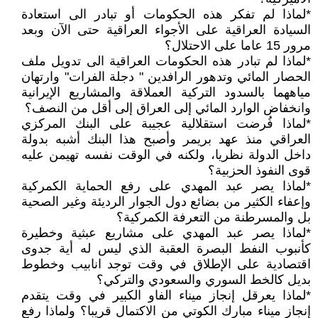
*لماذا لم تفكر هذه الحكومات أو تبادر الى استعادة
السيادة العراقية على الأجواء العراقية حتى الآن وبعد
مرور 15 عاما على الاحتلال؟
*لماذا لم تبادر هذه الحكومات العراقية الى تدويل ملف
الحصار المائي وتدهور الرافدين " دجلة الفرات" وارتهان
مياههما بالسدود التركية العملاقة والمشاريع الإيرانية
وانخفاض الوارد المائي إلى العراق إلى أقل من النصف؟
*لماذا فُرضت استقلالية عجيبة على البنك المركزي
العراقي منذ عهد بريمر وأصبح هذا البنك أشبه بدولة
داخل الدولة نظريا، ولكنه في الوقت نفسه تهيمن عليه
قوى النفوذ الحزبية؟
*لماذا يصر عبد المهدي على رفع الحماية الكمركية
وإعفاء الكثير من بضائع دول الجوار الرديئة وغير الصحية
بل والمسرطنة من التعرفة الكمركية؟
*لماذا يصر عبد المهدي على مشاريع عبثية وخطيرة
كأنبوب النفط البصرة العقبة الذي ليس له أية جدوى
اقتصادية على الإطلاق في وقت توجد انابيب وخطوط
بديل كالخط السوري والسعودي والتركي؟
*لماذا يعرقل إنجاز ميناء الفاو الكبير في وقت يتقدم
إنجاز ميناء مبارك الكوتي من الاكتمال قريبا؟ ولماذا رفع