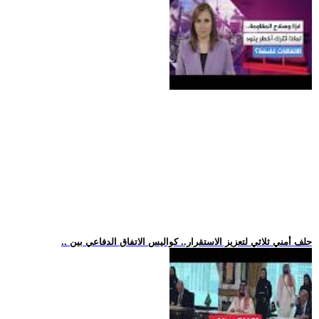
.. حلف أمني ثلاثي لتعزيز الاستقرار.. كواليس الاتفاق الدفاعي بين