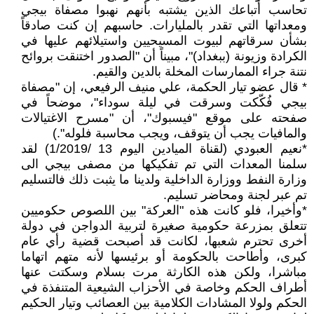
تحاسب أتباعك الذين يشتبه بأنهم نهبوا مصفاة بيجي
ومعداتها التي تقدر بالمليارات. حاسبهم إن كنت صادقاً
بشأن سرقاتهم لبيوت المسيحيين واستيلائهم عليها في
الكرادة وزيونة (ببغداد)"، مبيناً أن "الصدور اختنقت بروائح
نتنة جراء الممارسات المخلة بالدين والقيم.
* قال عضو تيار الحكمة، علي منيف الرفيعي، إن "مصفاة
بيجي فُكّكت وسرقت في ليلة سوداء"، موضحاً في
صفحته على موقع "فيسبوك"، أن "مسرح الاغتيالات
والمافيات يجب أن يتوقف، ويجب محاسبة فلوله".)
*نعيم العبودي (لقناة الميادين اليوم 13 /1/2019) لقد
سلمنا المعدات التي تم تفكيكها من مصفى بيجي الى
وزارة النفط ووزارة الداخلية ولدينا ما يثبت ذلك فالتسليم
تم عبر لجنة ومحاضر تسليم.
*وأخيرا، فلو كانت هذه "العركة" بين اللصوص حكوميين
تتعلق بمزرعة حكومية صغيرة لتربية الدواجن في دولة
أخرى تحترم شعبها، لكانت قد أصبحت قضية رأي عام
كبرى، وأطاحت بالحكومة أو برئيسها لأنه متهم اتهاما
مباشرا، ولكن هذه الكارثة مرت بسلام وسكتت عنها
أطراف الحكم وخاصة في الأحزاب الشيعية المتنفذة في
الحكم ولولا المشادات الكلامية بين العصائب وتيار الحكيم