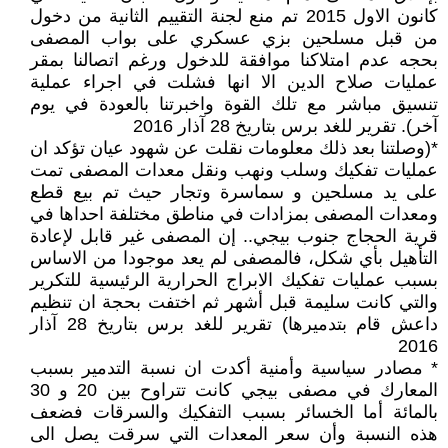
كانون الاول 2015 تم منع لجنة التقييم الثانية من دخول
من قبل مسلحين بزي عسكري على بواب المصفى
بحجه عدم امتلاكنا موافقة للدخول ورغم اتصالنا بمقر
عمليات صلاح الدين الا انها فشلت في اجراء عملية
تنسيق مباشر مع تلك القوة واخبرتنا بالعودة في يوم
آخر). تقرير للغد برس بتاريخ 28 آذار 2016
*(وصلتنا بعد ذلك معلومات نقلت عن شهود عيان تؤكد ان
عمليات تفكيك وسلب ونهب ونقل معدات المصفى تمت
على يد مسلحين و سماسرة وتجار حيث تم بيع قطع
ومعدات المصفى بمزادات في مناطق مختلفة احداها في
قرية الحجاج جنوب بيجي.. إن المصفى غير قابل لإعادة
التأهيل بأي شكل، فالمصفى لم يعد موجودا من الاساس
بسبب عمليات تفكيك الابراج الحرارية الرئيسية للتكرير
والتي كانت سليمة قبل أشهر ثم اختفت بحجة ان تنظيم
داعش قام بتدميرها) تقرير للغد برس بتاريخ 28 آذار
2016
* مصادر سياسية وأمنية أكدت ان نسبة التدمير بسبب
المعارك في مصفى بيجي كانت تتراوح بين 20 و 30
بالمائة أما الخسائر بسبب التفكيك والسرقات فضعف
هذه النسبة وأن سعر المعدات التي سرقت يصل الى