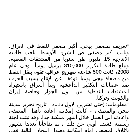
*تعريف بمصفى بيجي: أكبر مصفى للنفط في العراق،
وثالث أكبر مصفى في الشرق الأوسط. بلغت طاقته
الانتاجية 15 مليون طن سنوياً من المشتقات النفطية،
وتبلغ طاقة التكرير 310,000 برميل يومياً، وفي عام
2008، كانت 500 شاحنة صهريج عراقية تقوم بنقل النفط
من مصفاة بيجي يوميا. توقف عن الإنتاج بسبب الحرب
ضد عصابات التكفير الداعشية وبدأ العراق باستيراد
المشتقات النفطية من دول الجوار وخاصة إيران
والكويت وتركيا.
*معلومات: (حتى تشرين الاول 2015 - تاريخ تحرير مدينة
بيجي والمصفى - كانت إمكانية اعادة تأهيل المصفى
واعادته الى العمل خلال أشهر ممكنة جدا، وقد ثبتت لجنة
رسمية كشف أولي عن ذلك ، ثم تفاجأنا بعدها بشهور
بإغلاق المصفى امام امكانية وصول اللجان التالية ففي