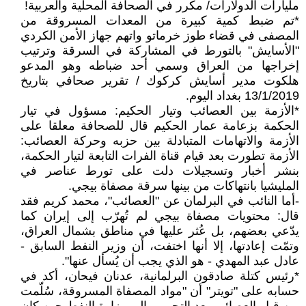
مليارات الدولارات/ مكرر في الصحافة المحلية والعربية!
*تم ضبط كمية كبيرة من المعدات المسروقة من
المصفى في قضاء طوز خرماتو واتهم جهاز الأمن الكردي
"الأسايش" بالتورط في المشاركة في السرقة وترتيب
إخراجها من العراق وسمي أحد ضباطه وهو المدعو
هلكوت مدير أسايش كركوك / تقرير صحافي بتاريخ
13/1/2019 بغداد اليوم.
*الأزمة بين العصائب وتيار الحكيم: مسؤول في تيار
الحكمة بزعامة عمار الحكيم قال للصحافة معلقا على
الأزمة والاتهامات المتبادلة بين حزبه وحركة العصائب:
الأزمة تطورت بعد قيام قناة الفرات التابعة لتيار الحكمة،
بنشر أخبار وتسجيلات دلت على تورط عناصر في
المليشيا بانتهاكات من بينها سرقة مصفاة بيجي.
-أما النائب في البرلمان عن "العصائب"، محمد كريم فقد
قال: محتويات مصفاة بيجي لم تُهرّب إلى إيران كما
يدّعي بعضهم، بل عُثر عليها في مناطق بشمال العراق،
وتمّت إعادتها، إلا أنها اختفت، أن وزير النفط السابق -
عادل عبد المهدي - هو الذي يجب أن يُسأل عنها".
*رئيس كتلة صادقون البرلمانية، عدنان فيحان، أكد في
حسابه على "تويتر" أن "مواد المصفاة المسروقة، سُلّمت