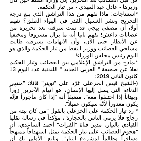
من قبل العصائب بعد التحرير، إلى وزارة النفط حين كان
وزيرها - عادل عبد المهدي - من تيار الحكمة.
*استنتاجات: ماذا نفهم من هذا التراشق الذي بلغ درجة
التجريح ونشر الغسيل القذر في الهواء الطلق؟ نفهم
أولا، أن مصفى بيجي قد تمت سرقته بعد تحريره من
عصابات داعش! نفهم ثانيا أنه ما يزال مسروقا ومختفيا
عن الأنظار حتى الآن، وأن الاتهامات بسرقته طالت
مسلحي العصائب ووزير النفط من تيار الحكمة والذي هو
اليوم رئيس مجلس الوزراء!
*نماذج من التراشق الإعلامي بين العصائب وتيار الحكيم
نقلا عن صحيفة " العربي الجديد " اللندنية عدد اليوم 13
كانون الثاني 2019:
(-الشيخ قيس الخزعلي غرّد على "تويتر" قائلا: "منتهى
الدناءة التي يصل إليها الإنسان، هو اتهام الآخرين زوراً
وبهتاناً إذا اختلفوا معه"، مضيفاً أنه "إذا كان مأجوراً فإنّه
يكون معذوراً لأنّه سيكون عميلاً".
* رد تيار الحكمة على الخزعلي بالقول "من كان بيته من
زجاج فلا يرمي الناس بالحجارة"، مؤكداً في رسالة نقلها
القيادي بالتيار، مدير قناة "الفرات" أحمد الساعدي، أن
"هجوم العصائب على تيار الحكمة يمثل استهدافاً ممنهجاً
وسافراً وظالماً لمشروع التيار". وتابع "الأولى بك أن