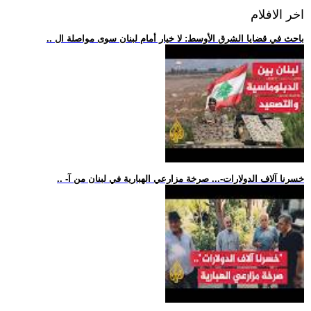
اخر الافلام
.. باحث في قضايا الشرق الأوسط: لا خيار أمام لبنان سوى مواصلة ال
.. -خسرنا آلاف الدولارات-... صرخة مزارعي الهبارية في لبنان من آ