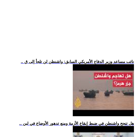
.. نائب مساعد وزير الدفاع الأمريكي السابق: واشنطن لن تلجأ إلى ق
.. هل تنجح واشنطن في ضبط إيقاع الأزمة ومنع تدهور الأوضاع في لبن