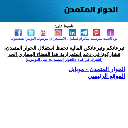
تابعونا على:
بودكاست
بنترست
تيلكرام
لينكدإن
الانستغرام
اليوتيوب
التويتر
الفيسبوك
تبرعاتكم وتبرعاتكن المالية تحفظ استقلال الحوار المتمدن،
فشاركونا في دعم استمرارية هذا الفضاء اليساري الحر
[اشترك في قناة ‫«الحوار المتمدن» على اليوتيوب]
الحوار المتمدن - موبايل
الموقع الرئيسي