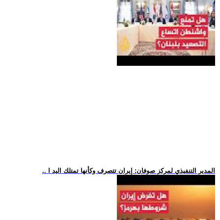
.. المدير التنفيذي لمركز صوفان: إيران تتصرف وكأنها تمتلك اليد ا