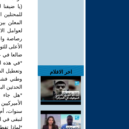
(يا ضيفنا 
للمحتلين ا
المعلن بين
لعوامل ال
رصاصة واح
الأعلى للثو
ضالعا في ع
وتعطيل الد
اخر الافلام
وطني فشكر
الحدثين الب
*هل جاء ا
الأميركيين
سنوات، أم أ
لنبقى في ا
*لماذا تفط