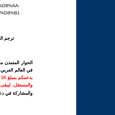
%D8%AA-
7%D8%B1
ترجم ال
الحوار المتمدن م
في العالم العربي
ب
والمستقل، ليبقى ص
والمشاركة في دع