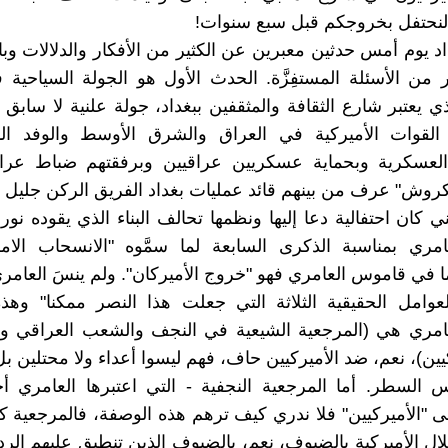
ا لنحتفل بخروجكم قبل سبع سنوات!
 يوم أمس حدثين معبرين عن الكثير من الأفكار والدلالات وبا
 من الأسئلة المستفِزَّة. الحدث الأول هو الجولة السياحية
ذي يعتبر شارع الثقافة والمثقفين ببغداد، جولة علنية لا سابق ل
 القوات الأميركية في العراق والشرق الأوسط والوفد ال
العسكرية وبحماية عسكريين عراقيين وبرفقتهم ضباط عراق
كروش" عرف من بينهم قائد عمليات بغداد الفريق الركن جليل ا
ي كان احتفالية دعا إليها ونظمها تحالف البناء الذي يقوده نور
امري بمناسبة الذكرى السابعة لما سمَّوه "الانسحاب الا
ما في قاموس العامري فهو "خروج الأميركان". ولم ينسَ العامر
لعوامل الحقيقية الثلاثة التي جعلت هذا النصر ممكنا" وهذ
مري هي (المرجعية الشيعية في النجف والشعب العراقي و"ا
ين)، نعم، ضد الأميركيين حاف، فهم ليسوا أعداء ولا محتلين بل
 السطر. أما المرجعية النجفية - التي اعتبرها العامري أ
لى "الأميركيين" فلا ندري كيف ترهم هذه الوصفة، فالمرجعية
ال الأميركية بالضيوف، نعم، بالضيوف الذين تنطبق عليهم الردح