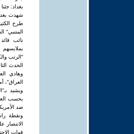
بغداد: جئن
شهدت بغداد
طرح الكثير
المتنبي" ال
نائب قائد
بملابسهم 
"الرتب وال
الحدث الثان
وهادي الع
العراق"، أ
ويشيد بـ"ا
بحسب العا
ضد الأمريكي
ونقطة راس
الانتصار ع
قوات الاحتل