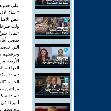
على حدوثه 
* لماذا لا
عضِّ الأصا
ولت صرخات
*لماذا خصّ
يقضي أيتام 
التي تقصد 
وبرفقتهم د
الأربعة م
العراقية ا
*لماذا سكت
الجولة "لل
موقعين مح
*لماذا سك
أميركا في ق
محافظة الأن