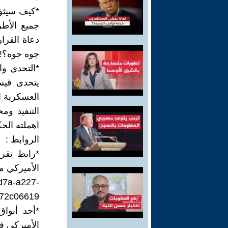
*كيف سيثق
جميع الأطر
دعاة القرار
جوه جوه؟!
*التحدي وا
يتحدى قيس
العسكرية ا
التنفيذ وم
اهملته الحك
الروابط :
*رابط تقري
الأميركي م
4d7a-a227-
72c06619
*أحد أبوا
الأميركي ف