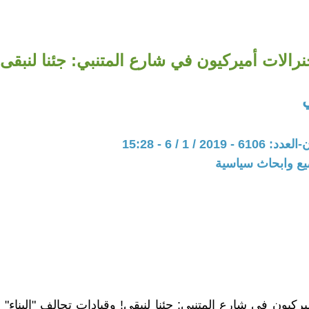
رالات أميركيون في شارع المتنبي: جئنا لنبقى!
ي
201 / 1 / 6 - 15:28
يع وابحاث سياسية
يركيون في شارع المتنبي: جئنا لنبقى! وقيادات تحالف "البناء"