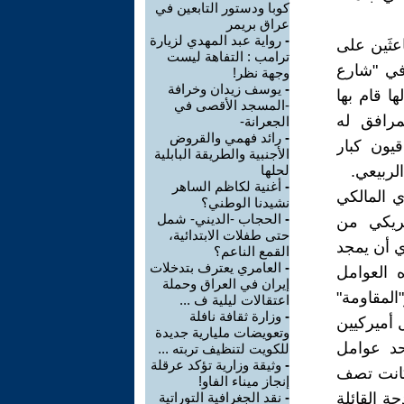
كوبا ودستور التابعين في
عراق بريمر
-
رواية عبد المهدي لزيارة
عثَين على
ترامب : التفاهة ليست
 في "شارع
وجهة نظر!
-
يوسف زيدان وخرافة
ها قام بها
-المسجد الأقصى في
مرافق له
الجعرانة-
-
رائد فهمي والقروض
يون كبار
الأجنبية والطريقة البابلية
لربيعي.
لحلها
-
أغنية لكاظم الساهر
ي المالكي
نشيدنا الوطني؟
-
الحجاب -الديني- شمل
مريكي من
حتى طفلات الابتدائية،
ي أن يمجد
القمع الناعم؟
-
العامري يعترف بتدخلات
ه العوامل
إيران في العراق وحملة
لمقاومة"
اعتقالات ليلية ف ...
-
وزارة ثقافة نافلة
 أميركيين
وتعويضات مليارية جديدة
حد عوامل
للكويت لتنظيف تربته ...
-
وثيقة وزارية تؤكد عرقلة
 كانت تصف
إنجاز ميناء الفاو!
ة القائلة
-
نقد الجغرافية التوراتية