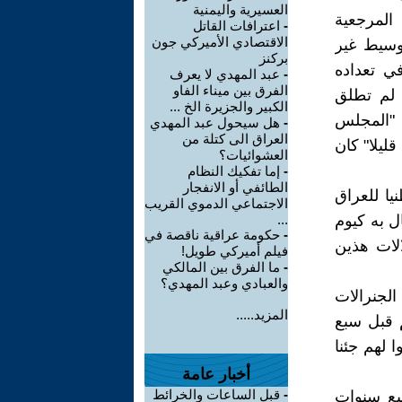
العسيرية واليمنية
المرجعية
-
اعترافات القاتل
الاقتصادي الأميركي جون
لوسيط غير
بركنز
في تعداده
-
عبد المهدي لا يعرف
الفرق بين ميناء الفاو
 لم تطلق
الكبير والجزيرة الخ ...
 "المجلس
-
هل سيحول عبد المهدي
العراق الى كتلة من
قليلا" كان
العشوائيات؟
-
إما تفكيك النظام
الطائفي أو الانفجار
ن الأول يوما وطنيا للعراق
الاجتماعي الدموي القريب
ل به كيوم
...
-
حكومة عراقية ناقصة في
لات هذين
فيلم أميركي طويل!
-
ما الفرق بين المالكي
والعبادي وعبد المهدي؟
لجنرالات
المزيد.....
م قبل سبع
 لهم جئنا
أخبار عامة
-
قبل الساعات والخرائط
سبع سنوات