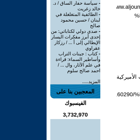
-
سياسة حفار الساق / د.
https://www.a
خالد زغريت
-
الطائفية المتغلغلة في
%
لبنان / حسين محمود
صالح
-
صدى دولي لكتاباتي: من
إحدى أبرز مفكرات اليسار
الإيطالي إلى أ ... / رزكار
عقراوي
-
كتاب : جينات التراب
وأساطير السماء: قراءة
في علم الآثار، وال ... /
احمد صالح سلوم
لأميركية
المزيد.....
المعجبين بنا على
http://almasalah.com/ar/news/1
الفيسبوك
3,732,970