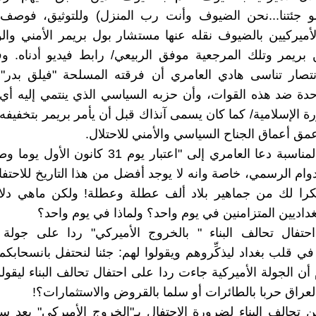
لو جئتنا...نحن الضيوف وأنت رب المنزل) وللتوثيق، فوصف 
لأميركيين بالضيوف نقله عنها مستشار بول بريمر الأمني وا
 بريمر وتلك المرجعية موفق الربيعي/ رابط فيديو أدناه. و
انتصار تناسى هادي العامري أن فرقته المسلحة "فيلق بدر"
دة ضد هذه القوات، وأن حزبه السياسي الذي ينتمي إليه أي
رة الإسلامية/ كما كان يسمى آنذاك قبل أن يأمر بريمر بتخفيفه 
مق أعماق الجناح السياسي والأمني للاحتلال.
*في هذه المناسبة دعا العامري إلى "اعتبار يوم 31 كانو
وام الرسمي، خاصة وانه لا يوجد أفضل من هذا التاريخ للاحتفا
ا لك من جماهير بلاد ألف عطلة وعطلة! ولكن ماهي دلا
غداديين المتزامنين في يوم واحد؟ ولماذا في يوم واحد؟
حتفال تحالف البناء " بالخروج الأميركي" ردا على جولة ا
 في قلب بغداد ليذكِّروهم ويقولوا لهم: جئنا لنحتفل بانسحابك
ن الجولة الأميركية جاءت ردا على احتفال تحالف البناء ليقولوا
لعراق حربا بالطائرات أو سلما بالقروض والاستثمارات؟!
ن تحالف البناء لضرورة الاحتفال بـ"الخروج الأميركي" بعد 