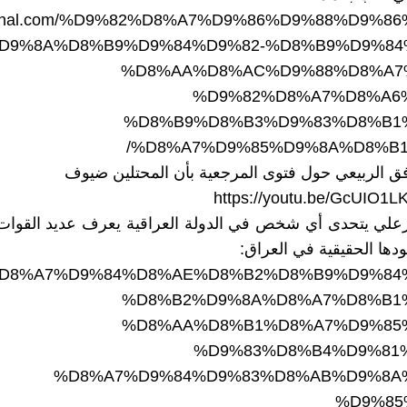
ljournal.com/%D9%82%D8%A7%D9%86%D9%88%D9%8
D9%8A%D8%B9%D9%84%D9%82-%D8%B9%D9%84
%D8%AA%D8%AC%D9%88%D8%A7
%D9%82%D8%A7%D8%A6
%D8%B9%D8%B3%D9%83%D8%B1
/
%D8%A7%D9%85%D9%8A%D8%B
فق الربيعي حول فتوى المرجعية بأن المحتلين ضيوف
https://youtu.be/GcUIO1L
لي يتحدى أي شخص في الدولة العراقية يعرف عديد القوات ا
دها الحقيقية في العراق:
60290/%D8%A7%D9%84%D8%AE%D8%B2%D8%B9%D9%8
%D8%B2%D9%8A%D8%A7%D8%B1
%D8%AA%D8%B1%D8%A7%D9%85
%D9%83%D8%B4%D9%81
%D8%A7%D9%84%D9%83%D8%AB%D9%8A
%D9%85