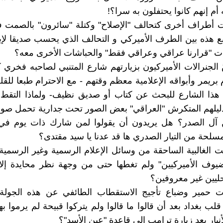
أم إنهم كانوا يحتفلون به سرا؟!
ذت أطراف أخرى كتحالف "الإصلاح" وكتلة "سائرون" بالصمت 
بع هذه بين الطرف الأميركي و التحالف الذي يحسب صديقا لإي
 "قرارنا عراقي وعراقي فقط" والحباشات الأخرى معه؟
َ الجنرالات الأميركيون بزيارتهم شارع المتنبي لصاحبه فخري
بريمر وأبواقه الإعلامية معظم وقتهم - مع الاحترام طبعا للقل
هذا الشارع للبحث عن كتاب أو صديق نظيف- ولماذا التقط ا
ليلهم المتكرش "العراقي" بعض الصور تحت جدارية تحمل صور
ن آل الصدر؟ هل يريدون أن يقولوا لمن شارك ذات يوم في 
لمسلحة من التيار الصدري ها قد عدنا يا سيد مقتدى؟
ت الغالبية الساحقة من وسائل الإعلام الرسمية وغير الرسمي
ضيوف الأميركيين" ولم تغطها حتى من وجهة نظر محايدة إلا
ليين غير معروفين؟
ت حمير وضباع تأجيج الاستقطاب الطائفي عن هذه الجولة 
لب بغداد بعد أن قالوا ما قالوا ولم يتركوا قبيحة لم يرموا به
بار بعد زيارة ترامب إلى قاعدة "عين الأسد"؟