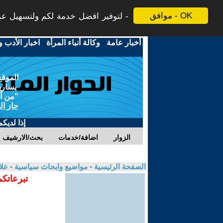
موافق - OK
لتوفير افضل خدمة لكم ولتسهيل عملي
أخبار عامة
-
وكالة أنباء المرأة
-
اخبار الأدب و
الموقع
يسارية
"من أج
حاز ال
إذا لديك
الزوار
اضافة/خدمات
بحث/الارشيف
الصفحة الرئيسية
-
مواضيع وابحاث سياسية
-
علا
تبرعاتكم