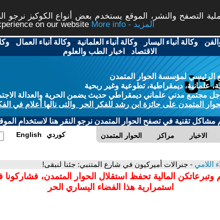
ة التصفح والنشر، الموقع يستخدم بعض أنواع الكوكيز نرجو النق
More info - المزيد
experience on our website
الفن
-
وكالة أنباء اليسار
-
وكالة أنباء العلمانية
-
وكالة أنباء العمال
-
وكا
الاقتصاد
-
اخبار الطب والعلوم
 الرئيسي لمؤسسة الحوار المتمدن
، علمانية، ديمقراطية، تطوعية وغير ربحية
ل مجتمع مدني علماني ديمقراطي حديث يضمن الحرية والعدالة الاجتم
حوار المتمدن على جائزة ابن رشد للفكر الحر والتى نالها أعلام في الفك
م مشاكل تقنية في تصفح الحوار المتمدن نرجو النقر هنا لاستخدام الموقع
كوردي
English
الاخبار
مراكز
الحوار المتمدن
ء اللامي
- جنرالات أميركيون في شارع المتنبي: جئنا لنبقى!
 وتبرعاتكن المالية تحفظ استقلال الحوار المتمدن، فشاركونا 
استمرارية هذا الفضاء اليساري الحر