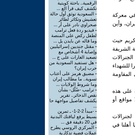
الرقمية.. باحثة كويتية
تكشف كيف قرأ الع ...
-
السعودية توثق أول حالة
في معركة
تعشيش وتكاثر لطائر
ران، وأين
صحراوي نادر على أر ...
-
فيديو ردة فعل ترامب
لطفل ركض على المنصة
 كريم حيث
وما قاله عن بايدن يل ...
-
مقتل جنديين إسرائيليين
ة الشريفة
وإصابة 4 أشخاص مع
لجنرالات
تصعيد الغارات على ج ...
-
هل تستفيد السعودية من
ا للشهداء
حرب إيران؟
-
مضيق هرمز على أعتاب
المقاومة
تسوية.. ما مطالب إيران
وما شروط الولايات ...
-
ترامب -ضُلّل- بشأن
ة على هذه
نقص الذخائر.. تقرير
 مواقع أو
يكشف تفاصيل مواجهة حا
...
-
-مبدأ 2-2-1- ـ تمرين
لجنرالات
بسيط يرفع لياقتك البدنية
في 20 دقيقة فق ...
ا أهلنا في
-
المركزي الروسي يطرح
عملات فضية تذكارية