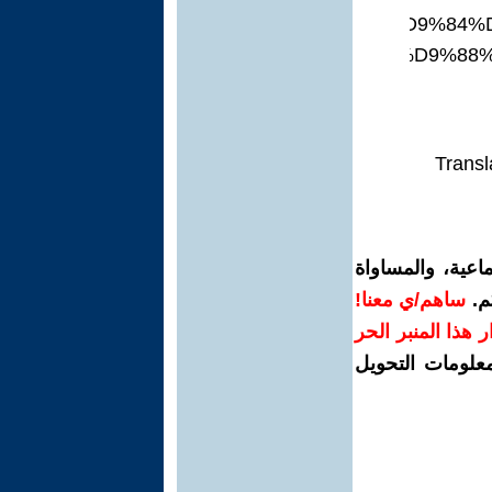
%D8%A7%D9%84%
%D9%88
Transl
اعية، والمساواة
م.
ساهم/ي معنا!
رار هذا المنبر الحر
معلومات التحويل