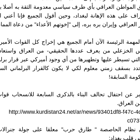
 المواطن العراقي بأي طرف سياسي معدومة الثقة به أصلا 
اف على هذه الإهانة لبغداد، وحين أقول الجميع فإنا أعني 
 العراقي وإيران بره بره، إلى "إخوتهم الأعداء" من دعاة المما
لمهمة الرئيسة الآن أمام الجميع هي إخراج كل القوات الأميرك
 الخزعلي من يعرف عددها الحقيقي- من العراق واستعادة
لتي تسيطر عليها وتطهيرها من أي وجود أميركي عبر قرار برل
حدد بسقف زمني معلوم لكي لا يكون كالقرار البرلماني الس
ومة السابقة!
ر عن احتفال تحالف البناء بالذكرى السابعة للانسحاب قوات
ن العراق.
http://www.kurdistan24.net/ar/news/93401df8-f47c-
c073
ق نظام الحاصصة " طارق حرب" معلقا على جولة جنرالات 
ي قلب بغداد: