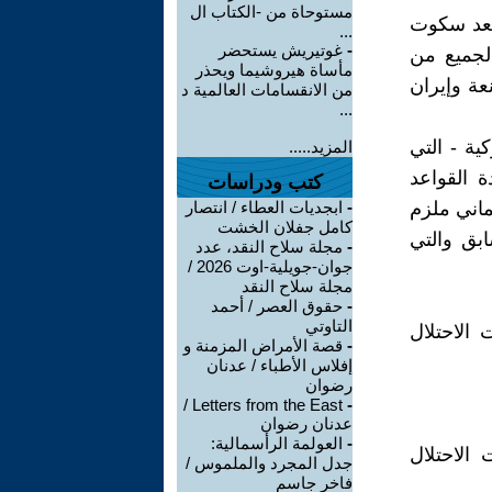
مستوحاة من -الكتاب ال
بعد سكوت
...
-
غوتيريش يستحضر
الجميع من
مأساة هيروشيما ويحذر
نعة وإيران
من الانقسامات العالمية د
...
ية - التي
المزيد.....
 القواعد
كتب ودراسات
ماني ملزم
-
ابجديات العطاء / انتصار
كامل جفلان الخشت
ابق والتي
-
مجلة سلاح النقد، عدد
جوان-جويلية-اوت 2026 /
مجلة سلاح النقد
-
حقوق العصر / أحمد
التاوتي
 الاحتلال
-
قصة الأمراض المزمنة و
إفلاس الأطباء / عدنان
رضوان
Letters from the East /
-
عدنان رضوان
-
العولمة الرأسمالية:
الاحتلال
جدل المجرد والملموس /
فاخر جاسم