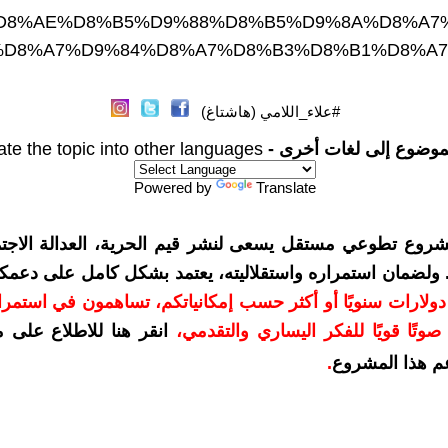
D8%AE%D8%B5%D9%88%D8%B5%D9%8A%D8%A7
%D8%A7%D9%84%D8%A7%D8%B3%D8%B1%D8%A
#علاء_اللامي (هاشتاغ)
موضوع إلى لغات أخرى -
ate the topic into other languages
Powered by
Translate
شروع تطوعي مستقل يسعى لنشر قيم الحرية، العدالة الاجتم
. ولضمان استمراره واستقلاليته، يعتمد بشكل كامل على دعمك
دعمكم بمبلغ 10 دولارات سنويًا أو أكثر حسب إمكانياتكم، تساهمون في استم
وتًا قويًا للفكر اليساري والتقدمي
،
انقر هنا للاطلاع على 
م هذا المشروع
.