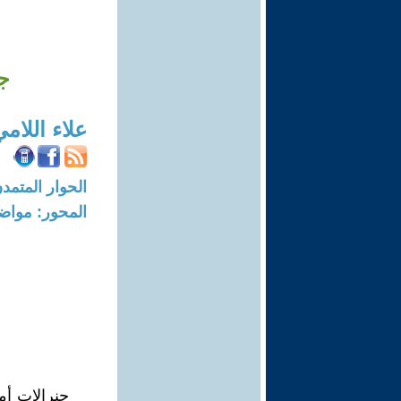
جن
علاء اللام
الحوار المتمدن-العدد: 6106 - 9
المحور: مواض
جنرالات أم