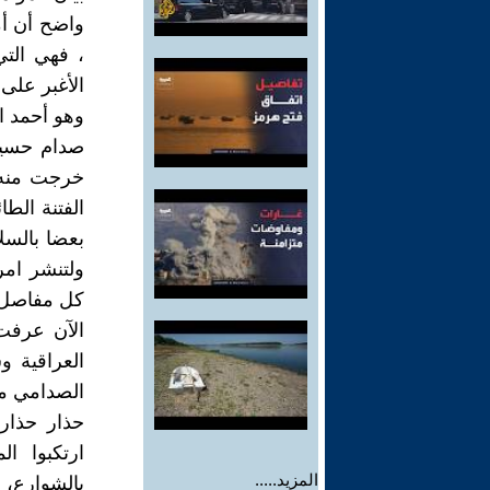
واضح أن أم
، فهي التي
الأغبر على
وهو أحمد ا
صدام حسين 
خرجت منه أ
بعضا بالسلا
ولتنشر امر
كل مفاصل ا
الآن عرفت 
العراقية و
الصدامي مر
حذار حذار ي
ارتكبوا ال
المزيد.....
بالشوارع، 