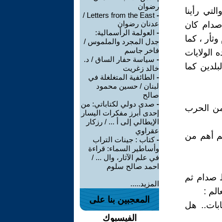
رضوان
لتي رأينا
Letters from the East /
-
عدنان رضوان
صدام كان
-
العولمة الرأسمالية:
ثأر ، كما
جدل المجرد والملموس /
فاخر جاسم
 الولايات
-
سياسة حفار الساق / د.
بلدين كما
خالد زغريت
-
الطائفية المتغلغلة في
لبنان / حسين محمود
صالح
-
صدى دولي لكتاباتي: من
من الحرب
إحدى أبرز مفكرات اليسار
الإيطالي إلى أ ... / رزكار
عقراوي
كم أهم من
-
كتاب : جينات التراب
وأساطير السماء: قراءة
في علم الآثار، وال ... /
احمد صالح سلوم
ط صدام ثم
المزيد.....
لم :
المعجبين بنا على
ات.. هل
الفيسبوك