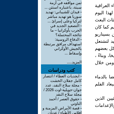
ثمن مواقفه في أزمة
 العراقية
سبتة، باعتباره استثن ...
-
فيدان للشيباني: تهديد
هذا اليوم
سوريا هو تهديد مباشر
ثاث البعث
لتركيا وعلى إسرائ ...
-
التصعيد الجديد في
م كما كان
الحرب بأوكرانيا – ما
 بسيناريو
نتائجه المحتملة؟
-
الدفاع الروسية:
يد لتشتعل
استهداف مرافق مرتبطة
ناء العراق ويأكل بعضهم
بالجيش الأوكراني
وإسقاط ...
، وبناءً ،
المزيد.....
 ومن خلال
كتب ودراسات
-
ابجديات العطاء / انتصار
ا بالدماء
كامل جفلان الخشت
عاد الفلم
-
مجلة سلاح النقد، عدد
جوان-جويلية-اوت 2026 /
مجلة سلاح النقد
يين الذين
-
حقوق العصر / أحمد
التاوتي
لإعدامات
-
قصة الأمراض المزمنة و
إفلاس الأطباء / عدنان