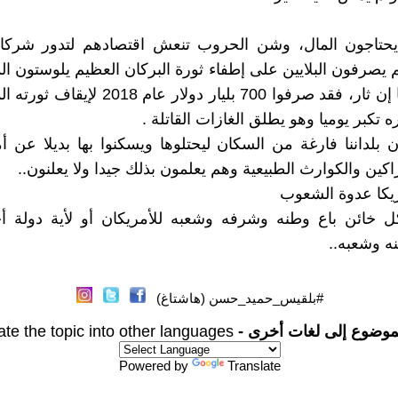
 يحتاجون المال، وشن الحروب تنعش اقتصادهم لتدور شركا
 يصرفون البلايين على إطفاء ثورة البركان العظيم يلوستون ا
أمريكا كلها إن ثار، فقد صرفوا 700 بليار دولار عام
 تكبر يوميا وهو يطلق الغازات القاتلة .
ن بلداننا فارغة من السكان ليحتلوها ويسكنوا بها بديلا عن أم
راكين والكوارث الطبيعية وهم يعلمون بذلك جيدا ولا يعلنون..
يكا عدوة الشعوب
ل خائن باع وطنه وشرفه وشعبه للأمريكان أو لأية دولة أج
 وشعبه..
#بلقيس_حميد_حسن (هاشتاغ)
موضوع إلى لغات أخرى -
ate the topic into other languages
Powered by
Translate