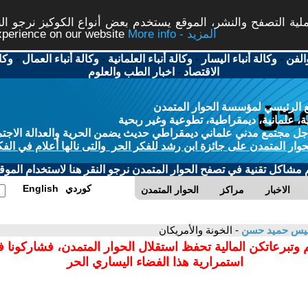
ة التصفح والنشر، الموقع يستخدم بعض أنواع الكوكيز نرجو النق
More info - المزيد
experience on our website
الفن
-
وكالة أنباء اليسار
-
وكالة أنباء العلمانية
-
وكالة أنباء العمال
-
وكا
الاقتصاد
-
اخبار الطب والعلوم
 الرئيسي لمؤسسة الحوار المتمدن
، علمانية، ديمقراطية، تطوعية وغير ربحية
ل مجتمع مدني علماني ديمقراطي حديث يضمن الحرية والعدالة الاجتم
حوار المتمدن على جائزة ابن رشد للفكر الحر والتى نالها أعلام في الفك
م مشاكل تقنية في تصفح الحوار المتمدن نرجو النقر هنا لاستخدام الموقع
كوردي
English
الاخبار
مراكز
الحوار المتمدن
قيس حميد حسن
- الخونة والأمريكان
 وتبرعاتكن المالية تحفظ استقلال الحوار المتمدن، فشاركونا 
استمرارية هذا الفضاء اليساري الحر