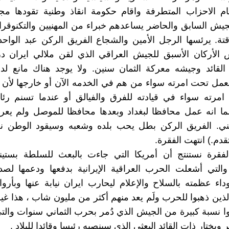
ام الاحزاب المتطرفة واقام حكومة انقاذ وطنية تقودها م
جيش السابق والحاضر يساعدهم خبراء من المهنيين والتكنوق
ؤقتة. يرئسها الرجل الأمين والشجاع الفريق الركن عبد الواح
الأركان الأسبق للجيش العراقي الذي لقن ملالي ايران درس
القائد وجيشه معركة الثمان سنين. ولا يوجد هناك مانع لد
لعمل تحت امرته سواء من هم في الخدمه الآن أو خارجها لأن 
امرته سواء في قيادته للفرق والفيالق أو عندما تسنم رئا
ا انه عمل محافظا لبغداد وبعدها محافظا للموصل ولم يعرف
وطني. الفريق الركن بطل يحب بلده وشعبه وسيقود الوطن نح
قدم.) انتهت الفقرة.
فقرة نستنتج أن أمريكا التي جاءت بالبعث للسلطة بستين
والتي أشعلت الحرب العراقية الإيرانية بدفعها ودعمها لص
داء عظمته بالسلاح والإعلام ليحارب ايران نيابة عنها وبأرو
لذين ذهبوا للحرب ولَم يعد منهم أكثر من مليون شاب ، هذا غير
ا نسبة كبيرة من الجيش الذي دُمر بحرب الثماني سنوات والتي
ر ويختار ذات القائد البعثي الذي سينصبه رئيسا وقائدا للبلاد .