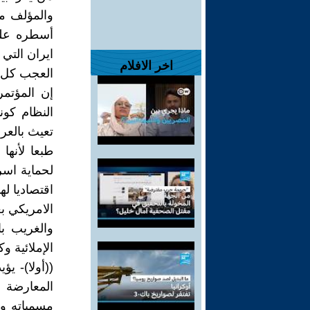
والمؤلف من
أسطره على
ايران التي 
اخر الافلام
العجب كل 
إن المؤتم
النظام كون
تعيث بالعر
طبعا لأنها
لحماية اسرا
اقتصاديا له
الامريكي ب
والغريب با
الإملائية وك
((أولا)- ي
مسمياته وأ