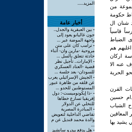
المزيد.....
جموعة من
راط حكومة
أخبار عامة
د شنان ال
-
بين العبقرية والجدل..
اً قاسياً
جون غاليانو يعود إلى
ى الضباط
واجهة الموضة عبر ...
-
ترامب كان على متن
اغلبهم هم
مروحية -مارين وان- أثناء
سة اركان
حادثة تتعلق بالسل ...
-
الإمارات.. تأجيل نظر
 عنه الا
قضية -العتاد العسكري
للسودان- بعد جلسة ...
و الحرية
-
الجيش الإسرائيلي يعرب
عن قلقه من ظاهرة عبور
المستوطنين للحدو ...
ات القرن
-
-ذا إيكونوميست-: دول
دام حسين
إفريقيا تسارع خطاها
للتخلي عن الدولار
اح الشباب
-
المبادرة المصرية
 المعاقين
تقاضي الداخلية لتعويض
والدة محمد قنديل عن م
 يشيد بها
...
-
هل يدفع بيدرو سانشيز