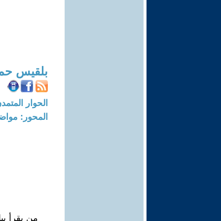
بلقيس حم
الحوار المتمدن-العدد: 6110 - 19
المحور: مواض
من يقرأ بي