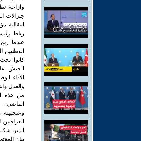
وازاحة نظ
جنرالات ال
انتقالية م
رباط رئيس 
عندما ربح 
الوطنيين ا
كانوا تحت 
الجيش. علم
الأداء ال
والعدل والت
من هذه ال
الماضي ، 
وعنجهيته و
العراقيين ا
الذين شكلو
بيان المؤتم