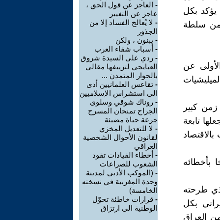
-
العاجز عن قول الحق ،
 يؤكد بكل
عاجز عن التغيير
-
لا يُعالج الفساد إلا من
 من سلطة
الجذور
-
يبنون ، ولكن
-
أسباب شقاء العرب
-
ردي على السيدة شروق
لأولى عن
العبايجي لتزييفها مقالي
بالحوار المتمدن ...
لميليشيات
-
تقاعس العلمانيين أدى
الى استشراس الإسلاميين
-
روناك شوقي وسلوى
زمن كبير
الجراح تمنحان المسرح
جرعة حياة مضيئة
لها تابعة
-
لا للتعديل المخزي
 بالاقتصاد
لقانون الأحوال الشخصية
العراقي
-
أخطاء القيادات تقود
ا بأخطائه
الشعوب للصراعات
-
(الموكب الأدبي لمدينة
وجدة المغربية في نسخته
لذي طرحته
الخامسة)
-
قرارات خاطئة تحوّل
وذ الايراني بكل
الوطنية الى ارتزاق
من العراق