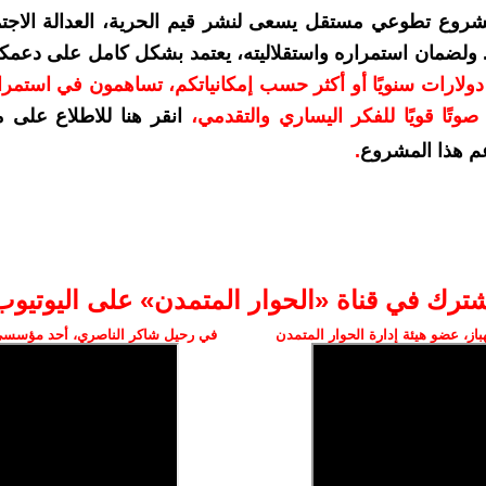
شروع تطوعي مستقل يسعى لنشر قيم الحرية، العدالة الاجتم
. ولضمان استمراره واستقلاليته، يعتمد بشكل كامل على دعمك
دعمكم بمبلغ 10 دولارات سنويًا أو أكثر حسب إمكانياتكم، تساهمون في استم
وتًا قويًا للفكر اليساري والتقدمي
،
انقر هنا للاطلاع على 
م هذا المشروع
.
شترك في قناة «الحوار المتمدن» على اليوتيوب
ز، عضو هيئة إدارة الحوار المتمدن
في رحيل شاكر الناصري، أحد مؤسسي 