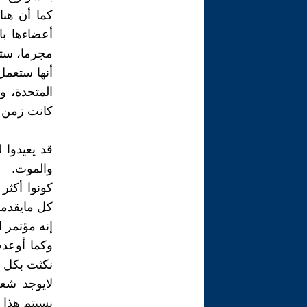
كما أن هنا
أعضاءها ب
مجرما، ستك
أنها ستعمل
المتحدة، و
كانت زمن 
قد يعيدوا
والموت.
كونوا أكثر
كل مايقدمو
إنه مؤتمر 
وكما أوعدت
نكثت بكل و
لايوجد ش
نسيتم هذا 