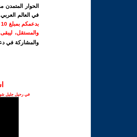
الحوار المتمدن م
في العالم العربي
ب
والمستقل، ليبقى ص
والمشاركة في دع
ا‫
في رحيل جليل شهبا