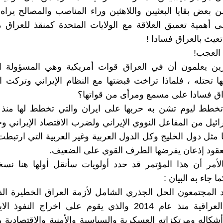
 بعض بقايا البعثيين واللاهثين وراء المناصب والمصالح يراه
 أهمية تعميق العلاقة مع الولايات المتحدة كمنقذ للعراق
تعيث بالعراق فسادا !
العجب!
رين يعلمون أن في العراق قوات أمريكية وهي المسؤولة ا
ها تحتله ، فلماذا تراخت قبضتها مع النظام الإيراني وتركت ا
اق فسادا على مسمع ومرأى من قواتها؟
 تخطط ليوم تشن به حربها على ايران والتي تخطط لها منذ 
ئيل من المفاعل النووي الإيراني ولضرب الاقتصاد الإيراني وجع
ا مثل دول الخليج وكل الدول العربية وغير العربية التي ارتبطت
عقود إذعان يفرضها الطرف القوي على الضعيف.
لأمر أن هذا المؤتمر قد حدد أولويات سأنقل أولها هنا نسخ
ما جاء به البيان :
ؤيد المجتمعون الحل الجذري الشامل لأزمة العراق الخطيرة ا
المعارضة العراقية منذ عام 2014 والذي يقوم على اخراج النف
شكاله ومرتكزاته العسكرية والسياسية والأمنية والاقتصادية 