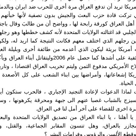
ريكا تريد أن تدفع العراق مرة أخرى للحرب ضد ايران وبالدماء
 تركت قادة حزب البعث والجيش بدون تصفية لأنها خبأتهم ل
 أهل العراق كورقة رابحة لها ، وواضح أن من طالبَ وقال باجت
لچلبي قد اغتالته الولايات المتحدة لأنه كشف خططها وهو رجله
رجلهم الذي اختلف معهم فكانت النتيجة كما اريد له، ولكن
مريكا بريئة ليكون الذي أعدمه من طائفة أخرى وبليلة الع
الفتنة الطائفية على أشدها كما حصل عام 2006وليتقاتل أب
ح الأمريكي مدفوع الثمن وليتم تخريب العراق اقتصادا ، وتاريخا
يكا إشعاعاتها، وأمراضها بين ابناء الشعب على كل الأصعدة
لحياة.
لماذا الدعوات لإعادة التجنيد الإجباري ، فالحرب ستكون أيض
سيزج بالشباب غصبا عنهم الى جبهة ومحرقة يكرهونها ، وسي
ة اخرى للقضاء على آخر أمل لنا في العراق.
ا أهلنا ، يا ابناء العراق من تصديق الولايات المتحدة والبعث
مجازر بالعراق، وهل تنسون المقابر الجماعية، والقتل، وا
وقطع الألسن والرؤوس وفرامات البشر ؟