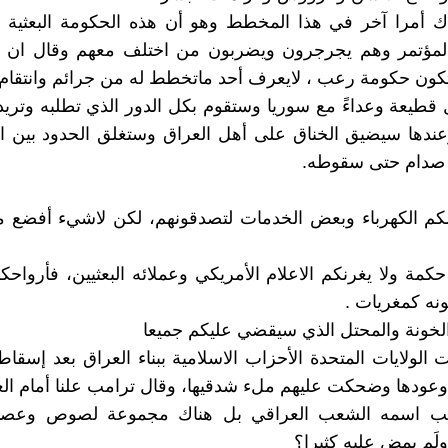
ك أمرا آخر في هذا المخطط وهو أن هذه الحكومة البعثية وا
المؤتمر وهم يجرجرون ويضربون من اختلف معهم وقال ان 
ون حكومة رعب ، لايعرف أحد ماتخطط له من جرائم وانتقام و
 قطيعة وعداءً مع سوريا وستقوم بكل الدور الذي تطلبه وتريده
عندها سيضيق الخناق على أهل العراق وستغلق الحدود بين ال
صدام حتى سقوطه.
 لكم الكهرباء وبعض الخدمات لتصدقونهم، لكن لاشيء أفضع 
 حكمة ولا يغرنكم الاعلام الأمريكي وعملائه البعثيين، فأرواح
نه كمغريات .
الخونة والمحتل الذي سيقضي عليكم جميعا
 الولايات المتحدة الأحزاب الاسلامية ببناء العراق بعد إسقا
عودها وضحكت عليهم ملء شدقيها، وقال ترامب علنا أمام العا
عب اسمه الشعب العراقي بل هناك مجموعة لصوص وعصاب
ولَم يمض عليه كثيرا؟