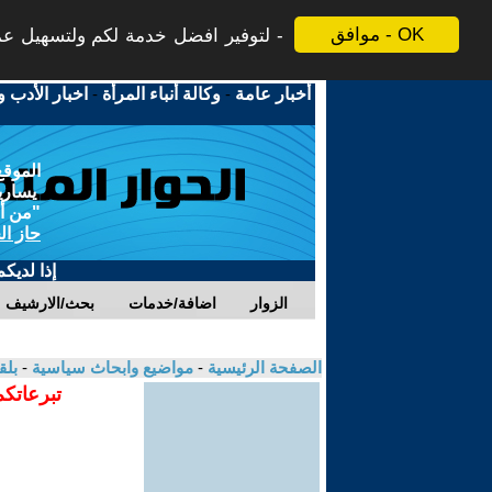
موافق - OK
لتوفير افضل خدمة لكم ولتسهيل عملي
أخبار عامة
-
وكالة أنباء المرأة
-
اخبار الأدب و
الموقع
يسارية
"من أج
حاز ال
إذا لديك
الزوار
اضافة/خدمات
بحث/الارشيف
الصفحة الرئيسية
-
مواضيع وابحاث سياسية
-
بل
تبرعاتكم