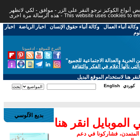
 أنواع الكوكيز نرجو النقر على الزر - موافق - لكي لاتظهر
This website uses cookies to ensure you ge
وكالة أنباء العمال
-
وكالة أنباء حقوق الإنسان
-
اخبار الرياضة
-
اخبار
لوم
التبرع للموقع - ادعمونا
حرية والعدالة الاجتماعية للجميع
"
تى نالها أعلام في الفكر والثقافة
قر هنا لاستخدام الموقع البديل
كوردي
English
بديع الآلوسي
لموبايل انقر هنا
 المتمدن، فشاركونا في دعم