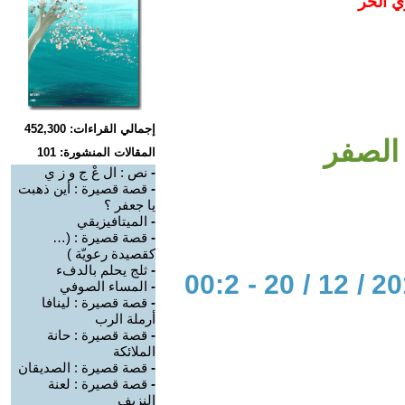
ي الحر
إجمالي القراءات: 452,300
المقالات المنشورة: 101
-
نص : ال عْ ج و ز ي
-
قصة قصيرة : أين ذهبت
يا جعفر ؟
-
الميتافيزيقي
-
قصة قصيرة : (…
كقصيدة رعويّة )
-
ثلج يحلم بالدفء
الحوار المتمدن-العدد: 6089 - 2018 / 12 / 20 - 00:2
-
المساء الصوفي
-
قصة قصيرة : لينافا
أرملة الرب
-
قصة قصيرة : حانة
الملائكة
-
قصة قصيرة : الصديقان
-
قصة قصيرة : لعنة
النزيف