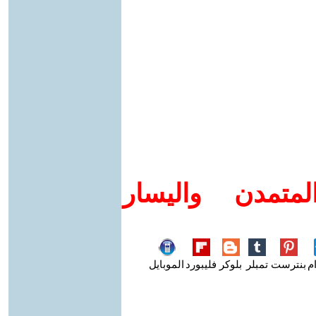
متمدن واليسار
م
بنترست
تمبلر
بلوكر
فليبورد
الموبايل