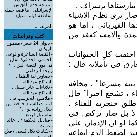
 مارسناها بإسراف .
-
منتجه خدم بالجيش
الإسرائيلي.. ما قصة حملة
ار يرى نظام الاشياء
مقاطعة فيلم -سبايد ...
 الفيزيائي ، اما هو
المزيد.....
دة والامعة كعقد من
كتب ودراسات
-
ديوان 24 شعر / منصور
الريكان
اختفت كل الحيوانات
-
القصة الشاعرة والوعي
الجمعي الحداثي/ مقاربة
رق في تأملاته قال :
في دور القصة الش ... /
ربيحة الرفاعي
-
تصاوير لية الظمأ /
السمّاح عبد الله
يته مسرعا ً ، مخافة
-
ثلاثاءات عابر سبيل /
 ، تشجع اخيرا ً حال
السمّاح عبد الله
-
ملامــح التجريــب في
طلق حنجرته للغناء ،
كتابـات السيـد حـافظ من
خلال روايته يو ... /
لا بل صار يركض في
سلسبيل كريبع
-
قناديل الحكمة / د. خالد
ا لو ان الإدمان على
زغريت
يد لضغط الدم ايقاعه
-
حكاياتْ تَكاد تُنسى / فلاح
العيفاري