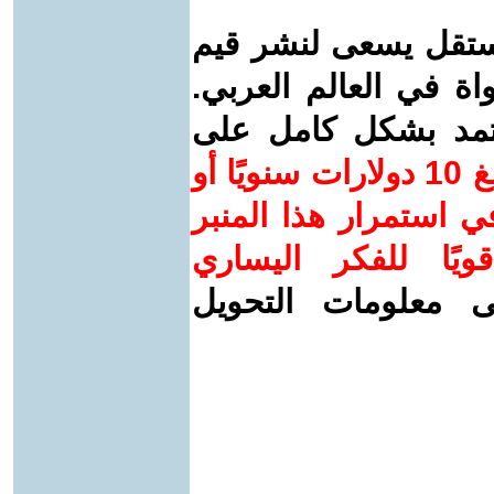
ستقل يسعى لنشر قيم
واة في العالم العربي.
عتمد بشكل كامل على
ساهم/ي معنا! بدعمكم بمبلغ 10 دولارات سنويًا أو
 استمرار هذا المنبر
ويًا للفكر اليساري
ى معلومات التحويل