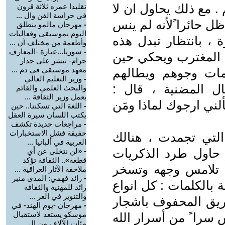
. مع ذلك يحاول ان لا
تقليدا عمره ثلاثة قرون
في حراسة الفن وال ...
ل حائرا ًلأنه لم ينس
-
مهرجان مالمو ينطلق
اليوم بموسيقى وفعاليات
 ، بانتظار تبدل هذه
وأطعمة من مختلف أن ...
-
سوريا...عبارة -المعازف
سم المغترب ويحكي حين
حرام- تنشر على جدار
معهد موسيقي في دم ...
مات وجوهم ويطالهم
-
وزير التعليم العالي
ل المضنية ، قال :
والبحث العلمي والقائم
بعمل وزير الثقافة ...
لني ارجوك لماذا ومَن
-
اللغة التي تسكننا.. حين
يكتب اللسان سيرة العقل
-
مراجعات جديدة تكشف
حقيقة فشل الاستخبارات
التي تجمدت ، هنالك
الغربية في ألبانيا ...
 حاول طرد الذكريات
-
«لن نتخلى عن أي
قطعة».. الثقافة تؤكد
، تلامس وجهه وتسخر
ملاحقة الآثار العراقية ...
-
رائد فهمي: المدى منبر
بالكلمات : كل انواع
رائد للمهنية والثقافة
والتنوير في العر ...
طريق المحفوف باشجار
-
مهرجان -يوم الهند- في
موسكو يستعد لاستقبال
 سرا ً من أسرار الله
مئات الآلاف من ال ...