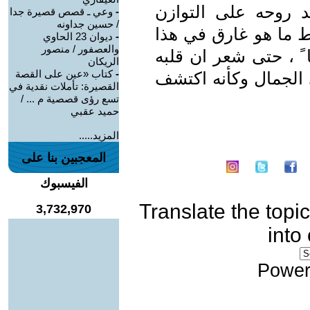
د روحه على التوازن
-
وعي ـ قصص قصيرة جدا
/ حسين جداونه
ط ما هو غارق في هذا
-
ديوان 23 الحاوي
والعصفور / منصور
 ً ، حتى شعر ان قلبه
الريكان
-
كتاب «عين على القصة
الجمال وكأنه اكتشف
القصيرة: تأملات نقدية في
تسع رؤى قصصية م ... /
حميد عقبي
المزيد.....
المعجبين بنا على
الفيسبوك
Translate the topic
3,732,970
into
Power