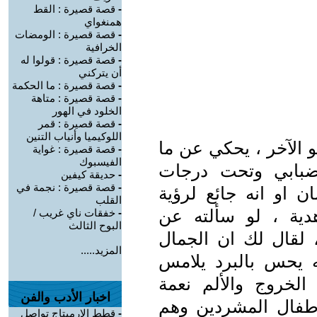
-
قصة قصيرة : القط
همنغواي
-
قصة قصيرة : الومضات
الخرافية
-
قصة قصيرة : قولوا له
أن يتركني
-
قصة قصيرة : ما الحكمة
-
قصة قصيرة : متاهة
الخلود في الهور
-
قصة قصيرة : قمر
اللوكيميا وأنياب التنين
و الآخر ، يحكي عن ما
-
قصة قصيرة : غواية
الفيسبوك
ضبابي وتحت درجات
-
حديقة كيفين
-
قصة قصيرة : نجمة في
دمان او انه جائع لرؤية
القلب
دية ، لو سألته عن
-
خفقات ناي غريب /
البوح الثالث
، لقال لك ان الجمال
المزيد.....
 يحس بالبرد يلامس
الخروج والألم نعمة
اخبار الأدب والفن
لاطفال المشردين وهم
-
قطط الإرميتاج تواصل