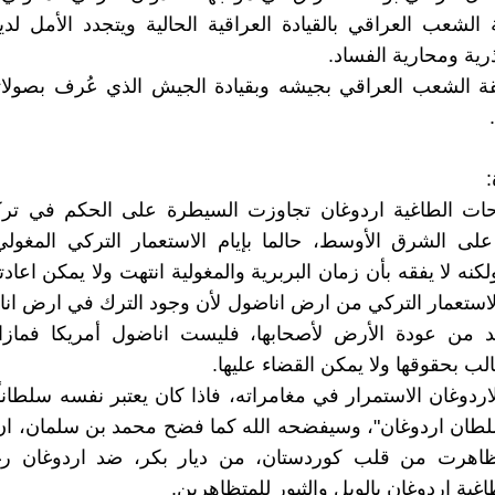
ة الشعب العراقي بالقيادة العراقية الحالية ويتجدد الأمل ل
رية ومحارية الفساد.
ثقة الشعب العراقي بجيشه وبقيادة الجيش الذي عُرف بصولات
:
ات الطاغية اردوغان تجاوزت السيطرة على الحكم في تركي
لى الشرق الأوسط، حالما بإيام الاستعمار التركي المغولي
كنه لا يفقه بأن زمان البربرية والمغولية انتهت ولا يمكن اعادته
استعمار التركي من ارض اناضول لأن وجود الترك في ارض ان
ابد من عودة الأرض لأصحابها، فليست اناضول أمريكا فما
لب بحقوقها ولا يمكن القضاء عليها.
اردوغان الاستمرار في مغامراته، فاذا كان يعتبر نفسه سلطاناً 
لطان اردوغان"، وسيفضحه الله كما فضح محمد بن سلمان، ان
ظاهرت من قلب كوردستان، من ديار بكر، ضد اردوغان رغم
اغية اردوغان بالويل والثبور للمتظاهرين.