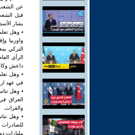
عن الشعب ا
قبل الشعب
بشار الأسد
• وهل تعلم
واوربيا وإ
التركي بمغ
الرأي الع
داعش وكانت
في عهد ارد
• وهل تناس
العراق في 
والفرات.
• وهل تناس
مليارات دو