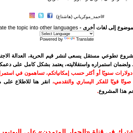
#احمد_موكرياني (هاشتاغ)
موضوع إلى لغات أخرى -
ate the topic into other languages
Powered by
Translate
شروع تطوعي مستقل يسعى لنشر قيم الحرية، العدالة الاجتم
. ولضمان استمراره واستقلاليته، يعتمد بشكل كامل على دعمك
دعمكم بمبلغ 10 دولارات سنويًا أو أكثر حسب إمكانياتكم، تساهمون في استم
وتًا قويًا للفكر اليساري والتقدمي
،
انقر هنا للاطلاع على 
م هذا المشروع
.
شترك في قناة «الحوار المتمدن» على اليوتيوب