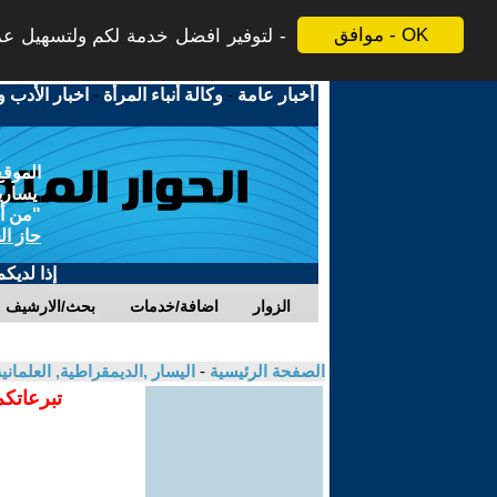
موافق - OK
لتوفير افضل خدمة لكم ولتسهيل عملي
أخبار عامة
-
وكالة أنباء المرأة
-
اخبار الأدب و
الموقع
يسارية
"من أج
حاز ال
إذا لديك
الزوار
اضافة/خدمات
بحث/الارشيف
الصفحة الرئيسية
-
اليسار ,الديمقراطية, العلمان
تبرعاتكم