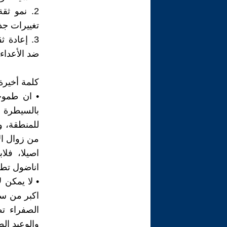
2. نمو ثق
تغييرات جذ
3. إعادة 
ضد الأعداء.
كلمة أخيرة
• ان طموح
بالسيطرة ع
للمنطقة، ول
من زوال ال
اصيلا، فل
اناضول تطا
• لا يمكن ل
اكبر من س
الصفراء ت
والوعيد الط