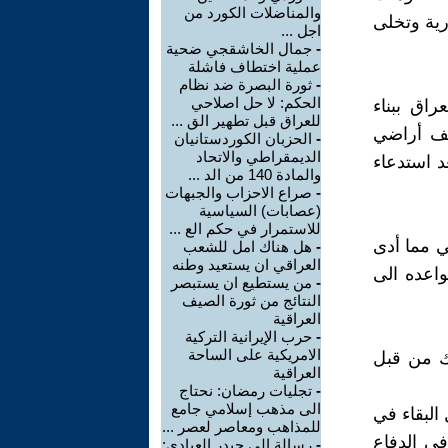
والمناضلات الكورد من
رية وتخلى
اجل ...
-
جمال الخاشقجي ضحية
عملية اختطاف فاشلة
-
ثورة البصرة ضد نظام
الحكم: لا حل اصلاحي
اق ببناء
للعراق قبل تطهير الق ...
صف أراضي
-
الحزبان الكوردستانيان
الديمقراطي والاتحاد
د استدعاء
والمادة 140 من الد ...
-
صراع الاحزاب والجبهات
(عصابات) السياسية
للاستمرار في حكم الع ...
هي مما أدى
-
هل هناك امل للشعب
العراقي ان يستعيد وطنه
واعده الى
-
من يستطيع ان يستبصر
النتائج من ثورة الصيف
العراقية
-
حرب الإيرانية التركية
الامريكية على الساحة
هك من قبل
العراقية
-
تجليات رمضان: نحتاج
الى مذهب إسلامي جامع
البقاء في
للمذاهب ومعاصر لعصر ...
ي الدفاع
-
رسالة الى حيدر العبادي: