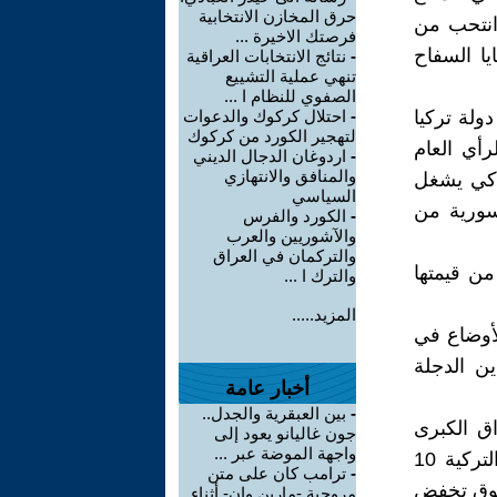
حرق المخازن الانتخابية
 انتحب من
فرصتك الاخيرة ...
ا السفاح
-
نتائج الانتخابات العراقية
تنهي عملية التشييع
الصفوي للنظام ا ...
ولة تركيا
-
احتلال كركوك والدعوات
لتهجير الكورد من كركوك
رأي العام
-
اردوغان الدجال الديني
والمنافق والانتهازي
، كي يشغل
السياسي
سورية من
-
الكورد والفرس
والآشوريين والعرب
والتركمان في العراق
ية بأن الليرة تركية فقدت 40 بالمئة من قيمتها
والترك ا ...
المزيد.....
لأوضاع في
ن الدجلة
أخبار عامة
-
بين العبقرية والجدل..
اق الكبرى
جون غاليانو يعود إلى
واجهة الموضة عبر ...
للصادرات التركية وللشركات الإنشائية التركية، تتجاوز حجم الصادرات التركية 10
-
ترامب كان على متن
لسوق تخفض
مروحية -مارين وان- أثناء