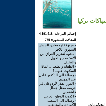
هاكات تركيا
إجمالي القراءات: 4,191,518
المقالات المنشورة: 735
-
مرتزقة اردوغان، الجيش
السوري اللاحر
-
دعوة لتحرير العراق من
الاستعمار والجهل
والتخلف
-
الطغاة والطغيان، لماذا
السكوت عنهما؟
-
رسالة الى الدكتور عادل
عبد المهدي
-
الدور القذر لأردوغان في
جريمة مقتل جمال
قاشقجي
-
اكذوبة الوطن العربي
-
رسالة الى الشعب
 ومازالت عيون الحكومات
الكوردي والمناضلين