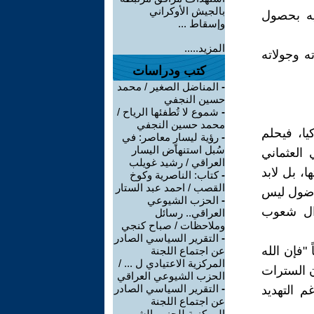
بالجيش الأوكراني
ديه بحصول
وإسقاط ...
المزيد.....
ه وجولاته
كتب ودراسات
-
المناضل الصغير / محمد
حسين النجفي
-
شموع لا تُطفئها الرياح /
محمد حسين النجفي
ا، فيحلم
-
رؤية ليسارٍ معاصر: في
سُبل استنهاض اليسار
 العثماني
العراقي / رشيد غويلب
ا، بل لابد
-
كتاب: الناصرية وكوخ
القصب / احمد عبد الستار
اضول ليس
-
الحزب الشيوعي
زال شعوب
العراقي.. رسائل
وملاحظات / صباح كنجي
-
التقرير السياسي الصادر
"فإن الله
عن اجتماع اللجنة
المركزية الاعتيادي ل ... /
 السترات
الحزب الشيوعي العراقي
-
التقرير السياسي الصادر
 التهديد
عن اجتماع اللجنة
المركزية للحزب الشيو ...