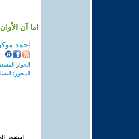
اما آن الأوان
احمد موكر
الحوار المتمدن-العدد: 6086 - 18
المحور: اليسار