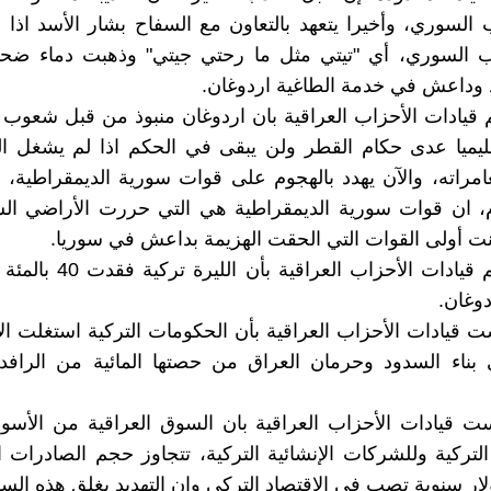
لسوري، وأخيرا يتعهد بالتعاون مع السفاح بشار الأسد اذا
 السوري، أي "تيتي مثل ما رحتي جيتي" وذهبت دماء ضحاي
 وداعش في خدمة الطاغية اردوغان.
 قيادات الأحزاب العراقية بان اردوغان منبوذ من قبل شعوب د
قليميا عدى حكام القطر ولن يبقى في الحكم اذا لم يشغل ال
امراته، والآن يهدد بالهجوم على قوات سورية الديمقراطية
ام، ان قوات سورية الديمقراطية هي التي حررت الأراضي ال
 أولى القوات التي الحقت الهزيمة بداعش في سوريا.
• وهل تعلم قيادات الأحزاب العراق
وغان.
ت قيادات الأحزاب العراقية بأن الحكومات التركية استغلت ا
بناء السدود وحرمان العراق من حصتها المائية من الرافدي
ت قيادات الأحزاب العراقية بان السوق العراقية من الأسو
لار سنوية تصب في الاقتصاد التركي وان التهديد بغلق هذه ا