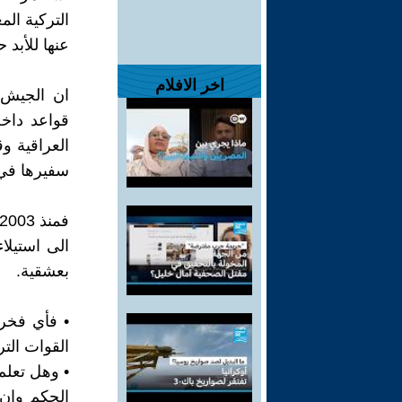
التركية ال
عنها للأبد 
اخر الافلام
ان الجيش 
قواعد داخ
العراقية و
سفيرها في 
الى استيلا
بعشقية.
• فأي فخر 
القوات التر
• وهل تعلم
الحكم وان 