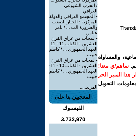
/ الحزب الشيوعي
العراقي
-
المجتمع العراقي والدولة
المركزية : الخيار الصعب
والضرورة الت ... / ثامر
Transl
عباس
-
لمحات من عراق القرن
العشرين - الكتاب 11 - 11
العهد الجمهوري ... / كاظم
حبيب
اعية، والمساواة
-
لمحات من عراق القرن
م.
ساهم/ي معنا!
العشرين - الكتاب 10 - 11-
العهد الجمهوري ... / كاظم
رار هذا المنبر الحر
حبيب
معلومات التحويل
المزيد.....
المعجبين بنا على
الفيسبوك
3,732,970