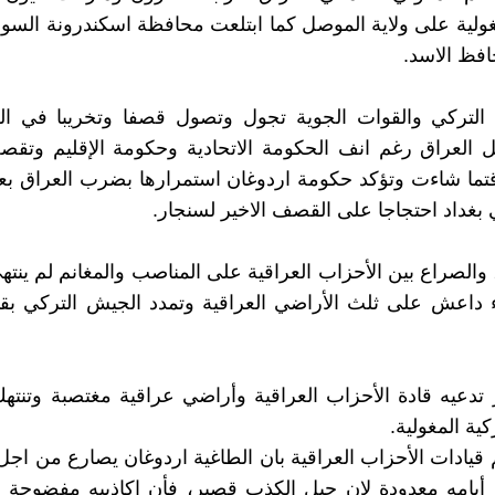
مغولية على ولاية الموصل كما ابتلعت محافظة اسكندرونة السو
حافظ الاسد.
التركي والقوات الجوية تجول وتصول قصفا وتخريبا في العر
ل العراق رغم انف الحكومة الاتحادية وحكومة الإقليم وتق
قتما شاءت وتؤكد حكومة اردوغان استمرارها بضرب العراق بع
بغداد احتجاجا على القصف الاخير لسنجار.
فمنذ 2003 والصراع بين الأحزاب العراقية على المناصب والمغانم لم ينت
ء داعش على ثلث الأراضي العراقية وتمدد الجيش التركي بق
تدعيه قادة الأحزاب العراقية وأراضي عراقية مغتصبة وتنت
كية المغولية.
 قيادات الأحزاب العراقية بان الطاغية اردوغان يصارع من اجل 
أيامه معدودة لإن حبل الكذب قصير، فأن اكاذيبه مفضوحة ف