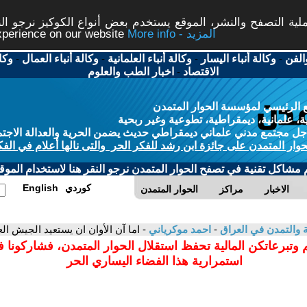
ة التصفح والنشر، الموقع يستخدم بعض أنواع الكوكيز نرجو النق
More info - المزيد
experience on our website
الفن
-
وكالة أنباء اليسار
-
وكالة أنباء العلمانية
-
وكالة أنباء العمال
-
وكا
الاقتصاد
-
اخبار الطب والعلوم
 الرئيسي لمؤسسة الحوار المتمدن
، علمانية، ديمقراطية، تطوعية وغير ربحية
ل مجتمع مدني علماني ديمقراطي حديث يضمن الحرية والعدالة الاجتم
حوار المتمدن على جائزة ابن رشد للفكر الحر والتى نالها أعلام في الفك
م مشاكل تقنية في تصفح الحوار المتمدن نرجو النقر هنا لاستخدام الموقع
كوردي
English
الاخبار
مراكز
الحوار المتمدن
ية والتمدن في العراق
-
احمد موكرياني
- اما آن الأوان ان يستعيد الجيش ال
 وتبرعاتكن المالية تحفظ استقلال الحوار المتمدن، فشاركونا 
استمرارية هذا الفضاء اليساري الحر