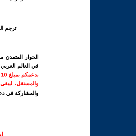
ترجم ال
الحوار المتمدن م
في العالم العربي
ب
والمستقل، ليبقى ص
والمشاركة في دع
ا‫