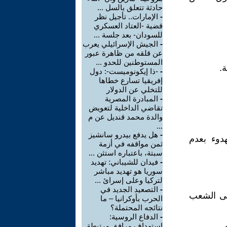
حادثة تتعلق بالسل ...
-
الإمارات.. تأجيل نظر
قضية -العتاد العسكري
للسودان- بعد جلسة ...
-
الجيش الإسرائيلي يعرب
عن قلقه من ظاهرة عبور
المستوطنين للحدو ...
-
-ذا إيكونوميست-: دول
إفريقيا تسارع خطاها
للتخلي عن الدولار
-
المبادرة المصرية
تقاضي الداخلية لتعويض
والدة محمد قنديل عن م
...
-
هل يدفع بيدرو سانشيز
دوء بعدم
ثمن مواقفه في أزمة
سبتة، باعتباره استثن ...
-
فيدان للشيباني: تهديد
سوريا هو تهديد مباشر
لتركيا وعلى إسرائ ...
-
التصعيد الجديد في
 على الشعب
الحرب بأوكرانيا – ما
نتائجه المحتملة؟
-
الدفاع الروسية:
استهداف مرافق مرتبطة