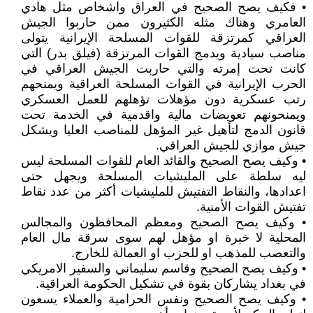
• فكيف يصح الصحيح في العراق واشخاص مثل هادي
العامري وهناك مثله الكثيرون ممن حاربوا الجيش
العراقي كمرتزقة للقوات المسلحة الإيرانية يتولى
مناصب سيادية ويدمج القوات المرتزقة (فيلق بدر) التي
كانت تحت إمرته والتي حاربت الجيش العراقي في
الحرب الإيرانية في القوات المسلحة العراقية ويمنحهم
رتب عسكرية دون مؤهلات تؤهلهم للعمل العسكري
ويمنحونهم تعويضات مالية واقدمية في الخدمة تحت
قانون الدمج لتأهيل غير المؤهل للمناصب العليا ويشكل
جيش موازي للجيش العراقي.
• وكيف يصح الصحيح والقائد العام للقوات المسلحة ليس
ليه سلطة على المليشيات المسلحة ويجهل حتى
اعدادها، والنقاط التفتيش للمليشيات أكثر من عدد نقاط
تفتيش القوات الأمنية.
• وكيف يصح الصحيح ومعظم المحافظون والمجالس
المحلية لا خبرة او مؤهل لهم سوى سرقة مال العام
والتعصب للمذهب او للحزب او العمالة للخارج.
• وكيف يصح الصحيح وقاسم سليماني والسفير الامريكي
في بغداد يشاركان بقوة في تشكيل الحكومة العراقية.
• وكيف يصح الصحيح ونفس الحرامية والعملاء يسعون