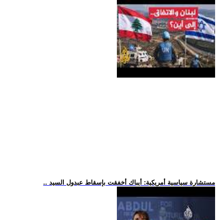
.. مستشارة سياسية أمريكية: أيباك أخفقت بإسقاط عبدول السيد