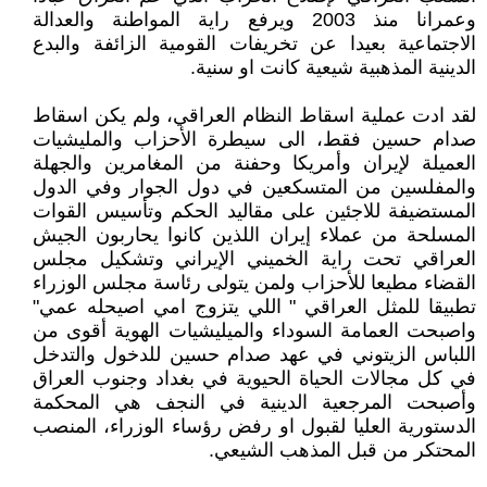
وعمرانا منذ 2003 ويرفع راية المواطنة والعدالة
الاجتماعية بعيدا عن تخريفات القومية الزائفة والبدع
الدينية المذهبية شيعية كانت او سنية.
لقد ادت عملية اسقاط النظام العراقي، ولم يكن اسقاط
صدام حسين فقط، الى سيطرة الأحزاب والمليشيات
العميلة لإيران وأمريكا وحفنة من المغامرين والجهلة
والمفلسين من المتسكعين في دول الجوار وفي الدول
المستضيفة للاجئين على مقاليد الحكم وتأسيس القوات
المسلحة من عملاء إيران اللذين كانوا يحاربون الجيش
العراقي تحت راية الخميني الإيراني وتشكيل مجلس
القضاء مطيعا للأحزاب ولمن يتولى رئاسة مجلس الوزراء
تطبيقا للمثل العراقي " اللي يتزوج امي اصيحله عمي"
واصبحت العمامة السوداء والميليشيات الهوية أقوى من
اللباس الزيتوني في عهد صدام حسين للدخول والتدخل
في كل مجالات الحياة الحيوية في بغداد وجنوب العراق
وأصبحت المرجعية الدينية في النجف هي المحكمة
الدستورية العليا لقبول او رفض رؤساء الوزراء، المنصب
المحتكر من قبل المذهب الشيعي.