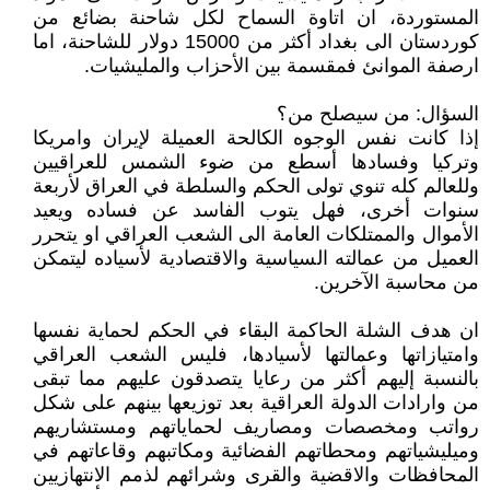
المستوردة، ان اتاوة السماح لكل شاحنة بضائع من
كوردستان الى بغداد أكثر من 15000 دولار للشاحنة، اما
ارصفة الموانئ فمقسمة بين الأحزاب والمليشيات.
السؤال: من سيصلح من؟
إذا كانت نفس الوجوه الكالحة العميلة لإيران وامريكا
وتركيا وفسادها أسطع من ضوء الشمس للعراقيين
وللعالم كله تنوي تولى الحكم والسلطة في العراق لأربعة
سنوات أخرى، فهل يتوب الفاسد عن فساده ويعيد
الأموال والممتلكات العامة الى الشعب العراقي او يتحرر
العميل من عمالته السياسية والاقتصادية لأسياده ليتمكن
من محاسبة الآخرين.
ان هدف الشلة الحاكمة البقاء في الحكم لحماية نفسها
وامتيازاتها وعمالتها لأسيادها، فليس الشعب العراقي
بالنسبة إليهم أكثر من رعايا يتصدقون عليهم مما تبقى
من وارادات الدولة العراقية بعد توزيعها بينهم على شكل
رواتب ومخصصات ومصاريف لحماياتهم ومستشاريهم
وميليشياتهم ومحطاتهم الفضائية ومكاتبهم وقاعاتهم في
المحافظات والاقضية والقرى وشرائهم لذمم الانتهازيين