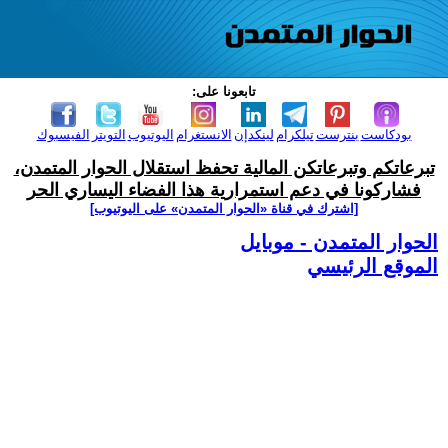
تابعونا على:
بودكاست
بنترست
تيلكرام
لينكدإن
الانستغرام
اليوتيوب
التويتر
الفيسبوك
تبرعاتكم وتبرعاتكن المالية تحفظ استقلال الحوار المتمدن،
فشاركونا في دعم استمرارية هذا الفضاء اليساري الحر
[اشترك في قناة ‫«الحوار المتمدن» على اليوتيوب]
الحوار المتمدن - موبايل
الموقع الرئيسي