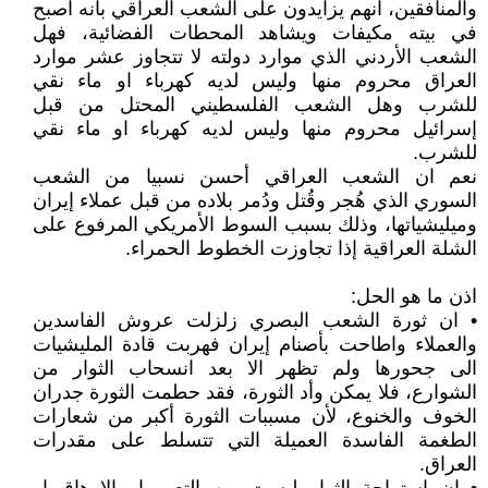
والمنافقين، انهم يزايدون على الشعب العراقي بأنه اصبح
في بيته مكيفات ويشاهد المحطات الفضائية، فهل
الشعب الأردني الذي موارد دولته لا تتجاوز عشر موارد
العراق محروم منها وليس لديه كهرباء او ماء نقي
للشرب وهل الشعب الفلسطيني المحتل من قبل
إسرائيل محروم منها وليس لديه كهرباء او ماء نقي
للشرب.
نعم ان الشعب العراقي أحسن نسبيا من الشعب
السوري الذي هُجر وقُتل ودُمر بلاده من قبل عملاء إيران
وميليشياتها، وذلك بسبب السوط الأمريكي المرفوع على
الشلة العراقية إذا تجاوزت الخطوط الحمراء.
اذن ما هو الحل:
• ان ثورة الشعب البصري زلزلت عروش الفاسدين
والعملاء واطاحت بأصنام إيران فهربت قادة المليشيات
الى جحورها ولم تظهر الا بعد انسحاب الثوار من
الشوارع، فلا يمكن وأد الثورة، فقد حطمت الثورة جدران
الخوف والخنوع، لأن مسببات الثورة أكبر من شعارات
الطغمة الفاسدة العميلة التي تتسلط على مقدرات
العراق.