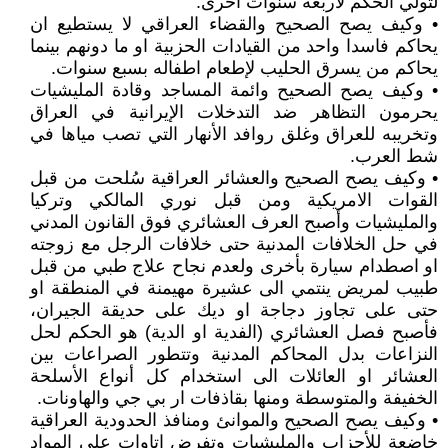
لتولي الحكم لأربعة سنوات أخرى.
• وكيف يصح الصحيح والقضاء العراقي لا يستطيع ان
يحاكم فاسدا واحد من القيادات الحزبية او ما دونهم بينما
يحاكم من يسرق الحليب لإطعام اطفاله بسبع سنوات.
• وكيف يصح الصحيح وائمة المساجد وقادة المليشيات
يحرمون التظاهر ضد التدخلات الإيرانية في العراق
وتخريبه للعراق وغلق روافد الأنهار التي تصب مياها في
شط العرب.
• وكيف يصح الصحيح والعشائر العراقية سُلحت من قبل
القوات الامريكية ومن قبل نوري المالكي وتركيا
والمليشيات وأصبح العرف العشائري فوق القانون المدني
في حل الخلافات المدنية حتى خلافات الرجل مع زوجته
او اصطدام سيارة بأخرى ولعدم نجاح علاج طبي من قبل
طبيب لمريض ينتمي الى عشيرة مهيمنة في المنطقة او
حتى على تجاوز دجاجة او ديك على حديقة الجيران،
فأصبح فصل العشائري (الفدية او الدية) هو الحكم لحل
النزاعات بدل المحاكم المدنية وتتطور الصراعات بين
العشائر او العائلات الى استخدام كل أنواع الأسلحة
الخفيفة والمتوسطة ومنها بقاذفات ار بي جي والهاونات.
• وكيف يصح الصحيح والموانئ ومنافذ الحدودية العراقية
خاضعة للأحزاب والمليشيات وتفرض اتاوات على المواد