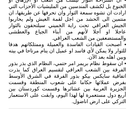
• ان استراحة الثوار ليست من التعب او الإرهاق او
الخنوع بل لكشف المندسين من المليشيات الأحزاب التي
ارادت ان تشوه سمعة الثوار وان تحرفها عن طريقها، ان
منتمين الى الحشد من اجل لقمة العيش ولم يحاربوا
الجيش العراقي تحت راية الخميني سيلتحقون بالثوار
عاجلا او آجلا لأنهم من أبناء الجياع والعطشى
والمستضعفين من الشعب العراقي.
• أصبحت القيادات الفاسدة والعميلة وممتلكاتهم هدفا
للثوار ولا يمكن لأي فاسد او عميل ان ينام مرتاحا في بيته
وبين اهله بعد الآن.
• ان سقوط نظام بريمر امر حتمي، النظام الذي بذر بذور
الفرقة بين الشعب العراقي لتقسيم العراق كما بذرت
اتفاقية سايكس بيكو بذور الفرقة في الشرق الأوسط
بفرض عملائها حكاما على شعوب المنطقة وقسمت
الجزيرة العربية بين عشائرها وقسمت كوردستان بين
أربع دول مستعمرة لها لهذا اليوم، وابقت على الاستعمار
التركي على ارض اناضول.