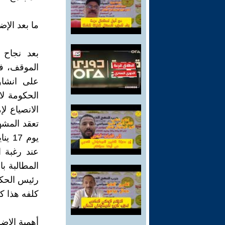
ما بعد الإض
بعد نجاح 
الموقف، ف
على انشاؤ
الحكومة لا
الانصياع ل
تعقد المشه
يوم 
عند رغبة ا
المطالبة ب
رئيس الحكو
كلفه هذا ك
أهمية الإضر