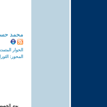
محمد حسا
الحوار المتمدن-العدد: 6068 - 18
المحور: الثور