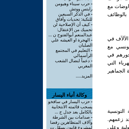
-
حرب سيناء وهيومن
فاوضات مع
رايتس ووتش
بالوظائف
-
في الذكر السبعين
للنكبة: تحديات وآفاق
-
كيف أن الإصلاحية لن
تحميك من الإعتقال:
عبدالمنعم أبوالفتوح ن ...
عشرات الآلآف في
-
الهجرة او العيشه علي
الصلبان
تونسي مع
-
التعليم في المجتمع
جورهم في
الرأسمالي
-
دعماً لنضال الشعب
رباء التي
المغربي
حياة الجماهير
المزيد.....
وكالة أنباء اليسار
-
حزب اليسار في سافخو
يسحب قائمته الانتخابية
التونسية
بالكامل بعد جدل ح ...
-
صدامات بين الشرطة
حد زعمهم.
وآلاف المتظاهرين رفضا
لية وعلى
لمشروع قانون يسهّل ت