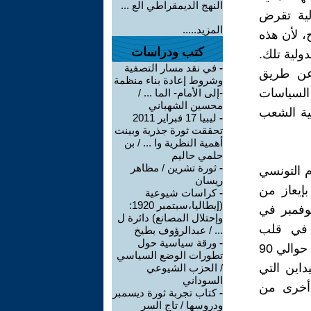
النهج الديمقراطي الع ...
لية تقرض
المزيد.....
، لأن هذه
كتب ودراسات
ولية تلك.
-
في نقد مسار التصفية
 عن طريق
وشروط إعادة بناء منظمة
السياسات
-إلى الأمام- الما ... /
محسين الشهباني
بية الشعب
-
ليبيا 17 فبراير 2011
تحققت ثورة جذرية وبينت
أهمية النظرية وا ... / بن
حلمي حاليم
-
ثورة تشرين / مظاهر
م التونسي
ريسان
بإيعاز من
-
كراسات شيوعية
(إيطاليا،سبتمبر 1920:
د الدولي، وأعلن عن إضراب عام يوم الخميس بتاريخ 22 نوفمبر في
وإحتلال المصانع) دائرة ل
 في قلب
... / عبدالرؤوف بطيخ
-
ورقة سياسية حول
الموظفين العموميين والمجتمع التونسي بشكل عام، حيث أنضم للإضراب حوالي 90
تطورات الوضع السياسي
داين التي
/ الحزب الشيوعي
السوداني
 أخرى من
-
كتاب تجربة ثورة ديسمبر
ودروسها / تاج السر