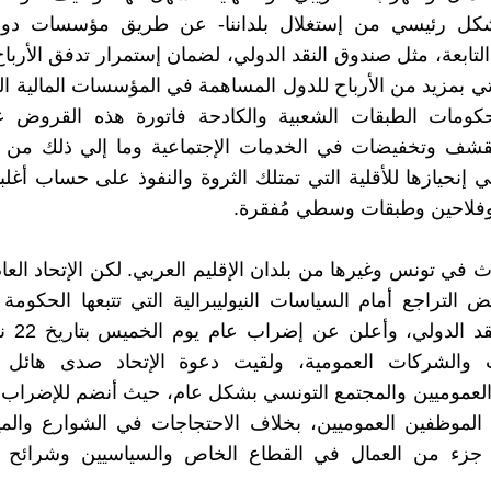
بشكل رئيسي من إستغلال بلداننا- عن طريق مؤسسات دو
لتابعة، مثل صندوق النقد الدولي، لضمان إستمرار تدفق الأرباح
ي بمزيد من الأرباح للدول المساهمة في المؤسسات المالية الد
كومات الطبقات الشعبية والكادحة فاتورة هذه القروض
شف وتخفيضات في الخدمات الإجتماعية وما إلي ذلك من 
 إنحيازها للأقلية التي تمتلك الثروة والنفوذ على حساب أغل
فلاحين وطبقات وسطي مُفقرة.
ث في تونس وغيرها من بلدان الإقليم العربي. لكن الإتحاد العا
التراجع أمام السياسات النيوليبرالية التي تتبعها الحكومة 
صندوق النق
 والشركات العمومية، ولقيت دعوة الإتحاد صدى هائل
 الموظفين العموميين، بخلاف الاحتجاجات في الشوارع والمي
ا جزء من العمال في القطاع الخاص والسياسيين وشرائح