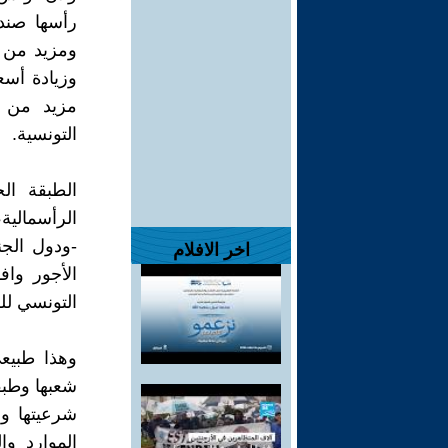
رأسها صندو
ومزيد من ا
وزيادة أس
مزيد من ا
التونسية.
الطبقة الح
الرأسمالية،
-ودول الج
اخر الافلام
الأجور وا
التونسي للش
وهذا طبيع
شعبها وطبق
شرعيتها وو
الموارد وا