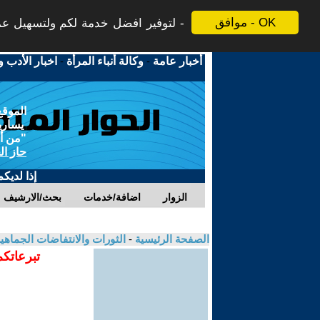
موافق - OK
لتوفير افضل خدمة لكم ولتسهيل عملي
أخبار عامة
-
وكالة أنباء المرأة
-
اخبار الأدب و
الموقع
يسارية
"من أج
حاز ال
إذا لديك
الزوار
اضافة/خدمات
بحث/الارشيف
الصفحة الرئيسية
-
الثورات والانتفاضات الجماهي
تبرعاتكم