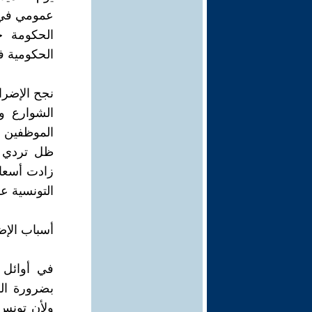
عمومي في ا
الحكومة ح
الحكومية في م
الشوارع و
الموظفين 
ظل تردي ال
التونسية عل
أسباب الإض
في أوائل 
بضرورة الس
ولأن تونس 