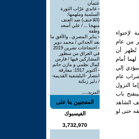
عثمان
-
غاندي عرّاب الثورة
السلمية وملهمها:
(اللاعنف) ضد العنف
منهجا ... / علي أسعد
وطفة
 لإحتواء
-
يناير المصري.. والأفق ما
ر من عام
بعد الحداثي / محمد دوير
-
احتجاجات تشرين 2019
تُظهر أن
في العراق من منظور
لهما أمام
المشاركين فيها / فارس
كمال نظمي و مازن حاتم
سيؤدي إلي
-
أكتوبر 1917: مفارقة
انتصار -البلشفية القديمة-
إضراب عام
/ دلير زنكنة
إما النزول
المزيد.....
ينفتح باب
المعجبين بنا على
سف الشاهد
قه حتى لو
الفيسبوك
3,732,970