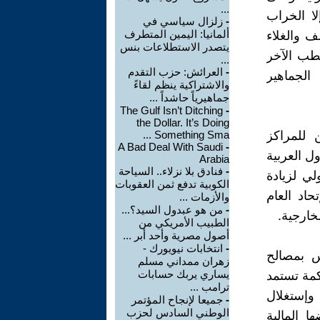
...
ا الخراب
-
زلزال سياسي في
ألمانيا: اليمين المتطرف
 والغلاء
يتصدر الاستطلاعات بنس
طب الآخر
...
-
العرائش: حزب التقدم
الجماهير
والاشتراكية ينظم لقاءً
جماهيرياً حاشداً ...
The Gulf Isn’t Ditching
-
the Dollar. It’s Doing
ن للمراكز
Something Sma ...
A Bad Deal With Saudi
-
ل العربية
Arabia
-
فنادق بلا نزلاء.. السياحة
ي لزيادة
الكوبية تدفع ثمن العقوبات
اد العام
والأزمات ...
-
من هو عبدول السيد؟...
خارجية.
الطبيب الأمريكي من
أصول مصرية وأحد أبر ...
-
انتخابات نيويورك -
س بمصالح
زهران ممداني مسلم
يساري يربك حسابات
كمة تستمد
ترامب ...
 وإستغلال
-
جميعا لإنجاح المؤتمر
الوطني السادس لحزب
ا المالية