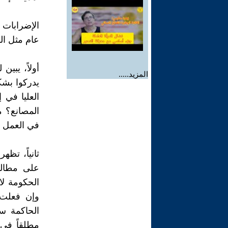
الإضرابات
عام مثل ال
أولاً، يبي
المزيد.....
يدركوا بش
العليا في 
المصانع؟ م
في العمل وا
ثانياً، تظه
على مطالب
الحكومة لا
وإن فعلت 
الحاكمة س
مطلقاً في 