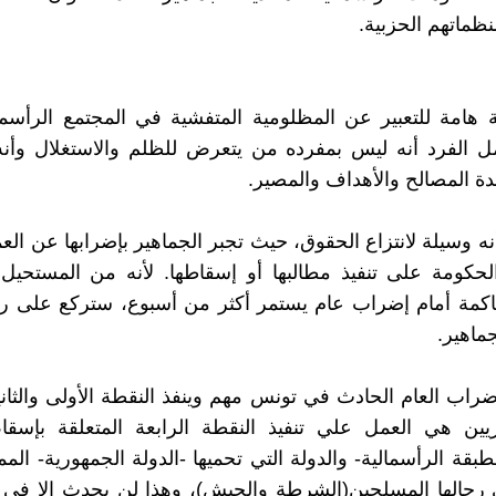
ظماتهم الحزبية.
يلة هامة للتعبير عن المظلومية المتفشية في المجتمع الرأس
مل الفرد أنه ليس بمفرده من يتعرض للظلم والاستغلال وأن
ة المصالح والأهداف والمصير.
 أنه وسيلة لانتزاع الحقوق، حيث تجبر الجماهير بإضرابها عن ال
لحكومة على تنفيذ مطالبها أو إسقاطها. لأنه من المستحيل
اكمة أمام إضراب عام يستمر أكثر من أسبوع، ستركع على ركبت
ماهير.
إضراب العام الحادث في تونس مهم وينفذ النقطة الأولى والثانية
ريين هي العمل علي تنفيذ النقطة الرابعة المتعلقة بإسقا
طبقة الرأسمالية- والدولة التي تحميها -الدولة الجمهورية- الم
رجالها المسلحين(الشرطة والجيش)، وهذا لن يحدث إلا في