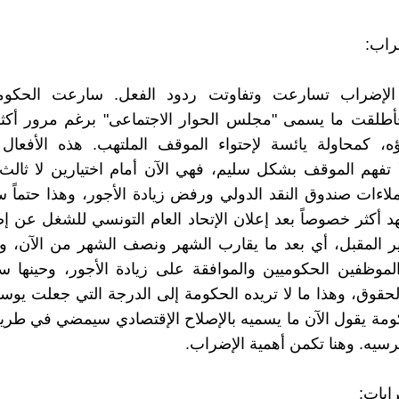
راب:
الإضراب تسارعت وتفاوتت ردود الفعل. سارعت الحكومة
أطلقت ما يسمى "مجلس الحوار الاجتماعى" برغم مرور أكث
ه، كمحاولة يائسة لإحتواء الموقف الملتهب. هذه الأفعال 
 تفهم الموقف بشكل سليم، فهي الآن أمام اختيارين لا ثالث 
إملاءات صندوق النقد الدولي ورفض زيادة الأجور، وهذا حتماً 
د أكثر خصوصاً بعد إعلان الإتحاد العام التونسي للشغل عن 
17 يناير المقبل، أي بعد ما يقارب الشهر ونصف الشهر من الآن، و
لموظفين الحكوميين والموافقة على زيادة الأجور، وحينها س
الحقوق، وهذا ما لا تريده الحكومة إلى الدرجة التي جعلت يو
مة يقول الآن ما يسميه بالإصلاح الإقتصادي سيمضي في طري
رسيه. وهنا تكمن أهمية الإضراب.
ابات: