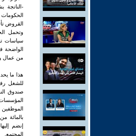
-الناتجة 
الحكومات ا
القروض تأت
وتحمل الح
سياسات تق
الواضحة في
من عمال و
هذا ما يحد
للشغل رفض 
المؤسسات
بالمائة من
إنضم إليه
المجتمع.