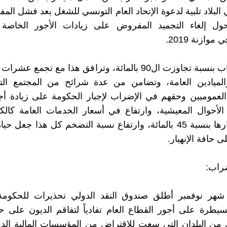
لبلاد تلبية لدعوة الإتحاد العام التونسي للشغل بعد فشل الم
ول إلغاء التجميد المفروض على زيادات الأجور الخاصة 
وازنة 2019.
نجح الإضراب بنسبة تجاوزت ال90 بالمائة، وترافق هذا مع تجمع 
الميادين العامة، وتضامن من عدة شرائح من المجتمع ال
العموميين وحقهم في الإضراب لإجبار الحكومة على زيادة أ
أحوال المعيشية، وارتفاع في أسعار الخدمات العامة كالكه
زادت أسعارها بنسبة 45 بالمائة، وارتفاع نسبة التضخم كل هذا جعل 
ى حافة الإنهيار.
راب:
شهر نوفمبر أطلق صندوق النقد الدولي تحذيرات للحكومة 
يطرة على أجور القطاع العام تفادياً لتفاقم الديون على 
من البلدان التي سعت للإقتراض من المؤسسات المالية الدو