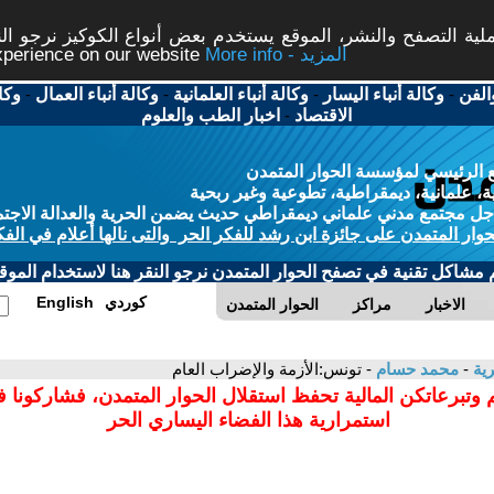
ة التصفح والنشر، الموقع يستخدم بعض أنواع الكوكيز نرجو النق
More info - المزيد
experience on our website
الفن
-
وكالة أنباء اليسار
-
وكالة أنباء العلمانية
-
وكالة أنباء العمال
-
وكا
الاقتصاد
-
اخبار الطب والعلوم
 الرئيسي لمؤسسة الحوار المتمدن
، علمانية، ديمقراطية، تطوعية وغير ربحية
ل مجتمع مدني علماني ديمقراطي حديث يضمن الحرية والعدالة الاجتم
حوار المتمدن على جائزة ابن رشد للفكر الحر والتى نالها أعلام في الفك
م مشاكل تقنية في تصفح الحوار المتمدن نرجو النقر هنا لاستخدام الموقع
كوردي
English
الاخبار
مراكز
الحوار المتمدن
رية
-
محمد حسام
- تونس:الأزمة والإضراب العام
 وتبرعاتكن المالية تحفظ استقلال الحوار المتمدن، فشاركونا 
استمرارية هذا الفضاء اليساري الحر