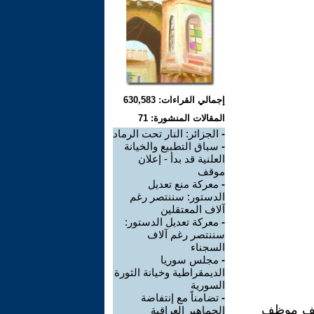
إجمالي القراءات: 630,583
المقالات المنشورة: 71
-
الجزائر: النار تحت الرماد
-
سباق التطبيع والخيانة
العلنية قد بدأ - إعلان
موقف
-
معركة منع تعديل
الدستور: سننتصر رغم
آلاف المعتقلين
-
معركة تعديل الدستور:
سننتصر رغم آلاف
السجناء
-
مجلس سوريا
الديمقراطية وخيانة الثورة
السورية
-
تضامناً مع إنتفاضة
اضي، 22 نوفمبر أضرب عن العمل مايقارب من 650 ألف موظف
الجماهير العراقية