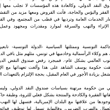
ق النقد الدولي، وكالعادة هذه المؤسسات لا تجلب معها إل
لفقر والبؤس والحاجة، فأتت القروض ومعها مزيد من التقشف
عار الخدمات العامة وترديها في قطب من المجتمع، وفي الق
لإثراء والنهب والسرقة لموارد ومقدرات ومجهود وعمل 
اكمة التونسية وممثلتها السياسية -الدولة التونسية- تابعي
 هم وكلاء الرأسمالية وخادميها في تونس، مثلهم مثل باقي الدو
نوب العالمي بشكل عام-. فمبجرد رفض صندوق النقض الدول
فقت حكومة يوسف الشاهد على هذا وألغت تعهداتها مع الإتح
غل بزيادة الأجور في العام المقبل، بحجة الإلتزام بالتعهدات ال
ي من حكومة مرتهنة بسياسات صندوق النقد الدولي، ولي
اتها الفقيرة والكادحة والمنتجة بشكل فعلي للثروة، وطبقة حا
جودها من علاقتها مع البلدان الإمبريالية، فتسهل لها النهب
لعمال والتهرب الضريبي، وفالنهاية تسهل لها توظيف فوائضه