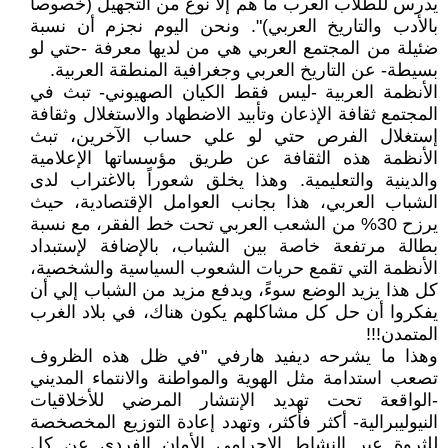
يدرس للطلاب العرب ما هم إلا نوع من التجهيل (خصوصاً
بالأدب والتاريخ العربي)". ونحن اليوم نجزم أن نسبة
ضئيلة من المجتمع العربي هي من لديها معرفة -حتي لو
بسيطة- عن التاريخ العربي وجغرافية المنطقة العربية.
الأنظمة العربية -ليس فقط الكيان الصهيوني- تبث في
المجتمع ثقافة الإذعان وتأبيد الاضطهاد والاستغلال وثقافة
إستغلال الفرص حتي لو علي حساب الآخرين، تبث
الأنظمة هذه الثقافة عن طريق مؤسساتها الإعلامية
والدينية والتعليمية. وهذا يخلق شعوراً بالاغتراب لدى
الشباب العربي، هذا بجانب العوامل الإقتصادية، حيث
يرزح 30% من الشعب العربي تحت خط الفقر، مع نسبة
بطالة مرتفعة خاصة بين الشباب، بالإضافة لإستبداد
الأنظمة التي تقمع حريات الشعوب السياسية والشخصية،
كل هذا يزيد الوضع سوءً، ويدفع مزيد من الشباب إلي أن
يفكروا أن حل كل مشاكلهم يكون هناك، في بلاد الغرب
المتمدن!!!
وهذا ما يشرحه ديفيد هارفي "في ظل هذه الظروف
تصعب استدامة مثل الهوية والمواطنة والانتماء المديني
-الواقعة تحت تهديد الإنتشار المرضي للأخلاقيات
النيوليبرالية- أكثر فأكثر، وتهدد إعادة التوزيع المخصخصة
للثروة عبر النشاط الإجرامي الأمان الفردي عن كل