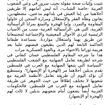
تثبيت وإثبات صحة مقولة نجيب سرور في وعي الشعوب
العربية -خاصة الشباب-، أنه ليس أمامهم إلا طريقين
أحلاهما مر، إما العيش في بلدانهم مذعنين، مضطهدين،
يعانون وطأة الفقر والإستغلال ومرارة السجن إن حاولوا
المقاومة والتمرد، وإما الهجرة والتمتع بمزايا الرأسمالية
الغربية، التي هي -الرأسمالية الغربية- سبب من الأسباب
الرئيسية لتردي الأحوال المعيشية والإجتماعية لمجتمعاتنا
عن طريق نهبنا واستغلال مواردنا، بمساعدة طبقاتنا
الحاكمة التابعة لهم الذين يطبقون قبضتهم علينا بعد
هزيمة ثوراتنا بالاحتواء مرة، وبالقوة العسكرية مرات.
هذا ما شرحه المقاوم الفلسطيني غسان كنفاني في
شرحه لطريقة تعامل الصهاينة مع الشعب الفلسطيني
"السياسة التي يتبعها الصهاينة مع العرب في فلسطين
تقدم بديلين أحلاهما مر (الهجرة أو الإنصهار)". ونستطيع
أن نؤكد اليوم أن طريقة تعامل الأنظمة العربية مع
شعوبها لا تختلف إطلاقاً من حيث الجوهر عن طريقة
تعامل الصهاينة مع العرب في فلسطين. فالحكومات
العربية أيضاً يضعون أمام شعوبهم بديلين لا ثالث لهم
(الهجرة أو الإنصهار).