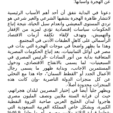
عن الهجرة وأسبابها:
دعونا في البداية نتفق أن أحد أهم الأسباب الرئيسية
لانتشار ظاهرة الهجرة بشقيها الشرعي والغير شرعي هو
تردي المستوى المعيشي وانعدام سبل الحياة، نتيجة إتباع
الحكومات سياسات إقتصادية تؤدي لمزيد من الإفقار
والتهميش، وتهدف لإلقاء تكلفة أزمات الاقتصاد
الرأسمالي على كاهل الطبقات الأدنى في المجتمع.
وهذا ما يظهر واضحاً في موجات الهجرة التي بدأت في
مصر في أوائل الثمانينيات، بعد إتباع الحكومات المصرية
المتعاقبة بداية من أنور السادات -الرئيس المصري في
السبعينيات- لما يسمى بالانفتاح الاقتصادي، ودخول
المستثمرين الاجانب، وبداية ظهور ما يسمى رجال
الأعمال الجدد أو "القطط السمان"، جاء هذا مع التخلي
عن كل منجزات الدولة الناصرية -وإن كانت هذه
المنجزات محدودة أصلاً-.
ويظهر جلياً أيضاً في إختيار المصريين لبلدان هجراتهم،
حيث أن قرابة الستة ملايين ونصف المليون مصري
هاجروا لبدان الخليج العربي صاحبة الثروة النفطية
الكبيرة، وبشكل خاص المملكة العربية السعودية التي
يقطنها قرابة الثلاثة ملايين مصري، أي ما يعادل 46.9%