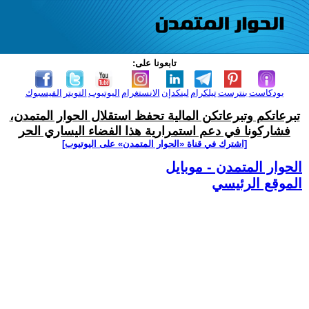
تابعونا على:
بودكاست
بنترست
تيلكرام
لينكدإن
الانستغرام
اليوتيوب
التويتر
الفيسبوك
تبرعاتكم وتبرعاتكن المالية تحفظ استقلال الحوار المتمدن،
فشاركونا في دعم استمرارية هذا الفضاء اليساري الحر
[اشترك في قناة ‫«الحوار المتمدن» على اليوتيوب]
الحوار المتمدن - موبايل
الموقع الرئيسي