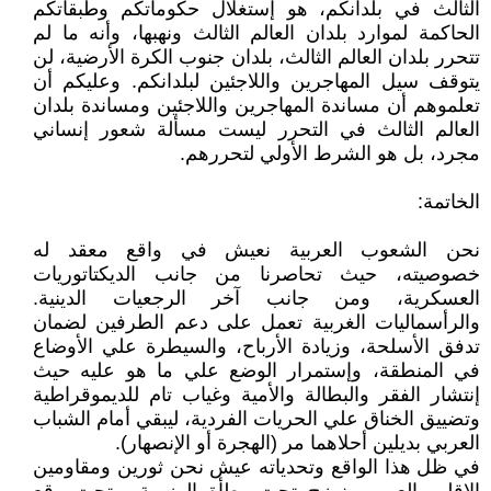
الثالث في بلدانكم، هو إستغلال حكوماتكم وطبقاتكم
الحاكمة لموارد بلدان العالم الثالث ونهبها، وأنه ما لم
تتحرر بلدان العالم الثالث، بلدان جنوب الكرة الأرضية، لن
يتوقف سيل المهاجرين واللاجئين لبلدانكم. وعليكم أن
تعلموهم أن مساندة المهاجرين واللاجئين ومساندة بلدان
العالم الثالث في التحرر ليست مسألة شعور إنساني
مجرد، بل هو الشرط الأولي لتحررهم.
الخاتمة:
نحن الشعوب العربية نعيش في واقع معقد له
خصوصيته، حيث تحاصرنا من جانب الديكتاتوريات
العسكرية، ومن جانب آخر الرجعيات الدينية.
والرأسماليات الغربية تعمل على دعم الطرفين لضمان
تدفق الأسلحة، وزيادة الأرباح، والسيطرة علي الأوضاع
في المنطقة، وإستمرار الوضع علي ما هو عليه حيث
إنتشار الفقر والبطالة والأمية وغياب تام للديموقراطية
وتضييق الخناق علي الحريات الفردية، ليبقي أمام الشباب
العربي بديلين أحلاهما مر (الهجرة أو الإنصهار).
في ظل هذا الواقع وتحدياته عيش نحن ثورين ومقاومين