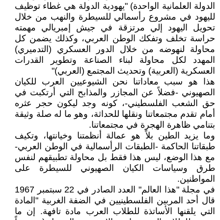
الدولة العلمانية الواحدة) "يهودية الدولة هي غطاء توظيف
لليهود في مشروع رأسمالي للسيطرة والنهب من خلال
تحويل اليهود إلي مرتزقة في جيش إمبريالي مهمته
حراسة تخلف وتفكك الوطن العربي، وكذلك يضمن كل
محاولة لنهوضه من خلال الدور العسكري (التدميري)
المهدد لكل محاولة لبناء الصناعة وتطوير القدرات
العسكرية (العربية) وتحديث المجتمع (العربي)"
هذا هو سبب معاداتنا نحن الشيوعيين العرب للكيان
الصهيوني -فضلاً عن المجازر والمذابح التي أرتكبت في
حق الشعب الفلسطيني-، كونه وجد ليكون حجر عثره
أمام تقدم مجتمعاتنا ونقلها للحداثة، وهو ما له صلة وثيقة
بتنامي ظاهرة الهجرة في مجتمعاتنا.
وما يزيد الطين بلاً هو عمالة أنظمتنا وخيانتها، وتكيف
طبقاتنا الحاكمة -الطبقات الرأسمالية في الوطن العربي-
مع هذا الوضع، ليس هذا فقط بل محاولة تطبيقهم لنفس
طرق وسياسات الكيان الصهيوني للسيطرة على
المواطنين.
في مجلة "هذا العالم" العدد الصادر في 22 سبتمبر 1967
قال أحد المربين الفلسطينيين في الضفة الغربية "المادة
التي يلقنها الأساتذة للطلاب العرب مادة تافهة. إن ما