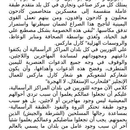
يمتلك كل مركز صناعي وتجاري في كل بلد متقدم طبقة
عاملة منقسمة إلى معسكرين متخاصمين كادحون
محليون و كادحون وافدون، ومن بينهم تعمل القوى
اليمينية لتأجيج هذا الصراع لضمان سيطرتها واستمرار
تدفق مكاسبها. "تُبقي هذه الخصومة بشكل مصطنع علي
قيد الحياة، وتُغذي بواسطة الصحافة ومنابر الوعاظ،
والروسمات الهزلية" كارل ماركس.
علي الثوريين في كل بلدان المراكز الرأسمالية أن يكثفوا
داعيتهم ومجهوداتهم لمساندة المهاجرين واللاجئين،
والوقوف في وجه جميع الدعوات العنصرية لليمين
المتطرف، وفضح هذه الدعوات وأهدافها، وأن يكون
شعاركم لشعوبكم هو شعار كارل ماركس للعمال
الإنجليز "فلنحارب الإستغلال، لا الهجرة"
كلامي الآن موجه للثوريين في بلدان المراكز الرأسمالية،
عليكم أن تجعلوا عمالكم يعلموا أن سبب تردي أحوالهم
المعيشية ليس وجود مهاجرين أو لاجئين، بل هو سبب
وجود طبقة تحتكر الثروة والنفوذ -الطبقة الرأسمالية-
بمساعدة رجالها المسلحين (الشرطة والجيش) الذين
يحمونهم. يجب أن تجعلوا مناضليكم وعمالكم يعلموا شئياً
آخر أن سبب وجود عامل من بلدان ما يسمي بالعالم