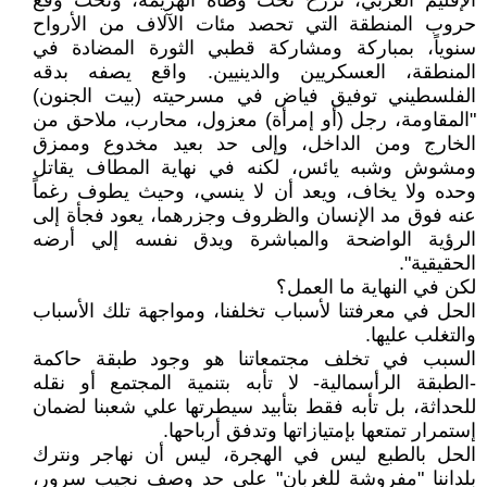
الإقليم العربي، نرزح تحت وطأة الهزيمة، وتحت وقع
حروب المنطقة التي تحصد مئات الآلاف من الأرواح
سنوياً، بمباركة ومشاركة قطبي الثورة المضادة في
المنطقة، العسكريين والدينيين. واقع يصفه بدقه
الفلسطيني توفيق فياض في مسرحيته (بيت الجنون)
"المقاومة، رجل (أو إمرأة) معزول، محارب، ملاحق من
الخارج ومن الداخل، وإلى حد بعيد مخدوع وممزق
ومشوش وشبه يائس، لكنه في نهاية المطاف يقاتل
وحده ولا يخاف، ويعد أن لا ينسي، وحيث يطوف رغماً
عنه فوق مد الإنسان والظروف وجزرهما، يعود فجأة إلى
الرؤية الواضحة والمباشرة ويدق نفسه إلي أرضه
الحقيقية".
لكن في النهاية ما العمل؟
الحل في معرفتنا لأسباب تخلفنا، ومواجهة تلك الأسباب
والتغلب عليها.
السبب في تخلف مجتمعاتنا هو وجود طبقة حاكمة
-الطبقة الرأسمالية- لا تأبه بتنمية المجتمع أو نقله
للحداثة، بل تأبه فقط بتأبيد سيطرتها علي شعبنا لضمان
إستمرار تمتعها بإمتيازاتها وتدفق أرباحها.
الحل بالطبع ليس في الهجرة، ليس أن نهاجر ونترك
بلداننا "مفروشة للغربان" علي حد وصف نجيب سرور،