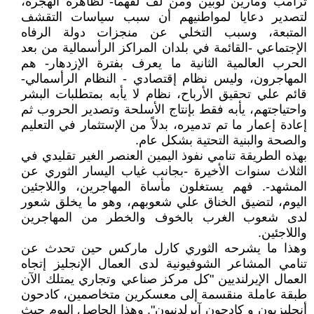
ترامب ومارين لوبين ومن لف لفهما- لظاهرة الهجرة،
لتصدير دعايا لمواطنيهم أن سبب سياسات التقشف
المتبعة، وسبب التخلي عن منجزات دولة الرفاه
الإجتماعي -القائمة في بلدان المراكز الرأسمالية من بعد
الحرب العالمية الثانية ما يعرف بفترة الإزدهار- هم
المهاجرون، وليس نظام إقتصادي - النظام الرأسمالي-
قائم علي تحقيق الأرباح، نظام لا يأبه بمتطلبات البشر
واحتياجتهم، يأبه فقط بإنتاج الأسلحة وتصدير الحروب ثم
إعادة إعمار ما تم تدميره، بدلاً من الإستثمار في التعليم
والصحة والبنية التحتية بشكل عام.
بهذه الطريقة تنامي نفوذ اليمين العنصر الغير تقليدي في
الثلاث سنوات الأخيرة -بجانب غياب اليسار الثوري عن
المشهد-. فهم يستغلون مأساة المهاجرين، واللاجئين
اليوم، لتضيق الخناق علي شعوبهم، وهو ما يخلق شعور
لدى شعوب الغرب بالخوف والخطر من المهاجرين
واللاجئين.
وهذا ما يشرحه الثوري كارل ماركس حين تحدث عن
تنامي المشاعر الشوفيونية لدى العمال الإنجليز إتجاه
العمال الإيرلنديين "كل مركز صناعي وتجاري يمتلك الآن
طبقة عاملة منقسمة إلى معسكرين متخاصمين، كادحون
أنجليزيون و كادحون آيرلدنيون". وهذا الحاصل اليوم حيث