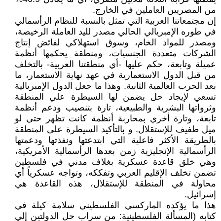
من المصريين العاملين في الخارج.
إن مجتمعاتنا العربية التي تمثل بالنسبة للنظام الرأسمالي
في طوره الإمبريالي الحالي مصدر لليد العاملة الرخيصة،
ومصدر للمواد الخام، وسوق استهلاكي لفائض إنتاج
الشركات متعددة الجنسيات، ومنطقة يحكمها أنظمة
عميلة وتابعة، حكم عليها -أي منطقتنا العربية- بالتخلف
من قبل الدول الاستعمارية في عهد نهاية الاستعمار، ما
بعد الحرب العالمية الثانية. وهذا ما جعل الدول الإمبريالية
تسعي لإيجاد حل يضمن لها السيطرة علي المنطقة
وثرواتها البشرية والطبيعية، تارة بتنصيب ودعم أنظمة
تابعة، وتارة أخري بمحاربة أنظمة كانت تظهر حتي لو
ميل طفيف للإستقلال. و بالتأكيد السيطرة على المنطقة
بالطريقة الأكثر فاعلية التي ابتدعتها ونفذتها ودعمتها
الرأسمالية الإنجليزية زمن بعدها الرأسمالية الأمريكية،
وهي خلق قاعدة عسكرية بغلاف مدني في فلسطين
تضمن تخلف الإقليم العربي وتفككه، وتواجه عسكرياً أي
محاولة في المنطقة للإستقلال، هذه القاعدة هي
إسرائيل.
هذا ما يؤكده الماركسي الفلسطيني سلامة كيلة في
كتابه (المسألة الفلسطينية: من سراب حل الدولتين إلي