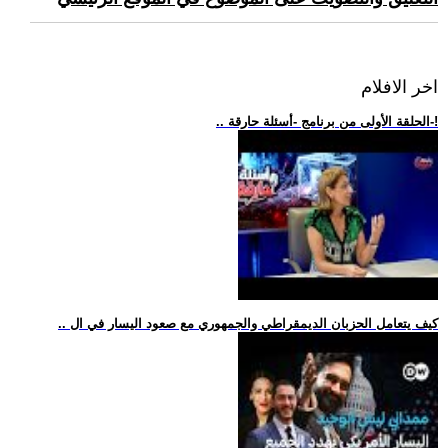
اخر الافلام
.. الحلقة الأولى من برنامج -أسئلة حارقة-!
.. كيف يتعامل الحزبان الديمقراطي والجمهوري مع صعود اليسار في ال