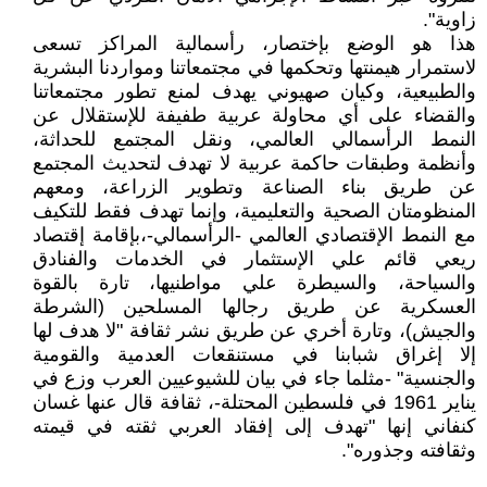
زاوية".
هذا هو الوضع بإختصار، رأسمالية المراكز تسعى
لاستمرار هيمنتها وتحكمها في مجتمعاتنا ومواردنا البشرية
والطبيعية، وكيان صهيوني يهدف لمنع تطور مجتمعاتنا
والقضاء على أي محاولة عربية طفيفة للإستقلال عن
النمط الرأسمالي العالمي، ونقل المجتمع للحداثة،
وأنظمة وطبقات حاكمة عربية لا تهدف لتحديث المجتمع
عن طريق بناء الصناعة وتطوير الزراعة، ومعهم
المنظومتان الصحية والتعليمية، وإنما تهدف فقط للتكيف
مع النمط الإقتصادي العالمي -الرأسمالي-،بإقامة إقتصاد
ريعي قائم علي الإستثمار في الخدمات والفنادق
والسياحة، والسيطرة علي مواطنيها، تارة بالقوة
العسكرية عن طريق رجالها المسلحين (الشرطة
والجيش)، وتارة أخري عن طريق نشر ثقافة "لا هدف لها
إلا إغراق شبابنا في مستنقعات العدمية والقومية
والجنسية" -مثلما جاء في بيان للشيوعيين العرب وزع في
يناير 1961 في فلسطين المحتلة-، ثقافة قال عنها غسان
كنفاني إنها "تهدف إلى إفقاد العربي ثقته في قيمته
وثقافته وجذوره".