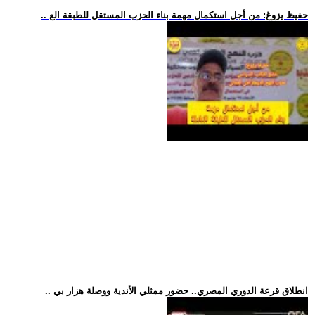
.. حفيظ يزوغ: من أجل استكمال مهمة بناء الحزب المستقل للطبقة الع
.. انطلاق قرعة الدوري المصري.. حضور ممثلي الأندية ووصلة هزار بي