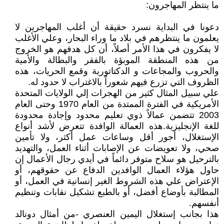
ما ينتظر المهاجرون:
دعونا في البداية نسرد حقيقة أن أغلب المهاجرين لا
يعلمون ما ينتظرهم في بلاد ما وراء البحار، وعلي الأغلب
لا يفكرون في هذا الأمر أصلاً، أن كل هدفهم هو الخروج
من هذه المنطقة الموبؤة بالفقر والبطالة والأمية
والحروب والمجاعات و الدكتاتورية وقمع الحريات، هذه
الظروف التي تزرع فيهم شعوراً بالاغتراب لا حدود له.
علي سبيل المثال كثير من الهجرات إلي الولايات المتحدة
الأمريكية في الفترة الممتدة من العام 1970 وحتى العام
2003 تتضمن عمالاً ذوي تعليم محدود وإجادة محدودة
للغة الإنجليزية.هذه العمالة الوافدة تتعرض لأشد أنواع
الإستغلال، أجور أقل وساعات عمل أكثر، ولا تأمين
صحي، ولا تعويضات عن الإصابات أثناء العمل، والتهديد
بالترحيل هو سلاح متوفر دائماً في أيدي رجال الأعمال إن
حاول هؤلاء العمال الوافدين الدفاع عن حقوقهم، أو
الإعتراض علي هذه الشروط الغير إنسانية في العمل، أو
المطالبة بأوضاع أفضل، أو بالطبع تشكيل نقابات وتنظيم
أنفسهم.
هذا بجانب إستغلال اليمين العنصري -من أمثال دونالد