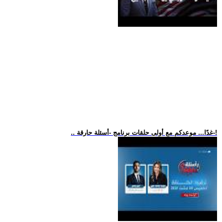
.. غدًا... موعدكم مع أولى حلقات برنامج -أسئلة حارقة-!