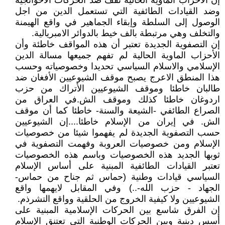
إن الأحزاب الماوية الحالية تقف ضد الحركات الاخوانجية
وضد القيادات الطائفية التي تستعمل الدين من اجل
الوصول إلى السلطة وإبقاء الجماهير في واقع الهيمنة
والتخلف وهي مرتبطة بالف خيط بالدوائر الامبريالية.
إن التصفوية الجديدة تعتبر أن هذه المواقف خاطئة وأن
الأحزاب الماوية الحالية لم تفهم جميعها مسالة الدين
الإسلامي والاسلام السياسي تحديدا وخصوصياته وحسب
هذا المنطق الاعرج يصبح موقف الشيوعيين الأفغان ضد
طالبان خاطئا وموقف الشيوعيين الأتراك من حزب
اردوغان خاطئا كذلك وموقف الش.في العراق من
الصراع الطائفي -الشيعة والسنة- خاطئا كما أن موقف
الش. في إيران من الإسلام خاطئا....إن الشيوعيين
حسب التصفوية الجديدة لم يفهموا شيئا من خصوصيات
الإسلام ومن خصوصيات العروبة وفهمت التصفوية في
ثوبها الجديد هذه الخصوصيات وباسم هذه الخصوصيات
تعتبر القيادات الطائفية المبنية على أساس الإسلام
السياسي قيادات وطنية (حماس ثم جناح من حماس-
الجهاد - حزب الله-..) وفي المقابل لايهمها واقع
الشيوعيين ولا كيفية الخروج من الحلقية وواقع التشرذم.
إن الفرق شاسع بين الحركات الإسلامية المبنية على
أسس دينية وبين الحركات الوطنية التي تعتنق الإسلام