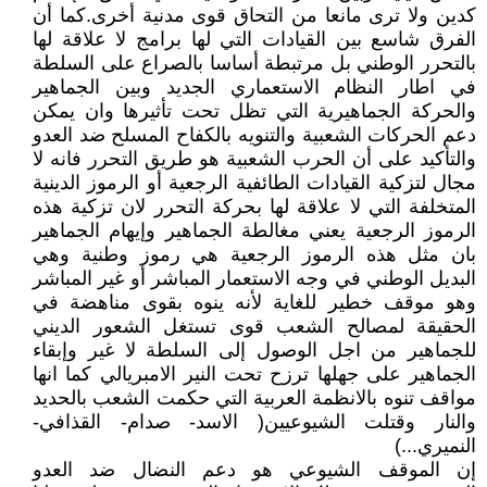
كدين ولا ترى مانعا من التحاق قوى مدنية أخرى.كما أن
الفرق شاسع بين القيادات التي لها برامج لا علاقة لها
بالتحرر الوطني بل مرتبطة أساسا بالصراع على السلطة
في اطار النظام الاستعماري الجديد وبين الجماهير
والحركة الجماهيرية التي تظل تحت تأثيرها وان يمكن
دعم الحركات الشعبية والتنويه بالكفاح المسلح ضد العدو
والتأكيد على أن الحرب الشعبية هو طريق التحرر فانه لا
مجال لتزكية القيادات الطائفية الرجعية أو الرموز الدينية
المتخلفة التي لا علاقة لها بحركة التحرر لان تزكية هذه
الرموز الرجعية يعني مغالطة الجماهير وإيهام الجماهير
بان مثل هذه الرموز الرجعية هي رموز وطنية وهي
البديل الوطني في وجه الاستعمار المباشر أو غير المباشر
وهو موقف خطير للغاية لأنه ينوه بقوى مناهضة في
الحقيقة لمصالح الشعب قوى تستغل الشعور الديني
للجماهير من اجل الوصول إلى السلطة لا غير وإبقاء
الجماهير على جهلها ترزح تحت النير الامبريالي كما انها
مواقف تنوه بالانظمة العربية التي حكمت الشعب بالحديد
والنار وقتلت الشيوعيين( الاسد- صدام- القذافي-
النميري...)
إن الموقف الشيوعي هو دعم النضال ضد العدو