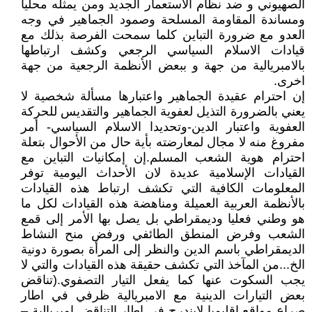
الصهيوني و ضد نظام الاستعمار الجديد ومن يمثله محليا
ومساندة المقاومة المسلحة وصمود الجماهير في وجه
العدو مع ضرورة التباين كلما سمحت الفرصة بذلك مع
قيادات الاسلام السياسي الرجعي وكشف ارتباطها
بالامبريالية من جهة و ببعض الأنظمة الرجعية من جهة
اخرى.
إن احترام عقيدة الجماهير واعتبارها مسألة شخصية لا
يعني بالضرورة التذيل لعفوية الجماهير والتقديس للحركة
العفوية واعتبار الدين-وتحديدا الاسلام السياسي- أمر
مفروغ منه لا مجال لمعارضته بأية حال من الأحوال بتعلة
احترام هوية الشعب المسلم.إن إمكانيات التباين مع
القيادات الإسلامية عديدة لان الأحداث اليومية توفر
المعلومات الكافية التي تكشف ارتباط هذه القيادات
بالأنظمة العربية العميلة ومناهضة هذه القيادات لكل ما
هو وطني فعليا وديمقراطي بل يصل بها الأمر إلى قمع
الشعب وفرض المنطق الطائفي ورفض منح النشاط
الديمقراطي باسم الدين والنظر إلى المرأة بصورة دونية
الخ...من المآخذ التي تكشف حقيقة هذه القيادات والتي لا
يجب السكوت عنها كما يفعل التيار التصفوي.(تناقض
بعض التيارات الدينية مع الامبريالية ظرفي في اطار
صراع مواقع اقليميا لايندرج في اطار التناقض امبريالية –