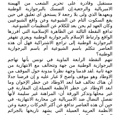
مستقبل وقادرة على تحرير الشعب من الهيمنة
الامبريالية والرجعية.إن التمسك بالبرجوازية الوطنية
وبعهدها الذي ولى بلا رجعة لا يستحق اى تعليق في حين
يقع السكوت التام عن الشيوعية وعن واقع الشيوعيين
وكان العهد لم يحن بعد للكلام عن التنظيمات الشيوعية.
تدافع النقطة الثالثة عن الظاهرة الإسلامية التي افرزها
الواقع وارتباط الإسلام بالبرجوازية الوطنية ويعزى تقهقر
البرجوازية الوطنية إلى تراجع الاشتراكية فهل أن هذه
العناصر تتكلم باسم الشيوعية أم باسم البرجوازية
الوطنية؟
تتهم النقطة الرابعة الماوية في تونس بأنها تهاجم
البرجوازية الوطنية من جهة وتتحالف مع الانتهازية من
جهة ثانية .لقد قدمنا وجهة نظرنا مدونة حول الموقف من
الاوطاد وهو موقف واضح لا غبار عليه و إن فرضنا جدلا
أن هناك تحالف فما ابعد الاوطاد عن خطر الإخوان وما
ابعد الاوطاد عن خطر الأنظمة العميلة.إن المقارنة في
غير محلها.وتذكر الورقة أن- المراهنة غير سليمة لأنها
تفصل النضال ضد الامبريالية عن محاربة الانتهازية- في
حين أن هذه العناصر تدافع عن أكثر الحركات رجعية وعن
الأنظمة العربية العميلة التي يشهد تاريخها بالجرائم