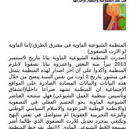
في نقد الشيوعية واليسار واحزابها
المنظمة الشيوعية الماوية في مفترق الطرق:(اما الماوية
او الارث التصفوي)
أصدرت المنظمة الشيوعية الماوية بيانا بتاريخ 9سبتمبر
2013 تبرأ منه البعض واعتبروه بيانا تصفويا لايلزم
المنظمة وأكدوا على ان آخر اصدار لهذه المنظمة يتمثل
في منشور بتاريخ 2 اوت من نفس السنة.يتضح من خلال
هذه البيانات والبيانات المضادة الصادرة على المواقع
الاجتماعية ان المنظمة تشهد صراعا داخليا(انشقاق
وتأسيس منظمة العمل الشيوعي).فهل ستتجه العناصر
الشيوعية الماوية نحو الحسم الفعلي في التصفوية
(والانظمة الوطنية المزعومة والاسلام السياسي الوطني
والنزعة التجريبية العفوية) ام ستواصل في نفس النهج
وتكتفي بمجرد تعديل للارث التصفوي الذي طالما أضر
بسمعة الخط الشيوعي الماوي ؟(انظر نقد خط المنظمة