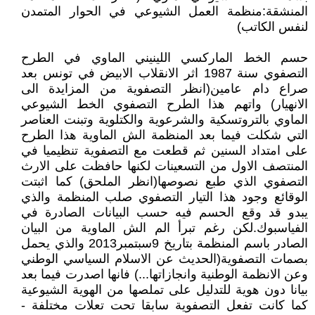
المنشقة:منظمة العمل الشيوعي في الحوار المتمدن
لنفس الكاتب)
حسم الخط الماركسي اللينيني الماوي في الطرح
التصفوي سنة 1987 اثر الانقلاب الابيض في تونس بعد
صراع دام عامين(انظر التصفوية من المزايدة الى
الانهيار) واتهم هذا الطرح التصفوي الخط الشيوعي
الماوي بالتروتسكية والشرعوية والكتلوية وتبنت العناصر
التي شكلت فيما بعد المنظمة الش الماوية هذا الطرح
على امتداد السنين ثم قطعت مع التصفوية تنظيميا في
المنتصف الاول من التسعينات لكنها حافظت على الارث
التصفوي الذي طبع نصوصها(انظر الملحق) كما اثبتت
الوقائع وجود هذا التيار التصفوي صلب المنظمة والذي
يبدو قد وقع الحسم فيه حسب البيانات الصادرة في
الفياسبوك.لكن رغم تبرأ الم الش الماوية من البيان
الصادر باسم المنظمة بتاريخ 9سبتمبر2013 والذي يحمل
بصمات التصفوية(الحديث عن الاسلام السياسي الوطني
وعن الانظمة الوطنية وانجازاتها...) فانها اصدرت فيما بعد
بيانا دون هوية للتدليل على تملصها من الهوية الشيوعية
كما كانت تفعل التصفوية سابقا تحت تعلات مختلفة -