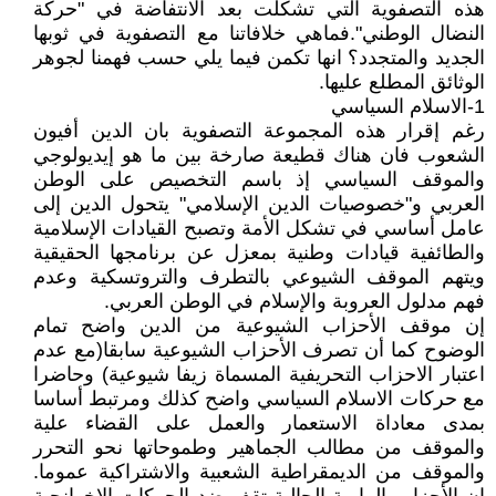
هذه التصفوية التي تشكلت بعد الانتفاضة في "حركة
النضال الوطني".فماهي خلافاتنا مع التصفوية في ثوبها
الجديد والمتجدد؟ انها تكمن فيما يلي حسب فهمنا لجوهر
الوثائق المطلع عليها.
1-الاسلام السياسي
رغم إقرار هذه المجموعة التصفوية بان الدين أفيون
الشعوب فان هناك قطيعة صارخة بين ما هو إيديولوجي
والموقف السياسي إذ باسم التخصيص على الوطن
العربي و"خصوصيات الدين الإسلامي" يتحول الدين إلى
عامل أساسي في تشكل الأمة وتصبح القيادات الإسلامية
والطائفية قيادات وطنية بمعزل عن برنامجها الحقيقية
ويتهم الموقف الشيوعي بالتطرف والتروتسكية وعدم
فهم مدلول العروبة والإسلام في الوطن العربي.
إن موقف الأحزاب الشيوعية من الدين واضح تمام
الوضوح كما أن تصرف الأحزاب الشيوعية سابقا(مع عدم
اعتبار الاحزاب التحريفية المسماة زيفا شيوعية) وحاضرا
مع حركات الاسلام السياسي واضح كذلك ومرتبط أساسا
بمدى معاداة الاستعمار والعمل على القضاء علية
والموقف من مطالب الجماهير وطموحاتها نحو التحرر
والموقف من الديمقراطية الشعبية والاشتراكية عموما.