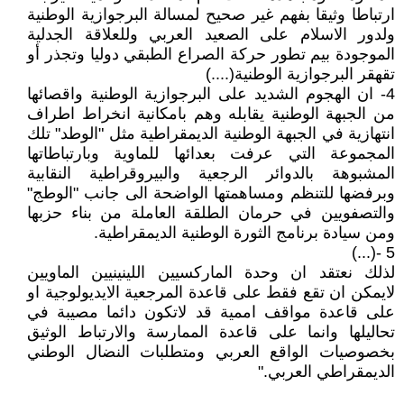
ارتباطا وثيقا بفهم غير صحيح لمسالة البرجوازية الوطنية
ولدور الاسلام على الصعيد العربي وللعلاقة الجدلية
الموجودة بيم تطور حركة الصراع الطبقي دوليا وتجذر أو
تقهقر البرجوازية الوطنية(....)
4- ان الهجوم الشديد على البرجوازية الوطنية واقصائها
من الجبهة الوطنية يقابله وهم بامكانية انخراط اطراف
انتهازية في الجبهة الوطنية الديمقراطية مثل "الوطد" تلك
المجموعة التي عرفت بعدائها للماوية وبارتباطاتها
المشبوهة بالدوائر الرجعية والبيروقراطية النقابية
وبرفضها للتنظم ومساهمتها الواضحة الى جانب "الوطج"
والتصفويين في حرمان الطلقة العاملة من بناء حزبها
ومن سيادة برنامج الثورة الوطنية الديمقراطية.
5 -(...)
لذلك نعتقد ان وحدة الماركسيين اللينينيين الماويين
لايمكن ان تقع فقط على قاعدة المرجعية الايديولوجية او
على قاعدة مواقف اممية قد لاتكون دائما مصيبة في
تحاليلها وانما على قاعدة الممارسة والارتباط الوثيق
بخصوصيات الواقع العربي ومتطلبات النضال الوطني
الديمقراطي العربي."