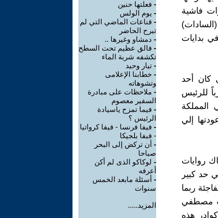
-
فعلتها حنين
رات فاشية
-
يوم الولس
-
قناعات الماضي التي لم
(السادات)
تبرح الحاضر
في بدايات
-
دمشاو وغيرها ..
-
فالق عظيم تحت السطح
تكشفه شربة الماء
-
تيار وحيد
-
خطابنا الإعلامى
 كان أحد
وتشوهاته
اً للرئيس
-
ملاحظات على مبادرة
السفير معصوم
 المملكة
-
فيما تمزح ياسيادة
الرئيس ؟
ودتها إلي
-
فيفا فرنسا - فيفا كرواتيا
- فبفا بلجيكا
-
أن تركض إلى البحر
صباحا
اك روايات
-
لوكاكو الذى لم أكن
أعرفه
ي حد كبير
-
أسئلة مابعد الخمس
اجئة ربما
سنوات
ت مصطفي
المزيد.....
وادر هذه