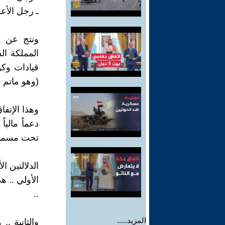
ـ رجل الأع
ونتج عن ه
المملكة ال
قيادات وكو
(وهو ماتم تنف
وهذا الإتف
تحت مسمي (
الدلالتين ا
الأولي .. 
..
المزيد.....
والثانية ..