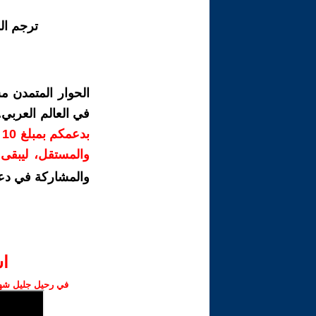
ترجم ال
الحوار المتمدن م
في العالم العربي
ب
والمستقل، ليبقى ص
والمشاركة في دع
ا‫
في رحيل جليل شهبا