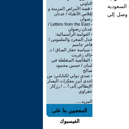
التاوتي
 السعودية
-
قصة الأمراض المزمنة و
إفلاس الأطباء / عدنان
 وصل إلي
رضوان
Letters from the East /
-
عدنان رضوان
-
العولمة الرأسمالية:
جدل المجرد والملموس /
فاخر جاسم
-
سياسة حفار الساق / د.
خالد زغريت
-
الطائفية المتغلغلة في
لبنان / حسين محمود
صالح
-
صدى دولي لكتاباتي: من
إحدى أبرز مفكرات اليسار
الإيطالي إلى أ ... / رزكار
عقراوي
المزيد.....
المعجبين بنا على
الفيسبوك