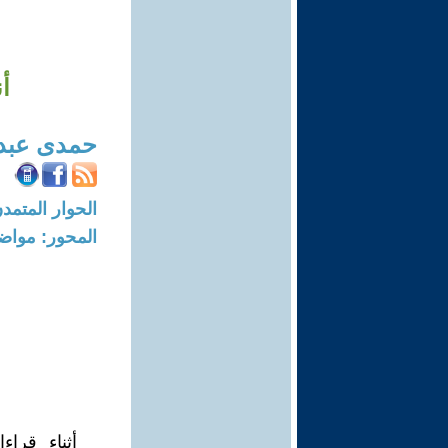
أ
حمدى عبد 
الحوار المتمدن-العدد: 6005 - 18
المحور: مواض
أثناء قرا