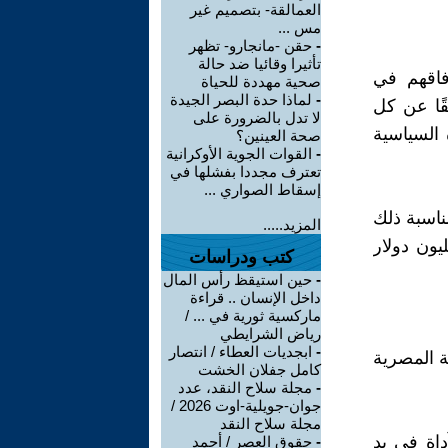
العمالقة- بتصميم غير
مس ...
-
حقن -مانجارو- تظهر
تأثيرا وقائيا ضد حالة
فاقهم في
صحية مهددة للحياة
-
لماذا حدة البصر الجيدة
قًا عن كل
لا تدل بالضرورة على
 السياسية
صحة العينين؟
-
القوات الجوية الأوكرانية
تعترف مجددا بفشلها في
إسقاط الصواري ...
ناسبة ذلك
المزيد.....
غ 100 مليون دولار للأزهر علي أن يخصص منه مبلغ 40 مليون دولار
كتب ودراسات
-
حين استيقظ رأس المال
داخل الإنسان .. قراءة
ماركسية ثورية في ... /
رياض الشرايطي
-
ابجديات العطاء / انتصار
ة المصرية
كامل جفلان الخشت
-
مجلة سلاح النقد، عدد
جوان-جويلية-اوت 2026 /
مجلة سلاح النقد
داة في يد
-
حقوق العصر / أحمد