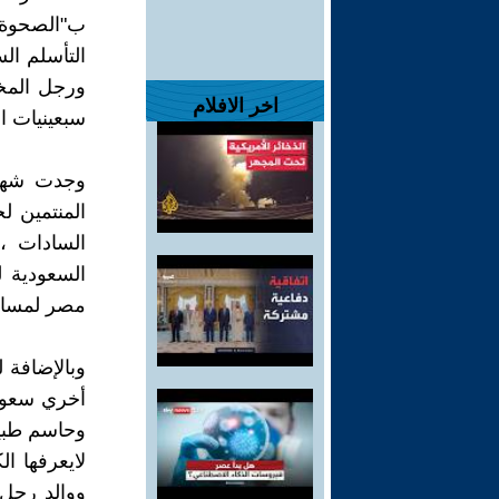
ب"الصحوة ا
التأسلم ال
ورجل المخا
اخر الافلام
سبعينيات ا
وجدت شهاد
المنتمين ل
السادات ،
السعودية ل
مصر لمساعد
وبالإضافة 
أخري سعودي
وحاسم طبيع
لايعرفها
ووالد رجل