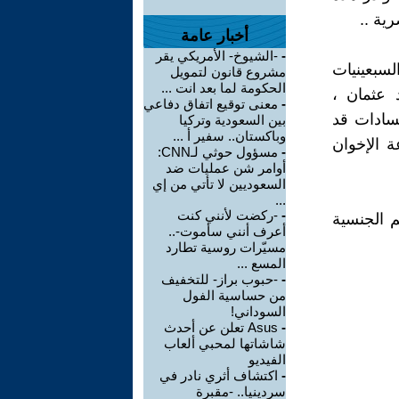
ية ..
أخبار عامة
-
-الشيوخ- الأمريكي يقر
لسبعينيات
مشروع قانون لتمويل
الحكومة لما بعد انت ...
 عثمان ،
-
معنى توقيع اتفاق دفاعي
سادات قد
بين السعودية وتركيا
وباكستان.. سفير أ ...
ة الإخوان
-
مسؤول حوثي لـCNN:
أوامر شن عمليات ضد
السعوديين لا تأتي من إي
...
-
-ركضت لأنني كنت
م الجنسية
أعرف أنني سأموت-..
مسيّرات روسية تطارد
المسع ...
-
-حبوب براز- للتخفيف
من حساسية الفول
السوداني!
-
Asus تعلن عن أحدث
شاشاتها لمحبي ألعاب
الفيديو
-
اكتشاف أثري نادر في
سردينيا.. -مقبرة