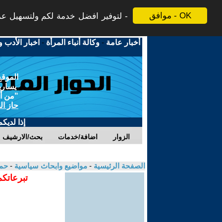
موافق - OK
لتوفير افضل خدمة لكم ولتسهيل عملي
أخبار عامة
-
وكالة أنباء المرأة
-
اخبار الأدب و
الموقع
يسارية
"من أج
حاز ال
إذا لديك
الزوار
اضافة/خدمات
بحث/الارشيف
الصفحة الرئيسية
-
مواضيع وابحاث سياسية
-
حمد
تبرعاتكم