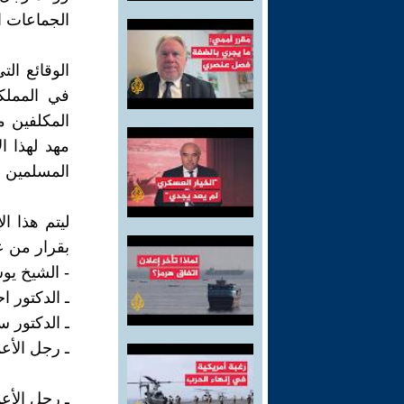
الجماعات ال
الوقائع ال
في المملك
المكلفين م
مهد لهذا ا
المسلمين ه
ليتم هذا ا
بقرار من ع
- الشيخ ي
ـ الدكتور ا
ـ الدكتور س
ـ رجل الأ
ـ رجل الأع