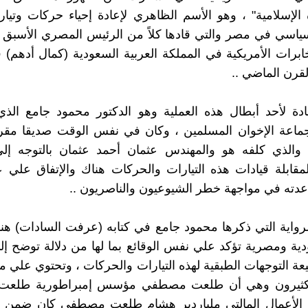
لإسلامية" ، وهو الأسم الظاهري لإعادة إحياء حركات وتيا
سياسي في مصر والتي قادها كلاً من الرئيس المصري الأسبق 
برات الأمريكية في المملكة العربية السعودية (كمال أدهم) 
لقرن الماضي ..
ة لأحد أبطال هذه العملية وهو الدكتور محمود جامع الذي
جماعة الإخوان المسلمين ، وكان في نفس الوقت صديقا مقرب
 والذي كلفه هو والمهندس عثمان أحمد عثمان بالتوجه إلي
مقابلة قيادات هذه التيارات والحركات هناك والإتفاق علي ع
ته في مواجهة خطر الشيوعيون والناصريون ..
لرواية التي ذكرها محمود جامع في كتابه (عرفت السادات) هن
ة ومصرية تؤكد علي نفس الوقائع بما لها من دلالة توضح إل
ة التوجهات الطبقية لهذه التيارات والحركات ، وتحتوي علي مف
 الكثيرون وهي أن طلعت مصطفي مؤسس إمبراطورية طلع
 الأعمال المالتي ملياردير هشام طلعت مصطفي كان ضمن ك