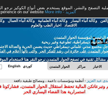
ة التصفح والنشر، الموقع يستخدم بعض أنواع الكوكيز نرجو النق
More info - المزيد
experience on our website
الفن
-
وكالة أنباء اليسار
-
وكالة أنباء العلمانية
-
وكالة أنباء العمال
-
وكا
الاقتصاد
-
اخبار الطب والعلوم
 الرئيسي لمؤسسة الحوار المتمدن
، علمانية، ديمقراطية، تطوعية وغير ربحية
ل مجتمع مدني علماني ديمقراطي حديث يضمن الحرية والعدالة الاجتم
حوار المتمدن على جائزة ابن رشد للفكر الحر والتى نالها أعلام في الفك
م مشاكل تقنية في تصفح الحوار المتمدن نرجو النقر هنا لاستخدام الموقع
كوردي
English
الاخبار
مراكز
الحوار المتمدن
ى عبد العزيز
- أنظمة ومؤسسات داعمة ، ومصالح طبقية دافعة
 وتبرعاتكن المالية تحفظ استقلال الحوار المتمدن، فشاركونا 
استمرارية هذا الفضاء اليساري الحر