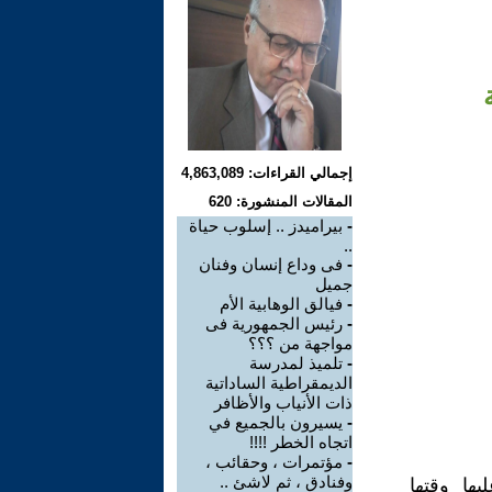
إجمالي القراءات: 4,863,089
المقالات المنشورة: 620
-
بيراميدز .. إسلوب حياة
..
-
فى وداع إنسان وفنان
جميل
-
فيالق الوهابية الأم
-
رئيس الجمهورية فى
مواجهة من ؟؟؟
-
تلميذ لمدرسة
الديمقراطية الساداتية
ذات الأنياب والأظافر
-
يسيرون بالجميع في
اتجاه الخطر !!!!
-
مؤتمرات ، وحقائب ،
وفنادق ، ثم لاشئ ..
ها وقتها