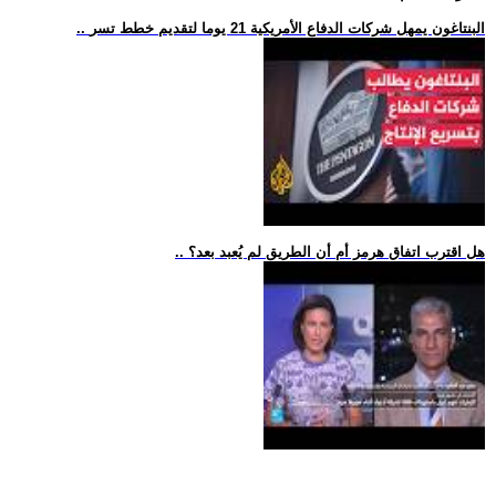
.. البنتاغون يمهل شركات الدفاع الأمريكية 21 يوما لتقديم خطط تسر
.. هل اقترب اتفاق هرمز أم أن الطريق لم يُعبد بعد؟