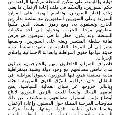
دولية وإقليمية، على تمكين السلطة بتركيبتها الراهنة من
حكم السوريين، والتحكّم في ملف إعادة الإعمار، ما يعني
زيادة إفقار السوريين، وتقاسم الهيمنة على الموارد
السورية وعلى السوريين المقهورين مع سلطة تدار من
الخارج وتستقوي به، ومع رموز الفساد الذين مكَّنوا
سطوتهم مرحلة الحرب، وتحولوا إلى أحد مكونات
السلطة. وقد يكون أخطر ما في الموضوع هو فرض
ثقافة سلطة المنتصر ولغته على السوريين. وجميعها
يشير إلى أن المرحلة القادمة لن تشهد تأسيساً لدولة
حديثة قوامها حقوق المواطنة والعدالة الاجتماعية وإطلاق
الحريات.
فأطراف الصراع، الداخليون منهم والخارجيون، يدركون
مدى تناقض مصالحهم مع وجود دولة وطنية ديمقراطية
مدنية مستقلة يتمتع فيها السوريون بحقوق المواطنة. في
المقابل، فإن إدراكهم لتمزّق القوى السورية الحيّة،
وبالتالي خروجها عن سياق الفعالية السياسية، يفتح
أمامهم المجال واسعاً للعبث بالزمن السوري لإنتاج
أوضاع تؤمن استمرار مصالحهم. وستكشف عن ذلك
مفاوضات المرحلة المقبلة حول الدستور، وإعادة الإعمار،
وقضايا تتعلق بطبيعة الدولة وبنيتها، وأيضاً بتركيبة
السلطة. واللافت أنه يمكن أن نكون من التجارب النادرة