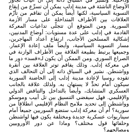
وداخلية. ونشير في السياق ذاته إلى أن آليات تجاوز
الأوضاع الناشئة في مدينة إدلب يمكن أن تسرِّع من إيقاع
التسوية السياسية، لكنها أيضاً يمكن أن تفاقم من تأزّم
العلاقات بين الأطراف المتداخلة على مسار الأزمة
السورية. ومن المتوقع أن تتجلّى تداعيات المعركة
القادمة في إدلب على عدة مستويات: أوضاع المدنيين،
إشكالية المسلحين الأجانب، ارتفاع أعداد المهاجرين،
مسار التسوية السياسية، وأيضاً ملف إعادة الإعمار.
وجميعها يرتبط بطبيعة العلاقة بين الأطراف الوازنة في
الصراع السوري. ومن الممكن أن يكون لـ«قسد» دور ما
في معركة إدلب. وذلك يفاقم توتر العلاقة بين أنقرة
وواشنطن. نشير في السياق ذاته إلى أن التحالف الذي
تقوده روسيا لإعادة مدينة إدلب إلى الحاضنة السورية
سيكون أمام تحدٍّ لا يستهان به. ولذلك علاقة بالجانب
العسكري المتشابك، وأيضاً بالتداخل والتناقض الدولي
والإقليمي. فهل سيفضي التنسيق بين تل أبيب وموسكو
وواشنطن إلى تحديد ملامح النظام الإقليمي انطلاقاً من
سورية؟ أم أن معركة إدلب ستضع السوريين جميعاً أمام
سيناريوات عسكرية جديدة ومختلفة يكون فيها لواشنطن
وحلفائها قول مختلف؟ وماذا عن دور الأوروبيين
ومصالحهم؟