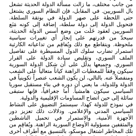
من جانب مختلف، ما زالت مسألة الدولة الحديثة تشغل
بال السوريين. في المقابل، فإن النظام السوري يشتغل
حتى اللحظة على صهر الدولة في بوتقة السلطة.
فتحويل الدولة إلى دولة سلطة، إضافة إلى كونه مَنَع
السوريين لعقود خَلَت من وضع أسس الدولة الحديثة،
سيحدّ من قدرتهم على إنجاز أي تغييرات سياسية
ملحوظة. ويتقاطع مع ذلك ويُفاقِم من تداعياته الكارثية
استمرار تضارب سلوك الدول المسيطرة على تفاصيل
الملف السوري، وتقليص سيادة الدولة على القرار
السوري. وجميعها يدلّل على أن شكل الدولة السورية
سيكون وفقاً للمعطيات الراهنة كياناً متعالياً على الشعب
ومنفصلاً عنه. بالتالي، لن يكون الشعب عنصراً تكوينياً في
الدولة وللدولة، ما يعني أن دوره في بناء مستقبل سوريا
السياسي سيكون هامشياً. أما جغرافياً، فإنها ستبقى
سائلة إلى حين اتضاح المساومات الإقليمية والدولية.
في نموذج للدولة كهذا، سيستمرّ التضييق على النشاط
السياسي المدني والإعلامي. ودلالات ذلك تعزيز دور
الأجهزة الأمنية، والاستمرار في تحميل الناشطين
والمثقفين مسؤولية الأوضاع السورية الراهنة. ويُفاقِم من
تلك المخاطر اشتغال موسكو، بالتنسيق مع أطراف أخرى