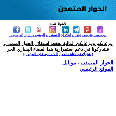
تابعونا على:
بودكاست
بنترست
تيلكرام
لينكدإن
الانستغرام
اليوتيوب
التويتر
الفيسبوك
تبرعاتكم وتبرعاتكن المالية تحفظ استقلال الحوار المتمدن،
فشاركونا في دعم استمرارية هذا الفضاء اليساري الحر
[اشترك في قناة ‫«الحوار المتمدن» على اليوتيوب]
الحوار المتمدن - موبايل
الموقع الرئيسي