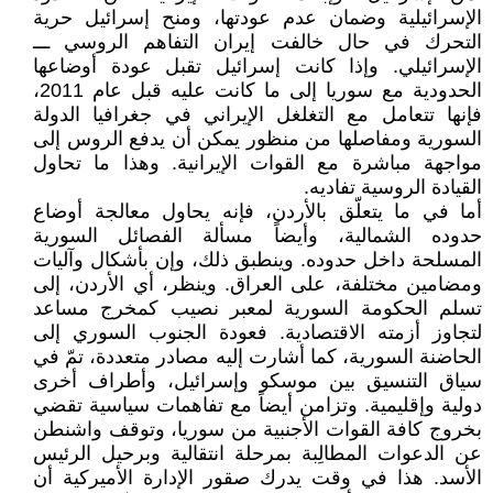
الإسرائيلية وضمان عدم عودتها، ومنح إسرائيل حرية
التحرك في حال خالفت إيران التفاهم الروسي ـــ
الإسرائيلي. وإذا كانت إسرائيل تقبل عودة أوضاعها
الحدودية مع سوريا إلى ما كانت عليه قبل عام 2011،
فإنها تتعامل مع التغلغل الإيراني في جغرافيا الدولة
السورية ومفاصلها من منظور يمكن أن يدفع الروس إلى
مواجهة مباشرة مع القوات الإيرانية. وهذا ما تحاول
القيادة الروسية تفاديه.
أما في ما يتعلّق بالأردن، فإنه يحاول معالجة أوضاع
حدوده الشمالية، وأيضاً مسألة الفصائل السورية
المسلحة داخل حدوده. وينطبق ذلك، وإن بأشكال وآليات
ومضامين مختلفة، على العراق. وينظر، أي الأردن، إلى
تسلم الحكومة السورية لمعبر نصيب كمخرج مساعد
لتجاوز أزمته الاقتصادية. فعودة الجنوب السوري إلى
الحاضنة السورية، كما أشارت إليه مصادر متعددة، تمّ في
سياق التنسيق بين موسكو وإسرائيل، وأطراف أخرى
دولية وإقليمية. وتزامن أيضاً مع تفاهمات سياسية تقضي
بخروج كافة القوات الأجنبية من سوريا، وتوقف واشنطن
عن الدعوات المطالِبة بمرحلة انتقالية وبرحيل الرئيس
الأسد. هذا في وقت يدرك صقور الإدارة الأميركية أن