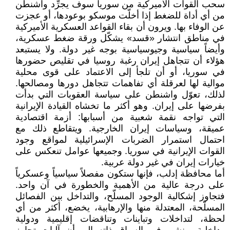
سحب القوات الأميركية من سوريا سوف يجرِّد واشنطن
من أي أداة للضغط إذا أخلّت موسكو بوعودها، أو عجزت
عن الوفاء بها. ويرون أن بقاء القواعد العسكرية الأميركية
في مناطق انتشار «قسد» يشكّل ورقة ضغط عسكرية،
وأيضاً سياسية وجيوسياسية بوجه غير دولة. ولا يستبعد
هؤلاء أن تتجاهل إيران رغبة روسيا في تقليص حضورها
في سوريا، أو أن تلجأ إلى الاعتماد على قوى محلية
موالية لها لعرقلة أي تفاهمات تتجاهل دورها ومصالحها.
لذلك، تعوّل واشنطن على سياسة العقوبات التي بدأت
بفرضها على إيران. وهو أكثر ما تخشاه القيادة الإيرانية
التي تواجه نقمة شعبية من أسبابها: أزمة اقتصادية
عميقة، وسياسات إيران الخارجية. ويتقاطع ذلك مع
احتمال استمرار الضربات الإسرائيلية لمواقع وجود
القوات الإيرانية في سوريا. وجميعها عوامل تنعكس على
خيارات إيران في غير دولة عربية.
أما محافظة إدلب، فإنها ستكون مفصلاً سياسياً وعسكرياً
على درجة عالية من الأهمية والخطورة في آن واحد.
فتجاوز إشكالية الوجود المسلّح، والتداخل بين الفصائل
المسلّحة، المعتدلة منها والإرهابية، يخضع، أكثر من أي
لحظة، لتداخلات وتباينات وتناقضات إقليمية ودولية