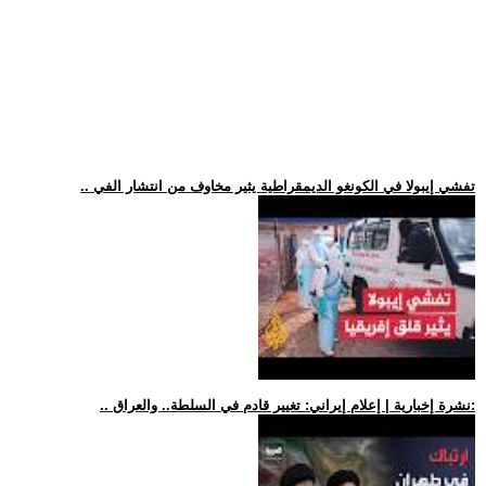
.. تفشي إيبولا في الكونغو الديمقراطية يثير مخاوف من انتشار الفي
.. نشرة إخبارية | إعلام إيراني: تغيير قادم في السلطة.. والعراق: