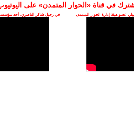
شترك في قناة «الحوار المتمدن» على اليوتيوب
ز، عضو هيئة إدارة الحوار المتمدن
في رحيل شاكر الناصري، أحد مؤسسي 