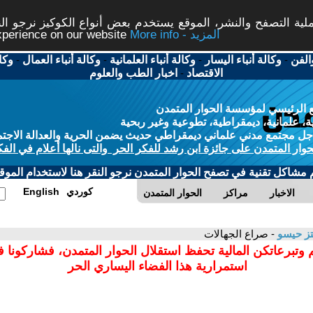
ة التصفح والنشر، الموقع يستخدم بعض أنواع الكوكيز نرجو النق
More info - المزيد
experience on our website
الفن
-
وكالة أنباء اليسار
-
وكالة أنباء العلمانية
-
وكالة أنباء العمال
-
وكا
الاقتصاد
-
اخبار الطب والعلوم
 الرئيسي لمؤسسة الحوار المتمدن
، علمانية، ديمقراطية، تطوعية وغير ربحية
ل مجتمع مدني علماني ديمقراطي حديث يضمن الحرية والعدالة الاجتم
حوار المتمدن على جائزة ابن رشد للفكر الحر والتى نالها أعلام في الفك
م مشاكل تقنية في تصفح الحوار المتمدن نرجو النقر هنا لاستخدام الموقع
كوردي
English
الاخبار
مراكز
الحوار المتمدن
ز حيسو
- صراع الجهالات
 وتبرعاتكن المالية تحفظ استقلال الحوار المتمدن، فشاركونا 
استمرارية هذا الفضاء اليساري الحر