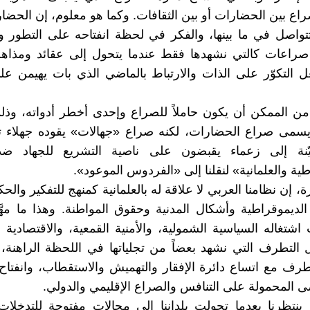
راع بين الحضارات أو بين الثقافات. وكما هو معلوم، إن الحضار
تواصل في ما بينها، والفكر في لحظة انفتاحه على التطور وال
راعات كالتي نشهدها فقط عندما يتحول إلى عقائد ومذا
ل التكوّر على الذات والارتباط بالماضي الذي بات يهيمن ع
ن الممكن أن يكون حاملاً للصراع وإحدى أخطر أدواته، وذل
 يسمى صراع الحضارات، لكنه صراع «جهالات» يقوده جهلاء ت
نة إلى زعماء يقبضون على ناصية التشريع للجهاد ضد 
ية والعلمانية» لنقلنا إلى «الفردوس الموعود».
، إن نظامنا العربي لا علاقة له بالعلمانية كمنهج للتفكير والحك
لديموقراطية وأشكال المدنية وحقوق المواطنة. وهذا ما مهّ
اشتغاله السياسية الشمولية، والأمنية القمعية، والاقتصادية ال
التطرف التي نشهد بعضاً من تجلياتها في اللحظة الراهنة،
رف مع اتساع دائرة الإفقار والتهميش والاستقطاب، وانفتاح 
 المحمولة على التنافس والصراع الإقليمي والدولي.
نتظرنا بعدما تحولت بلداننا إلى مجالات مفتوحة للتدخلات