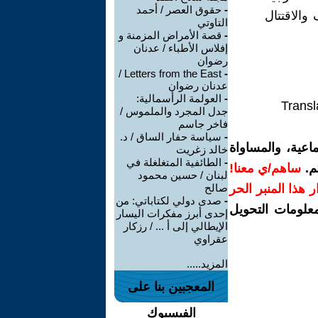
-
حقوق العصر / أحمد
والاقتتال
التاوتي
-
قصة الأمراض المزمنة و
إفلاس الأطباء / عدنان
رضوان
Letters from the East /
-
عدنان رضوان
-
العولمة الرأسمالية:
Transl
جدل المجرد والملموس /
فاخر جاسم
-
سياسة حفار الساق / د.
اعية، والمساواة
خالد زغريت
-
الطائفية المتغلغلة في
م.
ساهم/ي معنا!
لبنان / حسين محمود
رار هذا المنبر الحر
صالح
-
صدى دولي لكتاباتي: من
معلومات التحويل
إحدى أبرز مفكرات اليسار
الإيطالي إلى أ ... / رزكار
عقراوي
المزيد.....
المعجبين بنا على
الفيسبوك