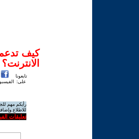
كيف تدعم-
الانترنت؟
تابعونا
على:
الفيسب
رأيكم مهم للج
للاطلاع وإضافة
تعليقات الف