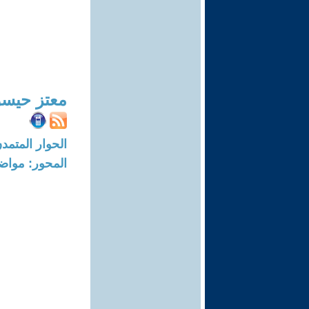
معتز حيسو
الحوار المتمدن-العدد: 5897 - 8
المحور: مواض