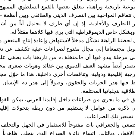
وعية تاريخية وراهنة، يتعلق بعضها بالقمع السلطوي الممنه
 تتفاقم المواجهة بين التطرف الديني والطائفي وبين أنظمة 
ر للتطرف والأحادية، إذ إن أي طرف لا يحتمل أياً من أشك
بشكل خاص الديموقراطية التي يرى فيها كلاهما مقتلاً له.
لحظتنا الراهنة تشكّل مدخلاً لاستنهاض وإعادة إنتاج المتعفن م
حويل مجتمعاتنا إلى مجال مفتوح لصراعات عبثية تكشف عن تغ
ى مرحلة يبدو فيها أن «المتخلف» من تاريخنا بات يطغى عل
يتصدر أيضاً مشهد العنف الدموي بين عقائد وهويات صغرى م
جية إقليمية ودولية، وتناقضات أخرى داخلية. هذا ما حوّل مجتم
 فيها هدر الحريات والحقوق، وصولاً إلى هدر دم الإنسان م
طلاقية بتجلياتها المختلفة.
يق في ما يجري من صراعات داخل إقليمنا العربي، يمكن القو
لى ذكره من عوامل لا يستقيم من دون ربطه بتحولات إقليمي
تسعير تلك الصراعات.
جتمعي والجغرافي بات مفتوحاً للاستثمار في الجهل والتخلف و
إفقار، وبالتالي اتساع دائرة الصراع الذي يتجلى ظاهرياً 