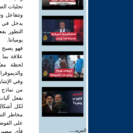
تجليات الص
وتتفاعل وت
يدخل في ص
التطور بفع
يومياتنا.
فهو يصبح م
علاقة بما
لحظة معيّ
والديموقراط
وفي الإشارة
من نماذج ا
بفعل آليات 
لكل أشكال 
مخاطر التط
على الفوضى
المزيد.....
فأي مصير ي