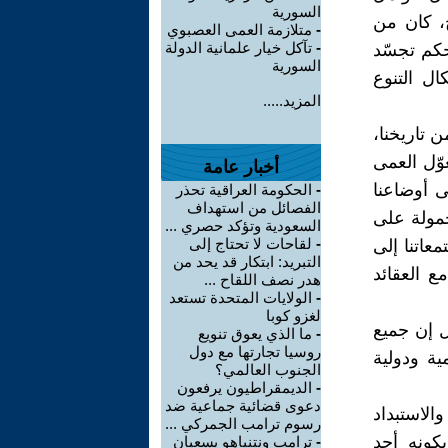
السورية
ج، كان من
-
متلازمة العمى العصبوي
-
تآكل خيار علمانية الدولة
حكم تجسّد
السورية
ال التنوع
المزيد.....
ن تاريخنا،
وّل العمى
أخبار عامة
ى أوضاعنا
-
الحكومة العراقية تحذر
الفصائل من استهداف
حمولة على
السعودية وتؤكد حصري ...
-
لقاحات لا تحتاج إلى
عاتنا إلى
التبريد: ابتكار قد يحد من
ع العقائد
هدر نصف اللقاح ...
-
الولايات المتحدة تستعد
لغزو كوبا
ل إن جميع
-
ما الذي يعوق تنويع
روسيا تجارتها مع دول
ة ودولية
الجنوب العالمي؟
-
الديمقراطيون يرفعون
دعوى قضائية جماعية ضد
الاستبداد
رسوم ترامب الجمركي ...
بكونه أحد
-
ترامب ونتنياهو يسعيان