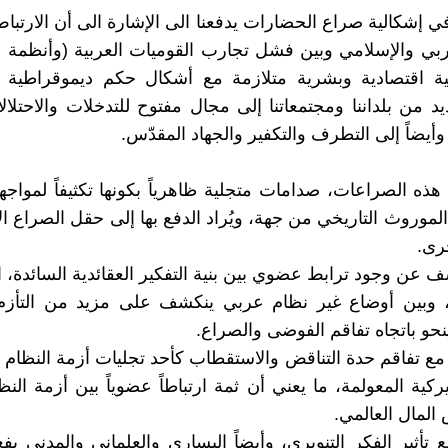
ي إشكالية صراع الحضارات يدفعنا الى الإشارة الى أن الارتباط
عربي والإسلامي وبين فشل تجارب القوميات العربية (وأنظمة
ية اقتصادية وبشرية متلازمة مع أشكال حكم ديموقراطية
د من بلداننا ومجتمعاتنا إلى مجال مفتوح للتدخلات والاحتلالا
 وأيضاً إلى التطرف والتكفير والجهاد المقدّس.
هذه الصراعات، صدامات متجلية ظاهرياً بكونها تكثيفاً لمواج
لموروث التاريخي من جهة، ويُراد الدفع بها إلى حقل الصراع ال
رى.
 عن وجود ترابط عضوي بين بنية التفكير العقائدية السائدة، الد
، وبين أوضاع غير نظام عربي ينكشف على مزيد من التأزم 
حو باتجاه تفاقم الفوضى والصراع.
مع تفاقم حدة التناقض والاستقطاب كأحد تجليات أزمة النظام 
يركية المعولمة، ما يعني أن ثمة ارتباطاً عضوياً بين أزمة الن
المال العالمي.
ع تأثير الفكر التنويري، وأيضاً اليساري والعلماني والمدني ب