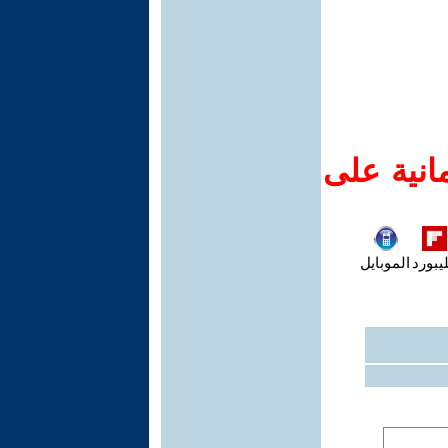
انية على
يبورد
الموبايل