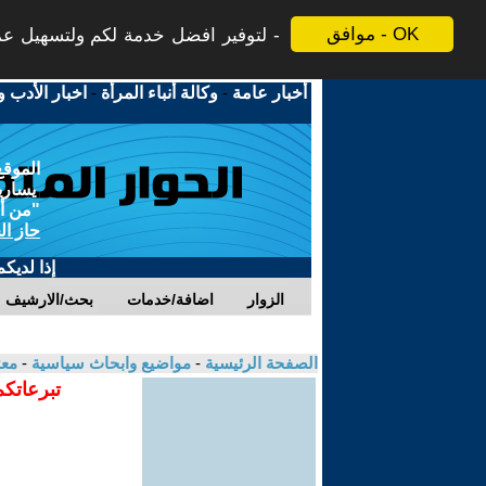
موافق - OK
لتوفير افضل خدمة لكم ولتسهيل عملي
أخبار عامة
-
وكالة أنباء المرأة
-
اخبار الأدب و
الموقع
يسارية
"من أج
حاز ال
إذا لديك
الزوار
اضافة/خدمات
بحث/الارشيف
الصفحة الرئيسية
-
مواضيع وابحاث سياسية
-
معت
تبرعاتكم