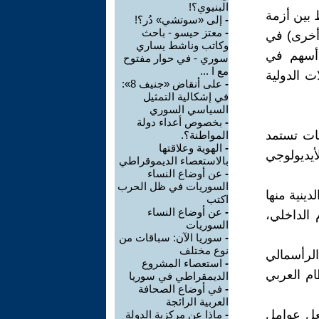
البنيوي؟!
 بين أزمة
-
إلى «سوتشي» دُر؟!
-
معتز حيسو - باحث
 أخرى) في
وكاتب وناشط يساري
 أسهم في
سوري - في حوار مفتوح
مع ا ...
ت الدولية
-
على أنقاض «جنيف 8»:
في إشكالية التمثيل
السياسي السوري
-
بخصوص أعداء دولة
هات تستمد
المواطنة؟.
-
الهوية وعلاقتها
أيديولوجي
بالاستعصاء الديموقراطي
-
عن أوضاع النساء
السوريات في ظل الحرب
ينية منها
اكتب
-
عن أوضاع النساء
الداخلي،
السوريات
-
سوريا الآن: سباقات من
نوع مختلف
الرأسمالي
-
استعصاء المشروع
ظام العربي
الديمقراطي في سوريا
-
في أوضاع الصحافة
العربية الرائجة
فعل عوامل
-
ماذا عن مركزية الدولة