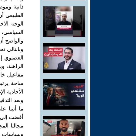
ذاتية وموض
الطبيعي أن
الوجه الآخ
السياسي، و
والواضح أن 
وبالتالي ت
العصبوي إل
الراهنة، و
مفاعيل خار
ساحة يرتبط
الأحادية الإ
وبعد التدق
ما أتينا ع
أفضت إلى 
مجالنا الم
وسياسات ال