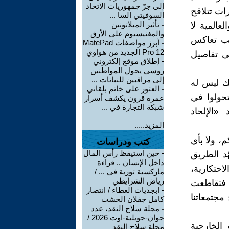
إلى جرّ جمهوريات الاتحاد
ات تتلاقح
السوفيتي السا ...
-
تأثير الميلاتونين
عالمية لا
والمغنيسيوم على الأرق
هب تعاكس
-
أبرز مواصفات MatePad
Pro 12 الجديد من هواوي
لى تفاصيل
-
إطلاق موقع إلكتروني
روسي يحول المواطنين
إلى مراقبين للنباتات ...
ك ليس له
-
العثور على خاتم بلقاني
حولوا في
عمره قرون يكشف أسرار
شبكة التجارة في ...
«الإلحاد
المزيد.....
م، ولا بأي
كتب ودراسات
-
حين استيقظ رأس المال
َد الطريق
داخل الإنسان .. قراءة
احتكارية،
ماركسية ثورية في ... /
رياض الشرايطي
 فتقاطعت
-
ابجديات العطاء / انتصار
مجتمعاتنا
كامل جفلان الخشت
-
مجلة سلاح النقد، عدد
جوان-جويلية-اوت 2026 /
 الخارجية
مجلة سلاح النقد