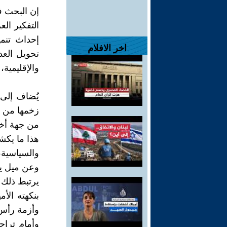
إن البحث ف
التفكير ال
إحداث تنم
اخر الافلام
تحويل العدي
والإقليمية،
يُضاف إلى 
زخمها من ا
من جهة أخ
هذا ما يكشف
والسياسية
وعن ميل ين
يرتبط ذلك 
بنكهته الأم
وأزمة رأس 
وأمام تراج