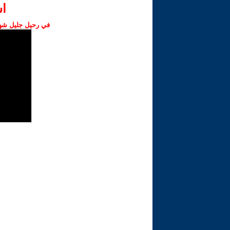
ا‫
في رحيل جليل شهبا