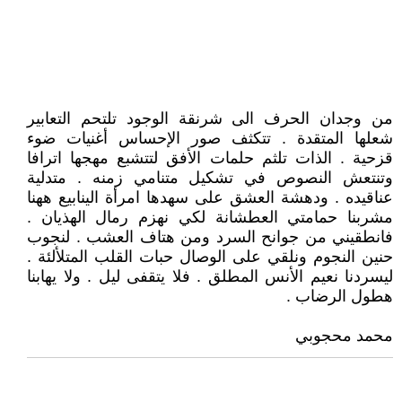
من وجدان الحرف الى شرنقة الوجود تلتحم التعابير
شعلها المتقدة . تتكثف صور الإحساس أغنيات ضوء
قزحية . الذات تلثم حلمات الأفق لتتشبع مهجها اترافا
وتنتعش النصوص في تشكيل متنامي زمنه . متدلية
عناقيده . ودهشة العشق على سهدها امرأة الينابيع ههنا
مشربنا حمامتي العطشانة لكي نهزم رمال الهذيان .
فانطقيني من جوانح السرد ومن هتاف العشب . لنجوب
حنين النجوم ونلقي على الوصال حبات القلب المتلألئة .
ليسردنا نعيم الأنس المطلق . فلا يتقفى ليل . ولا يهابنا
هطول الرضاب .
محمد محجوبي