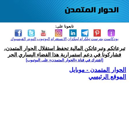
تابعونا على:
بودكاست
بنترست
تيلكرام
لينكدإن
الانستغرام
اليوتيوب
التويتر
الفيسبوك
تبرعاتكم وتبرعاتكن المالية تحفظ استقلال الحوار المتمدن،
فشاركونا في دعم استمرارية هذا الفضاء اليساري الحر
[اشترك في قناة ‫«الحوار المتمدن» على اليوتيوب]
الحوار المتمدن - موبايل
الموقع الرئيسي