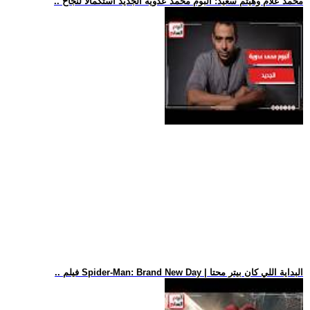
.. محمد علام وهيثم سعيد: ألبوم محمد عدوية الجديد استكمالا لنجاح
.. فيلم Spider-Man: Brand New Day | البداية اللي كان بيتر محتا