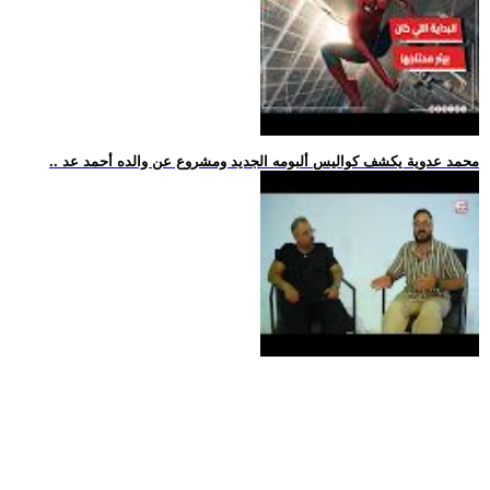
.. محمد عدوية يكشف كواليس ألبومه الجديد ومشروع عن والده أحمد عد