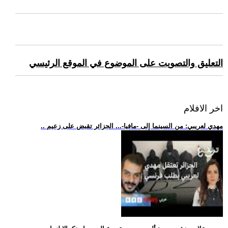
التعليق والتصويت على الموضوع في الموقع الرئيسي
اخر الافلام
.. مهدي لعريبي: من السينما إلى -مافيا-... الجزائر تقبض على زعيم