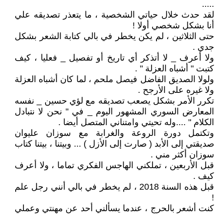
.....
لقد حدث خلال حياتي الشخصية ، ما يتعذر تصديقه علي
أنا بشكل شخصي أولا !
حتى الثلاثين ، لم يكن يخطر في بالي كتابة الشعر بشكل
جدي .
ولا أعرف _ لا أتذكر أي تاريخ أو تفصيل _ فعليا ، كيف
كتبت " أشباه العزلة " .
ولولا الصديق الفاضل فيصل ملحم ، لما كان أشباه العزلة
ولا غيره على الأرجح .
تكرر الأمر بشكل يصعب تصديقه مع لؤي حسين _ نفسه
المعارض السوري المشهور اليوم _ في " نحن لا نتبادل
الكلام " ....وله تحيتي وامتناني المتصل أيضا .
وتكتمل دورة الروعة والغرابة مع سوزان عليوان
صديقتي إلى الأبد ( صارت إلى الأزل ) ... وبيتنا ، بيتنا كتاب
سوزان أكثر مني .
قبل الأربعين ، تملكني الهاجس الفكري تماما ، ولا أعرف
كيف .
قبل هذه السنة 2018 ، لم يخطر في بالي أنني رجل علم
!
كنت أشعر بالحرج ، عندما يسألني أحد عن مهنتي وعملي