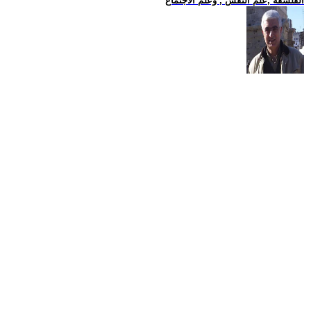
الفلسفة ,علم النفس , وعلم الاجتماع