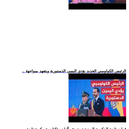
.. الرئيس الكولومبي الجديد يؤدي اليمين الدستورية ويتعهد بمواجهة