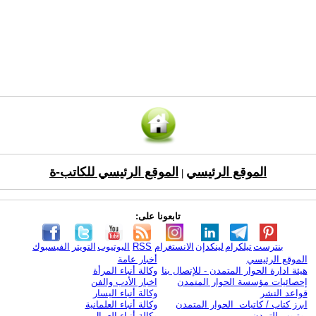
الموقع الرئيسي
الموقع الرئيسي للكاتب-ة
|
تابعونا على:
بنترست
تيلكرام
لينكدإن
الانستغرام
RSS
اليوتيوب
التويتر
الفيسبوك
الموقع الرئيسي
أخبار عامة
هيئة ادارة الحوار المتمدن - للإتصال بنا
وكالة أنباء المرأة
إحصائيات مؤسسة الحوار المتمدن
اخبار الأدب والفن
قواعد النشر
وكالة أنباء اليسار
ابرز كتاب / كاتبات الحوار المتمدن
وكالة أنباء العلمانية
يوتيوب التمدن
وكالة أنباء العمال