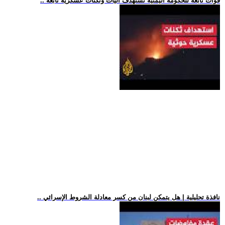
.. قوات تابعة للحكومة اليمنية تستهدف آليات وثكنات عسكرية تابعة
.. نافذة تحليلية | هل يتمكن لبنان من كسر معادلة الشروط الإسرائي