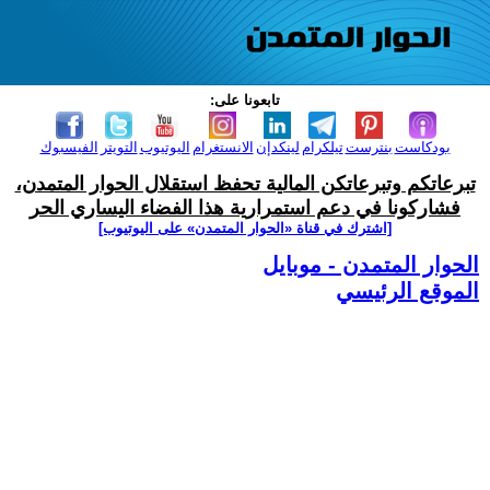
تابعونا على:
بودكاست
بنترست
تيلكرام
لينكدإن
الانستغرام
اليوتيوب
التويتر
الفيسبوك
تبرعاتكم وتبرعاتكن المالية تحفظ استقلال الحوار المتمدن،
فشاركونا في دعم استمرارية هذا الفضاء اليساري الحر
[اشترك في قناة ‫«الحوار المتمدن» على اليوتيوب]
الحوار المتمدن - موبايل
الموقع الرئيسي