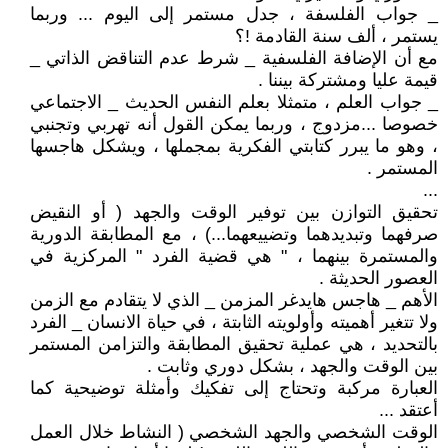
_ جواب الفلسفة ، جدل مستمر إلى اليوم ... وربما
يستمر ، ألف سنة القادمة !؟
مع أن الإضافة الفلسفية _ شرط عدم التناقض الذاتي _
قيمة عليا ومشتركة بيننا .
_ جواب العلم ، متمثلا بعلم النفس الحديث _ الاجتماعي
خصوصا ...مزدوج ، وربما يمكن القول أنه تهربي وتجنبي
، وهو ما يبرر كتابتي الفكرية بمجملها ، ويشكل هاجسها
المستمر .
...
تحقيق التوازن بين توفير الوقت والجهد ( أو النقيض
صرفهما وتبديدهما وتضييعهما...) ، مع المطابقة الدورية
والمستمرة بينهما ، " هي قضية الفرد " المركزية في
العصور الحديثة .
الأهم _ هاجس هايدغر المزمن _ الذي لا يتقادم مع الزمن
ولا تتغير أهميته وأولويته الثابتة ، في حياة الانسان _ الفرد
بالتحديد ، هي عملية تحقيق المطابقة والتزامن المستمر
بين الوقت والجهد ، بشكل دوري وثابت .
العبارة مركبة وتحتاج إلى تفكيك وأمثلة توضيحية كما
أعتقد ...
الوقت الشخصي والجهد الشخصي ( النشاط خلال العمل