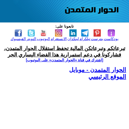
تابعونا على:
بودكاست
بنترست
تيلكرام
لينكدإن
الانستغرام
اليوتيوب
التويتر
الفيسبوك
تبرعاتكم وتبرعاتكن المالية تحفظ استقلال الحوار المتمدن،
فشاركونا في دعم استمرارية هذا الفضاء اليساري الحر
[اشترك في قناة ‫«الحوار المتمدن» على اليوتيوب]
الحوار المتمدن - موبايل
الموقع الرئيسي