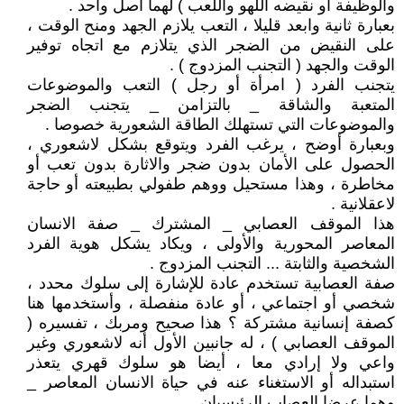
والوظيفة أو نقيضه اللهو واللعب ) لهما أصل واحد .
بعبارة ثانية وابعد قليلا ، التعب يلازم الجهد ومنح الوقت ،
على النقيض من الضجر الذي يتلازم مع اتجاه توفير
الوقت والجهد ( التجنب المزدوج ) .
يتجنب الفرد ( امرأة أو رجل ) التعب والموضوعات
المتعبة والشاقة _ بالتزامن _ يتجنب الضجر
والموضوعات التي تستهلك الطاقة الشعورية خصوصا .
وبعبارة أوضح ، يرغب الفرد ويتوقع بشكل لاشعوري ،
الحصول على الأمان بدون ضجر والاثارة بدون تعب أو
مخاطرة ، وهذا مستحيل ووهم طفولي بطبيعته أو حاجة
لاعقلانية .
هذا الموقف العصابي _ المشترك _ صفة الانسان
المعاصر المحورية والأولى ، ويكاد يشكل هوية الفرد
الشخصية والثابتة ... التجنب المزدوج .
صفة العصابية تستخدم عادة للإشارة إلى سلوك محدد ،
شخصي أو اجتماعي ، أو عادة منفصلة ، وأستخدمها هنا
كصفة إنسانية مشتركة ؟ هذا صحيح ومربك ، تفسيره (
الموقف العصابي ) ، له جانبين الأول أنه لاشعوري وغير
واعي ولا إرادي معا ، أيضا هو سلوك قهري يتعذر
استبداله أو الاستغناء عنه في حياة الانسان المعاصر _
وهما عرضا العصاب الرئيسيان .