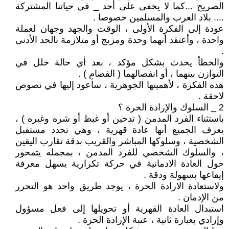
الصريح ...كما لا يخفى على أحد _ في حياتنا المشتركة
.... بلاد العرب والمسلمين خصوصا .
عودة إلى الفكرة الأولى ، الوقت والجهد وجهان لعملة
واحدة ، وأعتقد أنهما وحدة ومزيج أو متلازمة بالحد الأدنى
.
والخطأ يحدث بشكل مؤكد ، بعد أي حالة خلل في
التوازن بينهما ، أو انفصالهما ( الفصام ) .
هذه الفكرة ، لأهميتها الجوهرية ، سأعود إليها في نصوص
لاحقة .
2 _ السلوك والإرادة الحرة ؟
باستثناء الفرد المدمن ( تدخين أو غيظ أو شره وغيره ) ،
يعرف الجميع أنها عادة قهرية ، وهي تحدد مستقبل
الشخصية ، وسلوكها المباشر والقريب بدقة تقارب اليقين
، والسلوك الشخصي للفرد المدمن ، بمجمله يتمحور
حول العادة الادمانية في حركة تكرارية يسهل معرفة
إيقاعها بسهولة ودقة .
ولاستعادة الارادة الحرة ، يوجد طريق واحد هو التحرر
من الإدمان .
استبدال العادة القهرية أو تحويلها إلى فعل مسؤول
وإرادي بعبارة ثانية ، عتبة الإرادة الحرة .