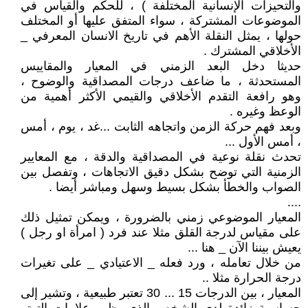
والتحيزات الإنسانية المختلفة ) ، للحكم والقياس في
الموضوعات المشتركة ، سواء المتفق عليها أو المختلف
حولها ، يمثل النقلة الأهم في تاريخ الانسان المعرفي _
الأخلاقي المشترك .
حديثا دخل البعد الزمني في المعيار والمقاييس
المستحدثة ، ما ضاعف درجات المصداقية والوضوح ،
وهو رافعة التقدم الأخلاقي والقيمي الأكثر أهمية من
الوعظ وغيره .
وبعد فهم حركة الزمن واتجاهه الثابت ...غد ، يوم ، أمس
، أمس الأول ...
تحدث نقلة نوعية في المصداقية والدقة ، مع المعايير
الزمنية التي توضح بشكل دقيق الاتجاهات ، وتفصل بين
الصواب والخطأ بشكل بسيط وسهل ومباشر أيضا .
....
المعيار الموضوعي زمني بالضرورة ، ويمكن تمثيل ذلك
على مقياس لدرجة القلق مثلا عند فرد ( امرأة او رجل )
يعيش بيننا الآن _ هنا ...
من خلال تعامله ، ورد فعله _ الاعتيادي _ على تغيرات
درجة الحرارة مثلا ..
المعيار ، بين الدرجات 15 ... 30 تعتبر طبيعية ، وتشير إلى