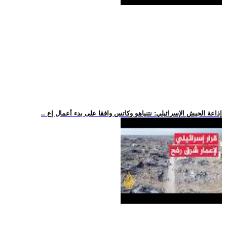
.. إذاعة الجيش الإسرائيلي: نتنياهو وكاتس وافقا على بدء أعمال إع