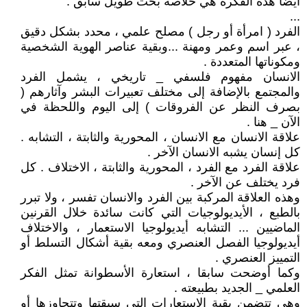
أيضا هذه الفكرة هي خلاصة بحث طويل سابق .
...
الفرد ( امرأة أو رجل ) مصلح علمي ، محدد بشكل دقيق
، عبر اسم وعمر ومهنة ...وبقية عناصر الهوية الشخصية
ومكوناتها المتعددة .
الانسان مفهوم فلسفي _ تاريخي ، يشمل الفرد
والمجتمع بالإضافة إلى مختلف تعبيرات البشر وآثارهم (
بصرف النظر عن الفروقات ) إلى اليوم واللحظة في
الآن _ هنا .
علاقة الانسان مع الانسان ، المحورية والثابتة ، التشابه .
كل إنسان يشبه الانسان الآخر .
علاقة الفرد مع الفرد ، المحورية والثابتة ، الاختلاف . كل
فرد يختلف عن الآخر .
وهذه العلاقة المركبة بين الفرد والانسان تفسر ، ولا تبرر
بالطبع ، الأيديولوجيات التي كانت سائدة خلال القرنين
الماضيين ... التشابه أيديولوجيا الاستعمار ، والاختلاف
أيديولوجيا الفصل العنصري ومعه بقية أشكال التسلط أو
التمييز العنصري .
وكما أوضحت سابقا ، استعارة الأسطوانة تمثل الفكر
العلمي _ الجديد بطبيعته .
وهي تتضمن بقية الاستعارات التي سبقتها وتتجاوزها أو