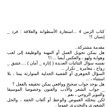
كتاب الزمن 4 ...استعارة الأسطوانة والعلاقة : فرد _
إنسان ؟!
مقدمة مشتركة..
هل يمكن تحويل العمل أو المهنة والوظيفة إلى لعب
وهواية ولهو ، والعكس أيضا ....!؟
نفسه سؤال الثنائيات العديدة ( إثارة _ أمان ) ....عشق _
زواج ، مغامرة _ تكرار ...
السؤال الجوهري أو القضية الجدلية المتوارثة بيننا ، بلا
استثناء ، ...
هل يوجد جواب صحيح وواقعي يمكن تحقيقه بالفعل ؟
_ جواب الشعر والأدب والفنون وخصوصا الموسيقا
والتنوير الروحي ، نعم .
لكن يتخلله الغموض والوعظ أو ألعاب الخفة ، والحل
الشعوري والتخديري عموما .