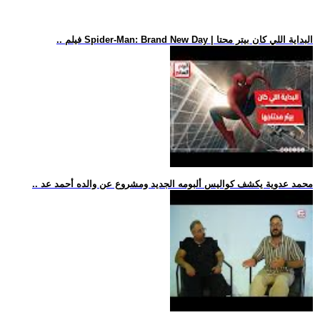
.. فيلم Spider-Man: Brand New Day | البداية اللي كان بيتر محتا
.. محمد عدوية يكشف كواليس ألبومه الجديد ومشروع عن والده أحمد عد