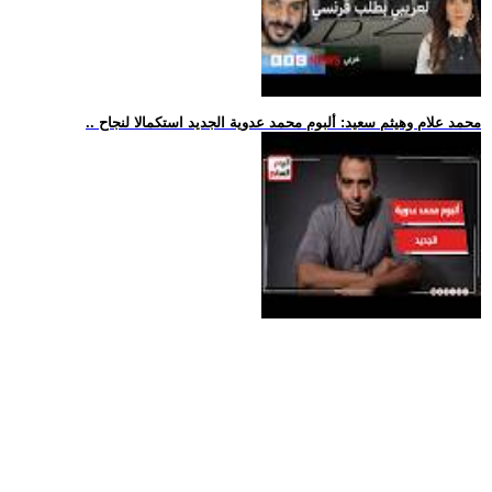
.. محمد علام وهيثم سعيد: ألبوم محمد عدوية الجديد استكمالا لنجاح