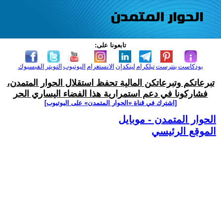
تابعونا على:
بودكاست
بنترست
تيلكرام
لينكدإن
الانستغرام
اليوتيوب
التويتر
الفيسبوك
تبرعاتكم وتبرعاتكن المالية تحفظ استقلال الحوار المتمدن،
فشاركونا في دعم استمرارية هذا الفضاء اليساري الحر
[اشترك في قناة ‫«الحوار المتمدن» على اليوتيوب]
الحوار المتمدن - موبايل
الموقع الرئيسي