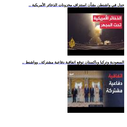
.. جدل في واشنطن بشأن استنزاف مخزونات الذخائر الأمريكية
.. السعودية وتركيا وباكستان توقع اتفاقية دفاعية مشتركة.. وواشنط