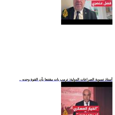
.. أستاذ تسوية الصراعات الدولية: ترمب بات مقتنعا بأن القوة وحده