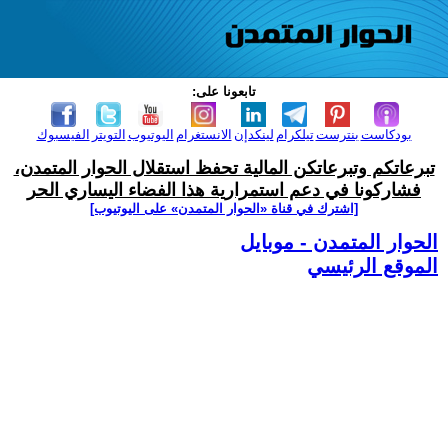
تابعونا على:
بودكاست
بنترست
تيلكرام
لينكدإن
الانستغرام
اليوتيوب
التويتر
الفيسبوك
تبرعاتكم وتبرعاتكن المالية تحفظ استقلال الحوار المتمدن،
فشاركونا في دعم استمرارية هذا الفضاء اليساري الحر
[اشترك في قناة ‫«الحوار المتمدن» على اليوتيوب]
الحوار المتمدن - موبايل
الموقع الرئيسي