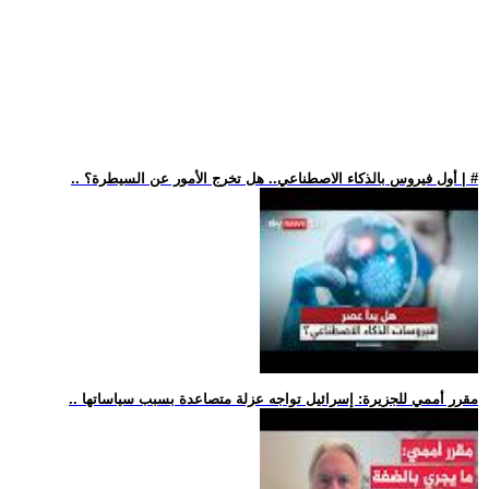
.. أول فيروس بالذكاء الاصطناعي.. هل تخرج الأمور عن السيطرة؟ | #
.. مقرر أممي للجزيرة: إسرائيل تواجه عزلة متصاعدة بسبب سياساتها