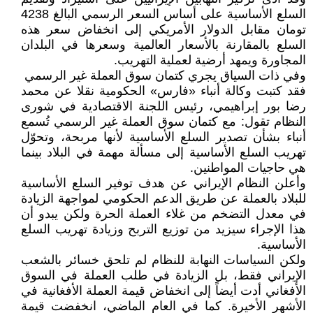
السلع الأساسية على أساس السعر الرسمي البالغ 4238
تومان مقابل الدولار الأمريكي إلى انخفاض سعر هذه
السلع بالمقارنة بالأسعار العالمية وسعرها في البلدان
المجاورة ويمهد أرضية لعملية التهريب.
وفي ذات السياق يجري كتمان سوق العملة غير الرسمي
فقد كتبت وكالة أنباء «فارس» الحكومية نقلا عن محمد
رضا بور إبراهيمي، رئيس اللجنة الاقتصادية في شورى
النظام تقول: مع كتمان سوق العملة غير الرسمي تُسمع
أنباء بشأن تصدير السلع الأساسية لأنها مربحة، وتحوّل
تهريب السلع الأساسية إلى مسألة مهمة في البلاد بينما
هي حاجيات المواطنين.
وأعلن النظام الإيراني عن هدف توفير السلع الأساسية
للبلاد بالعملة عن طريق الدعم الحكومي لمواجهة الزيادة
في معدل التضخم من غلاء العملة الحرة ولكن يبدو أن
هذا الإجراء سيزيد من توزيع التربح وزيادة تهريب السلع
الأساسية.
ولكن السياسات النهابة للنظام لم تلحق خسائر بالشعب
الإيراني فقط، بل الزيادة في طلب العملة في السوق
الأفغاني أدت أيضاً إلى انخفاض قيمة العملة الأفغانية في
الأشهر الأخيرة. كما في العام الماضي، انخفضت قيمة