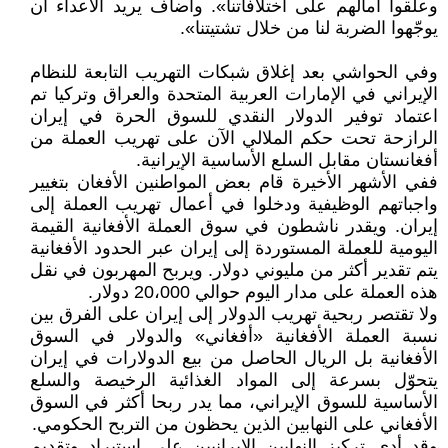
وعلقوا آمالهم على اختلافاتنا». وأضاف يريد الأعداء أن
يوجّهوا الضربة لنا من خلال تشتيتنا».
وفي الحواشي بعد إغلاق شبكات التهريب التابعة للنظام
الإيراني في الإمارات العربية المتحدة والعراق وتركيا تم
اعتماد توفير الدولار النقدي للسوق الحرة في إيران
الرازحة تحت حكم الملالي الآن على تهريب العملة من
أفغانستان مقابل السلع الأساسية الإيرانية.
ففي الأشهر الأخيرة قام بعض المواطنين الأفغان بتغيير
واجباتهم الوظيفية ودخلوا في أعمال تهريب العملة إلى
إيران. ويقدر ناشطون في سوق العملة الأفغانية القيمة
اليومية للعملة المستوردة إلى إيران عبر الحدود الأفغانية
يتم تقدير أكثر من مليوني دولار. ويربح المهربون في نقل
هذه العملة على مدار اليوم حوالي 20،000 دولار.
ولا تقتصر ربحية تهريب الدولار إلى إيران على الفرق بين
نسبة العملة الأفغانية «أفغاني» والدولار في السوق
الأفغانية بل الريال الحاصل من بيع الدولارات في إيران
يتحوّل بسرعة إلى المواد الغذائية الرخيصة والسلع
الأساسية للسوق الإيراني، مما يدر ربحا أكثر في السوق
الأفغاني على النهابين الذين يحظون من التربح الحكومي.
وقد أدى تركيز النهابين الإيرانيين على استيراد وتقديم