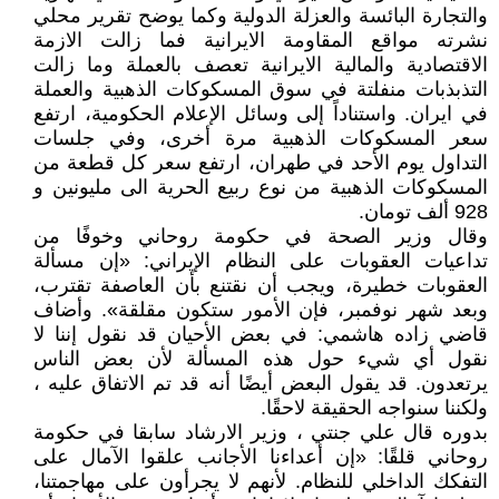
والتجارة البائسة والعزلة الدولية وكما يوضح تقرير محلي
نشرته مواقع المقاومة الايرانية فما زالت الازمة
الاقتصادية والمالية الايرانية تعصف بالعملة وما زالت
التذبذبات منفلتة في سوق المسكوكات الذهبية والعملة
في ايران. واستناداً إلى وسائل الإعلام الحكومية، ارتفع
سعر المسكوكات الذهبية مرة أخرى، وفي جلسات
التداول يوم الأحد في طهران، ارتفع سعر كل قطعة من
المسكوكات الذهبية من نوع ربيع الحرية الى مليونين و
928 ألف تومان.
وقال وزير الصحة في حكومة روحاني وخوفًا من
تداعيات العقوبات على النظام الإيراني: «إن مسألة
العقوبات خطيرة، ويجب أن نقتنع بأن العاصفة تقترب،
وبعد شهر نوفمبر، فإن الأمور ستكون مقلقة». وأضاف
قاضي زاده هاشمي: في بعض الأحيان قد نقول إننا لا
نقول أي شيء حول هذه المسألة لأن بعض الناس
يرتعدون. قد يقول البعض أيضًا أنه قد تم الاتفاق عليه ،
ولكننا سنواجه الحقيقة لاحقًا.
بدوره قال علي جنتي ، وزير الارشاد سابقا في حكومة
روحاني قلقًا: «إن أعداءنا الأجانب علقوا الآمال على
التفكك الداخلي للنظام. لأنهم لا يجرأون على مهاجمتنا،