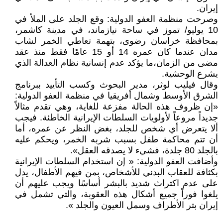
إيران.
وصرحت منظمة العفو الدولية: وقع الجلد على الملأ في
10 يوليو/ تموز في ساحة نيازماند، في مدينة كاشمر،
بمحافظة خراسان رضوى، بتهمة تعاطي الخمر لشاب
مدان عندما كان عمره 14 أو 15 عامًا فقط منذ عقد
مضى من الزمان،ما يؤكد عدم إنسانية نظام العدالة الذي
يشرع الوحشية.
وقال فيليب لوثر، مدير البحوث وكسب التأييد ببرنامج
الشرق الأوسط وشمال أفريقيا في منظمة العفو الدولية:
«إن ظروف هذه الحالة مفزعة للغاية، وهي تقدم مثالاً
جديداً مروعاً لأولويات السلطات الإيرانية الخاطئة. فيجب
ألا يتعرض أي شخص للجلد، بغض النظر عن عمره، أما
أن تتم محاكمة طفل بسبب شربه الخمر، ويحكم عليه
بالجلد 80 جلدة، فشيء لا يصدقه العقل».
وأضافت العفو الدولية: « إن استخدام السلطات الإيرانية
بكثافة للعقاب البدني للأشخاص، بمن فيهم الأطفال، يدل
على عدم اكتراث شديد بالبشر أساسًا ويجب عليهم أن
يلغوا فوراً جميع أشكال هذه العقوبة، والتي تشمل في
إيران بتر الأطراف وسمل العيون والجلد ».