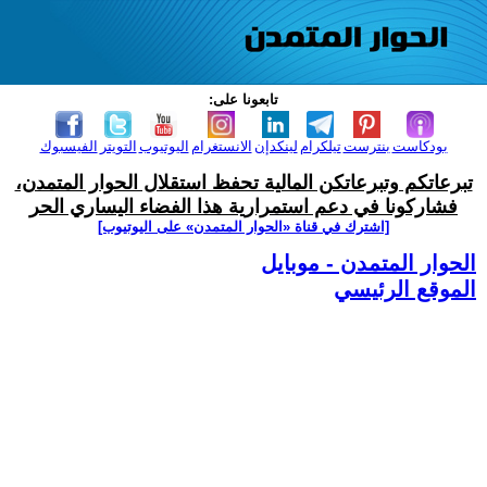
تابعونا على:
بودكاست
بنترست
تيلكرام
لينكدإن
الانستغرام
اليوتيوب
التويتر
الفيسبوك
تبرعاتكم وتبرعاتكن المالية تحفظ استقلال الحوار المتمدن،
فشاركونا في دعم استمرارية هذا الفضاء اليساري الحر
[اشترك في قناة ‫«الحوار المتمدن» على اليوتيوب]
الحوار المتمدن - موبايل
الموقع الرئيسي