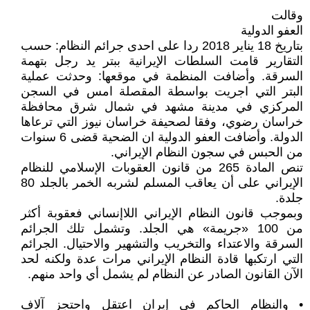
وقالت
العفو الدولية
بتاريخ 18 يناير 2018 ردا على احدى جرائم النظام: حسب
التقارير قامت السلطات الإيرانية ببتر يد رجل بتهمة
السرقة. وأضافت المنظمة في موقعها: وحدثت عملية
البتر التي اجريت بواسطة المقصلة امس في السجن
المركزي في مدينة مشهد في شمال شرق محافظة
خراسان رضوي، وفقا لصحيفة خراسان نيوز التي ترعاها
الدولة. وأضافت العفو الدولية ان الضحية قضى 6 سنوات
من الحبس في سجون النظام الإيراني.
تنص المادة 265 من قانون العقوبات الإسلامي للنظام
الإيراني على أن يعاقب المسلم لشربه الخمر بالجلد 80
جلدة.
وبموجب قانون النظام الإيراني اللاإنساني فعقوبة أكثر
من 100 «جريمة» هي الجلد. وتشمل تلك الجرائم
السرقة والاعتداء والتخريب والتشهير والاحتيال. الجرائم
التي ارتكبها قادة النظام الإيراني مرات عدة ولكنه لحد
الآن القانون الصادر عن النظام لم يشمل أي واحد منهم.
• والنظام الحاكم في إيران اعتقل واحتجز آلاف