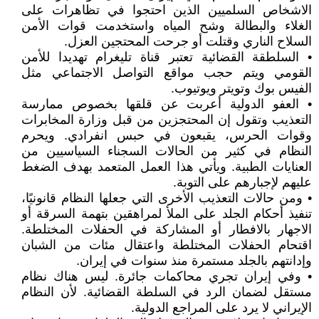
الاشخاص السلميين الذين احتجوا في تظاهرات على
الغلاء والبطالة وشح المياه واستخدمت قوات الأمن
السلاح الناري وقتلت أو جرحت المحتجين العزل.
• السلطقة القضائية تعتبر قناة تليغرام تهديدا للأمن
القومي ويتم حجب مواقع التواصل الاجتماعي مثل
الفيس بوك وتويتر ويوتيوب.
• العفو الدولية أعربت عن قلقها بخصوص ممارسة
التعذيب وتقول إن المحتجزين من قبل وزارة المخابرات
وقوات الحرس، يقبعون في حبس انفرادي. ويحرم
النظام في كثير من الحالات السجناء السياسيين من
العنايات الطبية. ويأتي هذا العمل المتعمد بهدف الضغط
عليهم لإجبارهم على التوبة.
• ومن حالات التعذيب الأخرى التي جعلها النظام قانونيًا،
تنفيذ أحكام الجلد على الملأ لمراهقين بتهمة السرقة أو
الاجهار بالافطار أو المشاركة في الحفلات المختلطة.
اقتحام الحفلات المختلطة واعتقال مئات من الشبان
وإدانتهم بالجلد مستمرة منذ سنوات في إيران.
• وفي إيران تجري محاكمات جائرة. ليس هناك نظام
مستقل لضمان الرد في السلطة القضائية. لأن النظام
الإيراني لا يرد على المراجع الدولية.