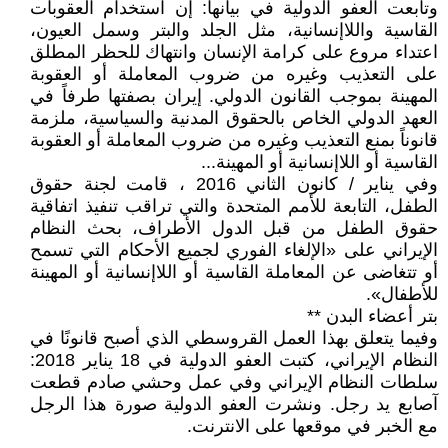
وتابعت العفو الدولية في بيانها: إن استخدام العقوبات
القاسية واللاإنسانية، مثل الجلد والبتر وسمل العيون،
اعتداء مروع على كرامة الإنسان وانتهاك للحظر المطلق
على التعذيب وغيره من ضروب المعاملة أو العقوبة
المهينة بموجب القانون الدولي. إيران بصفتها طرفاً في
العهد الدولي الخاص بالحقوق المدنية والسياسية، ملزمة
قانوناً بمنع التعذيب وغيره من ضروب المعاملة أو العقوبة
القاسية أو اللاإنسانية أو المهينة...
وفي يناير / كانون الثاني 2016 ، قامت لجنة حقوق
الطفل، التابعة للأمم المتحدة والتي تراقب تنفيذ اتفاقية
حقوق الطفل من قبل الدول الأطراف، بحث النظام
الإيراني على «الإلغاء الفوري لجميع الأحكام التي تسمح
أو تتغاضى عن المعاملة القاسية أو اللاإنسانية أو المهينة
للأطفال».
بتر أعضاء البدن **
وفيما يتعلق بهذا العمل القروسطي الذي أصبح قانونًا في
النظام الإيراني، كتبت العفو الدولية في 18 يناير 2018:
سلطات النظام الإيراني وفي عمل وحشي صادم قطعت
آصابع يد رجل. ونشرت العفو الدولية صورة هذا الرجل
مع الخبر في موقعها على الانترنت.