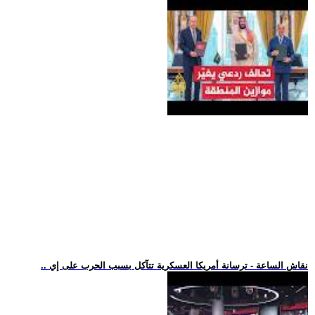
.. نقاش الساعة - ترسانة أمريكا العسكرية تتآكل بسبب الحرب على إي