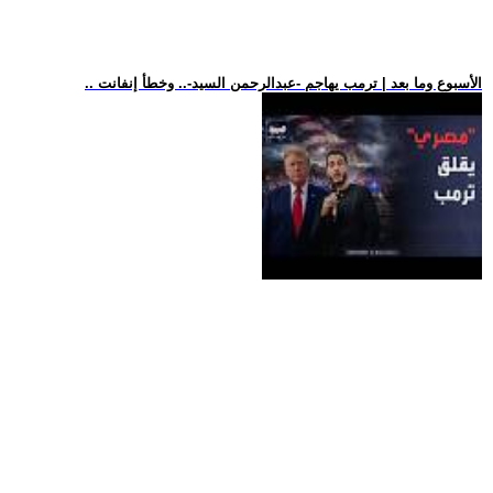
.. الأسبوع وما بعد | ترمب يهاجم -عبدالرحمن السيد-.. وخطأ إنفانت