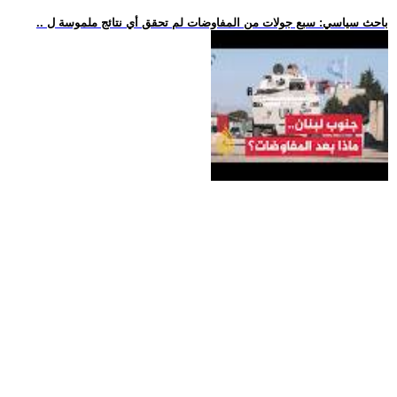
.. باحث سياسي: سبع جولات من المفاوضات لم تحقق أي نتائج ملموسة ل