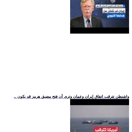
.. واشنطن تترقب اتفاق إيران وعمان وترى أن فتح مضيق هرمز قد يكون