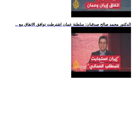
.. الدكتور محمد صالح صدقيان: سلطنة عمان اشترطت توافق الاتفاق مع