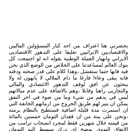
يحضرني هنا اعتراف من احد كبار المسؤولين الماليين
والاقتصاديين الايرانيين تعليقا على التدهور الاقتصاديى
الايراني وانهيار العملة الوطنية بقوله انه لو اجتمعت كل
بنوك العالم لمساعدتنا على الخلاص من الوضع الذي نحن
فيه فانها حتما ستفشل ،وهذا كلام على قدر صحته ودقته
فانه يبقى وعاءا فارغا ما دام الملالي لا يابهون له ولا
يبحثون عن افق لوقف التدهور الاثتصادي والمالي
والتجاريى راهنا وقابلا ،وهم بالاضافة على عدم مبالاتهم
ليس في يدهم من شيء وما من ضوء في اخر النفق
يمكن ان ينير لهم طريق الخروج من ازماتهم الخانقة التي
ان استمرت مدة قليلة اضافية فستطيح بالنظام برمته
،ونحن على بينة من ان فقدان التومان خمسين بالمائة
من قيمته خلال شهرين فقط لمجرد انسحاب ترامب من
الاتفاق النووي يوضح اي درك سيهبط اليه التومان