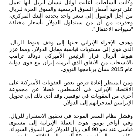
وكانت السلطات أعلنت أوائل نيسان أبريل أنها تعمل
على توحيد أسعار السوق الرسمية والسوق الحرة للريال
من أجل الوصول إلى سعر واحد يحدده البنك المركزي،
وحذرت من أن من سيتداول الدولار بأسعار مختلفة
“سيواجه الاعتقال”.
وهدف الإجراء الإيراني حينها إلى وقف هبوط الريال،
الذي هوى إلى مستويات قياسية مقابل الدولار. ومما عزز
هبوط الريال قرار الرئيس الأميركي دونالد ترامب
بالانسحاب من الاتفاق الذي أبرمته إيران مع قوى دولية
عام 2015 بشأن برنامجها النووي.
ومن المنتظر إعادة فرض بعض العقوبات الأميركية على
الاقتصاد الإيراني في أغسطس، فضلا عن مجموعة
أخرى من العقوبات في نوفمبر. وقد أدى ذلك إلى تحويل
الإيرانيين لمدخراتهم إلى الدولار.
وفشل نظام السعر الموحد في تحقيق الاستقرار للريال.
وفي أواخر يونيو، هوت العملة الإيرانية إلى مستوى
قياسي عند نحو 90 ألف ريال للدولار في السوق السوداء.