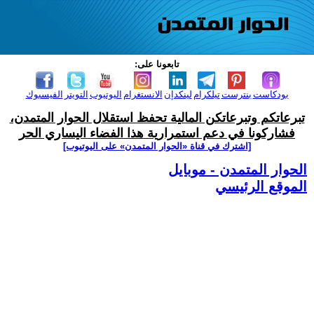
تابعونا على:
بودكاست
بنترست
تيلكرام
لينكدإن
الانستغرام
اليوتيوب
التويتر
الفيسبوك
تبرعاتكم وتبرعاتكن المالية تحفظ استقلال الحوار المتمدن،
فشاركونا في دعم استمرارية هذا الفضاء اليساري الحر
[اشترك في قناة ‫«الحوار المتمدن» على اليوتيوب]
الحوار المتمدن - موبايل
الموقع الرئيسي