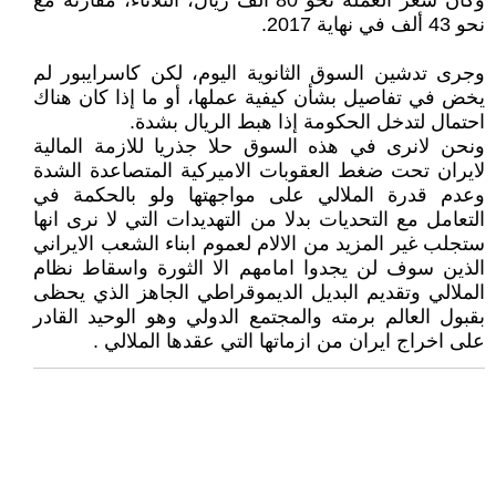
وكان سعر العملة نحو 80 ألف ريال، الثلاثاء، مقارنة مع
نحو 43 ألف في نهاية 2017.
وجرى تدشين السوق الثانوية اليوم، لكن كاسرايبور لم
يخض في تفاصيل بشأن كيفية عملها، أو ما إذا كان هناك
احتمال لتدخل الحكومة إذا هبط الريال بشدة.
ونحن لانرى في هذه السوق حلا جذريا للازمة المالية
لايران تحت ضغط العقوبات الاميركية المتصاعدة الشدة
وعدم قدرة الملالي على مواجهتها ولو بالحكمة في
التعامل مع التحديات بدلا من التهديدات التي لا نرى انها
ستجلب غير المزيد من الالام لعموم ابناء الشعب الايراني
الذين سوف لن يجدوا امامهم الا الثورة واسقاط نظام
الملالي وتقديم البديل الديموقراطي الجاهز الذي يحظى
بقبول العالم برمته والمجتمع الدولي وهو الوحيد القادر
على اخراج ايران من ازماتها التي عقدها الملالي .