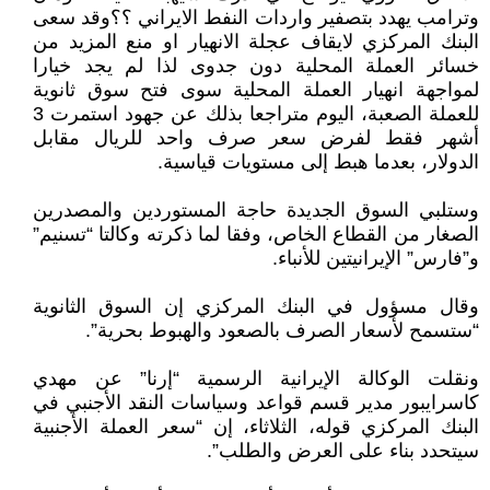
وترامب يهدد بتصفير واردات النفط الايراني ؟؟وقد سعى
البنك المركزي لايقاف عجلة الانهيار او منع المزيد من
خسائر العملة المحلية دون جدوى لذا لم يجد خيارا
لمواجهة انهيار العملة المحلية سوى فتح سوق ثانوية
للعملة الصعبة، اليوم متراجعا بذلك عن جهود استمرت 3
أشهر فقط لفرض سعر صرف واحد للريال مقابل
الدولار، بعدما هبط إلى مستويات قياسية.
وستلبي السوق الجديدة حاجة المستوردين والمصدرين
الصغار من القطاع الخاص، وفقا لما ذكرته وكالتا “تسنيم”
و”فارس” الإيرانيتين للأنباء.
وقال مسؤول في البنك المركزي إن السوق الثانوية
“ستسمح لأسعار الصرف بالصعود والهبوط بحرية”.
ونقلت الوكالة الإيرانية الرسمية “إرنا” عن مهدي
كاسرايبور مدير قسم قواعد وسياسات النقد الأجنبي في
البنك المركزي قوله، الثلاثاء، إن “سعر العملة الأجنبية
سيتحدد بناء على العرض والطلب”.